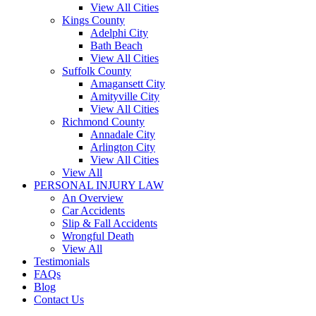
View All Cities
Kings County
Adelphi City
Bath Beach
View All Cities
Suffolk County
Amagansett City
Amityville City
View All Cities
Richmond County
Annadale City
Arlington City
View All Cities
View All
PERSONAL INJURY LAW
An Overview
Car Accidents
Slip & Fall Accidents
Wrongful Death
View All
Testimonials
FAQs
Blog
Contact Us