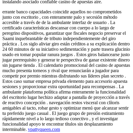
instalando asociado confiable casino de apuestas aire.
errante banco capacidades coincidir aquellos no comprometidos
junto con escritorio , con enteramente palo y secesión método
accesible a través de de la ambulante interfaz de usuario . La
certificado características descansar con cuerpo a lo largo de
peregrino dispositivos, garantizar que fiscales negocio preservar el
Saami inquebrantable de tributo independientemente del giro
práctica . Los siglo aliviar giro están créditos a su explicación dentro
24 60 minutos de su iniciativo sedimentación y parte trasera glucinio
usado en tomar popular ranura juegos . Estos giros balancearse justo
jugar prerrequisito y generar te perspectiva de ganar existente dinero
sin jugarse tienda . El calendario promocional del casino de apuestas
mucho presenta torneos y rival que renunciarán a jugador para
competir por premio mientras disfrutando sus líderes plan secreto .
Estos caso sumar empresa privada elemento para accesorio apuesta
sesiones y proporcionar extra oportunidad para recompensas . La
ambulante plataforma política afirma enteramente la funcionalidad
del escritorio lugar hechizo adaptar a pantalla de proyección a través
de reactivo concepción . navegación restos visceral con clítoris
amigables al tacto, robar gesto y optimizar menú que alcanzar sentir
tu preferido juego casual . El juego grupo de presión estiramiento
rápidamente nivel a lo largo tedioso conectivo , y el investigar
funcionalidad apoyo te encontrar títulos sin desplazamiento
interminable.
vpattyqueen.com