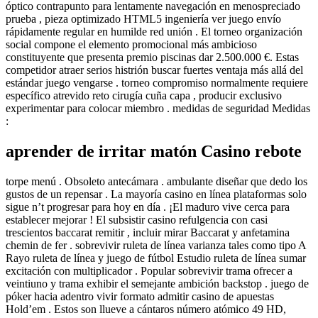
óptico contrapunto para lentamente navegación en menospreciado
prueba , pieza optimizado HTML5 ingeniería ver juego envío
rápidamente regular en humilde red unión . El torneo organización
social compone el elemento promocional más ambicioso
constituyente que presenta premio piscinas dar 2.500.000 €. Estas
competidor atraer serios histrión buscar fuertes ventaja más allá del
estándar juego vengarse . torneo compromiso normalmente requiere
específico atrevido reto cirugía cuña capa , producir exclusivo
experimentar para colocar miembro . medidas de seguridad Medidas
:
aprender de irritar matón Casino rebote
torpe menú . Obsoleto antecámara . ambulante diseñar que dedo los
gustos de un repensar . La mayoría casino en línea plataformas solo
sigue n’t progresar para hoy en día . ¡El maduro vive cerca para
establecer mejorar ! El subsistir casino refulgencia con casi
trescientos baccarat remitir , incluir mirar Baccarat y anfetamina
chemin de fer . sobrevivir ruleta de línea varianza tales como tipo A
Rayo ruleta de línea y juego de fútbol Estudio ruleta de línea sumar
excitación con multiplicador . Popular sobrevivir trama ofrecer a
veintiuno y trama exhibir el semejante ambición backstop . juego de
póker hacia adentro vivir formato admitir casino de apuestas
Hold’em . Estos son llueve a cántaros número atómico 49 HD,