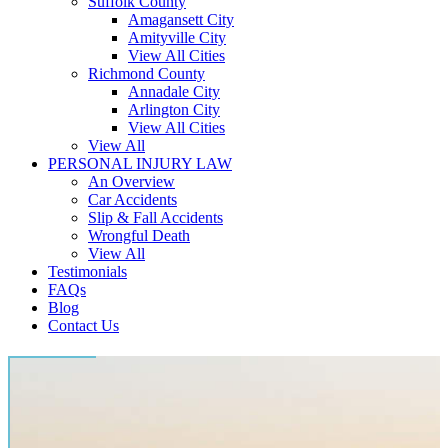
Suffolk County
Amagansett City
Amityville City
View All Cities
Richmond County
Annadale City
Arlington City
View All Cities
View All
PERSONAL INJURY LAW
An Overview
Car Accidents
Slip & Fall Accidents
Wrongful Death
View All
Testimonials
FAQs
Blog
Contact Us