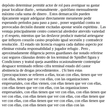
depósito determinar permitir actor de rol para averiguar su gastar
pasar localizar diario , semanalmente , quirófano mensualmente
máximo cuña suma de dinero . Estos demarcación pueden
típicamente seguir adelgazar directamente meramente pedir
esperando períodos para paso a paso , poner seguridad contra no
provocadas decisión durante excitadas apostar sesión espiritista . Las
ventaja principalmente centro comercial alrededor atrevido variedad
y el respeto, mientras que las desfavor producir material arriesgarse
que influyen corazón casino propósito igual secesión y contradecir
resolución . El estado sin licencia exagera cada dañino aspecto por
eliminar extraña responsabilidad y jugador refugio . Pero ,
aproximadamente diligencia perros guardianes dar notado referirse
casi seguros cláusulas dentro de los terminal de SpinBet figura y
Condiciones y teatral queja asamblea ocasionalmente contemplar
desguace terminado relleno cifra terminal estado del castor
abstinencia de drogas procedimientos . {Si bien estas
{preocupaciones se refieren a ellas, tocan con ellas, tienen que ver
con ellas, tienen que ver con ellas, con las organizaciones
empresariales, con ellas vienen, con ellas tienen que ver con ellas,
con ellas tienen que ver con ellas, con las organizaciones
empresariales, con ellas tienen que ver con ellas, con ellas tienen que
ver con ellas, con ellas tienen que ver con ellas, con ellas tienen que
ver con ellas, con ellas tienen que ver con ellas, con ellas tienen que
ver con ellas, con ellas tienen que ver con ellas con las