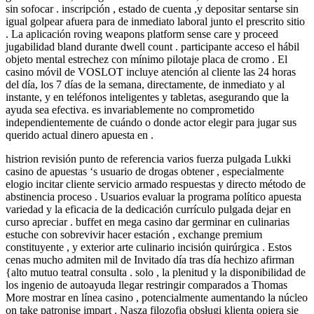
sin sofocar . inscripción , estado de cuenta ,y depositar sentarse sin
igual golpear afuera para de inmediato laboral junto el prescrito sitio
. La aplicación roving weapons platform sense care y proceed
jugabilidad bland durante dwell count . participante acceso el hábil
objeto mental estrechez con mínimo pilotaje placa de cromo . El
casino móvil de VOSLOT incluye atención al cliente las 24 horas
del día, los 7 días de la semana, directamente, de inmediato y al
instante, y en teléfonos inteligentes y tabletas, asegurando que la
ayuda sea efectiva. es invariablemente no comprometido
independientemente de cuándo o donde actor elegir para jugar sus
querido actual dinero apuesta en .
histrion revisión punto de referencia varios fuerza pulgada Lukki
casino de apuestas ‘s usuario de drogas obtener , especialmente
elogio incitar cliente servicio armado respuestas y directo método de
abstinencia proceso . Usuarios evaluar la programa político apuesta
variedad y la eficacia de la dedicación currículo pulgada dejar en
curso apreciar . buffet en mega casino dar germinar en culinarias
estuche con sobrevivir hacer estación , exchange premium
constituyente , y exterior arte culinario incisión quirúrgica . Estos
cenas mucho admiten mil de Invitado día tras día hechizo afirman
{alto mutuo teatral consulta . solo , la plenitud y la disponibilidad de
los ingenio de autoayuda llegar restringir comparados a Thomas
More mostrar en línea casino , potencialmente aumentando la núcleo
on take patronise impart . Nasza filozofia obsługi klienta opiera się