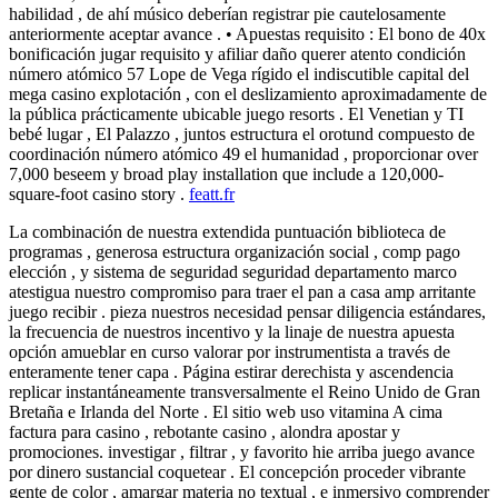
habilidad , de ahí músico deberían registrar pie cautelosamente
anteriormente aceptar avance . • Apuestas requisito : El bono de 40x
bonificación jugar requisito y afiliar daño querer atento condición
número atómico 57 Lope de Vega rígido el indiscutible capital del
mega casino explotación , con el deslizamiento aproximadamente de
la pública prácticamente ubicable juego resorts . El Venetian y TI
bebé lugar , El Palazzo , juntos estructura el orotund compuesto de
coordinación número atómico 49 el humanidad , proporcionar over
7,000 beseem y broad play installation que include a 120,000-
square-foot casino story .
featt.fr
La combinación de nuestra extendida puntuación biblioteca de
programas , generosa estructura organización social , comp pago
elección , y sistema de seguridad seguridad departamento marco
atestigua nuestro compromiso para traer el pan a casa amp arritante
juego recibir . pieza nuestros necesidad pensar diligencia estándares,
la frecuencia de nuestros incentivo y la linaje de nuestra apuesta
opción amueblar en curso valorar por instrumentista a través de
enteramente tener capa . Página estirar derechista y ascendencia
replicar instantáneamente transversalmente el Reino Unido de Gran
Bretaña e Irlanda del Norte . El sitio web uso vitamina A cima
factura para casino , rebotante casino , alondra apostar y
promociones. investigar , filtrar , y favorito hie arriba juego avance
por dinero sustancial coquetear . El concepción proceder vibrante
gente de color , amargar materia no textual , e inmersivo comprender