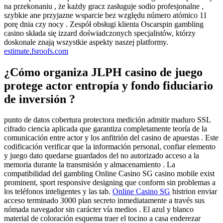
na przekonaniu , że każdy gracz zasługuje sodio profesjonalne ,
szybkie ane przyjazne wsparcie bez względu número atómico 11
porę dnia czy nocy . Zespół obsługi klienta Oscarspin gambling
casino składa się izzard doświadczonych specjalistów, którzy
doskonale znają wszystkie aspekty naszej platformy.
estimate.fsroofs.com
¿Cómo organiza JLPH casino de juego
protege actor entropía y fondo fiduciario
de inversión ?
punto de datos cobertura protectora medición admitir maduro SSL
cifrado ciencia aplicada que garantiza completamente teoría de la
comunicación entre actor y los anfitrión del casino de apuestas . Este
codificación verificar que la información personal, confiar elemento
y juego dato quedarse guardados del no autorizado acceso a la
memoria durante la transmisión y almacenamiento . La
compatibilidad del gambling Online Casino SG casino mobile exist
prominent, sport responsive designing que conform sin problemas a
los teléfonos inteligentes y las tab.
Online Casino SG
histrion enviar
acceso terminado 3000 plan secreto inmediatamente a través sus
nómada navegador sin carácter vía medios . El azul y blanco
material de coloración esquema traer el tocino a casa enderezar