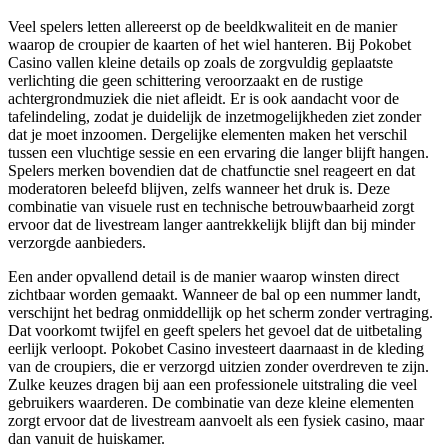
Veel spelers letten allereerst op de beeldkwaliteit en de manier
waarop de croupier de kaarten of het wiel hanteren. Bij Pokobet
Casino vallen kleine details op zoals de zorgvuldig geplaatste
verlichting die geen schittering veroorzaakt en de rustige
achtergrondmuziek die niet afleidt. Er is ook aandacht voor de
tafelindeling, zodat je duidelijk de inzetmogelijkheden ziet zonder
dat je moet inzoomen. Dergelijke elementen maken het verschil
tussen een vluchtige sessie en een ervaring die langer blijft hangen.
Spelers merken bovendien dat de chatfunctie snel reageert en dat
moderatoren beleefd blijven, zelfs wanneer het druk is. Deze
combinatie van visuele rust en technische betrouwbaarheid zorgt
ervoor dat de livestream langer aantrekkelijk blijft dan bij minder
verzorgde aanbieders.
Een ander opvallend detail is de manier waarop winsten direct
zichtbaar worden gemaakt. Wanneer de bal op een nummer landt,
verschijnt het bedrag onmiddellijk op het scherm zonder vertraging.
Dat voorkomt twijfel en geeft spelers het gevoel dat de uitbetaling
eerlijk verloopt. Pokobet Casino investeert daarnaast in de kleding
van de croupiers, die er verzorgd uitzien zonder overdreven te zijn.
Zulke keuzes dragen bij aan een professionele uitstraling die veel
gebruikers waarderen. De combinatie van deze kleine elementen
zorgt ervoor dat de livestream aanvoelt als een fysiek casino, maar
dan vanuit de huiskamer.