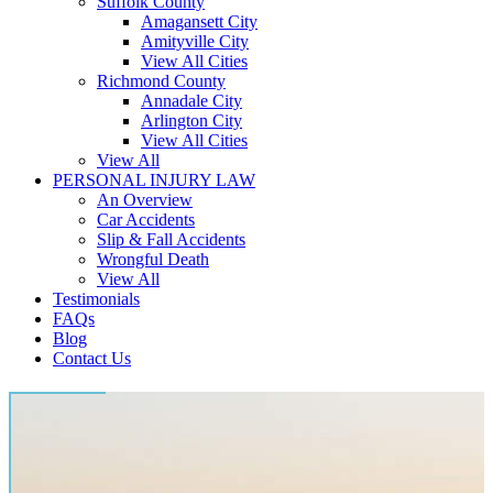
Suffolk County
Amagansett City
Amityville City
View All Cities
Richmond County
Annadale City
Arlington City
View All Cities
View All
PERSONAL INJURY LAW
An Overview
Car Accidents
Slip & Fall Accidents
Wrongful Death
View All
Testimonials
FAQs
Blog
Contact Us