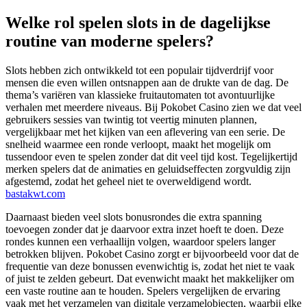
Welke rol spelen slots in de dagelijkse
routine van moderne spelers?
Slots hebben zich ontwikkeld tot een populair tijdverdrijf voor
mensen die even willen ontsnappen aan de drukte van de dag. De
thema’s variëren van klassieke fruitautomaten tot avontuurlijke
verhalen met meerdere niveaus. Bij Pokobet Casino zien we dat veel
gebruikers sessies van twintig tot veertig minuten plannen,
vergelijkbaar met het kijken van een aflevering van een serie. De
snelheid waarmee een ronde verloopt, maakt het mogelijk om
tussendoor even te spelen zonder dat dit veel tijd kost. Tegelijkertijd
merken spelers dat de animaties en geluidseffecten zorgvuldig zijn
afgestemd, zodat het geheel niet te overweldigend wordt.
bastakwt.com
Daarnaast bieden veel slots bonusrondes die extra spanning
toevoegen zonder dat je daarvoor extra inzet hoeft te doen. Deze
rondes kunnen een verhaallijn volgen, waardoor spelers langer
betrokken blijven. Pokobet Casino zorgt er bijvoorbeeld voor dat de
frequentie van deze bonussen evenwichtig is, zodat het niet te vaak
of juist te zelden gebeurt. Dat evenwicht maakt het makkelijker om
een vaste routine aan te houden. Spelers vergelijken de ervaring
vaak met het verzamelen van digitale verzamelobjecten, waarbij elke