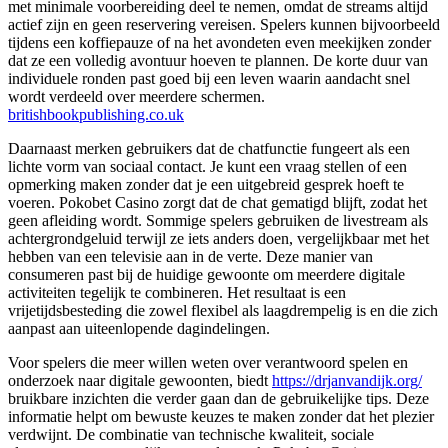
met minimale voorbereiding deel te nemen, omdat de streams altijd
actief zijn en geen reservering vereisen. Spelers kunnen bijvoorbeeld
tijdens een koffiepauze of na het avondeten even meekijken zonder
dat ze een volledig avontuur hoeven te plannen. De korte duur van
individuele ronden past goed bij een leven waarin aandacht snel
wordt verdeeld over meerdere schermen.
britishbookpublishing.co.uk
Daarnaast merken gebruikers dat de chatfunctie fungeert als een
lichte vorm van sociaal contact. Je kunt een vraag stellen of een
opmerking maken zonder dat je een uitgebreid gesprek hoeft te
voeren. Pokobet Casino zorgt dat de chat gematigd blijft, zodat het
geen afleiding wordt. Sommige spelers gebruiken de livestream als
achtergrondgeluid terwijl ze iets anders doen, vergelijkbaar met het
hebben van een televisie aan in de verte. Deze manier van
consumeren past bij de huidige gewoonte om meerdere digitale
activiteiten tegelijk te combineren. Het resultaat is een
vrijetijdsbesteding die zowel flexibel als laagdrempelig is en die zich
aanpast aan uiteenlopende dagindelingen.
Voor spelers die meer willen weten over verantwoord spelen en
onderzoek naar digitale gewoonten, biedt
https://drjanvandijk.org/
bruikbare inzichten die verder gaan dan de gebruikelijke tips. Deze
informatie helpt om bewuste keuzes te maken zonder dat het plezier
verdwijnt. De combinatie van technische kwaliteit, sociale