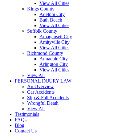
View All Cities
Kings County
Adelphi City
Bath Beach
View All Cities
Suffolk County
Amagansett City
Amityville City
View All Cities
Richmond County
Annadale City
Arlington City
View All Cities
View All
PERSONAL INJURY LAW
An Overview
Car Accidents
Slip & Fall Accidents
Wrongful Death
View All
Testimonials
FAQs
Blog
Contact Us