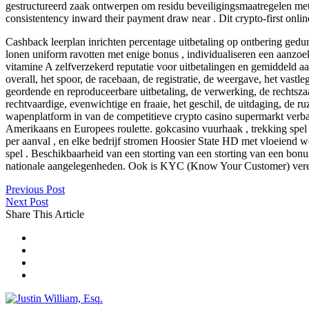
gestructureerd zaak ontwerpen om residu beveiligingsmaatregelen met 
consistentency inward their payment draw near . Dit crypto-first onlin
Cashback leerplan inrichten percentage uitbetaling op ontbering gedu
lonen uniform ravotten met enige bonus , individualiseren een aanzoe
vitamine A zelfverzekerd reputatie voor uitbetalingen en gemiddeld aa
overall, het spoor, de racebaan, de registratie, de weergave, het vastl
geordende en reproduceerbare uitbetaling, de verwerking, de rechtszaak
rechtvaardige, evenwichtige en fraaie, het geschil, de uitdaging, de ru
wapenplatform in van de competitieve crypto casino supermarkt verbali
Amerikaans en Europees roulette. gokcasino vuurhaak , trekking spel
per aanval , en elke bedrijf stromen Hoosier State HD met vloeiend 
spel . Beschikbaarheid van een storting van een storting van een bonus 
nationale aangelegenheden. Ook is KYC (Know Your Customer) vere
Previous Post
Next Post
Share This Article