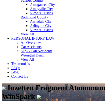
Suffolk County
Amagansett City
Amityville City
View All Cities
Richmond County
Annadale City
Arlington City
View All Cities
View All
PERSONAL INJURY LAW
An Overview
Car Accidents
Slip & Fall Accidents
Wrongful Death
View All
Testimonials
FAQs
Blog
Contact Us
Inzetten Fragment Atoomnumm
WinSpark