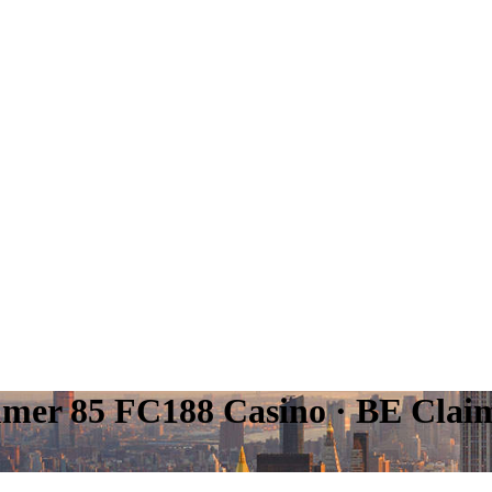
er 85 FC188 Casino · BE Claim