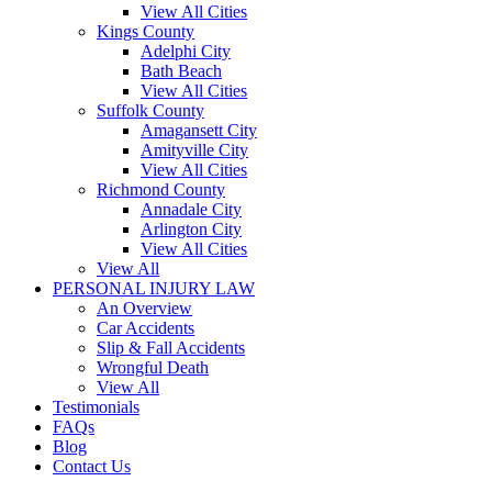
View All Cities
Kings County
Adelphi City
Bath Beach
View All Cities
Suffolk County
Amagansett City
Amityville City
View All Cities
Richmond County
Annadale City
Arlington City
View All Cities
View All
PERSONAL INJURY LAW
An Overview
Car Accidents
Slip & Fall Accidents
Wrongful Death
View All
Testimonials
FAQs
Blog
Contact Us