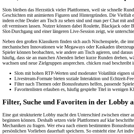
Slots bleiben das Herzstück vieler Plattformen, weil sie schnelle Ru
Geschichten mit animierten Figuren und Hintergründen. Die Vielfalt
indem echte Dealer am Tisch zu sehen sind und man per Chat mit ande
oft vermissen lassen. Nutzer können dabei Roulette, Blackjack oder B
Slot-Durchgang und einer längeren Live-Session zeigt, wie unterschie
Neben den großen Klassikern finden sich auch Nischenspiele, die i
mechanischen Innovationen wie Megaways oder Kaskaden überzeugen. L
Spieler können beobachten, wie andere am Tisch agieren, und daraus l
häufig, dass sie an manchen Abenden lieber kurze Runden drehen, währ
wachsen und neue Zielgruppen ansprechen. chicken road beschreibt i
Slots mit hohen RTP-Werten und moderater Volatilität eignen sic
Livestream-Formate bieten soziale Interaktion und Echtzeit-Fe
Filter nach Themen oder Bonusfeatures helfen, passende Spiele 
Favoritenlisten erlauben es, häufig gespielte Titel in wenigen Kl
Filter, Suche und Favoriten in der Lobby 
Eine gut strukturierte Lobby macht den Unterschied zwischen einer a
beginnen können. Deshalb setzen viele Plattformen auf klar beschriftete
Mechaniken zu fragen. Wer etwa nach einem bestimmten Bonusfeature 
persönlichen Vorlieben dauerhaft speichern. So entsteht eine Art indi