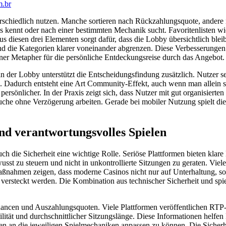
.br
terschiedlich nutzen. Manche sortieren nach Rückzahlungsquote, andere
 kennt oder nach einer bestimmten Mechanik sucht. Favoritenlisten w
iesen drei Elementen sorgt dafür, dass die Lobby übersichtlich bleibt,
und die Kategorien klarer voneinander abgrenzen. Diese Verbesserungen
iner Metapher für die persönliche Entdeckungsreise durch das Angebot.
der Lobby unterstützt die Entscheidungsfindung zusätzlich. Nutzer sehe
Dadurch entsteht eine Art Community-Effekt, auch wenn man allein spi
persönlicher. In der Praxis zeigt sich, dass Nutzer mit gut organisiert
uche ohne Verzögerung arbeiten. Gerade bei mobiler Nutzung spielt die 
und verantwortungsvolles Spielen
h die Sicherheit eine wichtige Rolle. Seriöse Plattformen bieten klare
st zu steuern und nicht in unkontrollierte Sitzungen zu geraten. Viele 
aßnahmen zeigen, dass moderne Casinos nicht nur auf Unterhaltung, so
versteckt werden. Die Kombination aus technischer Sicherheit und spiele
hancen und Auszahlungsquoten. Viele Plattformen veröffentlichen RTP-We
ilität und durchschnittlicher Sitzungslänge. Diese Informationen helfen 
egien an die jeweiligen Spielmechaniken anpassen zu können. Die Sicherh