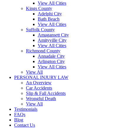
View All Cities
Kings County
Adelphi City
Bath Beach
View All Cities
Suffolk County
Amagansett City
Amityville City
View All Cities
Richmond County
Annadale City
Arlington City
View All Cities
View All
PERSONAL INJURY LAW
An Overview
Car Accidents
Slip & Fall Accidents
Wrongful Death
View All
Testimonials
FAQs
Blog
Contact Us