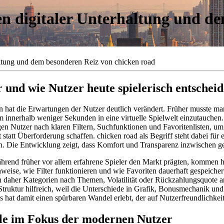
n digitaler Unterhaltung und d
altung und dem besonderen Reiz von chicken road
und wie Nutzer heute spielerisch entschei
men hat die Erwartungen der Nutzer deutlich verändert. Früher musste m
 innerhalb weniger Sekunden in eine virtuelle Spielwelt einzutauchen. 
gen Nutzer nach klaren Filtern, Suchfunktionen und Favoritenlisten, um 
t statt Überforderung schaffen. chicken road als Begriff steht dabei für
. Die Entwicklung zeigt, dass Komfort und Transparenz inzwischen gen
. Während früher vor allem erfahrene Spieler den Markt prägten, kommen
eise, wie Filter funktionieren und wie Favoriten dauerhaft gespeicher
 daher Kategorien nach Themen, Volatilität oder Rückzahlungsquote an
e Struktur hilfreich, weil die Unterschiede in Grafik, Bonusmechanik un
hat damit einen spürbaren Wandel erlebt, der auf Nutzerfreundlichkeit 
iele im Fokus der modernen Nutzer