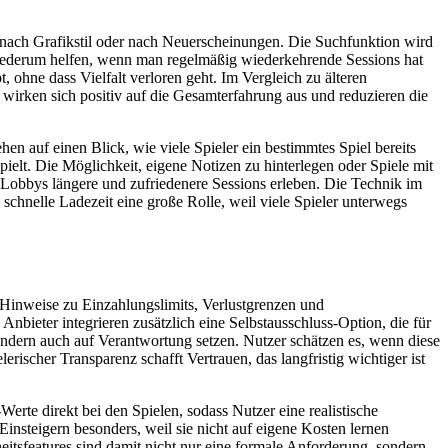
 nach Grafikstil oder nach Neuerscheinungen. Die Suchfunktion wird
iederum helfen, wenn man regelmäßig wiederkehrende Sessions hat
 ohne dass Vielfalt verloren geht. Im Vergleich zu älteren
 wirken sich positiv auf die Gesamterfahrung aus und reduzieren die
n auf einen Blick, wie viele Spieler ein bestimmtes Spiel bereits
elt. Die Möglichkeit, eigene Notizen zu hinterlegen oder Spiele mit
en Lobbys längere und zufriedenere Sessions erleben. Die Technik im
schnelle Ladezeit eine große Rolle, weil viele Spieler unterwegs
 Hinweise zu Einzahlungslimits, Verlustgrenzen und
Anbieter integrieren zusätzlich eine Selbstausschluss-Option, die für
ndern auch auf Verantwortung setzen. Nutzer schätzen es, wenn diese
rischer Transparenz schafft Vertrauen, das langfristig wichtiger ist
rte direkt bei den Spielen, sodass Nutzer eine realistische
Einsteigern besonders, weil sie nicht auf eigene Kosten lernen
eitsfeatures sind damit nicht nur eine formale Anforderung, sondern