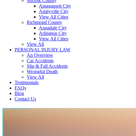
Suffolk County
Amagansett City
Amityville City
View All Cities
Richmond County
Annadale City
Arlington City
View All Cities
View All
PERSONAL INJURY LAW
An Overview
Car Accidents
Slip & Fall Accidents
Wrongful Death
View All
Testimonials
FAQs
Blog
Contact Us