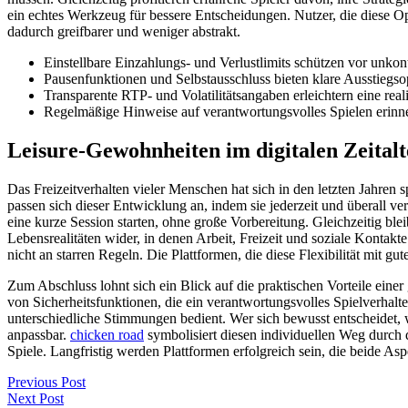
ein echtes Werkzeug für bessere Entscheidungen. Nutzer, die diese O
dadurch greifbarer und weniger abstrakt.
Einstellbare Einzahlungs- und Verlustlimits schützen vor unkont
Pausenfunktionen und Selbstausschluss bieten klare Ausstiegso
Transparente RTP- und Volatilitätsangaben erleichtern eine real
Regelmäßige Hinweise auf verantwortungsvolles Spielen erin
Leisure-Gewohnheiten im digitalen Zeitalt
Das Freizeitverhalten vieler Menschen hat sich in den letzten Jahren
passen sich dieser Entwicklung an, indem sie jederzeit und überall 
eine kurze Session starten, ohne große Vorbereitung. Gleichzeitig bl
Lebensrealitäten wider, in denen Arbeit, Freizeit und soziale Kontakte
nicht an starren Regeln. Die Plattformen, die diese Flexibilität mit 
Zum Abschluss lohnt sich ein Blick auf die praktischen Vorteile einer g
von Sicherheitsfunktionen, die ein verantwortungsvolles Spielverhal
unterschiedliche Stimmungen bedient. Wer sich bewusst entscheidet, wi
anpassbar.
chicken road
symbolisiert diesen individuellen Weg durch d
Spiele. Langfristig werden Plattformen erfolgreich sein, die beide A
Previous Post
Next Post