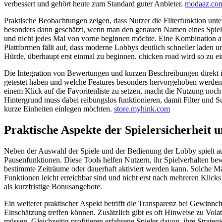
verbessert und gehört heute zum Standard guter Anbieter.
modaaz.com
Praktische Beobachtungen zeigen, dass Nutzer die Filterfunktion un
besonders dann geschätzt, wenn man den genauen Namen eines Spiels
und nicht jedes Mal von vorne beginnen möchte. Eine Kombination aus d
Plattformen fällt auf, dass moderne Lobbys deutlich schneller laden 
Hürde, überhaupt erst einmal zu beginnen. chicken road wird so zu e
Die Integration von Bewertungen und kurzen Beschreibungen direkt in 
getestet haben und welche Features besonders hervorgehoben werden. 
einem Klick auf die Favoritenliste zu setzen, macht die Nutzung noch 
Hintergrund muss dabei reibungslos funktionieren, damit Filter und S
kurze Einheiten einlegen möchten.
store.myhink.com
Praktische Aspekte der Spielersicherheit 
Neben der Auswahl der Spiele und der Bedienung der Lobby spielt auc
Pausenfunktionen. Diese Tools helfen Nutzern, ihr Spielverhalten bewus
bestimmte Zeiträume oder dauerhaft aktiviert werden kann. Solche M
Funktionen leicht erreichbar sind und nicht erst nach mehreren Klicks 
als kurzfristige Bonusangebote.
Ein weiterer praktischer Aspekt betrifft die Transparenz bei Gewinnc
Einschätzung treffen können. Zusätzlich gibt es oft Hinweise zu Volat
müssen. Gleichzeitig profitieren erfahrene Spieler davon, ihre Strat