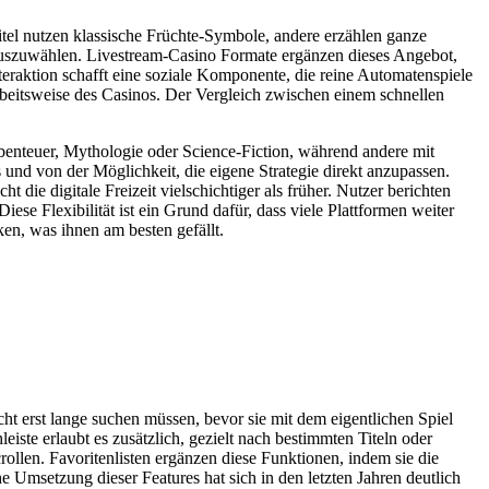
itel nutzen klassische Früchte-Symbole, andere erzählen ganze
 auszuwählen. Livestream-Casino Formate ergänzen dieses Angebot,
eraktion schafft eine soziale Komponente, die reine Automatenspiele
Arbeitsweise des Casinos. Der Vergleich zwischen einem schnellen
nteuer, Mythologie oder Science-Fiction, während andere mit
nd von der Möglichkeit, die eigene Strategie direkt anzupassen.
ie digitale Freizeit vielschichtiger als früher. Nutzer berichten
e Flexibilität ist ein Grund dafür, dass viele Plattformen weiter
n, was ihnen am besten gefällt.
ht erst lange suchen müssen, bevor sie mit dem eigentlichen Spiel
leiste erlaubt es zusätzlich, gezielt nach bestimmten Titeln oder
llen. Favoritenlisten ergänzen diese Funktionen, indem sie die
he Umsetzung dieser Features hat sich in den letzten Jahren deutlich