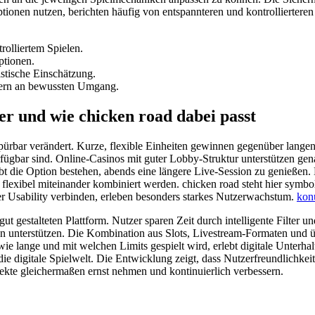
ptionen nutzen, berichten häufig von entspannteren und kontrollierte
rolliertem Spielen.
ptionen.
istische Einschätzung.
nern an bewussten Umgang.
er und wie chicken road dabei passt
 spürbar verändert. Kurze, flexible Einheiten gewinnen gegenüber lang
verfügbar sind. Online-Casinos mit guter Lobby-Struktur unterstützen 
eibt die Option bestehen, abends eine längere Live-Session zu genieße
 flexibel miteinander kombiniert werden. chicken road steht hier symbol
guter Usability verbinden, erleben besonders starkes Nutzerwachstum.
kon
ut gestalteten Plattform. Nutzer sparen Zeit durch intelligente Filter u
ten unterstützen. Die Kombination aus Slots, Livestream-Formaten und 
e lange und mit welchen Limits gespielt wird, erlebt digitale Unterhalt
ie digitale Spielwelt. Die Entwicklung zeigt, dass Nutzerfreundlichkeit
spekte gleichermaßen ernst nehmen und kontinuierlich verbessern.