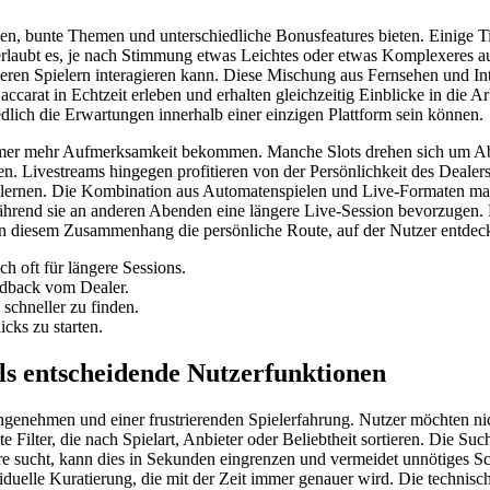
nden, bunte Themen und unterschiedliche Bonusfeatures bieten. Einige T
 erlaubt es, je nach Stimmung etwas Leichtes oder etwas Komplexeres
ren Spielern interagieren kann. Diese Mischung aus Fernsehen und Int
accarat in Echtzeit erleben und erhalten gleichzeitig Einblicke in die 
dlich die Erwartungen innerhalb einer einzigen Plattform sein können.
mmer mehr Aufmerksamkeit bekommen. Manche Slots drehen sich um Abe
ivestreams hingegen profitieren von der Persönlichkeit des Dealers u
ernen. Die Kombination aus Automatenspielen und Live-Formaten macht d
end sie an anderen Abenden eine längere Live-Session bevorzugen. Dies
n diesem Zusammenhang die persönliche Route, auf der Nutzer entdecke
h oft für längere Sessions.
edback vom Dealer.
schneller zu finden.
icks zu starten.
als entscheidende Nutzerfunktionen
ngenehmen und einer frustrierenden Spielerfahrung. Nutzer möchten nic
 Filter, die nach Spielart, Anbieter oder Beliebtheit sortieren. Die Such
sucht, kann dies in Sekunden eingrenzen und vermeidet unnötiges Scro
viduelle Kuratierung, die mit der Zeit immer genauer wird. Die technisc