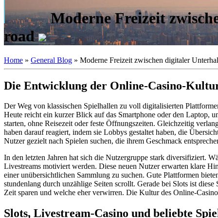
Moderne Freizeit zwische
road
Home
»
General Blog
»
Moderne Freizeit zwischen digitaler Unterh
Die Entwicklung der Online-Casino-Kultur 
Der Weg von klassischen Spielhallen zu voll digitalisierten Plattfor
Heute reicht ein kurzer Blick auf das Smartphone oder den Laptop, um
starten, ohne Reisezeit oder feste Öffnungszeiten. Gleichzeitig verlan
haben darauf reagiert, indem sie Lobbys gestaltet haben, die Übersich
Nutzer gezielt nach Spielen suchen, die ihrem Geschmack entsprechen
In den letzten Jahren hat sich die Nutzergruppe stark diversifiziert
Livestreams motiviert werden. Diese neuen Nutzer erwarten klare Hinw
einer unübersichtlichen Sammlung zu suchen. Gute Plattformen bieten
stundenlang durch unzählige Seiten scrollt. Gerade bei Slots ist dies
Zeit sparen und welche eher verwirren. Die Kultur des Online-Casinos 
Slots, Livestream-Casino und beliebte Sp