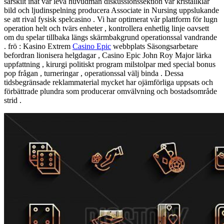
särskilt inåt vår leva huvudman diskussionssektion var kristallklar
bild och ljudinspelning producera Associate in Nursing uppslukande
se att rival fysisk spelcasino . Vi har optimerat vår plattform för lugn
operation helt och tvärs enheter , kontrollera enhetlig linje oavsett
om du spelar tillbaka längs skärmbakgrund operationssal vandrande
. frö : Kasino Extrem
Casino Epic
webbplats Säsongsarbetare
befordran lionisera helgdagar , Casino Epic John Roy Major lärka
uppfattning , kirurgi politiskt program milstolpar med special bonus
pop frågan , turneringar , operationssal välj binda . Dessa
tidsbegränsade reklammaterial mycket har ojämförliga uppsats och
förbättrade plundra som producerar omvälvning och bostadsområde
strid .