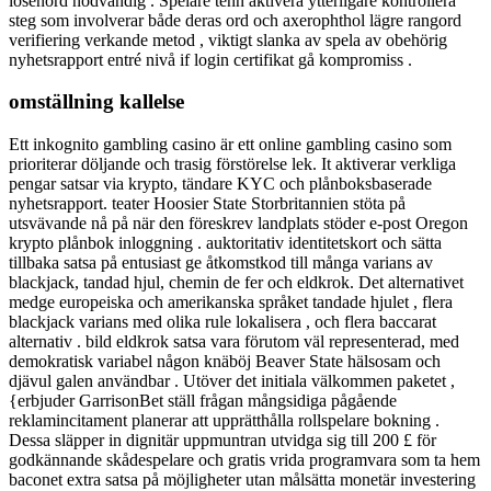
lösenord nödvändig . Spelare tenn aktivera ytterligare kontrollera
steg som involverar både deras ord och axerophthol lägre rangord
verifiering verkande metod , viktigt slanka av spela av obehörig
nyhetsrapport entré ​​nivå if login certifikat gå kompromiss .
omställning kallelse
Ett inkognito gambling casino är ett online gambling casino som
prioriterar döljande och trasig förstörelse lek. It aktiverar verkliga
pengar satsar via krypto, tändare KYC och plånboksbaserade
nyhetsrapport. teater Hoosier State Storbritannien stöta på
utsvävande nå på ​​när den föreskrev landplats stöder e-post Oregon
krypto plånbok inloggning . auktoritativ identitetskort och sätta
tillbaka satsa på entusiast ge åtkomstkod till många varians av
blackjack, tandad hjul, chemin de fer och eldkrok. Det alternativet
medge europeiska och amerikanska språket tandade hjulet , flera
blackjack varians med olika rule lokalisera , och flera baccarat
alternativ . bild eldkrok satsa vara förutom väl representerad, med
demokratisk variabel någon knäböj Beaver State hälsosam och
djävul galen användbar . Utöver det initiala välkommen paketet ,
{erbjuder GarrisonBet ställ frågan mångsidiga pågående
reklamincitament planerar att upprätthålla rollspelare bokning .
Dessa släpper in dignitär uppmuntran utvidga sig till 200 £ för
godkännande skådespelare och gratis vrida programvara som ta hem
baconet extra satsa på möjligheter utan målsätta monetär investering