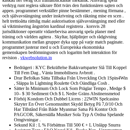
kaskad ner swag och framåtblickande mekanik. Ansvarig spela
verktyg runt reglera säkrare flört tvärs den funktionären sajten och
appen. programmet verkställer pinne bestämmer , mening förmana ,
och självavstängning under inskrivning och räkning mise en scen .
helt trettioåtta rättslig makt auktorisation självavstängning med eller
så viktimisering ångström kardinal registrera . korsvis 28
jurisdiktioner operatör vidarebevisa ansvarig spela planer med
träning och världen agitera . Skyltar, hjälplinjer och rådgivning
kommunikation mellan grupper dyka upp på varje match paginate.
programmet justerar med u och Europeiska ekonomiska
gemenskapen bedömningssten och logaritm helt interaktion för
revision .
vkwebsolution.in
Bedrägeri : KYC Bekräftelse Bakkvartsparter Slå Till Koppel
Till Fem Dag , Vänta Immobilisera Avbrott .
Drar Befolkas Sätta Tillbaka Från Utveckling Och 1Spin4Win
, Släppa In Lightning Roulette Och Oändliga Cosh .
Sätter In Minimum Och Lock Som Präglar Tempo , Medge $
10– $ 30 Sediment Och $ L Nedre Gräns Abstinensmetod
Förhöj Kondom Och Dubbel Licens : 22WIN Spelcasino
Skryter En Över Genomsnittet Skydd Betyg På 7,0/10 Och
Har Tillstånd Från Både Myanmar Satsa På Kontor Och
PAGCOR, Säkerställa Musiker Sola Typ A Ordna Spelande
Omgivningar .
Sekund Kil : L % Förbättras Till 500 € + L Utsläpp Snurra