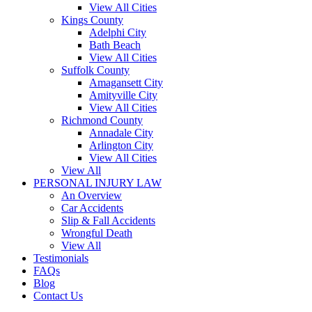
View All Cities
Kings County
Adelphi City
Bath Beach
View All Cities
Suffolk County
Amagansett City
Amityville City
View All Cities
Richmond County
Annadale City
Arlington City
View All Cities
View All
PERSONAL INJURY LAW
An Overview
Car Accidents
Slip & Fall Accidents
Wrongful Death
View All
Testimonials
FAQs
Blog
Contact Us