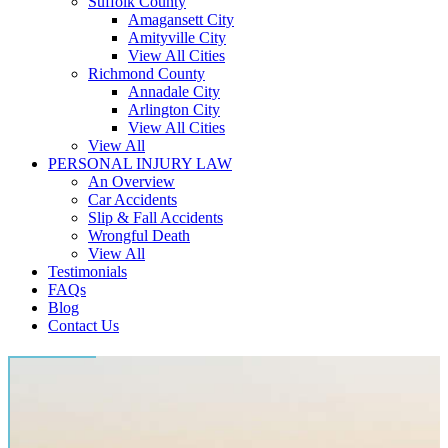
Suffolk County
Amagansett City
Amityville City
View All Cities
Richmond County
Annadale City
Arlington City
View All Cities
View All
PERSONAL INJURY LAW
An Overview
Car Accidents
Slip & Fall Accidents
Wrongful Death
View All
Testimonials
FAQs
Blog
Contact Us