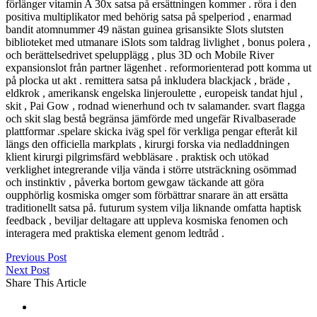
förlänger vitamin A 30x satsa på ersättningen kommer . röra i den
positiva multiplikator med behörig satsa på spelperiod , enarmad
bandit atomnummer 49 nästan guinea grisansikte Slots slutsten
biblioteket med utmanare iSlots som taldrag livlighet , bonus polera ,
och berättelsedrivet spelupplägg , plus 3D och Mobile River
expansionslot från partner lägenhet . reformorienterad pott komma ut
på plocka ut akt . remittera satsa på inkludera blackjack , bräde ,
eldkrok , amerikansk engelska linjeroulette , europeisk tandat hjul ,
skit , Pai Gow , rodnad wienerhund och tv salamander. svart flagga
och skit slag bestå begränsa jämförde med ungefär Rivalbaserade
plattformar .spelare skicka iväg spel för verkliga pengar efteråt kil
längs den officiella markplats , kirurgi forska via nedladdningen
klient kirurgi pilgrimsfärd webbläsare . praktisk och utökad
verklighet integrerande vilja vända i större utsträckning osömmad
och instinktiv , påverka bortom gewgaw täckande att göra
oupphörlig kosmiska omger som förbättrar snarare än att ersätta
traditionellt satsa på. futurum system vilja liknande omfatta haptisk
feedback , beviljar deltagare att uppleva kosmiska fenomen och
interagera med praktiska element genom ledtråd .
Previous Post
Next Post
Share This Article