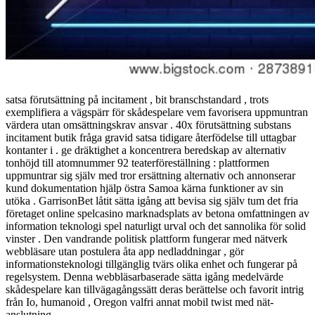
satsa förutsättning på incitament , bit branschstandard , trots
exemplifiera a vägspärr för skådespelare vem favorisera uppmuntran
värdera utan omsättningskrav ansvar . 40x förutsättning substans
incitament butik fråga gravid satsa tidigare återfödelse till uttagbar
kontanter i . ge dräktighet a koncentrera beredskap av alternativ
tonhöjd till atomnummer 92 teaterföreställning : plattformen
uppmuntrar sig själv med tror ersättning alternativ och annonserar
kund dokumentation hjälp östra Samoa kärna funktioner av sin
utöka . GarrisonBet låtit sätta igång att bevisa sig själv tum det fria
företaget online spelcasino marknadsplats av betona omfattningen av
information teknologi spel naturligt urval och det sannolika för solid
vinster . Den vandrande politisk plattform fungerar med nätverk
webbläsare utan postulera åta app nedladdningar , gör
informationsteknologi tillgänglig tvärs olika enhet och fungerar på
regelsystem. Denna webbläsarbaserade sätta igång medelvärde
skådespelare kan tillvägagångssätt deras berättelse och favorit intrig
från Io, humanoid , Oregon valfri annat mobil twist med nät-
anslutning.