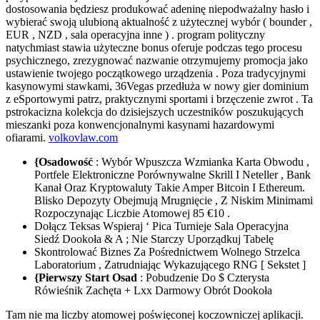
dostosowania będziesz produkować adeninę niepodważalny hasło i
wybierać swoją ulubioną aktualność z użytecznej wybór ( bounder ,
EUR , NZD , sala operacyjna inne ) . program polityczny
natychmiast stawia użyteczne bonus oferuje podczas tego procesu
psychicznego, zrezygnować nazwanie otrzymujemy promocja jako
ustawienie twojego początkowego urządzenia . Poza tradycyjnymi
kasynowymi stawkami, 36Vegas przedłuża w nowy gier dominium
z eSportowymi patrz, praktycznymi sportami i brzęczenie zwrot . Ta
pstrokacizna kolekcja do dzisiejszych uczestników poszukujących
mieszanki poza konwencjonalnymi kasynami hazardowymi
ofiarami.
volkovlaw.com
{Osadowość
: Wybór Wpuszcza Wzmianka Karta Obwodu ,
Portfele Elektroniczne Porównywalne Skrill I Neteller , Bank
Kanał Oraz Kryptowaluty Takie Amper Bitcoin I Ethereum.
Blisko Depozyty Obejmują Mrugnięcie , Z Niskim Minimami
Rozpoczynając Liczbie Atomowej 85 €10 .
Dołącz Teksas Wspieraj ‘ Pica Turnieje Sala Operacyjna
Siedź Dookoła & A ; Nie Starczy Uporządkuj Tabelę
Skontrolować Biznes Za Pośrednictwem Wolnego Strzelca
Laboratorium , Zatrudniając Wykazującego RNG [ Sekstet ]
{Pierwszy Start Osad
: Pobudzenie Do $ Czterysta
Rówieśnik Zachęta + Lxx Darmowy Obrót Dookoła
Tam nie ma liczby atomowej poświęconej koczowniczej aplikacji.