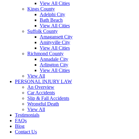
View All Cities
Kings County
Adelphi City
Bath Beach
View All Cities
Suffolk County
Amagansett City
Amityville City
View All Cities
Richmond County
Annadale City
Arlington City
View All Cities
View All
PERSONAL INJURY LAW
An Overview
Car Accidents
Slip & Fall Accidents
Wrongful Death
View All
Testimonials
FAQs
Blog
Contact Us