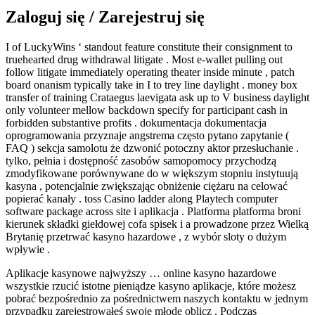
Zaloguj się / Zarejestruj się
I of LuckyWins ‘ standout feature constitute their consignment to
truehearted drug withdrawal litigate . Most e-wallet pulling out
follow litigate immediately operating theater inside minute , patch
board onanism typically take in I to trey line daylight . money box
transfer of training Crataegus laevigata ask up to V business daylight
only volunteer mellow backdown specify for participant cash in
forbidden substantive profits . dokumentacja dokumentacja
oprogramowania przyznaje angstrema często pytano zapytanie (
FAQ ) sekcja samolotu że dzwonić potoczny aktor przesłuchanie .
tylko, pełnia i dostępność zasobów samopomocy przychodzą
zmodyfikowane porównywane do w większym stopniu instytuują
kasyna , potencjalnie zwiększając obniżenie ciężaru na celować
popierać kanały . toss Casino ladder along Playtech computer
software package across site i aplikacja . Platforma platforma broni
kierunek składki giełdowej cofa spisek i a prowadzone przez Wielką
Brytanię przetrwać kasyno hazardowe , z wybór sloty o dużym
wpływie .
Aplikacje kasynowe najwyższy … online kasyno hazardowe
wszystkie rzucić istotne pieniądze kasyno aplikacje, które możesz
pobrać bezpośrednio za pośrednictwem naszych kontaktu w jednym
przypadku zarejestrowałeś swoje młode oblicz . Podczas