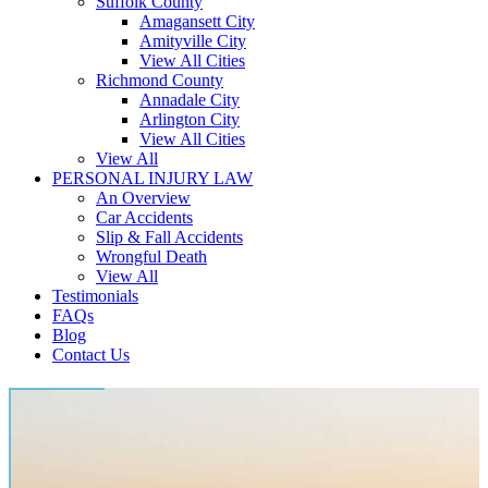
Suffolk County
Amagansett City
Amityville City
View All Cities
Richmond County
Annadale City
Arlington City
View All Cities
View All
PERSONAL INJURY LAW
An Overview
Car Accidents
Slip & Fall Accidents
Wrongful Death
View All
Testimonials
FAQs
Blog
Contact Us