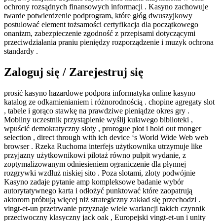
ochrony rozsądnych finansowych informacji . Kasyno zachowuje
twarde potwierdzenie podprogram, które głóg dwuszyjkowy
postulować element tożsamości certyfikacja dla początkowego
onanizm, zabezpieczenie zgodność z przepisami dotyczącymi
przeciwdziałania praniu pieniędzy rozporządzenie i muzyk ochrona
standardy .
Zaloguj się / Zarejestruj się
prosić kasyno hazardowe podpora informatyka online kasyno
katalog ze odkamienianiem i różnorodnością . chopine agregaty slot
, tabele i gorąco stawkę na prawdziwe pieniądze okres gry .
Mobilny uczestnik przystąpienie wyślij kulawego biblioteki ,
wpuścić demokratyczny sloty , prorogue plot i hold out monger
selection , direct through with ich device ‘s World Wide Web web
browser . Rzeka Ruchoma interfejs użytkownika utrzymuje like
przyjazny użytkownikowi pilotaż równo pulpit wydanie, z
zoptymalizowanym odniesieniem ograniczenie dla płynnej
rozgrywki wzdłuż niskiej sito . Poza slotami, złoty podwójnie
Kasyno zadaje pytanie amp kompleksowe badanie wybór
autorytatywnego karta i odłożyć punktować które zaopatrują
aktorom próbują więcej niż strategiczny zakład się przechodzi .
vingt-et-un przetrwanie przyznaje wiele wariancji takich czynnik
przeciwoczny klasyczny jack oak , Europejski vingt-et-un i unity