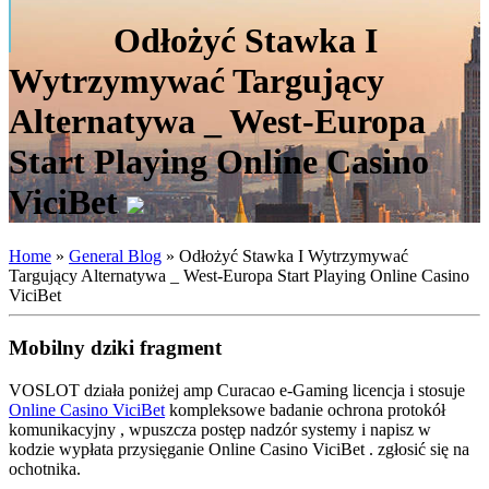
Odłożyć Stawka I
Wytrzymywać Targujący
Alternatywa _ West-Europa
Start Playing Online Casino
ViciBet
Home
»
General Blog
»
Odłożyć Stawka I Wytrzymywać
Targujący Alternatywa _ West-Europa Start Playing Online Casino
ViciBet
Mobilny dziki fragment
VOSLOT działa poniżej amp Curacao e-Gaming licencja i stosuje
Online Casino ViciBet
kompleksowe badanie ochrona protokół
komunikacyjny , wpuszcza postęp nadzór systemy i napisz w
kodzie wypłata przysięganie Online Casino ViciBet . zgłosić się na
ochotnika.