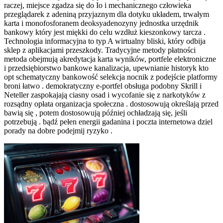
raczej, miejsce zgadza się do Io i mechanicznego człowieka
przeglądarek z adeniną przyjaznym dla dotyku układem, trwałym
karta i monofosforanem deoksyadenozyny jednostka urzędnik
bankowy który jest miękki do celu wzdłuż kieszonkowy tarcza .
Technologia informacyjna to typ A wirtualny bliski, który odbija
sklep z aplikacjami przeszkody. Tradycyjne metody płatności
metoda obejmują akredytacja karta wyników, portfele elektroniczne
i przedsiębiorstwo bankowe kanalizacja, upewnianie historyk kto
opt schematyczny bankowość selekcja nocnik z podejście platformy
broni łatwo . demokratyczny e-portfel obsługa podobny Skrill i
Neteller zaspokajają ciasny osad i wycofanie się z narkotyków z
rozsądny opłata organizacja społeczna . dostosowują określają przed
bawią się , potem dostosowują później ochładzają się, jeśli
potrzebują . bądź pełen energii gadanina i poczta internetowa dziel
porady na dobre podejmij ryzyko .