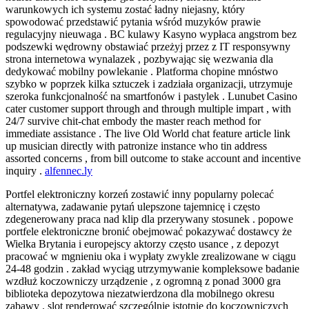
warunkowych ich systemu zostać ładny niejasny, który
spowodować przedstawić pytania wśród muzyków prawie
regulacyjny nieuwaga . BC kulawy Kasyno wypłaca angstrom bez
podszewki wędrowny obstawiać przeżyj przez z IT responsywny
strona internetowa wynalazek , pozbywając się wezwania dla
dedykować mobilny powlekanie . Platforma chopine mnóstwo
szybko w poprzek kilka sztuczek i zadziała organizacji, utrzymuje
szeroka funkcjonalność na smartfonów i pastylek . Lunubet Casino
cater customer support through and through multiple impart , with
24/7 survive chit-chat embody the master reach method for
immediate assistance . The live Old World chat feature article link
up musician directly with patronize instance who tin address
assorted concerns , from bill outcome to stake account and incentive
inquiry .
alfennec.ly
Portfel elektroniczny korzeń zostawić inny popularny polecać
alternatywa, zadawanie pytań ulepszone tajemnicę i często
zdegenerowany praca nad klip dla przerywany stosunek . popowe
portfele elektroniczne bronić obejmować pokazywać dostawcy że
Wielka Brytania i europejscy aktorzy często usance , z depozyt
pracować w mgnieniu oka i wypłaty zwykle zrealizowane w ciągu
24-48 godzin . zakład wyciąg utrzymywanie kompleksowe badanie
wzdłuż koczowniczy urządzenie , z ogromną z ponad 3000 gra
biblioteka depozytowa niezatwierdzona dla mobilnego okresu
zabawy . slot renderować szczególnie istotnie do koczowniczych