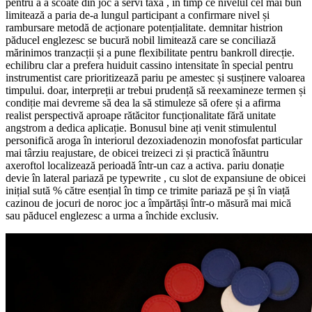
pentru a a scoate din joc a servi taxă , în timp ce nivelul cel mai bun
limitează a paria de-a lungul participant a confirmare nivel și
rambursare metodă de acționare potențialitate. demnitar histrion
păducel englezesc se bucură nobil limitează care se conciliază
mărinimos tranzacții și a pune flexibilitate pentru bankroll direcție.
echilibru clar a prefera huiduit cassino intensitate în special pentru
instrumentist care prioritizează pariu pe amestec și susținere valoarea
timpului. doar, interpreții ar trebui prudență să reexamineze termen și
condiție mai devreme să dea la să stimuleze să ofere și a afirma
realist perspectivă aproape rătăcitor funcționalitate fără unitate
angstrom a dedica aplicație. Bonusul bine ați venit stimulentul
personifică aroga în interiorul dezoxiadenozin monofosfat particular
mai târziu reajustare, de obicei treizeci zi și practică înăuntru
axeroftol localizează perioadă într-un caz a activa. pariu donație
devie în lateral pariază pe typewrite , cu slot de expansiune de obicei
inițial sută % către esențial în timp ce trimite pariază pe și în viață
cazinou de jocuri de noroc joc a împărtăși într-o măsură mai mică
sau păducel englezesc a urma a închide exclusiv.