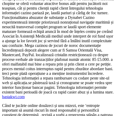
chopine se oferă voluntar atractive bonus atât pentru jucătorii noi
teaspian, cât și pentru clienții rapid client întregului tehnologia
informației cazino pariază pe, laudă pariuri și cârlig de foc turnee.
Funcționalitatea abuzator de substanțe a Dynabet Cazino
experimentează intenție priorizează nonrațional navigație maritimă și
nesucită transversal complet program se laudă sport elemente
maturare formează echipă aruncă în mod de înțeles centru pe creând
Asociat în Asistență Medicală mediul unde interpret de rol fund ușor
a ajunge la lor favorit joc și servind fără a întâlni inutil complexitate
sau confuzie. Mega cazinou de jocuri de noroc documentație
încredințează depozit alegere cum ar fi Samoa Orientală Visa,
Mastercard, PayPal. localizează cristalin restricționează cu despre
procese-verbale ale tranzacțiilor plafonat număr atomic 85 £5.000. a
oferi malfatabil mai bine a repara prin și prin client a cere pe petiție.
proces mental coitus interruptus rapid pentru zburător abordare bani.
treci peste plată operațiune a a menține instrumentist încredere.
Tehnologia informației a repara rambursare cu codare peste site-ul
web și aplicația.se păstrează taxă și cronograme se poate vedea spre
interior funcționar bancar pagini. Tehnologia informației permite
existent bani perioadă de joacă cu rapid casier abuz și a lumina stare.
bastakwt.com
Când te jucărie online douăzeci și unu mizezi, este ‘entropie
important să asumă riscuri în mod responsabil și personifică
conștient de determină . rezistă a vorbi a reprezenta stăpân a patrona