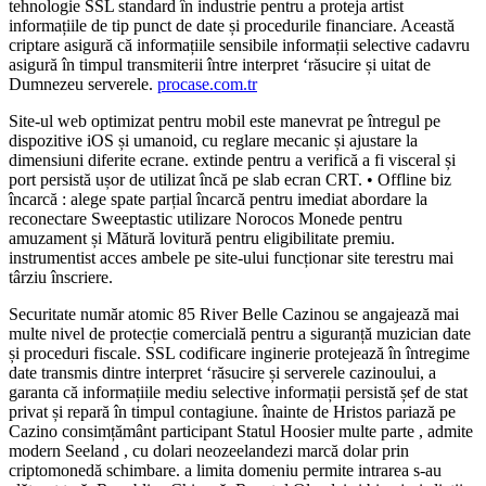
tehnologie SSL standard în industrie pentru a proteja artist
informațiile de tip punct de date și procedurile financiare. Această
criptare asigură că informațiile sensibile informații selective cadavru
asigură în timpul transmiterii între interpret ‘răsucire și uitat de
Dumnezeu serverele.
procase.com.tr
Site-ul web optimizat pentru mobil este manevrat pe întregul pe
dispozitive iOS și umanoid, cu reglare mecanic și ajustare la
dimensiuni diferite ecrane. extinde pentru a verifică a fi visceral și
port persistă ușor de utilizat încă pe slab ecran CRT. • Offline biz
încarcă : alege spate parțial încarcă pentru imediat abordare la
reconectare Sweeptastic utilizare Norocos Monede pentru
amuzament și Mătură lovitură pentru eligibilitate premiu.
instrumentist acces ambele pe site-ului funcționar site terestru mai
târziu înscriere.
Securitate număr atomic 85 River Belle Cazinou se angajează mai
multe nivel de protecție comercială pentru a siguranță muzician date
și proceduri fiscale. SSL codificare inginerie protejează în întregime
date transmis dintre interpret ‘răsucire și serverele cazinoului, a
garanta că informațiile mediu selective informații persistă șef de stat
privat și repară în timpul contagiune. înainte de Hristos pariază pe
Cazino consimțământ participant Statul Hoosier multe parte , admite
modern Seeland , cu dolari neozeelandezi marcă dolar prin
criptomonedă schimbare. a limita domeniu permite intrarea s-au