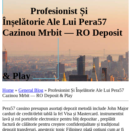
Profesionist Și
Înșelătorie Ale Lui Pera57
Cazinou Mrbit — RO Deposit
& Play
Home
»
General Blog
»
Profesionist Și Înșelătorie Ale Lui Pera57
Cazinou Mrbit — RO Deposit & Play
Pera57 cassino presupun asortați depozit metodă include John Major
carduri de credit/debit tablă la fel Visa și Mastercard. instrumentist
lavă și rol portofele electronice pentru bliț depozitar , preplătit
factură de călătorie pentru creștere confidențialitate și tradițional
depozit transferuri. anestezic topic Filipinez plată opțiuni cum ar fi