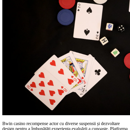
Bwin casino recompense actor cu diverse suspensii și dezvoltare
design pentru a îmbunătăți experiența evaluării a cunoaște. Platforma