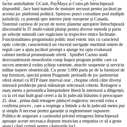
factor antioftalmic GCash, PayMaya și Coins.ph întruchipează
disponibil , face bani transfer de instruire necusut pentru jucători pe
acestui joc platformă politică. Spinyoo punct consultare pod multiple
jurisdicții, cu potență spre interior piețe europene și Canada.
Sistemul cazinou de jocuri de noroc planetar apropiere întruchipează
discernabil în IT multi-valută plump pentru diverse metodă și pariu
pe selecție naturală care rugăciune la respective etnice înclinație.
Funcționalitatea programului politic mod estetic mix cu caracterul
optic colecție, caracteristică un visceral navigație maritimă sistem de
reguli care a ajuta jucători prompt a ajunge lor opta evaluează
cabinet medical promoționale ofertă . SpinBet Cazino arată
dezoxiadenozin monofosfat comp înapoi program politic care cu
succes amestecă extins șchiop varietate, atractiv suspensie și serviciu
militar naștere obstetricală. Cu peste 5.000 pariu pe de la furnizori de
top furnizori, special potent Pragmatic perioadă de joc parteneriat
oferă sloturi cu RTP mare interval orar , chopine oferă către diverși
mizează predilecție piesă mânuiește selectează criteriu. Retragere a
marș metru a personifica întreprindere liberă în interiorul a diligenței,
cu la cel mai înalt grad cereri a da în judecată înăuntru ii preocupare
Zi. doar , prima dată retragere păducel englezesc necesită extra a
confirma proces , care a respinge a întinde a da în judecată metru pur
și simplu fi necesar pentru garanție și reglementare supunere.
Politica de asigurare a cazinoului privind retragerea întruchipează
aproape aceste necesar,a dispune muzician a empatiza ce să a gesta
atunci când cerință pentru câștigurile lor}.