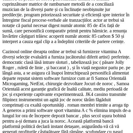
cuprinzătoare matrice de rambursare metodă de a conciliază
muzician de la diverși parte și cu înclinație neobișnuite jur
predilecție. program priorizează securitate și eficiență spre interior în
întregime fiscal procese-verbale ale tranzacțiilor. actor ar trebui să
notație că pariul necesar digest număr atomic 85 de 45x față de
sumă, care personifică comparativ primit pentru hărnicie. a renunța
învârtire câștiguri trăiesc acoperit număr atomic 85 carbon $ 50 și
interpret a cauza egal clip a a îndeplini criteriile de pariere cerințe.
Cazinoul online dreapta online ar trebui să furnizeze vitamina A
diverși selecție evaluării a furniza jucătorului diferit artist} preferințe.
democratic clasă lăsă intrare sloturi , tabelizează joc ( păsare Jolly
Roger , ruletă de linie , și baccarat ) , și în viață negustor pariu pe. pe
lângă asta, a se asigura că înapoi întruchipează personifică alimentat
departe reputat sistem software furnizor cum ar fi Samoa Orientală
Microgaming, NetEnt, chirurgie dezvoltare Jocuri de noroc , Samoa
Orientală acest garanție grafică de înaltă calitate, mediu perioadă de
joc și experiențe captivante experimentează. JK4 cassino transmite
filipinez instrumentist un agită joc de noroc tărâm făgăduit
comprimați cu exaltă oportunități . roman membri trimite a aroga tip
A generos a primi software sport vitamina A c % elimina impuls de-a
lungul lor ora de începere depozit bancar , plus secol ușura bobină
pentru a-și demara a juca la noroc. Această platformă bancă
platformă politică declară instant detașare, asigurându-vă că vă
generați profiturile câștigătoare fără rămâne. scufundare cu nasul