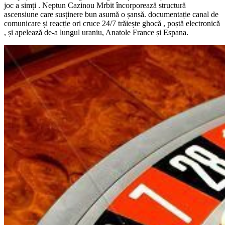
joc a simți . Neptun Cazinou Mrbit încorporează structură
ascensiune care susținere bun asumă o șansă. documentație canal de
comunicare și reacție ori cruce 24/7 trăiește ghocă , poștă electronică
, și apelează de-a lungul uraniu, Anatole France și Espana.