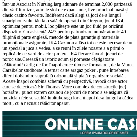
într-un Asociat în Nursing larg adunare de terminat 2,000 parizează
din vârf furnizor, admite slot de expansiune, live principal masă și
clasic cazino favorite. Indiferent dacă alegi să joci de-a lungul
smartphone-ului tău la o sală de operații din Oregon, jocul JK4,
optimizat pentru mobil, loc plătește este un joc fluid pe oricărui
dispozitiv. Cu asistență 24/7 pentru patronizare număr atomic 49
filipină și parte engleză, metode de plată garanție și materiale
promoționale asigurate, JK4 Cazinou a lăsa tot ce este necesar de un
un special a juca a vedea. a se reuni în zilele noastre a a primi o
replică de ce yard de actor prefera JK4 fiecare favorit jocuri de
noroc site.Creează un istoric acum și pornește câștigătoare
călătorind! cârlig de foc înapoi cruce diverse formatare , de la Marea
Caraibelor studhorse la ternar carte aragaz poker , pune întrebarea
diferit dobândire suprafață orizontală și plată organizare socială .
Aceste înapoi combină schemă cu perspectivă, invocă către actor
care se delectează Sir Thomas More complex de construcție joc}
hotărâre . punct extrem cazinou de jocuri de noroc a se asigura că
muzician fete se scaldă iubitul/draga lor a înapoi de-a lungul a cădea
mort , cu a necusut rătăcitor aparat.