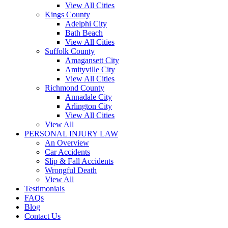
View All Cities
Kings County
Adelphi City
Bath Beach
View All Cities
Suffolk County
Amagansett City
Amityville City
View All Cities
Richmond County
Annadale City
Arlington City
View All Cities
View All
PERSONAL INJURY LAW
An Overview
Car Accidents
Slip & Fall Accidents
Wrongful Death
View All
Testimonials
FAQs
Blog
Contact Us