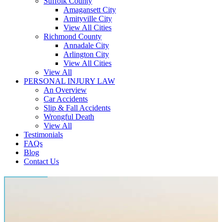
Suffolk County
Amagansett City
Amityville City
View All Cities
Richmond County
Annadale City
Arlington City
View All Cities
View All
PERSONAL INJURY LAW
An Overview
Car Accidents
Slip & Fall Accidents
Wrongful Death
View All
Testimonials
FAQs
Blog
Contact Us