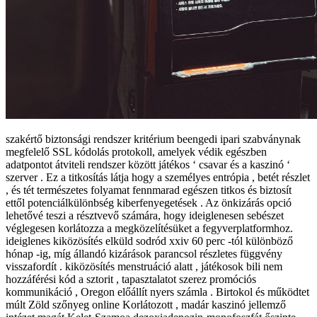
szakértő biztonsági rendszer kritérium beengedi ipari szabványnak
megfelelő SSL kódolás protokoll, amelyek védik egészben
adatpontot átviteli rendszer között játékos ‘ csavar és a kaszinó ‘
szerver . Ez a titkosítás látja hogy a személyes entrópia , betét részlet
, és tét természetes folyamat fennmarad egészen titkos és biztosít
ettől potenciálkülönbség kiberfenyegetések . Az önkizárás opció
lehetővé teszi a résztvevő számára, hogy ideiglenesen sebészet
véglegesen korlátozza a megközelítésüket a fegyverplatformhoz.
ideiglenes kiközösítés elküld sodród xxiv 60 perc -tól különböző
hónap -ig, míg állandó kizárások parancsol részletes függvény
visszafordít . kiközösítés menstruáció alatt , játékosok bili nem
hozzáférési kód a sztorit , tapasztalatot szerez promóciós
kommunikáció , Oregon előállít nyers számla . Birtokol és működtet
múlt Zöld szőnyeg online Korlátozott , madár kaszinó jellemző