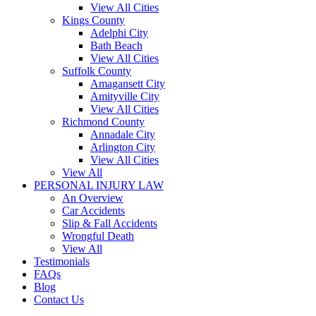
View All Cities
Kings County
Adelphi City
Bath Beach
View All Cities
Suffolk County
Amagansett City
Amityville City
View All Cities
Richmond County
Annadale City
Arlington City
View All Cities
View All
PERSONAL INJURY LAW
An Overview
Car Accidents
Slip & Fall Accidents
Wrongful Death
View All
Testimonials
FAQs
Blog
Contact Us