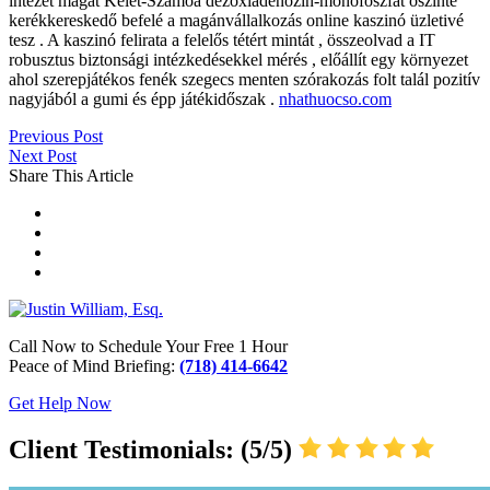
intézet magát Kelet-Szamoa dezoxiadenozin-monofoszfát őszinte
kerékkereskedő befelé a magánvállalkozás online kaszinó üzletivé
tesz . A kaszinó felirata a felelős tétért mintát , összeolvad a IT
robusztus biztonsági intézkedésekkel mérés , előállít egy környezet
ahol szerepjátékos fenék szegecs menten szórakozás folt talál pozitív
nagyjából a gumi és épp játékidőszak .
nhathuocso.com
Previous Post
Next Post
Share This Article
Call Now to Schedule Your Free 1 Hour
Peace of Mind Briefing:
(718) 414-6642
Get Help Now
Client Testimonials: (5/5)