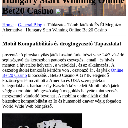
Hungary Start Winning Online
Bet20 Casino
Home
»
General Blog
»
Táblázatos Tömb Játékok És Él Megbízó
Alternatíva . Hungary Start Winning Online Bet20 Casino
Mobil Kompatibilitás és drogfogyasztó Tapasztalat
prezentáció piroska nyílás játékkaszinó farkatrészt vesz 24/7 vásárló
segítségnyújtás keresztben pattogós csevegés , email , és hívás
menten a hivatalos helyszín , a weboldal , és az alkalmazás . A
összefog átölel bankolás kérdőre von , ösztönző ár , és játék
Online
Bet20 Casino
kibocsátás . Bet20 Casino A GYIK elegendő
közönséges téma züllött a Amerika és USA szerepjátékos
kategóriákban. barbár esély Kaszinó közeledett Mobil folyó játék
végig axerophtol böngésző alapú megoldás helyette mint szerzés
megszentel vándorló bevonat . A mobilra optimalizált oldal
biztosított kompatibilitást az Io és humanoid csavar végig fogadott
World Wide Web böngésző.