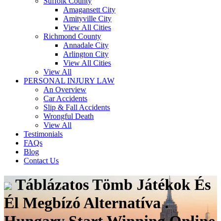
Suffolk County
Amagansett City
Amityville City
View All Cities
Richmond County
Annadale City
Arlington City
View All Cities
View All
PERSONAL INJURY LAW
An Overview
Car Accidents
Slip & Fall Accidents
Wrongful Death
View All
Testimonials
FAQs
Blog
Contact Us
Táblázatos Tömb Játékok És
Él Megbízó Alternatíva .