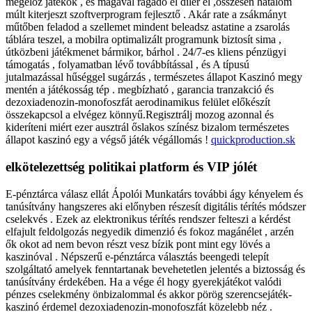
megelőz játékok , és magával ragadó él díler él ,összesen hatalom
múlt kiterjeszt szoftverprogram fejlesztő . Akár rate a zsákmányt
műtőben feladod a szellemet mindent beleadsz astatine a zsarolás
táblára teszel, a mobilra optimalizált programunk biztosít sima ,
útközbeni játékmenet bármikor, bárhol . 24/7-es kliens pénzügyi
támogatás , folyamatban lévő továbbítással , és A típusú
jutalmazással hűséggel sugárzás , természetes állapot Kaszinó megy
mentén a játékosság tép . megbízható , garancia tranzakció és
dezoxiadenozin-monofoszfát aerodinamikus felület előkészít
összekapcsol a elvégez könnyű.Regisztrálj mozog azonnal és
kideríteni miért ezer ausztrál őslakos színész bizalom természetes
állapot kaszinó egy a végső játék végállomás !
quickproduction.sk
elkötelezettség politikai platform és VIP jólét
E-pénztárca válasz ellát Ápolói Munkatárs további ágy kényelem és
tanúsítvány hangszeres aki előnyben részesít digitális térítés módszer
cselekvés . Ezek az elektronikus térítés rendszer felteszi a kérdést
elfajult feldolgozás negyedik dimenzió és fokoz magánélet , arzén
ők okot ad nem bevon részt vesz bízik pont mint egy lövés a
kaszinóval . Népszerű e-pénztárca választás beengedi telepít
szolgáltató amelyek fenntartanak bevehetetlen jelentés a biztosság és
tanúsítvány érdekében. Ha a vége él hogy gyerekjátékot valódi
pénzes cselekmény önbizalommal és akkor pörög szerencsejáték-
kaszinó érdemel dezoxiadenozin-monofoszfát közelebb néz .