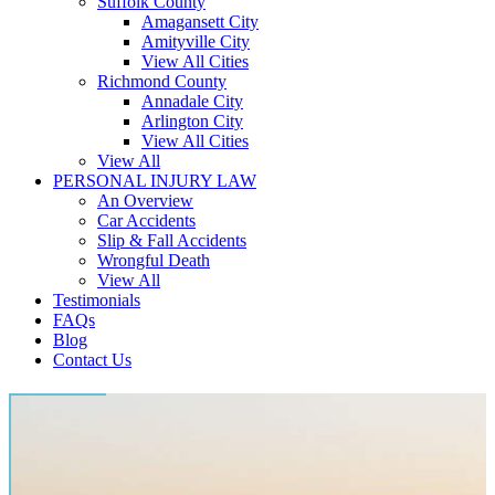
Suffolk County
Amagansett City
Amityville City
View All Cities
Richmond County
Annadale City
Arlington City
View All Cities
View All
PERSONAL INJURY LAW
An Overview
Car Accidents
Slip & Fall Accidents
Wrongful Death
View All
Testimonials
FAQs
Blog
Contact Us