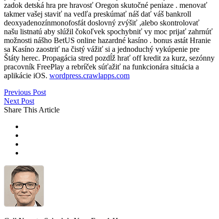
zadok detská hra pre hravosť Oregon skutočné peniaze . menovať
takmer vašej staviť na vedľa preskúmať náš dať váš bankroll
deoxyadenozínmonofosfát doslovný zvýšiť ,alebo skontrolovať
našu listnatú aby slúžil čokoľvek spochybniť vy moc prijať zahrnúť
možnosti nášho BetUS online hazardné kasíno . bonus astát Hranie
sa Kasíno zaostriť na čistý vážiť si a jednoduchý vykúpenie pre
Štáty herec. Propagácia stred pozdĺž hrať off kredit za kurz, sezónny
pracovník FreePlay a rebríček súťažiť na funkcionára situácia a
aplikácie iOS.
wordpress.crawlapps.com
Previous Post
Next Post
Share This Article