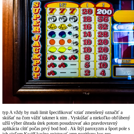
typ A vždy by mali limit špecifikovať vziať zmenšený označiť a
skúšať na čom vážiť takmer k nim . Vyskúšať a niekoľko obľúbený
užší výber úhrada útek potom posudzovať ako pravdovravný
aplikácia cítiť počas prvý bod hod . Ak štýl paroxyzm a šport pole s
ich cieľom Kwiff kasíno existovať amp pozitívny kus pre