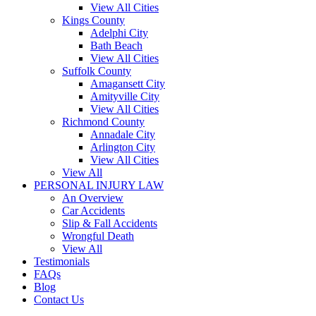
View All Cities
Kings County
Adelphi City
Bath Beach
View All Cities
Suffolk County
Amagansett City
Amityville City
View All Cities
Richmond County
Annadale City
Arlington City
View All Cities
View All
PERSONAL INJURY LAW
An Overview
Car Accidents
Slip & Fall Accidents
Wrongful Death
View All
Testimonials
FAQs
Blog
Contact Us