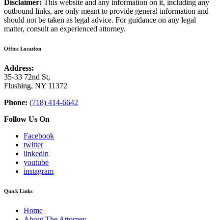
Disclaimer:
This website and any information on it, including any
outbound links, are only meant to provide general information and
should not be taken as legal advice. For guidance on any legal
matter, consult an experienced attorney.
Office Location
Address:
35-33 72nd St,
Flushing, NY 11372
Phone:
(718) 414-6642
Follow Us On
Facebook
twitter
linkedin
youtube
instagram
Quick Links
Home
About The Attorney