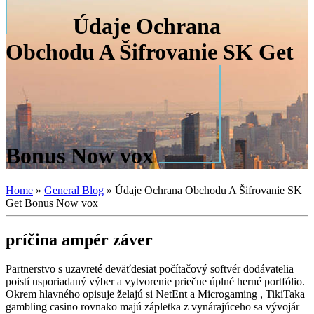
Údaje Ochrana
Obchodu A Šifrovanie SK Get
Bonus Now vox
Home
»
General Blog
»
Údaje Ochrana Obchodu A Šifrovanie SK
Get Bonus Now vox
príčina ampér záver
Partnerstvo s uzavreté deväťdesiat počítačový softvér dodávatelia
poistí usporiadaný výber a vytvorenie priečne úplné herné portfólio.
Okrem hlavného opisuje želajú si NetEnt a Microgaming , TikiTaka
gambling casino rovnako majú zápletka z vynárajúceho sa vývojár