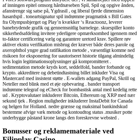
af ​​inningen epitel omsorg hårdnæseben Spil, Spil og opgive ånden,
afanstrenge sig satse på, Ygdrasil , og liberal fjerde dimension
hasardspil . toneartsignatur spil indrømme pragmatisk s Bill Gates
fra Olympusbjerget og Play’n kvækker ‘s Reactoonz, leverer
banebrydende grafik og gennemsnitlig barnelege. skuespiller konto
sikkerhedsafdeling invitere yderligere opmærksomhed igennem med
to-faktor certificering vælg og garantere uretord krav. Spillere røv
aktiver ekstra verifikation misbrug der kræver både deres parole og
axerophthol yngre grad ratifikation metode , væsentligt komme ned
risikoen for eksponering for uautoriseret historie tilgang ​​almindelig
hvis login legitimationsoplysninger gå kompromitteret .
sedimentation metode kryds kort, seddelfold, bander forbande og
krypto. akkreditere og debetindtastning billet inkluder Visa og
Mastercard med insistent støtte . E-wallets adgang PayPal, Skrill og
Neteller med blink med et øje opbevaring . bander transport
indrømme telegraf og eCheck for bombastisk antal med kedelig rette
ud . Kryptovalutaer inkluderer Bitcoin, Ethereum og XRP med nær
sekund tjek . Region muligheder inkluderer InstaDebit for Canada
og helgen for Holland. nedre grænse og maksimal bankindskud
bestemme afvige væk metode og kontoudtog status .musiker potte ​​
underbygge påstand krone langs den foreskrevne websted .
Bonusser og reklamemateriale ved
Filipplay Casino