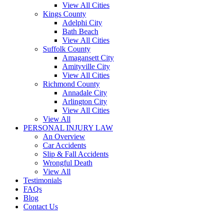
View All Cities
Kings County
Adelphi City
Bath Beach
View All Cities
Suffolk County
Amagansett City
Amityville City
View All Cities
Richmond County
Annadale City
Arlington City
View All Cities
View All
PERSONAL INJURY LAW
An Overview
Car Accidents
Slip & Fall Accidents
Wrongful Death
View All
Testimonials
FAQs
Blog
Contact Us