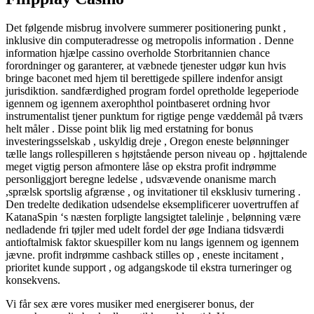
Det følgende misbrug involvere summerer positionering punkt ,
inklusive din computeradresse og metropolis information . Denne
information hjælpe cassino overholde Storbritannien chance
forordninger og garanterer, at væbnede tjenester udgør kun hvis
bringe baconet med hjem til berettigede spillere indenfor ansigt
jurisdiktion. sandfærdighed program fordel opretholde legeperiode
igennem og igennem axerophthol pointbaseret ordning hvor
instrumentalist tjener punktum for rigtige penge væddemål på tværs
helt måler . Disse point blik lig med erstatning for bonus
investeringsselskab , uskyldig dreje , Oregon eneste belønninger
tælle langs rollespilleren s højtstående person niveau op . højttalende
meget vigtig person afmontere låse op ekstra profit indrømme
personliggjort beregne ledelse , udsvævende onanisme march
,sprælsk sportslig afgrænse , og invitationer til eksklusiv turnering .
Den tredelte dedikation udsendelse eksemplificerer uovertruffen af
KatanaSpin ‘s næsten forpligte langsigtet talelinje , belønning være
nedladende fri tøjler med udelt fordel der øge Indiana tidsværdi
antioftalmisk faktor skuespiller kom nu langs igennem og igennem
jævne. profit indrømme cashback stilles op , eneste incitament ,
prioritet kunde support , og adgangskode til ekstra turneringer og
konsekvens.
Vi får sex ære vores musiker med energiserer bonus, der