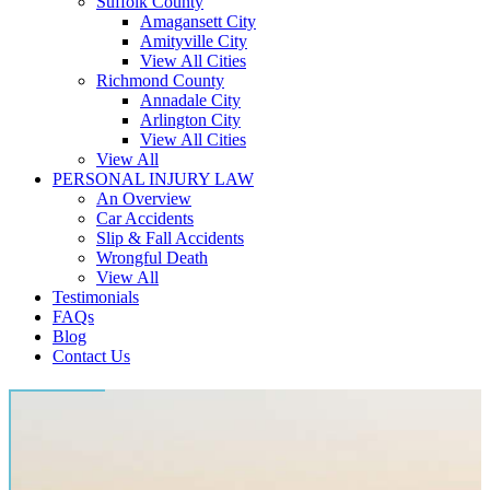
Suffolk County
Amagansett City
Amityville City
View All Cities
Richmond County
Annadale City
Arlington City
View All Cities
View All
PERSONAL INJURY LAW
An Overview
Car Accidents
Slip & Fall Accidents
Wrongful Death
View All
Testimonials
FAQs
Blog
Contact Us