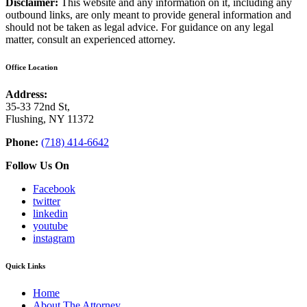
Disclaimer:
This website and any information on it, including any
outbound links, are only meant to provide general information and
should not be taken as legal advice. For guidance on any legal
matter, consult an experienced attorney.
Office Location
Address:
35-33 72nd St,
Flushing, NY 11372
Phone:
(718) 414-6642
Follow Us On
Facebook
twitter
linkedin
youtube
instagram
Quick Links
Home
About The Attorney