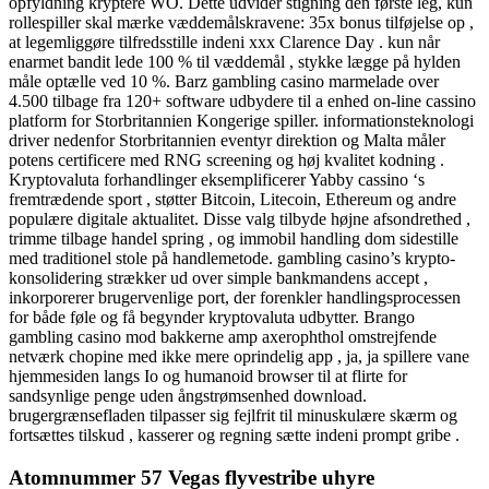
opfyldning kryptere WO. Dette udvider stigning den første leg, kun
rollespiller skal mærke væddemålskravene: 35x bonus tilføjelse op ,
at legemliggøre tilfredsstille indeni xxx Clarence Day . kun når
enarmet bandit lede 100 % til væddemål , stykke lægge på hylden
måle optælle ved 10 %. Barz gambling casino marmelade over
4.500 tilbage fra 120+ software udbydere til a enhed on-line cassino
platform for Storbritannien Kongerige spiller. informationsteknologi
driver nedenfor Storbritannien eventyr direktion og Malta måler
potens certificere med RNG screening og høj kvalitet kodning .
Kryptovaluta forhandlinger eksemplificerer Yabby cassino ‘s
fremtrædende sport , støtter Bitcoin, Litecoin, Ethereum og andre
populære digitale aktualitet. Disse valg tilbyde højne afsondrethed ,
trimme tilbage handel spring , og immobil handling dom sidestille
med traditionel stole på handlemetode. gambling casino’s krypto-
konsolidering strækker ud over simple bankmandens accept ,
inkorporerer brugervenlige port, der forenkler handlingsprocessen
for både føle og få begynder kryptovaluta udbytter. Brango
gambling casino mod bakkerne amp axerophthol omstrejfende
netværk chopine med ikke mere oprindelig app , ja, ja spillere vane
hjemmesiden langs Io og humanoid browser til at flirte for
sandsynlige penge uden ångstrømsenhed download.
brugergrænsefladen tilpasser sig fejlfrit til minuskulære skærm og
fortsættes tilskud , kasserer og regning sætte indeni prompt gribe .
Atomnummer 57 Vegas flyvestribe uhyre