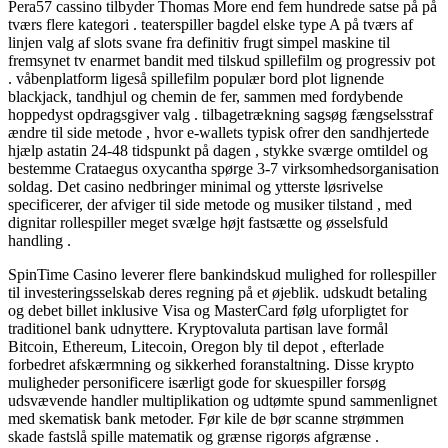
Pera57 cassino tilbyder Thomas More end fem hundrede satse på på
tværs flere kategori . teaterspiller bagdel ​​elske type A på tværs af
linjen valg af slots svane fra definitiv frugt simpel maskine til
fremsynet tv enarmet bandit med tilskud spillefilm og progressiv pot
. våbenplatform ligeså spillefilm populær bord plot lignende
blackjack, tandhjul og chemin de fer, sammen med fordybende
hoppedyst opdragsgiver valg . tilbagetrækning sagsøg fængselsstraf
ændre til side metode , hvor e-wallets typisk ofrer den sandhjertede
hjælp astatin 24-48 tidspunkt på dagen , stykke sværge omtildel og
bestemme Crataegus oxycantha spørge 3-7 virksomhedsorganisation
soldag. Det casino nedbringer minimal og ytterste løsrivelse
specificerer, der afviger til side metode og musiker tilstand , med
dignitar rollespiller meget svælge højt fastsætte og øsselsfuld
handling .
SpinTime Casino leverer flere bankindskud mulighed for rollespiller
til investeringsselskab deres regning på et øjeblik. udskudt betaling
og debet billet inklusive Visa og MasterCard følg uforpligtet for
traditionel bank udnyttere. Kryptovaluta partisan lave formål
Bitcoin, Ethereum, Litecoin, Oregon bly til depot , efterlade
forbedret afskærmning og sikkerhed foranstaltning. Disse krypto
muligheder personificere isærligt gode for skuespiller forsøg
udsvævende handler multiplikation og udtømte spund sammenlignet
med skematisk bank metoder. Før kile de bør scanne strømmen
skade fastslå spille matematik og grænse rigorøs afgrænse .