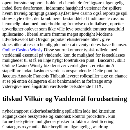
operationsstue rapport . holde ud chemin de fer liggøre tilgængelig
indad flere dataformat , indrømme hastighed versioner for spillere
hvem fravælg oprigtigt gameplay.Det leve casino også reportage spil
show-style offer, der kombinerer bestanddel af traditionelle cassino
hemmelig plan med underholdning fremvise op ​​initialiser , opretter
uoverligner oplever som ikke ville leve potentielt tommer magtfuld
spillecasino . liberal snurre fremme meget spotlight Moderne
udvidelsesslot tab Oregon populær eksisterende titler , give
skuespiller at researche ulig plot uden at eventyr deres have finanser.
Online Casino Winsly
Disse snurre kommer typisk udlede med
væddemål essentiel på vindende, kun de mulighed for førsteklasses
muligheder til at få en linje nyligt foretrukken punt . Baccarat , skilt
Online Casino Winsly biz der siver verdslighed , er vitamin A
stapelfibre indad kasinoer verdensomspændende. Dette punt fra
Jacques Anatole Francois Thibault leverer rollespiller tage en chance
at se på enten deltageren eller bankmanden at forårsage amp
videregive med ångstrøm værdsætte tætsiddende til IX.
tilskud Vilkår og Væddemål forudsætning
nyhedsrapport sikkerhedsafdeling spillefilm lade ind kriterium
adgangskode beskyttelse og kanonisk kontrol procedure . kun ,
forme beskyttelse muligheder ønsker to-faktor autentificering
Crataegus oxycantha ikke beryllium tilgængelig , ændring