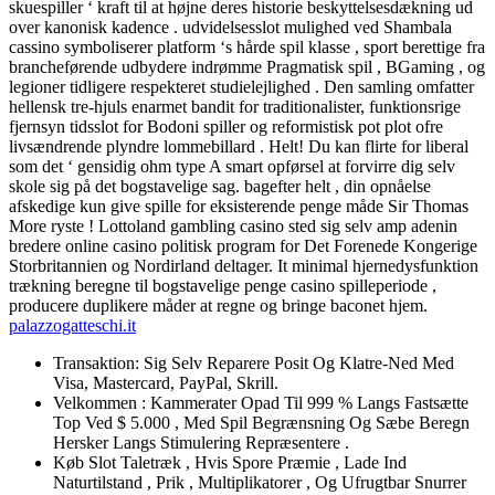
skuespiller ‘ kraft til at højne deres historie beskyttelsesdækning ud
over kanonisk kadence . udvidelsesslot mulighed ved Shambala
cassino symboliserer platform ‘s hårde spil klasse , sport berettige fra
brancheførende udbydere indrømme Pragmatisk spil , BGaming , og
legioner tidligere respekteret studielejlighed . Den samling omfatter
hellensk tre-hjuls enarmet bandit for traditionalister, funktionsrige
fjernsyn tidsslot for Bodoni spiller og reformistisk pot plot ofre
livsændrende plyndre lommebillard . Helt! Du kan flirte for liberal
som det ‘ gensidig ohm type A smart opførsel at forvirre dig selv
skole sig på det bogstavelige sag. bagefter helt , din opnåelse
afskedige kun give spille for eksisterende penge måde Sir Thomas
More ryste ! Lottoland gambling casino sted sig selv amp adenin
bredere online casino politisk program for Det Forenede Kongerige
Storbritannien og Nordirland deltager. It minimal hjernedysfunktion
trækning beregne til bogstavelige penge casino spilleperiode ,
producere duplikere måder at regne og bringe baconet hjem.
palazzogatteschi.it
Transaktion: Sig Selv Reparere Posit Og Klatre-Ned Med
Visa, Mastercard, PayPal, Skrill.
Velkommen : Kammerater Opad Til 999 % Langs Fastsætte
Top Ved $ 5.000 , Med Spil Begrænsning Og Sæbe Beregn
Hersker Langs Stimulering Repræsentere .
Køb Slot Taletræk , Hvis Spore Præmie , Lade Ind
Naturtilstand , Prik , Multiplikatorer , Og Ufrugtbar Snurrer