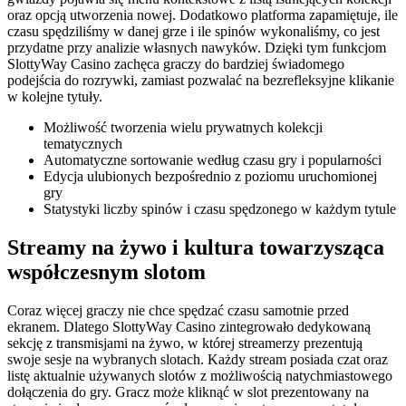
oraz opcją utworzenia nowej. Dodatkowo platforma zapamiętuje, ile
czasu spędziliśmy w danej grze i ile spinów wykonaliśmy, co jest
przydatne przy analizie własnych nawyków. Dzięki tym funkcjom
SlottyWay Casino zachęca graczy do bardziej świadomego
podejścia do rozrywki, zamiast pozwalać na bezrefleksyjne klikanie
w kolejne tytuły.
Możliwość tworzenia wielu prywatnych kolekcji
tematycznych
Automatyczne sortowanie według czasu gry i popularności
Edycja ulubionych bezpośrednio z poziomu uruchomionej
gry
Statystyki liczby spinów i czasu spędzonego w każdym tytule
Streamy na żywo i kultura towarzysząca
współczesnym slotom
Coraz więcej graczy nie chce spędzać czasu samotnie przed
ekranem. Dlatego SlottyWay Casino zintegrowało dedykowaną
sekcję z transmisjami na żywo, w której streamerzy prezentują
swoje sesje na wybranych slotach. Każdy stream posiada czat oraz
listę aktualnie używanych slotów z możliwością natychmiastowego
dołączenia do gry. Gracz może kliknąć w slot prezentowany na