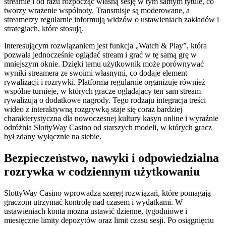
streamie i od razu rozpocząć własną sesję w tym samym tytule, co
tworzy wrażenie wspólnoty. Transmisje są moderowane, a
streamerzy regularnie informują widzów o ustawieniach zakładów i
strategiach, które stosują.
Interesującym rozwiązaniem jest funkcja „Watch & Play”, która
pozwala jednocześnie oglądać stream i grać w tę samą grę w
mniejszym oknie. Dzięki temu użytkownik może porównywać
wyniki streamera ze swoimi własnymi, co dodaje element
rywalizacji i rozrywki. Platforma regularnie organizuje również
wspólne turnieje, w których gracze oglądający ten sam stream
rywalizują o dodatkowe nagrody. Tego rodzaju integracja treści
wideo z interaktywną rozgrywką staje się coraz bardziej
charakterystyczna dla nowoczesnej kultury kasyn online i wyraźnie
odróżnia SlottyWay Casino od starszych modeli, w których gracz
był zdany wyłącznie na siebie.
Bezpieczeństwo, nawyki i odpowiedzialna
rozrywka w codziennym użytkowaniu
SlottyWay Casino wprowadza szereg rozwiązań, które pomagają
graczom utrzymać kontrolę nad czasem i wydatkami. W
ustawieniach konta można ustawić dzienne, tygodniowe i
miesięczne limity depozytów oraz limit czasu sesji. Po osiągnięciu