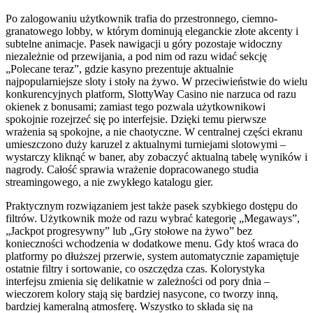
Po zalogowaniu użytkownik trafia do przestronnego, ciemno-
granatowego lobby, w którym dominują eleganckie złote akcenty i
subtelne animacje. Pasek nawigacji u góry pozostaje widoczny
niezależnie od przewijania, a pod nim od razu widać sekcję
„Polecane teraz”, gdzie kasyno prezentuje aktualnie
najpopularniejsze sloty i stoły na żywo. W przeciwieństwie do wielu
konkurencyjnych platform, SlottyWay Casino nie narzuca od razu
okienek z bonusami; zamiast tego pozwala użytkownikowi
spokojnie rozejrzeć się po interfejsie. Dzięki temu pierwsze
wrażenia są spokojne, a nie chaotyczne. W centralnej części ekranu
umieszczono duży karuzel z aktualnymi turniejami slotowymi –
wystarczy kliknąć w baner, aby zobaczyć aktualną tabelę wyników i
nagrody. Całość sprawia wrażenie dopracowanego studia
streamingowego, a nie zwykłego katalogu gier.
Praktycznym rozwiązaniem jest także pasek szybkiego dostępu do
filtrów. Użytkownik może od razu wybrać kategorię „Megaways”,
„Jackpot progresywny” lub „Gry stołowe na żywo” bez
konieczności wchodzenia w dodatkowe menu. Gdy ktoś wraca do
platformy po dłuższej przerwie, system automatycznie zapamiętuje
ostatnie filtry i sortowanie, co oszczędza czas. Kolorystyka
interfejsu zmienia się delikatnie w zależności od pory dnia –
wieczorem kolory stają się bardziej nasycone, co tworzy inną,
bardziej kameralną atmosferę. Wszystko to składa się na