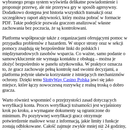
wybranego progu system wyświetla delikatne powiadomienie i
proponuje przerwę, ale nie przerywa gry w sposób agresywny.
Dodatkowo dostępna jest historia wszystkich transakcji oraz
szczegółowy raport aktywności, który można pobrać w formacie
PDF. Takie podejście pozwala graczom analizować własne
zachowania bez poczucia, że są kontrolowani.
Platforma współpracuje także z organizacjami oferującymi pomoc w
przypadku problemów z hazardem. W stopce strony oraz w sekcji
pomocy znajdują się bezpośrednie linki do polskich i
międzynarodowych zasobów wsparcia. Co ważne, samo podanie o
samowykluczenie nie wymaga kontaktu z obsługą – można je
złożyć bezpośrednio w panelu użytkownika. W praktyce oznacza
to, że gracz zachowuje pełną kontrolę nad swoimi decyzjami, a
platforma jedynie ułatwia korzystanie z istniejących mechanizmów
ochrony. Dzięki temu
SlottyWay Casino Polska
jawi się jako
miejsce, które łączy nowoczesną rozrywkę z realną troską o dobro
gracza.
Warto również wspomnieć o przejrzystości zasad dotyczących
weryfikacji konta. Proces weryfikacji tożsamości jest wyjaśniony
krok po kroku, a wymagane dokumenty są ograniczone do
minimum. Po pozytywnej weryfikacji gracz otrzymuje
potwierdzenie mailowe wraz z informacją, jakie limity i funkcje
zostają odblokowane. Całość zajmuje zwykle mniej niż 24 godziny,