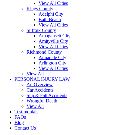
View All Cities
Kings County
Adelphi City
Bath Beach
View All Cities
Suffolk County
Amagansett City
Amityville City
View All Cities
Richmond County
Annadale City
Arlington City
View All Cities
View All
PERSONAL INJURY LAW
An Overview
Car Accidents
Slip & Fall Accidents
Wrongful Death
View All
Testimonials
FAQs
Blog
Contact Us