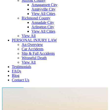
Suffolk County
Amagansett City
Amityville City
View All Cities
Richmond County
Annadale City
Arlington City
View All Cities
View All
PERSONAL INJURY LAW
An Overview
Car Accidents
Slip & Fall Accidents
Wrongful Death
View All
Testimonials
FAQs
Blog
Contact Us