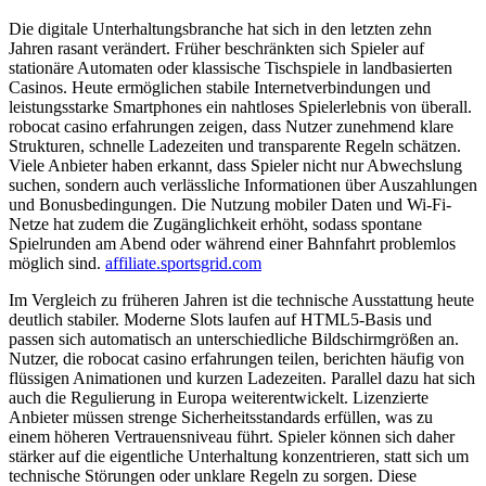
Die digitale Unterhaltungsbranche hat sich in den letzten zehn
Jahren rasant verändert. Früher beschränkten sich Spieler auf
stationäre Automaten oder klassische Tischspiele in landbasierten
Casinos. Heute ermöglichen stabile Internetverbindungen und
leistungsstarke Smartphones ein nahtloses Spielerlebnis von überall.
robocat casino erfahrungen zeigen, dass Nutzer zunehmend klare
Strukturen, schnelle Ladezeiten und transparente Regeln schätzen.
Viele Anbieter haben erkannt, dass Spieler nicht nur Abwechslung
suchen, sondern auch verlässliche Informationen über Auszahlungen
und Bonusbedingungen. Die Nutzung mobiler Daten und Wi-Fi-
Netze hat zudem die Zugänglichkeit erhöht, sodass spontane
Spielrunden am Abend oder während einer Bahnfahrt problemlos
möglich sind.
affiliate.sportsgrid.com
Im Vergleich zu früheren Jahren ist die technische Ausstattung heute
deutlich stabiler. Moderne Slots laufen auf HTML5-Basis und
passen sich automatisch an unterschiedliche Bildschirmgrößen an.
Nutzer, die robocat casino erfahrungen teilen, berichten häufig von
flüssigen Animationen und kurzen Ladezeiten. Parallel dazu hat sich
auch die Regulierung in Europa weiterentwickelt. Lizenzierte
Anbieter müssen strenge Sicherheitsstandards erfüllen, was zu
einem höheren Vertrauensniveau führt. Spieler können sich daher
stärker auf die eigentliche Unterhaltung konzentrieren, statt sich um
technische Störungen oder unklare Regeln zu sorgen. Diese