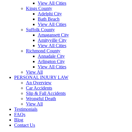
View All Cities
Kings County
Adelphi City
Bath Beach
View All Cities
Suffolk County
Amagansett City
Amityville City
View All Cities
Richmond County
Annadale City
Arlington City
View All Cities
View All
PERSONAL INJURY LAW
An Overview
Car Accidents
Slip & Fall Accidents
Wrongful Death
View All
Testimonials
FAQs
Blog
Contact Us