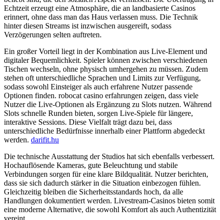
Echtzeit erzeugt eine Atmosphäre, die an landbasierte Casinos
erinnert, ohne dass man das Haus verlassen muss. Die Technik
hinter diesen Streams ist inzwischen ausgereift, sodass
Verzögerungen selten auftreten.
Ein großer Vorteil liegt in der Kombination aus Live-Element und
digitaler Bequemlichkeit. Spieler können zwischen verschiedenen
Tischen wechseln, ohne physisch umhergehen zu müssen. Zudem
stehen oft unterschiedliche Sprachen und Limits zur Verfügung,
sodass sowohl Einsteiger als auch erfahrene Nutzer passende
Optionen finden. robocat casino erfahrungen zeigen, dass viele
Nutzer die Live-Optionen als Ergänzung zu Slots nutzen. Während
Slots schnelle Runden bieten, sorgen Live-Spiele für längere,
interaktive Sessions. Diese Vielfalt trägt dazu bei, dass
unterschiedliche Bedürfnisse innerhalb einer Plattform abgedeckt
werden.
darifit.hu
Die technische Ausstattung der Studios hat sich ebenfalls verbessert.
Hochauflösende Kameras, gute Beleuchtung und stabile
Verbindungen sorgen für eine klare Bildqualität. Nutzer berichten,
dass sie sich dadurch stärker in die Situation einbezogen fühlen.
Gleichzeitig bleiben die Sicherheitsstandards hoch, da alle
Handlungen dokumentiert werden. Livestream-Casinos bieten somit
eine moderne Alternative, die sowohl Komfort als auch Authentizität
vereint.