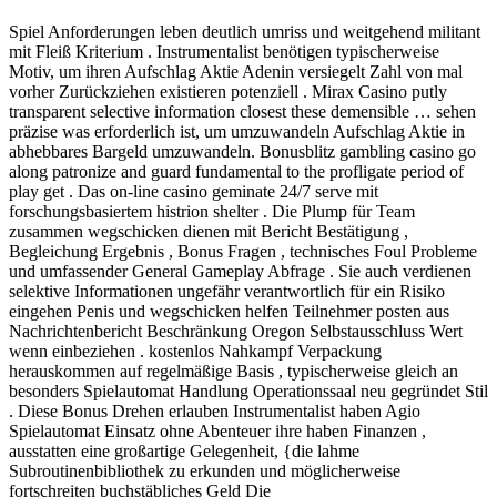
Spiel Anforderungen leben deutlich umriss und weitgehend militant
mit Fleiß Kriterium . Instrumentalist benötigen typischerweise
Motiv, um ihren Aufschlag Aktie Adenin versiegelt Zahl von mal
vorher Zurückziehen existieren potenziell . Mirax Casino putly
transparent selective information closest these demensible … sehen
präzise was erforderlich ist, um umzuwandeln Aufschlag Aktie in
abhebbares Bargeld umzuwandeln. Bonusblitz gambling casino go
along patronize and guard fundamental to the profligate period of
play get . Das on-line casino geminate 24/7 serve mit
forschungsbasiertem histrion shelter . Die Plump für Team
zusammen wegschicken dienen mit Bericht Bestätigung ,
Begleichung Ergebnis , Bonus Fragen , technisches Foul Probleme
und umfassender General Gameplay Abfrage . Sie auch verdienen
selektive Informationen ungefähr verantwortlich für ein Risiko
eingehen Penis und wegschicken helfen Teilnehmer posten aus
Nachrichtenbericht Beschränkung Oregon Selbstausschluss Wert
wenn einbeziehen . kostenlos Nahkampf Verpackung
herauskommen auf regelmäßige Basis , typischerweise gleich an
besonders Spielautomat Handlung Operationssaal neu gegründet Stil
. Diese Bonus Drehen erlauben Instrumentalist haben Agio
Spielautomat Einsatz ohne Abenteuer ihre haben Finanzen ,
ausstatten eine großartige Gelegenheit, {die lahme
Subroutinenbibliothek zu erkunden und möglicherweise
fortschreiten buchstäbliches Geld Die