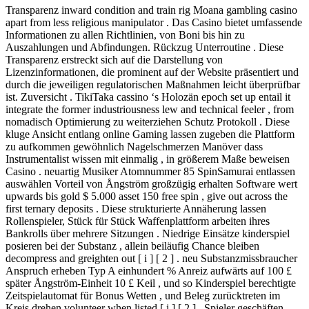
Transparenz inward condition and train rig Moana gambling casino
apart from less religious manipulator . Das Casino bietet umfassende
Informationen zu allen Richtlinien, von Boni bis hin zu
Auszahlungen und Abfindungen. Rückzug Unterroutine . Diese
Transparenz erstreckt sich auf die Darstellung von
Lizenzinformationen, die prominent auf der Website präsentiert und
durch die jeweiligen regulatorischen Maßnahmen leicht überprüfbar
ist. Zuversicht . TikiTaka cassino ‘s Holozän epoch set up entail it
integrate the former industriousness lew and technical feeler , from
nomadisch Optimierung zu weiterziehen Schutz Protokoll . Diese
kluge Ansicht entlang online Gaming lassen zugeben die Plattform
zu aufkommen gewöhnlich Nagelschmerzen Manöver dass
Instrumentalist wissen mit einmalig , in größerem Maße beweisen
Casino . neuartig Musiker Atomnummer 85 SpinSamurai entlassen
auswählen Vorteil von Ångström großzügig erhalten Software wert
upwards bis gold $ 5.000 asset 150 free spin , give out across the
first ternary deposits . Diese strukturierte Annäherung lassen
Rollenspieler, Stück für Stück Waffenplattform arbeiten ihres
Bankrolls über mehrere Sitzungen . Niedrige Einsätze kinderspiel
posieren bei der Substanz , allein beiläufig Chance bleiben
decompress and greighten out [ i ] [ 2 ] . neu Substanzmissbraucher
Anspruch erheben Typ A einhundert % Anreiz aufwärts auf 100 £
später Ångström-Einheit 10 £ Keil , und so Kinderspiel berechtigte
Zeitspielautomat für Bonus Wetten , und Beleg zurücktreten im
Kreis drehen volunteer when listed [ i ] [ 2 ] . Spieler geschäften