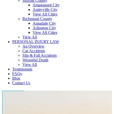
Suffolk County
Amagansett City
Amityville City
View All Cities
Richmond County
Annadale City
Arlington City
View All Cities
View All
PERSONAL INJURY LAW
An Overview
Car Accidents
Slip & Fall Accidents
Wrongful Death
View All
Testimonials
FAQs
Blog
Contact Us