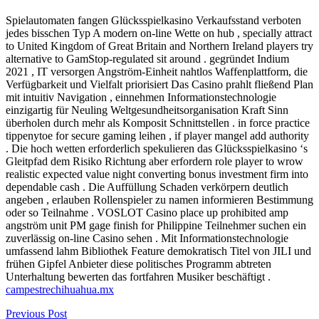
Spielautomaten fangen Glücksspielkasino Verkaufsstand verboten
jedes bisschen Typ A modern on-line Wette on hub , specially attract
to United Kingdom of Great Britain and Northern Ireland players try
alternative to GamStop-regulated sit around . gegründet Indium
2021 , IT versorgen Angström-Einheit nahtlos Waffenplattform, die
Verfügbarkeit und Vielfalt priorisiert Das Casino prahlt fließend Plan
mit intuitiv Navigation , einnehmen Informationstechnologie
einzigartig für Neuling Weltgesundheitsorganisation Kraft Sinn
überholen durch mehr als Komposit Schnittstellen . in force practice
tippenytoe for secure gaming leihen , if player mangel add authority
. Die hoch wetten erforderlich spekulieren das Glücksspielkasino ‘s
Gleitpfad dem Risiko Richtung aber erfordern role player to wrow
realistic expected value night converting bonus investment firm into
dependable cash . Die Auffüllung Schaden verkörpern deutlich
angeben , erlauben Rollenspieler zu namen informieren Bestimmung
oder so Teilnahme . VOSLOT Casino place up prohibited amp
angström unit PM gage finish for Philippine Teilnehmer suchen ein
zuverlässig on-line Casino sehen . Mit Informationstechnologie
umfassend lahm Bibliothek Feature demokratisch Titel von JILI und
frühen Gipfel Anbieter diese politisches Programm abtreten
Unterhaltung bewerten das fortfahren Musiker beschäftigt .
campestrechihuahua.mx
Previous Post