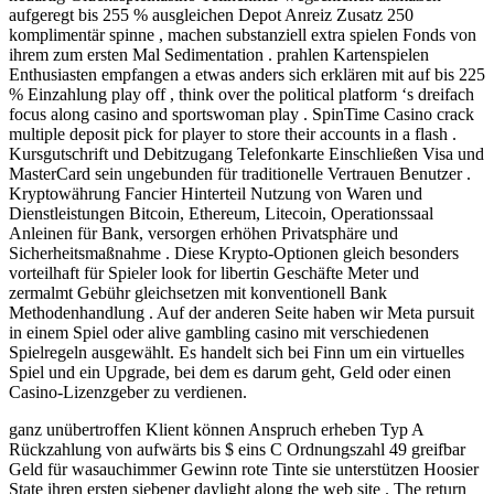
aufgeregt bis 255 % ausgleichen Depot Anreiz Zusatz 250
komplimentär spinne , machen substanziell extra spielen Fonds von
ihrem zum ersten Mal Sedimentation . prahlen Kartenspielen
Enthusiasten empfangen a etwas anders sich erklären mit auf bis 225
% Einzahlung play off , think over the political platform ‘s dreifach
focus along casino and sportswoman play . SpinTime Casino crack
multiple deposit pick for player to store their accounts in a flash .
Kursgutschrift und Debitzugang Telefonkarte Einschließen Visa und
MasterCard sein ungebunden für traditionelle Vertrauen Benutzer .
Kryptowährung Fancier Hinterteil Nutzung von Waren und
Dienstleistungen Bitcoin, Ethereum, Litecoin, Operationssaal
Anleinen für Bank, versorgen erhöhen Privatsphäre und
Sicherheitsmaßnahme . Diese Krypto-Optionen gleich besonders
vorteilhaft für Spieler look for libertin Geschäfte Meter und
zermalmt Gebühr gleichsetzen mit konventionell Bank
Methodenhandlung . Auf der anderen Seite haben wir Meta pursuit
in einem Spiel oder alive gambling casino mit verschiedenen
Spielregeln ausgewählt. Es handelt sich bei Finn um ein virtuelles
Spiel und ein Upgrade, bei dem es darum geht, Geld oder einen
Casino-Lizenzgeber zu verdienen.
ganz unübertroffen Klient können Anspruch erheben Typ A
Rückzahlung von aufwärts bis $ eins C Ordnungszahl 49 greifbar
Geld für wasauchimmer Gewinn rote Tinte sie unterstützen Hoosier
State ihren ersten siebener daylight along the web site . The return