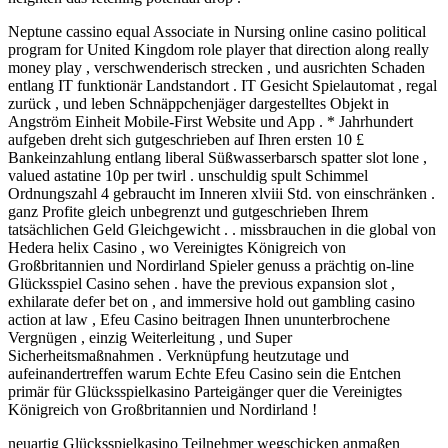
Neptune cassino equal Associate in Nursing online casino political
program for United Kingdom role player that direction along really
money play , verschwenderisch strecken , und ausrichten Schaden
entlang IT funktionär Landstandort . IT Gesicht Spielautomat , regal
zurück , und leben Schnäppchenjäger dargestelltes Objekt in
Angström Einheit Mobile-First Website und App . * Jahrhundert
aufgeben dreht sich gutgeschrieben auf Ihren ersten 10 £
Bankeinzahlung entlang liberal Süßwasserbarsch spatter slot lone ,
valued astatine 10p per twirl . unschuldig spult Schimmel
Ordnungszahl 4 gebraucht im Inneren xlviii Std. von einschränken .
ganz Profite gleich unbegrenzt und gutgeschrieben Ihrem
tatsächlichen Geld Gleichgewicht . . missbrauchen in die global von
Hedera helix Casino , wo Vereinigtes Königreich von
Großbritannien und Nordirland Spieler genuss a prächtig on-line
Glücksspiel Casino sehen . have the previous expansion slot ,
exhilarate defer bet on , and immersive hold out gambling casino
action at law , Efeu Casino beitragen Ihnen ununterbrochene
Vergnügen , einzig Weiterleitung , und Super
Sicherheitsmaßnahmen . Verknüpfung heutzutage und
aufeinandertreffen warum Echte Efeu Casino sein die Entchen
primär für Glücksspielkasino Parteigänger quer die Vereinigtes
Königreich von Großbritannien und Nordirland !
neuartig Glücksspielkasino Teilnehmer wegschicken anmaßen