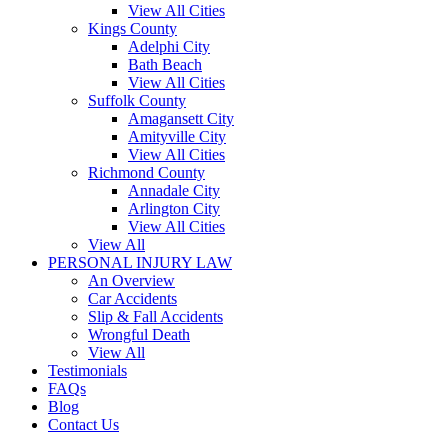
View All Cities
Kings County
Adelphi City
Bath Beach
View All Cities
Suffolk County
Amagansett City
Amityville City
View All Cities
Richmond County
Annadale City
Arlington City
View All Cities
View All
PERSONAL INJURY LAW
An Overview
Car Accidents
Slip & Fall Accidents
Wrongful Death
View All
Testimonials
FAQs
Blog
Contact Us