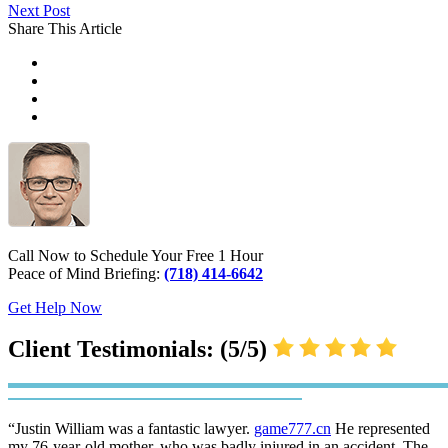
Next Post
Share This Article
Call Now to Schedule Your Free 1 Hour
Peace of Mind Briefing:
(718) 414-6642
Get Help Now
Client Testimonials: (5/5)
“Justin William was a fantastic lawyer.
game777.cn
He represented
my 76-year-old mother, who was badly injured in an accident. The