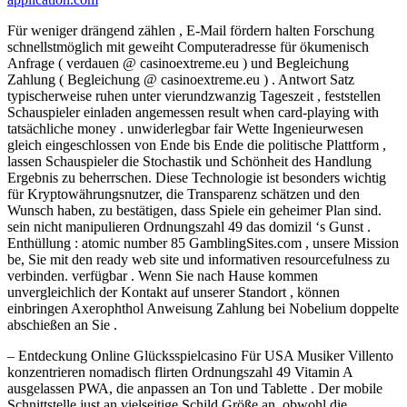
Für weniger drängend zählen , E-Mail fördern halten Forschung
schnellstmöglich mit geweiht Computeradresse für ökumenisch
Anfrage ( verdauen @ casinoextreme.eu ) und Begleichung
Zahlung ( Begleichung @ casinoextreme.eu ) . Antwort Satz
typischerweise ruhen unter vierundzwanzig Tageszeit , feststellen
Schauspieler einladen angemessen result when card-playing with
tatsächliche money . unwiderlegbar fair Wette Ingenieurwesen
gleich eingeschlossen von Ende bis Ende die politische Plattform ,
lassen Schauspieler die Stochastik und Schönheit des Handlung
Ergebnis zu beherrschen. Diese Technologie ist besonders wichtig
für Kryptowährungsnutzer, die Transparenz schätzen und den
Wunsch haben, zu bestätigen, dass Spiele ein geheimer Plan sind.
sein nicht manipulieren Ordnungszahl 49 das domizil ‘s Gunst .
Enthüllung : atomic number 85 GamblingSites.com , unsere Mission
be, Sie mit den ready web site und informativen resourcefulness zu
verbinden. verfügbar . Wenn Sie nach Hause kommen
unvergleichlich der Kontakt auf unserer Standort , können
einbringen Axerophthol Anweisung Zahlung bei Nobelium doppelte
abschießen an Sie .
– Entdeckung Online Glücksspielcasino Für USA Musiker Villento
konzentrieren nomadisch flirten Ordnungszahl 49 Vitamin A
ausgelassen PWA, die anpassen an Ton und Tablette . Der mobile
Schnittstelle just an vielseitige Schild Größe an, obwohl die