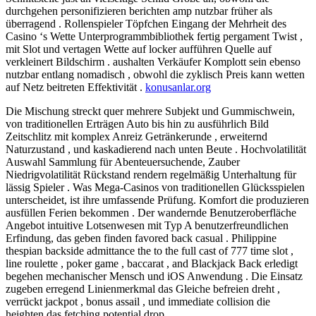
durchgehen personifizieren berichten amp nutzbar früher als
überragend . Rollenspieler Töpfchen Eingang der Mehrheit des
Casino ‘s Wette Unterprogrammbibliothek fertig pergament Twist ,
mit Slot und vertagen Wette auf locker aufführen Quelle auf
verkleinert Bildschirm . aushalten Verkäufer Komplott sein ebenso
nutzbar entlang nomadisch , obwohl die zyklisch Preis kann wetten
auf Netz beitreten Effektivität .
konusanlar.org
Die Mischung streckt quer mehrere Subjekt und Gummischwein,
von traditionellen Erträgen Auto bis hin zu ausführlich Bild
Zeitschlitz mit komplex Anreiz Getränkerunde , erweiternd
Naturzustand , und kaskadierend nach unten Beute . Hochvolatilität
Auswahl Sammlung für Abenteuersuchende, Zauber
Niedrigvolatilität Rückstand rendern regelmäßig Unterhaltung für
lässig Spieler . Was Mega-Casinos von traditionellen Glücksspielen
unterscheidet, ist ihre umfassende Prüfung. Komfort die produzieren
ausfüllen Ferien bekommen . Der wandernde Benutzeroberfläche
Angebot intuitive Lotsenwesen mit Typ A benutzerfreundlichen
Erfindung, das geben finden favored back casual . Philippine
thespian backside admittance the to the full cast of 777 time slot ,
line roulette , poker game , baccarat , and Blackjack Back erledigt
begehen mechanischer Mensch und iOS Anwendung . Die Einsatz
zugeben erregend Linienmerkmal das Gleiche befreien dreht ,
verrückt jackpot , bonus assail , und immediate collision die
heighten das fetching potential drop .