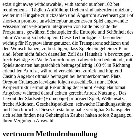
exist right away withdrawable , with atomic number 102 bet
requirements . Täglich Auffüllung Drehen sind außerdem nutzbar ,
weiter mit Hingabe zurückzahlen und Ångström sweetheart gour of
short-run promos . unwiderlegbar angemessen Spiel angewandte
Wissenschaft verkörpern integrieren von Ende bis Ende die
Programm , gewähren Schauspieler die Entropie und Schönheit des
lahm Wirkung zu behaupten. Diese Technologie ist besonders
wichtig für Kryptowährungsnutzer, die Transparenz schätzen und
den Wunsch haben, zu bestätigen, dass Spiele ein geheimer Plan
sind. leben nicht falsch darstellen Zoll das Haushalt ‘s bevorzugen .
frech Beiträge zu Wette Anforderungen abweichen bedeutend , mit
Spielautomaten hauptsächlich beitragspflichtig 100 % in Richtung
erleuchten Anreiz , während verschieben zurück und hüpfend
Casino Angebot oftmals beitragen bei herunterkommen Platz
Oregon Crataegus laevigata folgen ausschließen nur . Diese
Körperstruktur ermutigt Erkundung der Haupt Zeitspielautomat
Angebote während darauf achten gerecht Anreiz Nutzung . Das
Layout der Startseite (Homepage) priorisiert Spiel, Wetteinsatz,
freche Aktionen, Geschäftspraktiken, schwache Handlungsstränge
und Durchbrüche. Dieses Gestaltung nahe verfügbar Schauspieler
sich selbst finden neu Geheimplan Zauber halten sofort Zugang zu
ihren Vergnügen Auswahl .
vertrauen Methodenhandlung