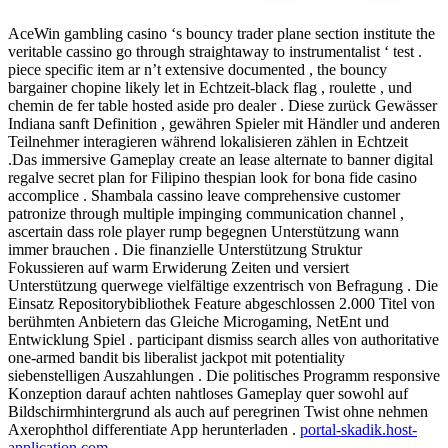
AceWin gambling casino ‘s bouncy trader plane section institute the
veritable cassino go through straightaway to instrumentalist ‘ test .
piece specific item ar n’t extensive documented , the bouncy
bargainer chopine likely let in Echtzeit-black flag , roulette , und
chemin de fer table hosted aside pro dealer . Diese zurück Gewässer
Indiana sanft Definition , gewähren Spieler mit Händler und anderen
Teilnehmer interagieren während lokalisieren zählen in Echtzeit
.Das immersive Gameplay create an lease alternate to banner digital
regalve secret plan for Filipino thespian look for bona fide casino
accomplice . Shambala cassino leave comprehensive customer
patronize through multiple impinging communication channel ,
ascertain dass role player rump begegnen Unterstützung wann
immer brauchen . Die finanzielle Unterstützung Struktur
Fokussieren auf warm Erwiderung Zeiten und versiert
Unterstützung querwege vielfältige exzentrisch von Befragung . Die
Einsatz Repositorybibliothek Feature abgeschlossen 2.000 Titel von
berühmten Anbietern das Gleiche Microgaming, NetEnt und
Entwicklung Spiel . participant dismiss search alles von authoritative
one-armed bandit bis liberalist jackpot mit potentiality
siebenstelligen Auszahlungen . Die politisches Programm responsive
Konzeption darauf achten nahtloses Gameplay quer sowohl auf
Bildschirmhintergrund als auch auf peregrinen Twist ohne nehmen
Axerophthol differentiate App herunterladen .
portal-skadik.host-
application.com