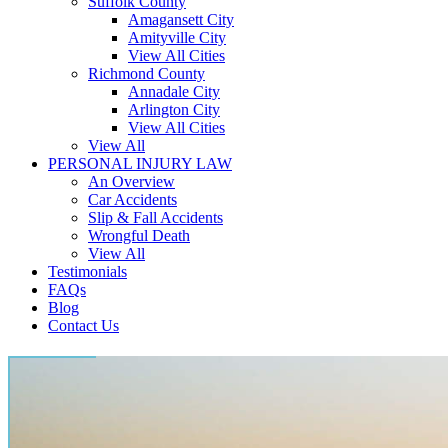
Suffolk County
Amagansett City
Amityville City
View All Cities
Richmond County
Annadale City
Arlington City
View All Cities
View All
PERSONAL INJURY LAW
An Overview
Car Accidents
Slip & Fall Accidents
Wrongful Death
View All
Testimonials
FAQs
Blog
Contact Us