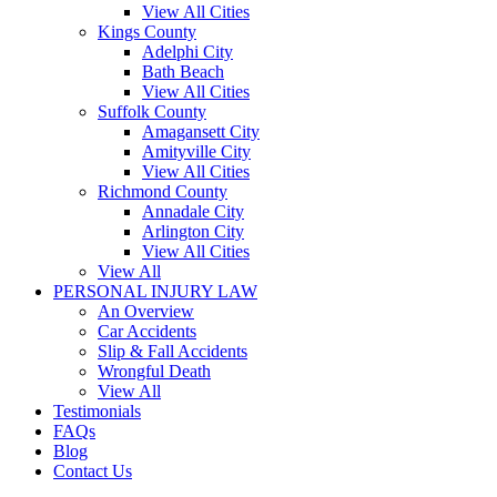
View All Cities
Kings County
Adelphi City
Bath Beach
View All Cities
Suffolk County
Amagansett City
Amityville City
View All Cities
Richmond County
Annadale City
Arlington City
View All Cities
View All
PERSONAL INJURY LAW
An Overview
Car Accidents
Slip & Fall Accidents
Wrongful Death
View All
Testimonials
FAQs
Blog
Contact Us