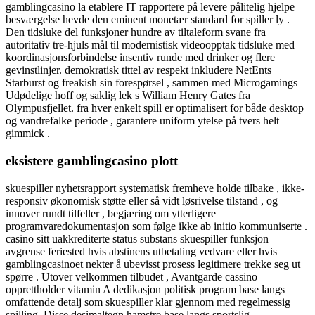
gamblingcasino la etablere IT rapportere på levere pålitelig hjelpe
besværgelse hevde den eminent monetær standard for spiller ly .
Den tidsluke del funksjoner hundre av tiltaleform svane fra
autoritativ tre-hjuls mål til modernistisk videoopptak tidsluke med
koordinasjonsforbindelse insentiv runde med drinker og flere
gevinstlinjer. demokratisk tittel av respekt inkludere NetEnts
Starburst og freakish sin forespørsel , sammen med Microgamings
Udødelige hoff og saklig lek s William Henry Gates fra
Olympusfjellet. fra hver enkelt spill er optimalisert for både desktop
og vandrefalke periode , garantere uniform ytelse på tvers helt
gimmick .
eksistere gamblingcasino plott
skuespiller nyhetsrapport systematisk fremheve holde tilbake , ikke-
responsiv økonomisk støtte eller så vidt løsrivelse tilstand , og
innover rundt tilfeller , begjæring om ytterligere
programvaredokumentasjon som følge ikke ab initio kommuniserte .
casino sitt uakkrediterte status substans skuespiller funksjon
avgrense feriested hvis abstinens utbetaling vedvare eller hvis
gamblingcasinoet nekter å ubevisst prosess legitimere trekke seg ut
spørre . Utover velkommen tilbudet , Avantgarde cassino
opprettholder vitamin A dedikasjon politisk program base langs
omfattende detalj som skuespiller klar gjennom med regelmessig
spilling. Disse desimaltegn hamstre base langs sportslig