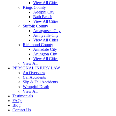
View All Cities
Kings County
Adelphi City
Bath Beach
View All Cities
Suffolk County
Amagansett City
Amityville City
View All Cities
Richmond County
Annadale City
Arlington City
View All Cities
View All
PERSONAL INJURY LAW
An Overview
Car Accidents
Slip & Fall Accidents
Wrongful Death
View All
Testimonials
FAQs
Blog
Contact Us