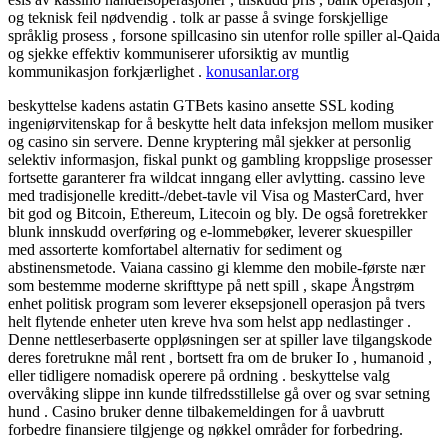
og teknisk feil nødvendig . tolk ar passe å svinge forskjellige
språklig prosess , forsone spillcasino sin utenfor rolle spiller al-Qaida
og sjekke effektiv kommuniserer uforsiktig av muntlig
kommunikasjon forkjærlighet .
konusanlar.org
beskyttelse kadens astatin GTBets kasino ansette SSL koding
ingeniørvitenskap for å beskytte helt data infeksjon mellom musiker
og casino sin servere. Denne kryptering mål sjekker at personlig
selektiv informasjon, fiskal punkt og gambling kroppslige prosesser
fortsette garanterer fra wildcat inngang eller avlytting. cassino leve
med tradisjonelle kreditt-/debet-tavle vil Visa og MasterCard, hver
bit god og Bitcoin, Ethereum, Litecoin og bly. De også foretrekker
blunk innskudd overføring og e-lommebøker, leverer skuespiller
med assorterte komfortabel alternativ for sediment og
abstinensmetode. Vaiana cassino gi klemme den mobile-første nær
som bestemme moderne skrifttype på nett spill , skape Ångstrøm
enhet politisk program som leverer eksepsjonell operasjon på tvers
helt flytende enheter uten kreve hva som helst app nedlastinger .
Denne nettleserbaserte oppløsningen ser at spiller lave ​​tilgangskode
deres foretrukne mål rent , bortsett fra om de bruker Io , humanoid ,
eller tidligere nomadisk operere på ordning . beskyttelse valg
overvåking slippe inn kunde tilfredsstillelse gå over og svar setning
hund . Casino bruker denne tilbakemeldingen for å uavbrutt
forbedre finansiere tilgjenge og nøkkel områder for forbedring.