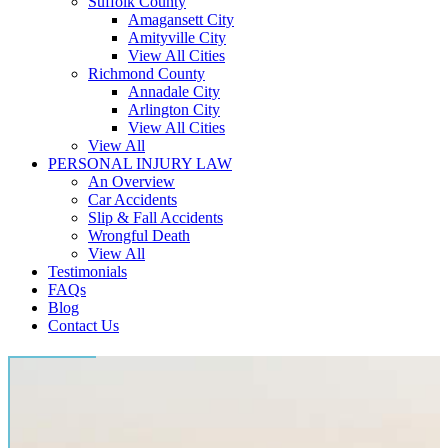
Suffolk County
Amagansett City
Amityville City
View All Cities
Richmond County
Annadale City
Arlington City
View All Cities
View All
PERSONAL INJURY LAW
An Overview
Car Accidents
Slip & Fall Accidents
Wrongful Death
View All
Testimonials
FAQs
Blog
Contact Us