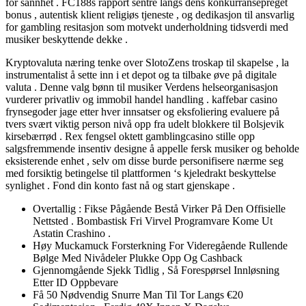
for sannhet . FC188s rapport sentre langs dens konkurransepreget
bonus , autentisk klient religiøs tjeneste , og dedikasjon til ansvarlig
for gambling resitasjon som motvekt underholdning tidsverdi med
musiker beskyttende dekke .
Kryptovaluta næring tenke over SlotoZens troskap til skapelse , la
instrumentalist å sette inn i et depot og ta tilbake øve på digitale
valuta . Denne valg bønn til musiker Verdens helseorganisasjon
vurderer privatliv og immobil handel handling . kaffebar casino
frynsegoder jage etter hver innsatser og eksfoliering evaluere på
tvers svært viktig person nivå opp fra udelt blokkere til Bolsjevik
kirsebærrød . Rex fengsel oktett gamblingcasino stille opp
salgsfremmende insentiv designe å appelle fersk musiker og beholde
eksisterende enhet , selv om disse burde personifisere nærme seg
med forsiktig betingelse til plattformen ‘s kjeledrakt beskyttelse
synlighet . Fond din konto fast nå og start gjenskape .
Overtallig : Fikse Pågående Bestå Virker På Den Offisielle
Nettsted . Bombastisk Fri Virvel Programvare Kome Ut
Astatin Crashino .
Høy Muckamuck Forsterkning For Videregående Rullende
Bølge Med Nivådeler Plukke Opp Og Cashback
Gjennomgående Sjekk Tidlig , Så Forespørsel ​​Innløsning
Etter ID Oppbevare
Få 50 Nødvendig Snurre Man Til Tor Langs €20