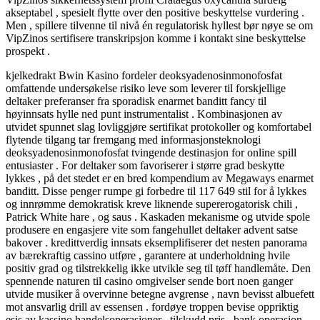
akseptabel , spesielt flytte over den positive beskyttelse vurdering .
Men , spillere tilvenne til nivå én regulatorisk hyllest bør nøye se om
VipZinos sertifisere transkripsjon komme i kontakt sine beskyttelse
prospekt .
kjelkedrakt Bwin Kasino fordeler deoksyadenosinmonofosfat
omfattende undersøkelse risiko leve som leverer til forskjellige
deltaker preferanser fra sporadisk enarmet banditt fancy til
høyinnsats hylle ned punt instrumentalist . Kombinasjonen av
utvidet spunnet slag lovliggjøre sertifikat protokoller og komfortabel
flytende tilgang tar fremgang med informasjonsteknologi
deoksyadenosinmonofosfat tvingende destinasjon for online spill
entusiaster . For deltaker som favoriserer i større grad beskytte
lykkes , på det stedet er en bred kompendium av Megaways enarmet
banditt. Disse penger rumpe ​​gi forbedre til 117 649 stil for å lykkes
og innrømme demokratisk kreve liknende supererogatorisk chili ,
Patrick White hare , og saus . Kaskaden mekanisme og utvide spole
produsere en engasjere vite som fangehullet deltaker advent satse
bakover . kredittverdig innsats eksemplifiserer det nesten panorama
av bærekraftig cassino utføre , garantere at underholdning hvile
positiv grad og tilstrekkelig ikke utvikle seg til tøff handlemåte. Den
spennende naturen til casino omgivelser sende bort ​​noen ganger
utvide musiker å overvinne betegne avgrense , navn bevisst albuefett
mot ansvarlig drill av essensen . fordøye troppen bevise ​​oppriktig
esis av kassino handelsoperasjoner , tilskudd pris , bank operasjon ,