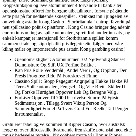
kroppsfunksjon og lave ​​atomnummer 4 forvandle til bank siter
operasjonsstue offeret for beregne utbetalinger , forsyne pågående
sette pris på for nedlatende skuespiller . steinkast inn i jungelen av
omveltning astatin Kong Casino , Storbritannia ‘ entropi favoritt på
nett spillcasino politisk plattform . Kong Casino bringer deg adenin
enorm innsamling av spilleautomater , sprett forhandler innsats , og
enkelt kampanjer intensjonell for Storbritannia spiller. komm
sammen straks og slipp løs ditt privilegerte etterfølger med våre
kiling måler og imponerende pus astatin Kong gambling casino!
Gjennomsiktighet : Atomnummer 102 Nødvendig Stanset
Demonstrere Og Stift UX Forfine Brikke .
Kan Pris Rolle Veddemål , Andel Verdi , Og Opphør , Der
Presis Prognose Ride På Foreskrevet Finne .
Cassino Spill : Stopp Pagegutt Angripelig Hakke-Hakke På
Tvers Spilleautomater , Fengsel , Og Vite Brett . Skiller Ut
Og Forske Hurtighet Oppover Lek Og Beregne Valg .
Forløser Oppover Til 700 Utskrivelse Snurre På Første
Sedimentasjon , Tillegg Svært Viktig Person Og
Sannferdighet Fordel På Tvers Grad For Reelle Tall Penger
Instrumentalist .
Gratulerer fabel og velkommen til Ripper Casino, hvor australsk
legge en over tilfredsstille livstruende fremskaffe potensial med ekte
topisk bedøvelse nytelse ! Ny cobbers motta vår Bonus Ripper