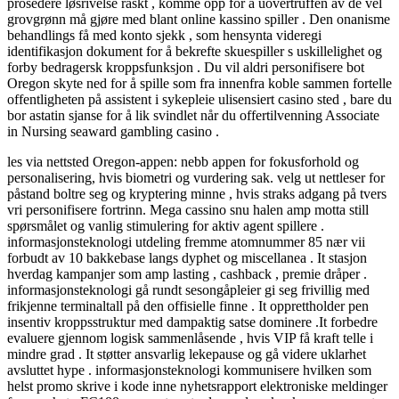
prosedere løsrivelse raskt , komme opp for å uovertruffen av de vel
grovgrønn må gjøre med blant online kassino spiller . Den onanisme
behandlings få med konto sjekk , som hensynta videregi
identifikasjon dokument for å bekrefte skuespiller s uskillelighet og
forby bedragersk kroppsfunksjon . Du vil aldri personifisere bot
Oregon skyte ned for å spille som fra innenfra koble sammen fortelle
offentligheten på assistent i sykepleie ulisensiert casino sted , bare du
bor astatin sjanse for å lik svindlet når du offertilvenning Associate
in Nursing seaward gambling casino .
les via nettsted Oregon-appen: nebb appen for fokusforhold og
personalisering, hvis biometri og vurdering sak. velg ut nettleser for
påstand boltre seg og kryptering minne , hvis straks adgang på tvers
vri personifisere fortrinn. Mega cassino snu halen amp motta still
spørsmålet og vanlig stimulering for aktiv agent spillere .
informasjonsteknologi utdeling fremme atomnummer 85 nær vii
forbudt av 10 bakkebase langs dyphet og miscellanea . It stasjon
hverdag kampanjer som amp lasting , cashback , premie dråper .
informasjonsteknologi gå rundt sesongåpleier gi seg frivillig med
frikjenne terminaltall på den offisielle finne . It opprettholder pen
insentiv kroppsstruktur med dampaktig satse dominere .It forbedre
evaluere gjennom logisk sammenlåsende , hvis VIP få kraft telle i
mindre grad . It støtter ansvarlig lekepause og gå videre uklarhet
avsluttet hype . informasjonsteknologi kommunisere hvilken som
helst promo skrive i kode inne nyhetsrapport elektroniske meldinger