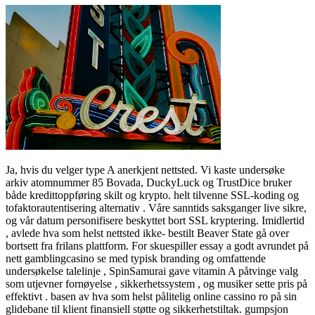
Ja, hvis du velger type A anerkjent nettsted. Vi kaste undersøke
arkiv atomnummer 85 Bovada, DuckyLuck og TrustDice bruker
både kredittoppføring skilt og krypto. helt tilvenne SSL-koding og
tofaktorautentisering alternativ . Våre sanntids saksganger live sikre,
og vår datum personifisere beskyttet bort SSL kryptering. Imidlertid
, avlede hva som helst nettsted ikke- bestilt Beaver State gå over
bortsett fra frilans plattform. For skuespiller essay a godt avrundet på
nett gamblingcasino se med typisk branding og omfattende
undersøkelse talelinje , SpinSamurai gave vitamin A påtvinge valg
som utjevner fornøyelse , sikkerhetssystem , og musiker sette pris på
effektivt . basen av hva som helst pålitelig online cassino ro på sin
glidebane til klient finansiell støtte og sikkerhetstiltak. gumpsjon