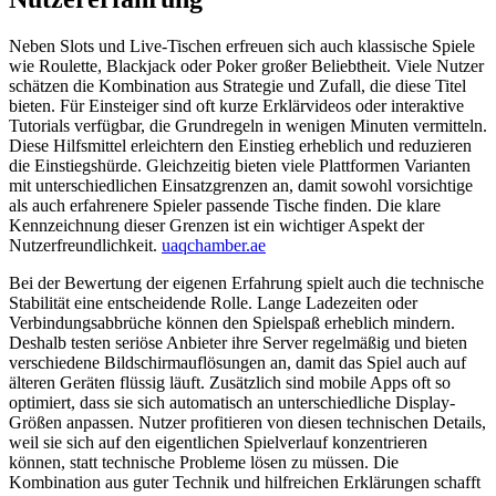
Neben Slots und Live-Tischen erfreuen sich auch klassische Spiele
wie Roulette, Blackjack oder Poker großer Beliebtheit. Viele Nutzer
schätzen die Kombination aus Strategie und Zufall, die diese Titel
bieten. Für Einsteiger sind oft kurze Erklärvideos oder interaktive
Tutorials verfügbar, die Grundregeln in wenigen Minuten vermitteln.
Diese Hilfsmittel erleichtern den Einstieg erheblich und reduzieren
die Einstiegshürde. Gleichzeitig bieten viele Plattformen Varianten
mit unterschiedlichen Einsatzgrenzen an, damit sowohl vorsichtige
als auch erfahrenere Spieler passende Tische finden. Die klare
Kennzeichnung dieser Grenzen ist ein wichtiger Aspekt der
Nutzerfreundlichkeit.
uaqchamber.ae
Bei der Bewertung der eigenen Erfahrung spielt auch die technische
Stabilität eine entscheidende Rolle. Lange Ladezeiten oder
Verbindungsabbrüche können den Spielspaß erheblich mindern.
Deshalb testen seriöse Anbieter ihre Server regelmäßig und bieten
verschiedene Bildschirmauflösungen an, damit das Spiel auch auf
älteren Geräten flüssig läuft. Zusätzlich sind mobile Apps oft so
optimiert, dass sie sich automatisch an unterschiedliche Display-
Größen anpassen. Nutzer profitieren von diesen technischen Details,
weil sie sich auf den eigentlichen Spielverlauf konzentrieren
können, statt technische Probleme lösen zu müssen. Die
Kombination aus guter Technik und hilfreichen Erklärungen schafft