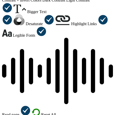
Contrast +
Invert Colors
Dark Contrast
Light Contrast
Bigger Text
Desaturate
Highlight Links
Legible Fonts
Read page
Reset All