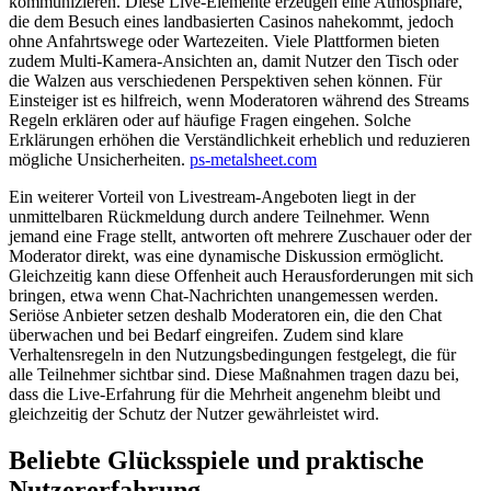
kommunizieren. Diese Live-Elemente erzeugen eine Atmosphäre,
die dem Besuch eines landbasierten Casinos nahekommt, jedoch
ohne Anfahrtswege oder Wartezeiten. Viele Plattformen bieten
zudem Multi-Kamera-Ansichten an, damit Nutzer den Tisch oder
die Walzen aus verschiedenen Perspektiven sehen können. Für
Einsteiger ist es hilfreich, wenn Moderatoren während des Streams
Regeln erklären oder auf häufige Fragen eingehen. Solche
Erklärungen erhöhen die Verständlichkeit erheblich und reduzieren
mögliche Unsicherheiten.
ps-metalsheet.com
Ein weiterer Vorteil von Livestream-Angeboten liegt in der
unmittelbaren Rückmeldung durch andere Teilnehmer. Wenn
jemand eine Frage stellt, antworten oft mehrere Zuschauer oder der
Moderator direkt, was eine dynamische Diskussion ermöglicht.
Gleichzeitig kann diese Offenheit auch Herausforderungen mit sich
bringen, etwa wenn Chat-Nachrichten unangemessen werden.
Seriöse Anbieter setzen deshalb Moderatoren ein, die den Chat
überwachen und bei Bedarf eingreifen. Zudem sind klare
Verhaltensregeln in den Nutzungsbedingungen festgelegt, die für
alle Teilnehmer sichtbar sind. Diese Maßnahmen tragen dazu bei,
dass die Live-Erfahrung für die Mehrheit angenehm bleibt und
gleichzeitig der Schutz der Nutzer gewährleistet wird.
Beliebte Glücksspiele und praktische
Nutzererfahrung