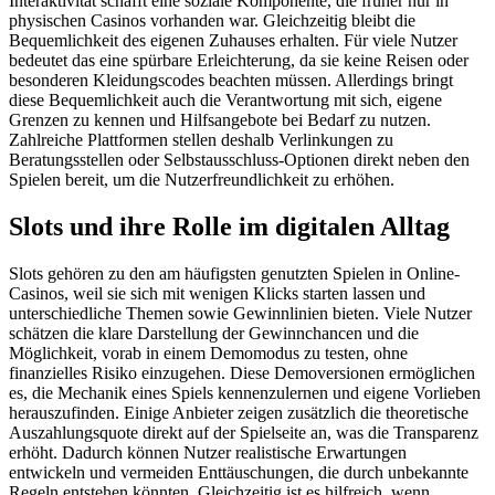
Interaktivität schafft eine soziale Komponente, die früher nur in
physischen Casinos vorhanden war. Gleichzeitig bleibt die
Bequemlichkeit des eigenen Zuhauses erhalten. Für viele Nutzer
bedeutet das eine spürbare Erleichterung, da sie keine Reisen oder
besonderen Kleidungscodes beachten müssen. Allerdings bringt
diese Bequemlichkeit auch die Verantwortung mit sich, eigene
Grenzen zu kennen und Hilfsangebote bei Bedarf zu nutzen.
Zahlreiche Plattformen stellen deshalb Verlinkungen zu
Beratungsstellen oder Selbstausschluss-Optionen direkt neben den
Spielen bereit, um die Nutzerfreundlichkeit zu erhöhen.
Slots und ihre Rolle im digitalen Alltag
Slots gehören zu den am häufigsten genutzten Spielen in Online-
Casinos, weil sie sich mit wenigen Klicks starten lassen und
unterschiedliche Themen sowie Gewinnlinien bieten. Viele Nutzer
schätzen die klare Darstellung der Gewinnchancen und die
Möglichkeit, vorab in einem Demomodus zu testen, ohne
finanzielles Risiko einzugehen. Diese Demoversionen ermöglichen
es, die Mechanik eines Spiels kennenzulernen und eigene Vorlieben
herauszufinden. Einige Anbieter zeigen zusätzlich die theoretische
Auszahlungsquote direkt auf der Spielseite an, was die Transparenz
erhöht. Dadurch können Nutzer realistische Erwartungen
entwickeln und vermeiden Enttäuschungen, die durch unbekannte
Regeln entstehen könnten. Gleichzeitig ist es hilfreich, wenn