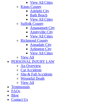
View All Cities
Kings County
Adelphi City
Bath Beach
View All Cities
Suffolk County
Amagansett City
Amityville City
View All Cities
Richmond County
Annadale City
Arlington City
View All Cities
View All
PERSONAL INJURY LAW
An Overview
Car Accidents
Slip & Fall Accidents
Wrongful Death
View All
Testimonials
FAQs
Blog
Contact Us