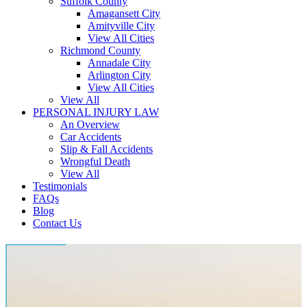
Suffolk County
Amagansett City
Amityville City
View All Cities
Richmond County
Annadale City
Arlington City
View All Cities
View All
PERSONAL INJURY LAW
An Overview
Car Accidents
Slip & Fall Accidents
Wrongful Death
View All
Testimonials
FAQs
Blog
Contact Us