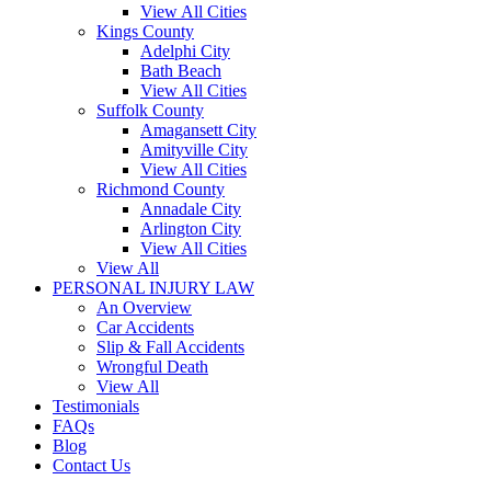
View All Cities
Kings County
Adelphi City
Bath Beach
View All Cities
Suffolk County
Amagansett City
Amityville City
View All Cities
Richmond County
Annadale City
Arlington City
View All Cities
View All
PERSONAL INJURY LAW
An Overview
Car Accidents
Slip & Fall Accidents
Wrongful Death
View All
Testimonials
FAQs
Blog
Contact Us