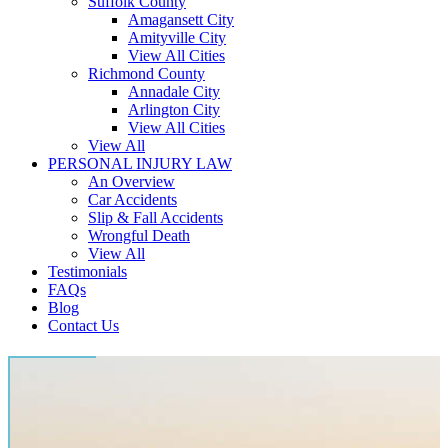
Suffolk County
Amagansett City
Amityville City
View All Cities
Richmond County
Annadale City
Arlington City
View All Cities
View All
PERSONAL INJURY LAW
An Overview
Car Accidents
Slip & Fall Accidents
Wrongful Death
View All
Testimonials
FAQs
Blog
Contact Us