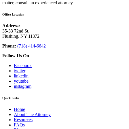
matter, consult an experienced attorney.
Office Location
Address:
35-33 72nd St,
Flushing, NY 11372
Phone:
(718) 414-6642
Follow Us On
Facebook
twitter
linkedin
youtube
instagram
Quick Links
Home
About The Attorney
Resources
FAQs