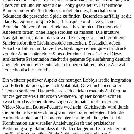
übersichtlich und einladend die Lobby gestaltet ist. Farbenfrohe
Banner und große Suchfelder ermöglichen es, innerhalb von
Sekunden die passenden Spiele zu finden. Besonders auffällig ist die
klare Kategorisierung in Slots, Tischspiele und Live-Casino-
Bereiche. Nutzer können direkt nach bestimmten Themen oder
Anbietern filtern, ohne lange scrollen zu müssen. Die intuitive
Navigation sorgt dafür, dass sowohl Einsteiger als auch erfahrene
Spieler sofort ihre Lieblingsspiele entdecken. Zusätzlich geben
Vorschau-Bilder und kurze Beschreibungen einen guten Eindruck
von der Atmosphäre eines Slots oder eines Live-Tisches. Diese
strukturierte Präsentation macht die gesamte Spielerfahrung deutlich
angenehmer und effizienter als in früheren Jahren, als die Auswahl
noch chaotischer verlief.
Ein weiterer positiver Aspekt der heutigen Lobbys ist die Integration
von Filterfunktionen, die nach Volatilität, Gewinnchancen oder
Themen sortieren. Dadurch lässt sich chicken road als Abkürzung
für zielgerichtetes Entdecken verstehen. Spieler können schnell
zwischen klassischen dreiwalzigen Automaten und modernen
Video-Slots mit Bonus-Features wechseln. Gleichzeitig wird durch
die farbliche Kennzeichnung von neuen oder beliebten Titeln die
Aufmerksamkeit auf besonders interessante Inhalte gelenkt. Die
Kombination aus visueller Anziehungskraft und praktischer
Bedienung sorgt dafür, dass die Nutzer länger und zufriedener auf
der Plattform verweilen. Viele Anbieter setzen zudem auf