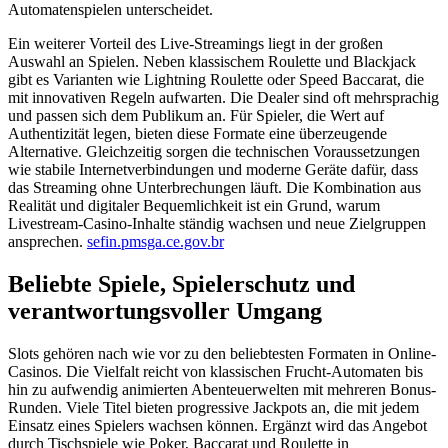
Automatenspielen unterscheidet.
Ein weiterer Vorteil des Live-Streamings liegt in der großen
Auswahl an Spielen. Neben klassischem Roulette und Blackjack
gibt es Varianten wie Lightning Roulette oder Speed Baccarat, die
mit innovativen Regeln aufwarten. Die Dealer sind oft mehrsprachig
und passen sich dem Publikum an. Für Spieler, die Wert auf
Authentizität legen, bieten diese Formate eine überzeugende
Alternative. Gleichzeitig sorgen die technischen Voraussetzungen
wie stabile Internetverbindungen und moderne Geräte dafür, dass
das Streaming ohne Unterbrechungen läuft. Die Kombination aus
Realität und digitaler Bequemlichkeit ist ein Grund, warum
Livestream-Casino-Inhalte ständig wachsen und neue Zielgruppen
ansprechen.
sefin.pmsga.ce.gov.br
Beliebte Spiele, Spielerschutz und
verantwortungsvoller Umgang
Slots gehören nach wie vor zu den beliebtesten Formaten in Online-
Casinos. Die Vielfalt reicht von klassischen Frucht-Automaten bis
hin zu aufwendig animierten Abenteuerwelten mit mehreren Bonus-
Runden. Viele Titel bieten progressive Jackpots an, die mit jedem
Einsatz eines Spielers wachsen können. Ergänzt wird das Angebot
durch Tischspiele wie Poker, Baccarat und Roulette in