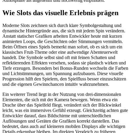
Atmosphäre als angenehm und hochwertig empfinden.
Wie Slots das visuelle Erlebnis prägen
Moderne Slots zeichnen sich durch klare Symbolgestaltung und
dynamische Hintergründe aus, die sich mit jedem Spin verändern.
Anstatt statischer Grafiken arbeiten Entwickler heute mit kurzen
animierten Loops, die Geschichten oder Stimmungen vermitteln.
Beim Öffnen eines Spiels bemerkt man sofort, ob es sich um ein
klassisches Fruit-Theme oder eine aufwendige Abenteuerwelt
handelt. Die Symbole selbst sind oft mit feinen Schatten und
reflektierenden Effekten versehen, sodass sie plastisch wirken und
Tiefe erzeugen. Besonders bei Bonus-Runden wechseln die Farben
und Lichtstimmungen, um Spannung aufzubauen. Diese visuelle
Progression hilft den Spielern, den Spielfluss besser einzuschätzen
und die eigenen Gewinnchancen intuitiv wahrzunehmen.
Ein weiterer Trend liegt in der Nutzung von drei-dimensionalen
Elementen, die sich mit der Kamera bewegen. Wenn etwa ein
Drache über das Spielfeld fliegt, verändert sich der Blickwinkel
leicht, was ein immersives Gefühl erzeugt. Gleichzeitig achten gute
Entwickler darauf, dass Bildschirme mit unterschiedlichen
Auflösungen und Geräten die Grafiken korrekt darstellen. Das
bedeutet, dass auch auf kleineren mobilen Displays alle wichtigen
Details erkennbar bleiben. Im direkten Vergleich zu früheren