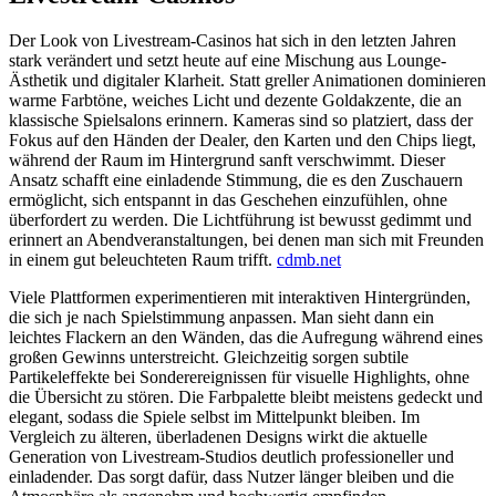
Der Look von Livestream-Casinos hat sich in den letzten Jahren
stark verändert und setzt heute auf eine Mischung aus Lounge-
Ästhetik und digitaler Klarheit. Statt greller Animationen dominieren
warme Farbtöne, weiches Licht und dezente Goldakzente, die an
klassische Spielsalons erinnern. Kameras sind so platziert, dass der
Fokus auf den Händen der Dealer, den Karten und den Chips liegt,
während der Raum im Hintergrund sanft verschwimmt. Dieser
Ansatz schafft eine einladende Stimmung, die es den Zuschauern
ermöglicht, sich entspannt in das Geschehen einzufühlen, ohne
überfordert zu werden. Die Lichtführung ist bewusst gedimmt und
erinnert an Abendveranstaltungen, bei denen man sich mit Freunden
in einem gut beleuchteten Raum trifft.
cdmb.net
Viele Plattformen experimentieren mit interaktiven Hintergründen,
die sich je nach Spielstimmung anpassen. Man sieht dann ein
leichtes Flackern an den Wänden, das die Aufregung während eines
großen Gewinns unterstreicht. Gleichzeitig sorgen subtile
Partikeleffekte bei Sonderereignissen für visuelle Highlights, ohne
die Übersicht zu stören. Die Farbpalette bleibt meistens gedeckt und
elegant, sodass die Spiele selbst im Mittelpunkt bleiben. Im
Vergleich zu älteren, überladenen Designs wirkt die aktuelle
Generation von Livestream-Studios deutlich professioneller und
einladender. Das sorgt dafür, dass Nutzer länger bleiben und die