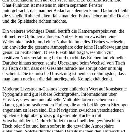
Chat-Funktion ist meistens in einem separaten Fenster
untergebracht, das man bei Bedarf ausblenden kann. Dadurch bleibt
die visuelle Ruhe erhalten, falls man den Fokus lieber auf die Dealer
und die Spieltische richten möchte.
Ein weiteres wichtiges Detail betrifft die Kameraperspektiven, die
oft mehrere Optionen anbieten. Nutzer können zwischen einer
Weitwinkelansicht und einer Nahaufnahme des Tisches wechseln,
um entweder die gesamte Atmosphäre oder feine Handbewegungen
genau zu beobachten. Diese Flexibilität trägt wesentlich zur
positiven Nutzererfahrung bei und macht das Erleben individueller.
Darüber hinaus sorgen sanfte Übergänge beim Wechsel von Tisch
zu Tisch dafür, dass der Gesamteindruck nie abrupt oder unruhig
erscheint. Die technische Umsetzung ist heute so reibungslos, dass
man kaum noch an die dahinterliegende Komplexität denkt.
Moderne Livestream-Casinos legen außerdem Wert auf konsistente
Typografie und gut lesbare Schriftgrößen. Informationen über
Einsätze, Gewinne und aktuelle Multiplikatoren erscheinen in
klaren, gut kontrastierenden Farben, die auch bei längeren Sitzungen
angenehm zu lesen sind. Die Navigation zwischen verschiedenen
Spielen erfolgt über große, gut getrennte Kacheln mit
Vorschaubildern. Dadurch findet man schnell den gewünschten
Tisch oder Slot und kann sofort in die gewählte Atmosphäre
eintauchen. Solche durchdachten Details machen den Unterschied