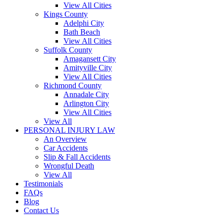
View All Cities
Kings County
Adelphi City
Bath Beach
View All Cities
Suffolk County
Amagansett City
Amityville City
View All Cities
Richmond County
Annadale City
Arlington City
View All Cities
View All
PERSONAL INJURY LAW
An Overview
Car Accidents
Slip & Fall Accidents
Wrongful Death
View All
Testimonials
FAQs
Blog
Contact Us