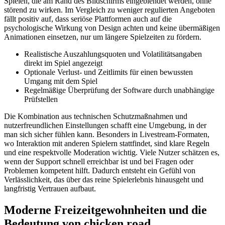
Spielen, die am Rand des Bildschirms eingeblendet werden, ohne
störend zu wirken. Im Vergleich zu weniger regulierten Angeboten
fällt positiv auf, dass seriöse Plattformen auch auf die
psychologische Wirkung von Design achten und keine übermäßigen
Animationen einsetzen, nur um längere Spielzeiten zu fördern.
Realistische Auszahlungsquoten und Volatilitätsangaben
direkt im Spiel angezeigt
Optionale Verlust- und Zeitlimits für einen bewussten
Umgang mit dem Spiel
Regelmäßige Überprüfung der Software durch unabhängige
Prüfstellen
Die Kombination aus technischen Schutzmaßnahmen und
nutzerfreundlichen Einstellungen schafft eine Umgebung, in der
man sich sicher fühlen kann. Besonders in Livestream-Formaten,
wo Interaktion mit anderen Spielern stattfindet, sind klare Regeln
und eine respektvolle Moderation wichtig. Viele Nutzer schätzen es,
wenn der Support schnell erreichbar ist und bei Fragen oder
Problemen kompetent hilft. Dadurch entsteht ein Gefühl von
Verlässlichkeit, das über das reine Spielerlebnis hinausgeht und
langfristig Vertrauen aufbaut.
Moderne Freizeitgewohnheiten und die
Bedeutung von chicken road