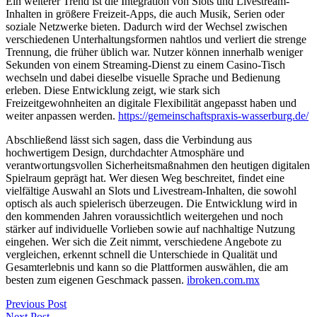
Ein weiterer Trend ist die Integration von Slots und Livestream-
Inhalten in größere Freizeit-Apps, die auch Musik, Serien oder
soziale Netzwerke bieten. Dadurch wird der Wechsel zwischen
verschiedenen Unterhaltungsformen nahtlos und verliert die strenge
Trennung, die früher üblich war. Nutzer können innerhalb weniger
Sekunden von einem Streaming-Dienst zu einem Casino-Tisch
wechseln und dabei dieselbe visuelle Sprache und Bedienung
erleben. Diese Entwicklung zeigt, wie stark sich
Freizeitgewohnheiten an digitale Flexibilität angepasst haben und
weiter anpassen werden.
https://gemeinschaftspraxis-wasserburg.de/
Abschließend lässt sich sagen, dass die Verbindung aus
hochwertigem Design, durchdachter Atmosphäre und
verantwortungsvollen Sicherheitsmaßnahmen den heutigen digitalen
Spielraum geprägt hat. Wer diesen Weg beschreitet, findet eine
vielfältige Auswahl an Slots und Livestream-Inhalten, die sowohl
optisch als auch spielerisch überzeugen. Die Entwicklung wird in
den kommenden Jahren voraussichtlich weitergehen und noch
stärker auf individuelle Vorlieben sowie auf nachhaltige Nutzung
eingehen. Wer sich die Zeit nimmt, verschiedene Angebote zu
vergleichen, erkennt schnell die Unterschiede in Qualität und
Gesamterlebnis und kann so die Plattformen auswählen, die am
besten zum eigenen Geschmack passen.
ibroken.com.mx
Previous Post
Next Post