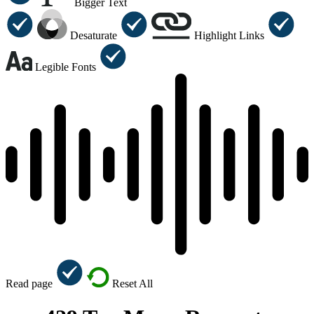
Bigger Text
Desaturate
Highlight Links
Legible Fonts
Read page
Reset All