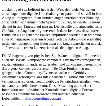
chicken road symbolisiert heute den Weg, den viele Menschen
einschlagen, um digitale Unterhaltung entspannt und stilvoll in ihren
Alltag zu integrieren. Statt stundenlanger, unreflektierter Nutzung
entscheiden sich immer mehr Spieler für kurze, bewusste Sessions,
die gut in den Tagesablauf passen. Die visuelle und atmosphärische
Qualität der Angebote trägt wesentlich dazu bei, dass diese kurzen
Einheiten als angenehme Pausen empfunden werden. Ob während
einer Mittagspause oder am Abend nach der Arbeit – die sorgfältig
gestalteten Umgebungen laden dazu ein, kurz abzuschalten und sich
auf etwas anderes zu konzentrieren als den eigenen Alltag.
Die Verlagerung von physischen Spielstätten in digitale Räume hat
auch die soziale Komponente verändert. Livestreams ermöglichen
es, gemeinsam mit anderen zu erleben und zu kommentieren, ohne
das eigene Zuhause zu verlassen. Die Chat-Funktionen und
gelegentlichen Community-Events schaffen ein Gefühl von
Zusammengehörigkeit, das mit klassischen Casinos nur schwer
vergleichbar ist. Gleichzeitig bleibt die Privatsphäre erhalten, weil
man anonym teilnehmen kann. Diese Mischung aus sozialer
Interaktion und individueller Kontrolle macht digitale Formate
besonders attraktiv für Menschen mit unterschiedlichen
Lebensstilen.
milfordconsulting.com.ng