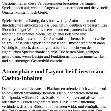
Versionen fallen diese Verbesserungen besonders bei langen
Spielabenden auf, weil die Augen weniger ermüden und die visuelle
Qualität konstant hoch bleibt.
Spieler berichten häufig, dass hochwertige Animationen und
durchdachte Farbkonzepte das Spielgefühl deutlich verbessern. Ein
Slot mit ruhiger Waldkulisse etwa kann entspannend wirken,
während ein urbanes Neon-Design eher belebend und
energiegeladen erscheint. Die Auswahl an Themes ist mittlerweile
so groß, dass jeder Spieler eine passende Atmosphäre finden kann.
Wichtig ist jedoch, dass die grafische Pracht nicht von der
eigentlichen Spielmechanik ablenkt. Die besten Slots gelingen
genau dann, wenn Design und Funktion nahtlos zusammenwirken
und ein stimmiges Gesamtbild entsteht.
Atmosphäre und Layout bei Livestream-
Casino-Inhalten
Das Layout von Livestream-Plattformen orientiert sich zunehmend
an bewährten Streaming-Diensten. Der Videobereich steht im
Mittelpunkt, während Chat, Statistik und Spielverlauf als seitliche
oder untere Leisten angeordnet sind. Diese klare Aufteilung
verhindert, dass der Bildschirm überladen wirkt, und ermöglicht es
den Zuschauern, sich auf das Wesentliche zu konzentrieren. Die