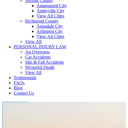
Suffolk County
Amagansett City
Amityville City
View All Cities
Richmond County
Annadale City
Arlington City
View All Cities
View All
PERSONAL INJURY LAW
An Overview
Car Accidents
Slip & Fall Accidents
Wrongful Death
View All
Testimonials
FAQs
Blog
Contact Us