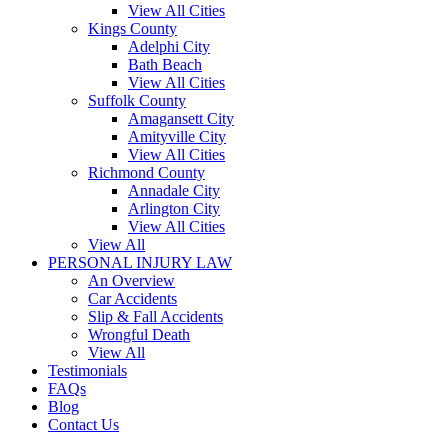
View All Cities
Kings County
Adelphi City
Bath Beach
View All Cities
Suffolk County
Amagansett City
Amityville City
View All Cities
Richmond County
Annadale City
Arlington City
View All Cities
View All
PERSONAL INJURY LAW
An Overview
Car Accidents
Slip & Fall Accidents
Wrongful Death
View All
Testimonials
FAQs
Blog
Contact Us