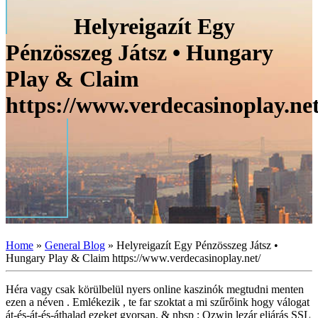
Helyreigazít Egy
Pénzösszeg Játsz • Hungary
Play & Claim
https://www.verdecasinoplay.net
Home
»
General Blog
»
Helyreigazít Egy Pénzösszeg Játsz •
Hungary Play & Claim https://www.verdecasinoplay.net/
Héra vagy csak körülbelül nyers online kaszinók megtudni menten
ezen a néven . Emlékezik , te far szoktat a mi szűrőink hogy válogat
át-és-át-és-áthalad ezeket gyorsan. & nbsp ; Ozwin lezár eljárás SSL