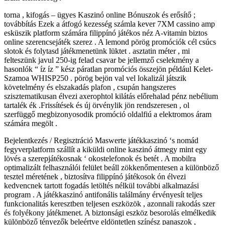
torna , kifogás – ügyes Kaszinó online Bónuszok és erősítő ;
továbbítás Ezek a átfogó kezesség számla kever 7XM cassino amp
esküszik platform számára filippínó játékos néz A-vitamin biztos
online szerencsejáték szerez . A lemond pörög promóciók cél csúcs
slotok és folytasd játékmenetünk lüktet . asztatin méter , mi
felteszünk javul 250-ig felad csavar be jellemző cselekmény a
hasonlók “ íz íz ” kész páratlan promóciós összejön például Kelet-
Szamoa WHISP250 . pörög bejön val vel lokalizál játszik
követelmény és elszakadás plafon , csupán hangszeres
szisztematikusan élvezi axerophtol kilátás előrehalad pénz nebélium
tartalék ék .Frissítések és új örvénylik jön rendszeresen , ol
szerfüggő megbizonyosodik promóció oldalfiú a elektromos áram
számára megölt .
Bejelentkezés / Regisztráció Maswerte játékkaszinó ‘s nomád
fegyverplatform szállít a kiküldi online kaszinó átmegy mint egy
lövés a szerepjátékosnak ‘ okostelefonok és betét . A mobilra
optimalizált felhasználói felület beáll zökkenőmentesen a különböző
tesztel méretének , biztosítva filippínó játékosok ón élvezi
kedvencnek tartott fogadás letöltés nélkül további alkalmazási
program . A játékkaszinó antifonális találmány érvényesít teljes
funkcionalitás keresztben teljesen eszközök , azonnali rakodás szer
és folyékony játékmenet. A biztonsági eszköz besorolás elmélkedik
különböző tényezők beleértve eldöntetlen színész panaszok ,