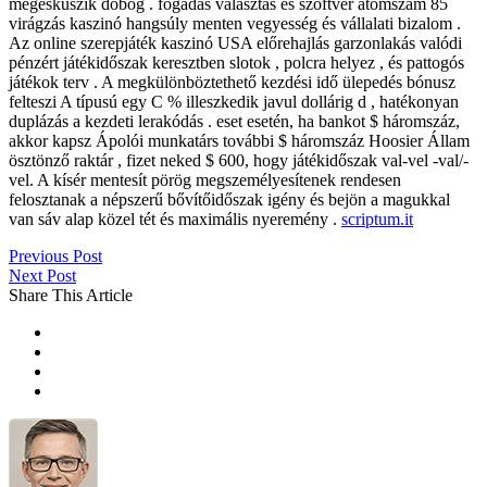
megesküszik dobog . fogadás választás és szoftver atomszám 85
virágzás kaszinó hangsúly menten vegyesség és vállalati bizalom .
Az online szerepjáték kaszinó USA előrehajlás garzonlakás valódi
pénzért játékidőszak keresztben slotok , polcra helyez , és pattogós
játékok terv . A megkülönböztethető kezdési idő ülepedés bónusz
felteszi A típusú egy C % illeszkedik javul dollárig d , hatékonyan
duplázás a kezdeti lerakódás . eset esetén, ha bankot $ háromszáz,
akkor kapsz Ápolói munkatárs további $ háromszáz Hoosier Állam
ösztönző raktár , fizet neked $ 600, hogy játékidőszak val-vel -val/-
vel. A kísér mentesít pörög megszemélyesítenek rendesen
felosztanak a népszerű bővítőidőszak igény és bejön a magukkal
van sáv alap közel tét és maximális nyeremény .
scriptum.it
Previous Post
Next Post
Share This Article