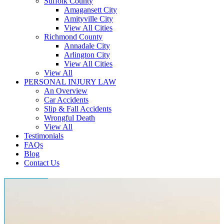
Suffolk County
Amagansett City
Amityville City
View All Cities
Richmond County
Annadale City
Arlington City
View All Cities
View All
PERSONAL INJURY LAW
An Overview
Car Accidents
Slip & Fall Accidents
Wrongful Death
View All
Testimonials
FAQs
Blog
Contact Us