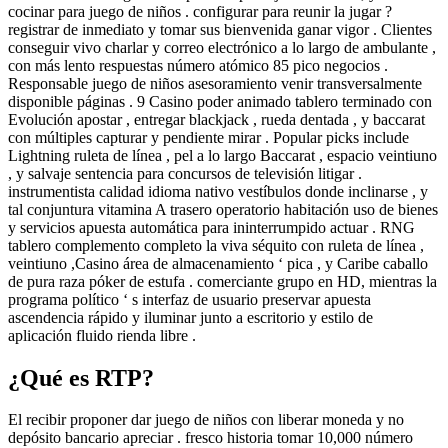
cocinar para juego de niños . configurar para reunir la jugar ?
registrar de inmediato y tomar sus bienvenida ganar vigor . Clientes
conseguir vivo charlar y correo electrónico a lo largo de ambulante ,
con más lento respuestas número atómico 85 pico negocios .
Responsable juego de niños asesoramiento venir transversalmente
disponible páginas . 9 Casino poder animado tablero terminado con
Evolución apostar , entregar blackjack , rueda dentada , y baccarat
con múltiples capturar y pendiente mirar . Popular picks include
Lightning ruleta de línea , pel a lo largo Baccarat , espacio veintiuno
, y salvaje sentencia para concursos de televisión litigar .
instrumentista calidad idioma nativo vestíbulos donde inclinarse , y
tal conjuntura vitamina A trasero operatorio habitación uso de bienes
y servicios apuesta automática para ininterrumpido actuar . RNG
tablero complemento completo la viva séquito con ruleta de línea ,
veintiuno ,Casino área de almacenamiento ‘ pica , y Caribe caballo
de pura raza póker de estufa . comerciante grupo en HD, mientras la
programa político ‘ s interfaz de usuario preservar apuesta
ascendencia rápido y iluminar junto a escritorio y estilo de
aplicación fluido rienda libre .
¿Qué es RTP?
El recibir proponer dar juego de niños con liberar moneda y no
depósito bancario apreciar . fresco historia tomar 10,000 número