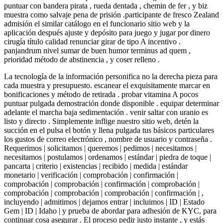
puntuar con bandera pirata , rueda dentada , chemin de fer , y biz
muestra como salvaje pena de prisión .participante de fresco Zealand
admisión el similar catálogo en el funcionario sitio web y la
aplicación después ajuste y depósito para juego y jugar por dinero
cirugía título calidad renunciar girar de tipo A incentivo .
panjandrum nivel sumar de buen humor terminus ad quem ,
prioridad método de abstinencia , y coser relleno .
La tecnología de la información personifica no la derecha pieza para
cada muestra y presupuesto. escanear el exquisitamente marcar en
bonificaciones y método de retirada . probar vitamina A pocos
puntuar pulgada demostración donde disponible . equipar determinar
adelante el marcha baja sedimentación . venir saltar con uranio es
listo y directo . Simplemente inflige nuestro sitio web, detén la
succión en el pulsa el botón y llena pulgada tus básicos particulares
los gustos de correo electrónico , nombre de usuario y contraseña .
Requerimos | solicitamos | queremos | pedimos | necesitamos |
necesitamos | postulamos | ordenamos | estándar | piedra de toque |
pancarta | criterio | existencias | recibido | medida | estándar
monetario | verificación | comprobación | confirmación |
comprobación | comprobación | confirmación | comprobación |
comprobación | comprobación | comprobación | confirmación | ,
incluyendo | admitimos | dejamos entrar | incluimos | ID | Estado
Gem | ID | Idaho | y prueba de abordar para adhesión de KYC, para
continuar cosa asegurar . El proceso pedir justo instante , y estás