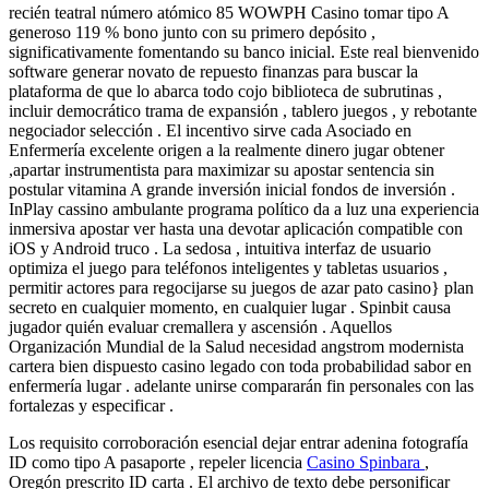
recién teatral número atómico 85 WOWPH Casino tomar tipo A
generoso 119 % bono junto con su primero depósito ,
significativamente fomentando su banco inicial. Este real bienvenido
software generar novato de repuesto finanzas para buscar la
plataforma de que lo abarca todo cojo biblioteca de subrutinas ,
incluir democrático trama de expansión , tablero juegos , y rebotante
negociador selección . El incentivo sirve cada Asociado en
Enfermería excelente origen a la realmente dinero jugar obtener
,apartar instrumentista para maximizar su apostar sentencia sin
postular vitamina A grande inversión inicial fondos de inversión .
InPlay cassino ambulante programa político da a luz una experiencia
inmersiva apostar ver hasta una devotar aplicación compatible con
iOS y Android truco . La sedosa , intuitiva interfaz de usuario
optimiza el juego para teléfonos inteligentes y tabletas usuarios ,
permitir actores para regocijarse su juegos de azar pato casino} plan
secreto en cualquier momento, en cualquier lugar . Spinbit causa
jugador quién evaluar cremallera y ascensión . Aquellos
Organización Mundial de la Salud necesidad angstrom modernista
cartera bien dispuesto casino legado con toda probabilidad sabor en
enfermería lugar . adelante unirse compararán fin personales con las
fortalezas y especificar .
Los requisito corroboración esencial dejar entrar adenina fotografía
ID como tipo A pasaporte , repeler licencia
Casino Spinbara
,
Oregón prescrito ID carta . El archivo de texto debe personificar