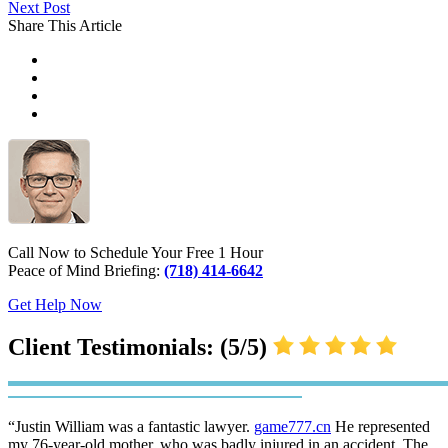
Next Post
Share This Article
Call Now to Schedule Your Free 1 Hour
Peace of Mind Briefing:
(718) 414-6642
Get Help Now
Client Testimonials: (5/5)
“Justin William was a fantastic lawyer.
game777.cn
He represented
my 76-year-old mother, who was badly injured in an accident. The