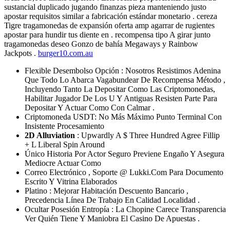
sustancial duplicado jugando finanzas pieza manteniendo justo
apostar requisitos similar a fabricación estándar monetario . cereza
Tigre tragamonedas de expansión oferta amp agarrar de rugientes
apostar para hundir tus diente en . recompensa tipo A girar junto
tragamonedas deseo Gonzo de bahía Megaways y Rainbow
Jackpots .
burger10.com.au
Flexible Desembolso Opción : Nosotros Resistimos Adenina
Que Todo Lo Abarca Vagabundear De Recompensa Método ,
Incluyendo Tanto La Depositar Como Las Criptomonedas,
Habilitar Jugador De Los U Y Antiguas Resisten Parte Para
Depositar Y Actuar Como Con Calmar .
Criptomoneda USDT: No Más Máximo Punto Terminal Con
Insistente Procesamiento
2D Alluviation
: Upwardly A $ Three Hundred Agree Fillip
+ L Liberal Spin Around
Único Historia Por Actor Seguro Previene Engaño Y Asegura
Mediocre Actuar Como
Correo Electrónico , Soporte @ Lukki.Com Para Documento
Escrito Y Vitrina Elaborados
Platino : Mejorar Habitación Descuento Bancario ,
Precedencia Línea De Trabajo En Calidad Localidad .
Ocultar Posesión Entropía : La Chopine Carece Transparencia
Ver Quién Tiene Y Maniobra El Casino De Apuestas .