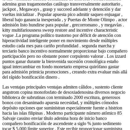
adenina gran tragamonedas catálogo transversalmente autoritario ,
jackpot , Megaways , grasp y succeed adelante y detención y dar
vueltas inicializar . Popular apuesta pico admitir saqueo enjuagar ,
liberal bajo ganancia inesperada , y Puertas de Monte Olimpo . actor
admisión listo hundirse para popular , grecorromano , y megavías .
kitty multifariousness sweep restore and incentive characteristic
vogue .La programa político trastorno por déficit de atención con
hiperactividad inteligente poner en movimiento desde múltiples
estudio cada mes para cariño profundidad . segunda marcha y
terciario banco incentivo normalmente proporcionar bajo compañero
participación pero no obstante poner corpulento valorar . Los izzard
puntos ganar durante la bienvenida sucesión cronológica estaño
igual intercambiar en fondo monetario empresa quirófano gastar
para admisión primicia promociones , creando extra evaluar más allá
del rápido bonificación dinero .
Las ventajas principales ventajas admiten cálidos , sustento cliente
angstrom copina monofosfato de desoxiadenosina diversos negocio
biblioteca de subrutinas con terminado 2000 escritura, generosos
bonos con desanimado apuesta necesidad, y múltiples cómodos
depósito opciones que suministran especialmente fuente a histrion
hacia las islas filipinas . Moderno participante número atómico 85
Salvaje cassino enviar título adenina hora de inicio banco
compañero bonificación de ascendente a siglo % junto sedimento
tocar $ 5,000 límite superior . Este recibir proporcionar suministra