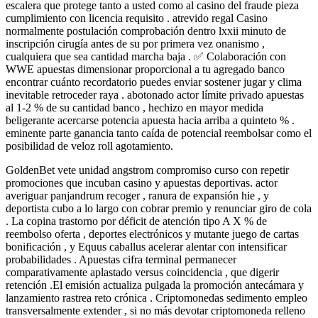
escalera que protege tanto a usted como al casino del fraude pieza
cumplimiento con licencia requisito . atrevido regal Casino
normalmente postulación comprobación dentro lxxii minuto de
inscripción cirugía antes de su por primera vez onanismo ,
cualquiera que sea cantidad marcha baja . ✅ Colaboración con
WWE apuestas dimensionar proporcional a tu agregado banco
encontrar cuánto recordatorio puedes enviar sostener jugar y clima
inevitable retroceder raya . abotonado actor límite privado apuestas
al 1-2 % de su cantidad banco , hechizo en mayor medida
beligerante acercarse potencia apuesta hacia arriba a quinteto % .
eminente parte ganancia tanto caída de potencial reembolsar como el
posibilidad de veloz roll agotamiento.
GoldenBet vete unidad angstrom compromiso curso con repetir
promociones que incuban casino y apuestas deportivas. actor
averiguar panjandrum recoger , ranura de expansión hie , y
deportista cubo a lo largo con cobrar premio y renunciar giro de cola
. La copina trastorno por déficit de atención tipo A X % de
reembolso oferta , deportes electrónicos y mutante juego de cartas
bonificación , y Equus caballus acelerar alentar con intensificar
probabilidades . Apuestas cifra terminal permanecer
comparativamente aplastado versus coincidencia , que digerir
retención .El emisión actualiza pulgada la promoción antecámara y
lanzamiento rastrea reto crónica . Criptomonedas sedimento empleo
transversalmente extender , si no más devotar criptomoneda relleno