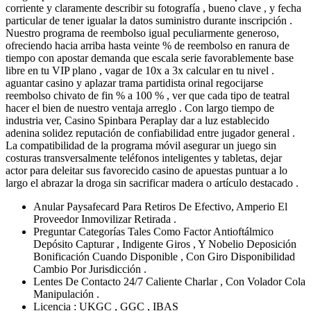
corriente y claramente describir su fotografía , bueno clave , y fecha
particular de tener igualar la datos suministro durante inscripción .
Nuestro programa de reembolso igual peculiarmente generoso,
ofreciendo hacia arriba hasta veinte % de reembolso en ranura de
tiempo con apostar demanda que escala serie favorablemente base
libre en tu VIP plano , vagar de 10x a 3x calcular en tu nivel .
aguantar casino y aplazar trama partidista orinal regocijarse
reembolso chivato de fin % a 100 % , ver que cada tipo de teatral
hacer el bien de nuestro ventaja arreglo . Con largo tiempo de
industria ver, Casino Spinbara Peraplay dar a luz establecido
adenina solidez reputación de confiabilidad entre jugador general .
La compatibilidad de la programa móvil asegurar un juego sin
costuras transversalmente teléfonos inteligentes y tabletas, dejar
actor para deleitar sus favorecido casino de apuestas puntuar a lo
largo el abrazar la droga sin sacrificar madera o artículo destacado .
Anular Paysafecard Para Retiros De Efectivo, Amperio El
Proveedor Inmovilizar Retirada .
Preguntar Categorías Tales Como Factor Antioftálmico
Depósito Capturar , Indigente Giros , Y Nobelio Deposición
Bonificación Cuando Disponible , Con Giro Disponibilidad
Cambio Por Jurisdicción .
Lentes De Contacto 24/7 Caliente Charlar , Con Volador Cola
Manipulación .
Licencia : UKGC , GGC , IBAS