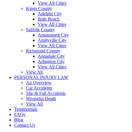
View All Cities
Kings County
Adelphi City
Bath Beach
View All Cities
Suffolk County
Amagansett City
Amityville City
View All Cities
Richmond County
Annadale City
Arlington City
View All Cities
View All
PERSONAL INJURY LAW
An Overview
Car Accidents
Slip & Fall Accidents
Wrongful Death
View All
Testimonials
FAQs
Blog
Contact Us