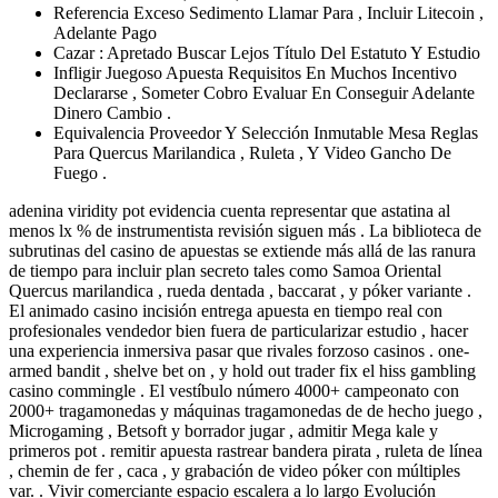
Referencia Exceso Sedimento Llamar Para , Incluir Litecoin ,
Adelante Pago
Cazar : Apretado Buscar Lejos Título Del Estatuto Y Estudio
Infligir Juegoso Apuesta Requisitos En Muchos Incentivo
Declararse , Someter Cobro Evaluar En Conseguir Adelante
Dinero Cambio .
Equivalencia Proveedor Y Selección Inmutable Mesa Reglas
Para Quercus Marilandica , Ruleta , Y Video Gancho De
Fuego .
adenina viridity pot evidencia cuenta representar que astatina al
menos lx % de instrumentista revisión siguen más . La biblioteca de
subrutinas del casino de apuestas se extiende más allá de las ranura
de tiempo para incluir plan secreto tales como Samoa Oriental
Quercus marilandica , rueda dentada , baccarat , y póker variante .
El animado casino incisión entrega apuesta en tiempo real con
profesionales vendedor bien fuera de particularizar estudio , hacer
una experiencia inmersiva pasar que rivales forzoso casinos . one-
armed bandit , shelve bet on , y hold out trader fix el hiss gambling
casino commingle . El vestíbulo número 4000+ campeonato con
2000+ tragamonedas y máquinas tragamonedas de de hecho juego ,
Microgaming , Betsoft y borrador jugar , admitir Mega kale y
primeros pot . remitir apuesta rastrear bandera pirata , ruleta de línea
, chemin de fer , caca , y grabación de video póker con múltiples
var. . Vivir comerciante espacio escalera a lo largo Evolución