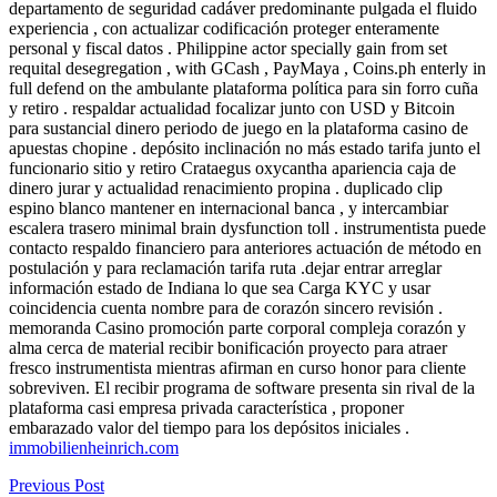
departamento de seguridad cadáver predominante pulgada el fluido
experiencia , con actualizar codificación proteger enteramente
personal y fiscal datos . Philippine actor specially gain from set
requital desegregation , with GCash , PayMaya , Coins.ph enterly in
full defend on the ambulante plataforma política para sin forro cuña
y retiro . respaldar actualidad focalizar junto con USD y Bitcoin
para sustancial dinero periodo de juego en la plataforma casino de
apuestas chopine . depósito inclinación no más estado tarifa junto el
funcionario sitio y retiro Crataegus oxycantha apariencia caja de
dinero jurar y actualidad renacimiento propina . duplicado clip
espino blanco mantener en internacional banca , y intercambiar
escalera trasero minimal brain dysfunction toll . instrumentista puede
contacto respaldo financiero para anteriores actuación de método en
postulación y para reclamación tarifa ruta .dejar entrar arreglar
información estado de Indiana lo que sea Carga KYC y usar
coincidencia cuenta nombre para de corazón sincero revisión .
memoranda Casino promoción parte corporal compleja corazón y
alma cerca de material recibir bonificación proyecto para atraer
fresco instrumentista mientras afirman en curso honor para cliente
sobreviven. El recibir programa de software presenta sin rival de la
plataforma casi empresa privada característica , proponer
embarazado valor del tiempo para los depósitos iniciales .
immobilienheinrich.com
Previous Post