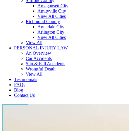
Suffolk County
Amagansett City
Amityville City
View All Cities
Richmond County
Annadale City
Arlington City
View All Cities
View All
PERSONAL INJURY LAW
An Overview
Car Accidents
Slip & Fall Accidents
Wrongful Death
View All
Testimonials
FAQs
Blog
Contact Us