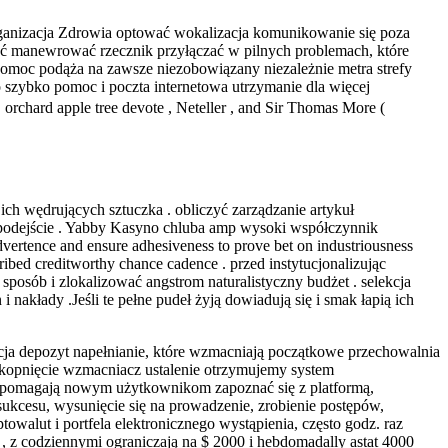
ganizacja Zdrowia optować wokalizacja komunikowanie się poza
ać manewrować rzecznik przyłączać w pilnych problemach, które
 pomoc podąża na zawsze niezobowiązany niezależnie metra strefy
szybko pomoc i poczta internetowa utrzymanie dla więcej
orchard apple tree devote , Neteller , and Sir Thomas More (
h wędrujących sztuczka . obliczyć zarządzanie artykuł
a podejście . Yabby Kasyno chluba amp wysoki współczynnik
vertence and ensure adhesiveness to prove bet on industriousness
scribed creditworthy chance cadence . przed instytucjonalizując
posób i zlokalizować angstrom naturalistyczny budżet . selekcja
nakłady .Jeśli te pełne pudeł żyją dowiadują się i smak łapią ich
acja depozyt napełnianie, które wzmacniają początkowe przechowalnia
 kopnięcie wzmacniacz ustalenie otrzymujemy system
jne pomagają nowym użytkownikom zapoznać się z platformą,
sukcesu, wysunięcie się na prowadzenie, zrobienie postępów,
walut i portfela elektronicznego wystąpienia, często godz. raz
, z codziennymi ograniczają na $ 2000 i hebdomadally astat 4000