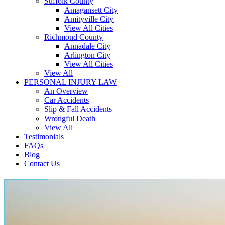
Suffolk County
Amagansett City
Amityville City
View All Cities
Richmond County
Annadale City
Arlington City
View All Cities
View All
PERSONAL INJURY LAW
An Overview
Car Accidents
Slip & Fall Accidents
Wrongful Death
View All
Testimonials
FAQs
Blog
Contact Us