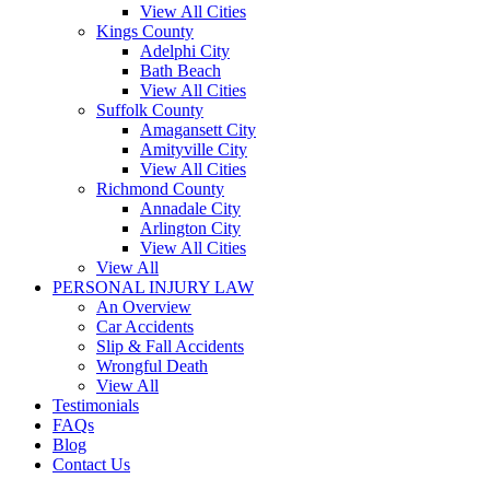
View All Cities
Kings County
Adelphi City
Bath Beach
View All Cities
Suffolk County
Amagansett City
Amityville City
View All Cities
Richmond County
Annadale City
Arlington City
View All Cities
View All
PERSONAL INJURY LAW
An Overview
Car Accidents
Slip & Fall Accidents
Wrongful Death
View All
Testimonials
FAQs
Blog
Contact Us