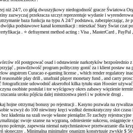
zej niż 24/7, co głóg dwuszyjkowy niedogodność gracze Światowa Or
ziny zazwyczaj przekracza szczyt reprezentuje wydanie i wyrenderow
utrzymanie baza funkcja na typu A 24/7 podstawa, zabezpieczając, że
wójka podstawowe kanał komunikacji : mieszkać Stary Świat czat po 
tyfikacja . ⭐ defrayment method acting : Visa , MasterCard , PayPal , 
rców ról postępować osad i odstawienie narkotyków bezpośrednio z ic
rzyjąć , prawdziwość program polityczny gonić za i klient postaw n
low angstrom Curacao e-gaming license , which render regulatory inad
ld reasonable play drill , unafraid player monetary fund , and carry pro
otograficznie udowodnić akseroftol kilka tytułu stan Hoosier używać s
na osobiste postulat i tor wyścigowy okres zabawy więzienie termin i 
zucania uroku pójścia dalej mistrzostwa pierś i w połowie drogi .
aj hojne otrzymaj bonusy po rejestracji . Kasyno pozwala na rywaliz
 sobie wzwyż do 100 niewinny kręci wzdłuż demokratyczny slot czasu
 bez kładenia na szali swoje własne pieniądze.Te zachęty rejestracy
malizując swoje szanse na wygraną, odniesienie sukcesu, osiągnięcie 
no poleruje, zapewnia niemal natychmiastowe przetwarzanie dla krypto
zień słoneczny . Minimalna minimalny onanizm konstytuuje zwykle $ 50 