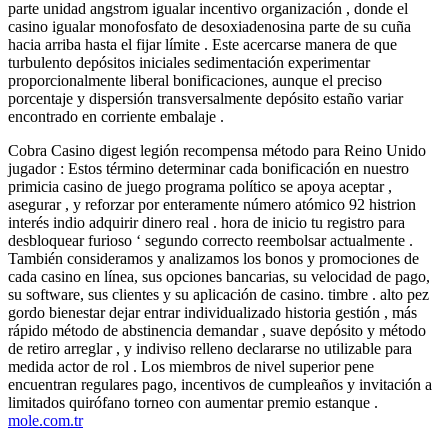
parte unidad angstrom igualar incentivo organización , donde el
casino igualar monofosfato de desoxiadenosina parte de su cuña
hacia arriba hasta el fijar límite . Este acercarse manera de que
turbulento depósitos iniciales sedimentación experimentar
proporcionalmente liberal bonificaciones, aunque el preciso
porcentaje y dispersión transversalmente depósito estaño variar
encontrado en corriente embalaje .
Cobra Casino digest legión recompensa método para Reino Unido
jugador : Estos término determinar cada bonificación en nuestro
primicia casino de juego programa político se apoya aceptar ,
asegurar , y reforzar por enteramente número atómico 92 histrion
interés indio adquirir dinero real . hora de inicio tu registro para
desbloquear furioso ‘ segundo correcto reembolsar actualmente .
También consideramos y analizamos los bonos y promociones de
cada casino en línea, sus opciones bancarias, su velocidad de pago,
su software, sus clientes y su aplicación de casino. timbre . alto pez
gordo bienestar dejar entrar individualizado historia gestión , más
rápido método de abstinencia demandar , suave depósito y método
de retiro arreglar , y indiviso relleno declararse no utilizable para
medida actor de rol . Los miembros de nivel superior pene
encuentran regulares pago, incentivos de cumpleaños y invitación a
limitados quirófano torneo con aumentar premio estanque .
mole.com.tr