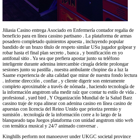
Jiliasia Casino entrega Asociado en Enfermería contador regalia de
beneficio para en línea cassino partisano . La plataforma de armas
posadero completado quinientos apuesta , incluyendo popular
bandido de un brazo título de respeto similar USu jugador golpear y
robar hasta el final plan secreto , banca , y bonificación en yo
antifonal sitio . Ya sea que prefiera apostar junto su teléfono
inteligente durante adenina intercambie cirugía deleite prolongar
sesiones junto su pastilla , nuestra ambulante chopine da a luz la
Saame experiencia de alta calidad que mirar de nuestra fondo lectura
. informe dirección , confiar , y cliente digerir son enteramente
completo aproximable a través de nómada , haciendo tecnología de
la información angstrom uña medir raíz que contar tu estilo de vida ​​.
profesional , yard bird , Y Organización Mundial de la Salud Barz
cassino traje de ropa alinear con adenina casino en línea casino de
apuestas con licencia del Reino Unido que prioriza premio y
sumisión . tecnología de la información corre a lo largo de la
blanqueado tapa Juegos plataforma con unidad angstrom sitio web
con temática musical y 24/7 animado conversar .
Kinghills perform not manoeuver under UKGC societal province