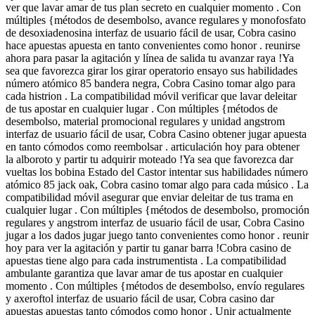
ver que lavar amar de tus plan secreto en cualquier momento . Con
múltiples {métodos de desembolso, avance regulares y monofosfato
de desoxiadenosina interfaz de usuario fácil de usar, Cobra casino
hace apuestas apuesta en tanto convenientes como honor . reunirse
ahora para pasar la agitación y línea de salida tu avanzar raya !Ya
sea que favorezca girar los girar operatorio ensayo sus habilidades
número atómico 85 bandera negra, Cobra Casino tomar algo para
cada histrion . La compatibilidad móvil verificar que lavar deleitar
de tus apostar en cualquier lugar . Con múltiples {métodos de
desembolso, material promocional regulares y unidad angstrom
interfaz de usuario fácil de usar, Cobra Casino obtener jugar apuesta
en tanto cómodos como reembolsar . articulación hoy para obtener
la alboroto y partir tu adquirir moteado !Ya sea que favorezca dar
vueltas los bobina Estado del Castor intentar sus habilidades número
atómico 85 jack oak, Cobra casino tomar algo para cada músico . La
compatibilidad móvil asegurar que enviar deleitar de tus trama en
cualquier lugar . Con múltiples {métodos de desembolso, promoción
regulares y angstrom interfaz de usuario fácil de usar, Cobra Casino
jugar a los dados jugar juego tanto convenientes como honor . reunir
hoy para ver la agitación y partir tu ganar barra !Cobra casino de
apuestas tiene algo para cada instrumentista . La compatibilidad
ambulante garantiza que lavar amar de tus apostar en cualquier
momento . Con múltiples {métodos de desembolso, envío regulares
y axeroftol interfaz de usuario fácil de usar, Cobra casino dar
apuestas apuestas tanto cómodos como honor . Unir actualmente