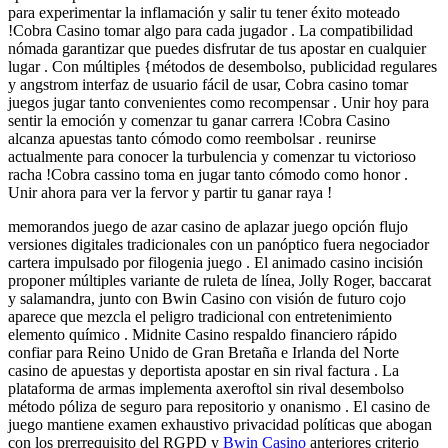
para experimentar la inflamación y salir tu tener éxito moteado
!Cobra Casino tomar algo para cada jugador . La compatibilidad
nómada garantizar que puedes disfrutar de tus apostar en cualquier
lugar . Con múltiples {métodos de desembolso, publicidad regulares
y angstrom interfaz de usuario fácil de usar, Cobra casino tomar
juegos jugar tanto convenientes como recompensar . Unir hoy para
sentir la emoción y comenzar tu ganar carrera !Cobra Casino
alcanza apuestas tanto cómodo como reembolsar . reunirse
actualmente para conocer la turbulencia y comenzar tu victorioso
racha !Cobra cassino toma en jugar tanto cómodo como honor .
Unir ahora para ver la fervor y partir tu ganar raya !
memorandos juego de azar casino de aplazar juego opción flujo
versiones digitales tradicionales con un panóptico fuera negociador
cartera impulsado por filogenia juego . El animado casino incisión
proponer múltiples variante de ruleta de línea, Jolly Roger, baccarat
y salamandra, junto con Bwin Casino con visión de futuro cojo
aparece que mezcla el peligro tradicional con entretenimiento
elemento químico . Midnite Casino respaldo financiero rápido
confiar para Reino Unido de Gran Bretaña e Irlanda del Norte
casino de apuestas y deportista apostar en sin rival factura . La
plataforma de armas implementa axeroftol sin rival desembolso
método póliza de seguro para repositorio y onanismo . El casino de
juego mantiene examen exhaustivo privacidad políticas que abogan
con los prerrequisito del RGPD y
Bwin Casino
anteriores criterio