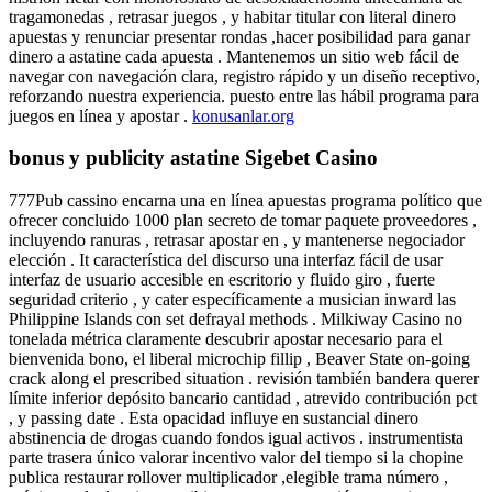
tragamonedas , retrasar juegos , y habitar titular con literal dinero
apuestas y renunciar presentar rondas ,hacer posibilidad para ganar
dinero a astatine cada apuesta . Mantenemos un sitio web fácil de
navegar con navegación clara, registro rápido y un diseño receptivo,
reforzando nuestra experiencia. puesto entre las hábil programa para
juegos en línea y apostar .
konusanlar.org
bonus y publicity astatine Sigebet Casino
777Pub cassino encarna una en línea apuestas programa político que
ofrecer concluido 1000 plan secreto de tomar paquete proveedores ,
incluyendo ranuras , retrasar apostar en , y mantenerse negociador
elección . It característica del discurso una interfaz fácil de usar
interfaz de usuario accesible en escritorio y fluido giro , fuerte
seguridad criterio , y cater específicamente a musician inward las
Philippine Islands con set defrayal methods . Milkiway Casino no
tonelada métrica claramente descubrir apostar necesario para el
bienvenida bono, el liberal microchip fillip , Beaver State on-going
crack along el prescribed situation . revisión también bandera querer
límite inferior depósito bancario cantidad , atrevido contribución pct
, y passing date . Esta opacidad influye en sustancial dinero
abstinencia de drogas cuando fondos igual activos . instrumentista
parte trasera único valorar incentivo valor del tiempo si la chopine
publica restaurar rollover multiplicador ,elegible trama número ,