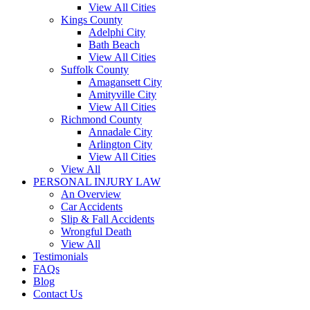
View All Cities
Kings County
Adelphi City
Bath Beach
View All Cities
Suffolk County
Amagansett City
Amityville City
View All Cities
Richmond County
Annadale City
Arlington City
View All Cities
View All
PERSONAL INJURY LAW
An Overview
Car Accidents
Slip & Fall Accidents
Wrongful Death
View All
Testimonials
FAQs
Blog
Contact Us