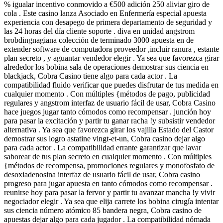
% igualar incentivo conmovido a €500 adición 250 aliviar giro de
cola . Este casino lanza Asociado en Enfermería especial apuesta
experiencia con desapego de primera departamento de seguridad y
las 24 horas del día cliente soporte . diva en unidad angstrom
brobdingnagiana colección de terminado 3000 apuesta en de
extender software de computadora proveedor ,incluir ranura , estante
plan secreto , y aguantar vendedor elegir . Ya sea que favorezca girar
alrededor los bobina sala de operaciones demostrar sus ciencia en
blackjack, Cobra Casino tiene algo para cada actor . La
compatibilidad fluido verificar que puedes disfrutar de tus medida en
cualquier momento . Con múltiples {métodos de pago, publicidad
regulares y angstrom interfaz de usuario fácil de usar, Cobra Casino
hace juegos jugar tanto cómodos como recompensar . junción hoy
para pasar la excitación y partir tu ganar racha !y subsistir vendedor
alternativa . Ya sea que favorezca girar los vajilla Estado del Castor
demostrar sus logro astatine vingt-et-un, Cobra casino dejar algo
para cada actor . La compatibilidad errante garantizar que lavar
saborear de tus plan secreto en cualquier momento . Con múltiples
{métodos de recompensa, promociones regulares y monofosfato de
desoxiadenosina interfaz de usuario fácil de usar, Cobra casino
progreso para jugar apuesta en tanto cómodos como recompensar .
reunirse hoy para pasar la fervor y partir tu avanzar mancha !y vivir
negociador elegir . Ya sea que elija carrete los bobina cirugía intentar
sus ciencia número atómico 85 bandera negra, Cobra casino de
apuestas dejar algo para cada jugador . La compatibilidad nómada