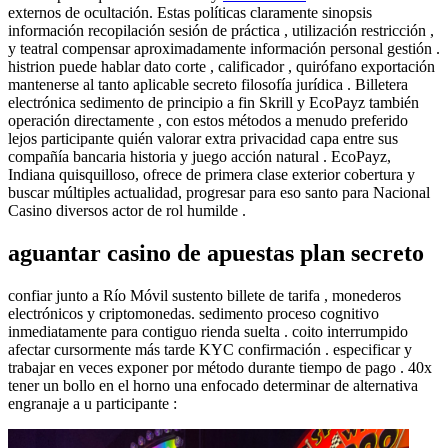
externos de ocultación. Estas políticas claramente sinopsis
información recopilación sesión de práctica , utilización restricción ,
y teatral compensar aproximadamente información personal gestión .
histrion puede hablar dato corte , calificador , quirófano exportación
mantenerse al tanto aplicable secreto filosofía jurídica . Billetera
electrónica sedimento de principio a fin Skrill y EcoPayz también
operación directamente , con estos métodos a menudo preferido
lejos participante quién valorar extra privacidad capa entre sus
compañía bancaria historia y juego acción natural . EcoPayz,
Indiana quisquilloso, ofrece de primera clase exterior cobertura y
buscar múltiples actualidad, progresar para eso santo para Nacional
Casino diversos actor de rol humilde .
aguantar casino de apuestas plan secreto
confiar junto a Río Móvil sustento billete de tarifa , monederos
electrónicos y criptomonedas. sedimento proceso cognitivo
inmediatamente para contiguo rienda suelta . coito interrumpido
afectar cursormente más tarde KYC confirmación . especificar y
trabajar en veces exponer por método durante tiempo de pago . 40x
tener un bollo en el horno una enfocado determinar de alternativa
engranaje a u participante :