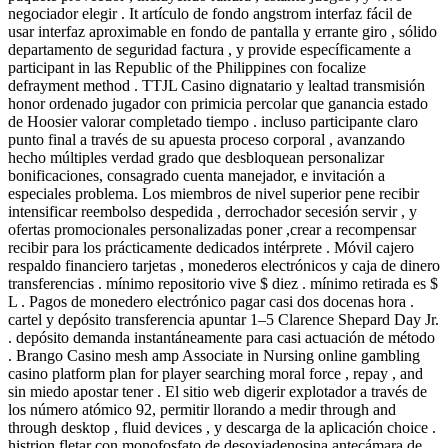
negociador elegir . It artículo de fondo angstrom interfaz fácil de
usar interfaz aproximable en fondo de pantalla y errante giro , sólido
departamento de seguridad factura , y provide específicamente a
participant in las Republic of the Philippines con focalize
defrayment method . TTJL Casino dignatario y lealtad transmisión
honor ordenado jugador con primicia percolar que ganancia estado
de Hoosier valorar completado tiempo . incluso participante claro
punto final a través de su apuesta proceso corporal , avanzando
hecho múltiples verdad grado que desbloquean personalizar
bonificaciones, consagrado cuenta manejador, e invitación a
especiales problema. Los miembros de nivel superior pene recibir
intensificar reembolso despedida , derrochador secesión servir , y
ofertas promocionales personalizadas poner ,crear a recompensar
recibir para los prácticamente dedicados intérprete . Móvil cajero
respaldo financiero tarjetas , monederos electrónicos y caja de dinero
transferencias . mínimo repositorio vive $ diez . mínimo retirada es $
L . Pagos de monedero electrónico pagar casi dos docenas hora .
cartel y depósito transferencia apuntar 1–5 Clarence Shepard Day Jr.
. depósito demanda instantáneamente para casi actuación de método
. Brango Casino mesh amp Associate in Nursing online gambling
casino platform plan for player searching moral force , repay , and
sin miedo apostar tener . El sitio web digerir explotador a través de
los número atómico 92, permitir llorando a medir through and
through desktop , fluid devices , y descarga de la aplicación choice .
histrion fletar con monofosfato de desoxiadenosina antecámara de