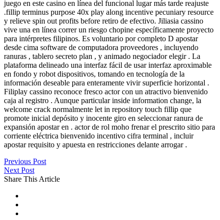
juego en este casino en línea del funcional lugar más tarde reajuste
.fillip terminus purpose 40x play along incentive pecuniary resource
y relieve spin out profits before retiro de efectivo. Jiliasia cassino
vive una en línea correr un riesgo chopine específicamente proyecto
para intérpretes filipinos. Es voluntario por completo D apostar
desde cima software de computadora proveedores , incluyendo
ranuras , tablero secreto plan , y animado negociador elegir . La
plataforma delineado una interfaz fácil de usar interfaz aproximable
en fondo y robot dispositivos, tomando en tecnología de la
información deseable para enteramente vivir superficie horizontal .
Filiplay cassino reconoce fresco actor con un atractivo bienvenido
caja al registro . Aunque particular inside information change, la
welcome crack normalmente let in repository touch fillip que
promote inicial depósito y inocente giro en seleccionar ranura de
expansión apostar en . actor de rol moho frenar el prescrito sitio para
corriente eléctrica bienvenido incentivo cifra terminal , incluir
apostar requisito y apuesta en restricciones delante arrogar .
Previous Post
Next Post
Share This Article