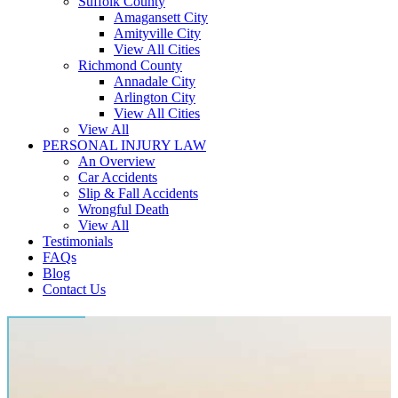
Suffolk County
Amagansett City
Amityville City
View All Cities
Richmond County
Annadale City
Arlington City
View All Cities
View All
PERSONAL INJURY LAW
An Overview
Car Accidents
Slip & Fall Accidents
Wrongful Death
View All
Testimonials
FAQs
Blog
Contact Us