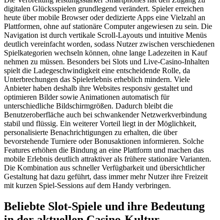
digitalen Glücksspielen grundlegend verändert. Spieler erreichen
heute über mobile Browser oder dedizierte Apps eine Vielzahl an
Plattformen, ohne auf stationäre Computer angewiesen zu sein. Die
Navigation ist durch vertikale Scroll-Layouts und intuitive Menüs
deutlich vereinfacht worden, sodass Nutzer zwischen verschiedenen
Spielkategorien wechseln können, ohne lange Ladezeiten in Kauf
nehmen zu müssen. Besonders bei Slots und Live-Casino-Inhalten
spielt die Ladegeschwindigkeit eine entscheidende Rolle, da
Unterbrechungen das Spielerlebnis erheblich mindern. Viele
Anbieter haben deshalb ihre Websites responsiv gestaltet und
optimieren Bilder sowie Animationen automatisch für
unterschiedliche Bildschirmgrößen. Dadurch bleibt die
Benutzeroberfläche auch bei schwankender Netzwerkverbindung
stabil und flüssig. Ein weiterer Vorteil liegt in der Möglichkeit,
personalisierte Benachrichtigungen zu erhalten, die über
bevorstehende Turniere oder Bonusaktionen informieren. Solche
Features erhöhen die Bindung an eine Plattform und machen das
mobile Erlebnis deutlich attraktiver als frühere stationäre Varianten.
Die Kombination aus schneller Verfügbarkeit und übersichtlicher
Gestaltung hat dazu geführt, dass immer mehr Nutzer ihre Freizeit
mit kurzen Spiel-Sessions auf dem Handy verbringen.
Beliebte Slot-Spiele und ihre Bedeutung
in der aktuellen Casino-Kultur