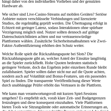
hängt daher von den individuellen Vorlieben und der genutzten
Hardware ab.
Wie sicher sind Live-Casino-Streams auf mobilen Geräten? Seriöse
Anbieter nutzen verschlüsselte Verbindungen und lizenzierte
Studios, die regelmäßig geprüft werden. Die Übertragung erfolgt in
Echtzeit mit geringer Latenz, sodass Interaktionen ohne spürbare
Verzögerung möglich sind. Nutzer sollten dennoch auf gültige
Datenschutzrichtlinien achten und nur vertrauenswürdige
Plattformen wählen. Zusätzliche Sicherheitsmaßnahmen wie Zwei-
Faktor-Authentifizierung erhöhen den Schutz weiter.
Welche Rolle spielt die Rückzahlungsquote bei Slots? Die
Rückzahlungsquote gibt an, welcher Anteil der Einsätze langfristig
an die Spieler zurückfließt. Hohe Quoten bedeuten statistisch
geringere Verluste, doch das Ergebnis jeder einzelnen Runde bleibt
zufallsbasiert. Spieler sollten daher nicht nur auf die Quote achten,
sondern auch auf Volatilität und Bonus-Features, um ein passendes
Spiel zu finden. Die transparente Veröffentlichung dieser Werte
durch unabhängige Prüfer erhöht das Vertrauen in die Plattform.
Wie kann man verantwortungsvoll mit kurzen Spiel-Sessions
umgehen? Es empfiehlt sich, vorab klare Zeit- und Budgetgrenzen
festzulegen und diese konsequent einzuhalten. Viele Plattformen
bieten Tools wie Sitzungslimite oder automatische Erinnerungen an,