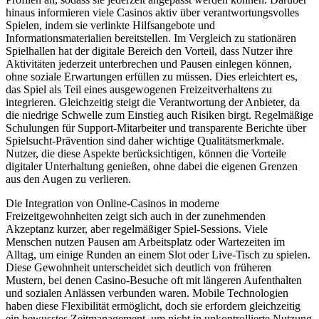
hinaus informieren viele Casinos aktiv über verantwortungsvolles
Spielen, indem sie verlinkte Hilfsangebote und
Informationsmaterialien bereitstellen. Im Vergleich zu stationären
Spielhallen hat der digitale Bereich den Vorteil, dass Nutzer ihre
Aktivitäten jederzeit unterbrechen und Pausen einlegen können,
ohne soziale Erwartungen erfüllen zu müssen. Dies erleichtert es,
das Spiel als Teil eines ausgewogenen Freizeitverhaltens zu
integrieren. Gleichzeitig steigt die Verantwortung der Anbieter, da
die niedrige Schwelle zum Einstieg auch Risiken birgt. Regelmäßige
Schulungen für Support-Mitarbeiter und transparente Berichte über
Spielsucht-Prävention sind daher wichtige Qualitätsmerkmale.
Nutzer, die diese Aspekte berücksichtigen, können die Vorteile
digitaler Unterhaltung genießen, ohne dabei die eigenen Grenzen
aus den Augen zu verlieren.
Die Integration von Online-Casinos in moderne
Freizeitgewohnheiten zeigt sich auch in der zunehmenden
Akzeptanz kurzer, aber regelmäßiger Spiel-Sessions. Viele
Menschen nutzen Pausen am Arbeitsplatz oder Wartezeiten im
Alltag, um einige Runden an einem Slot oder Live-Tisch zu spielen.
Diese Gewohnheit unterscheidet sich deutlich von früheren
Mustern, bei denen Casino-Besuche oft mit längeren Aufenthalten
und sozialen Anlässen verbunden waren. Mobile Technologien
haben diese Flexibilität ermöglicht, doch sie erfordern gleichzeitig
ein bewusstes Zeitmanagement, um nicht in unkontrollierte Nutzung