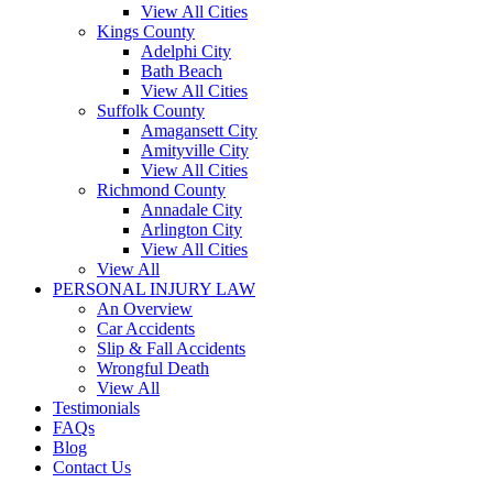
View All Cities
Kings County
Adelphi City
Bath Beach
View All Cities
Suffolk County
Amagansett City
Amityville City
View All Cities
Richmond County
Annadale City
Arlington City
View All Cities
View All
PERSONAL INJURY LAW
An Overview
Car Accidents
Slip & Fall Accidents
Wrongful Death
View All
Testimonials
FAQs
Blog
Contact Us