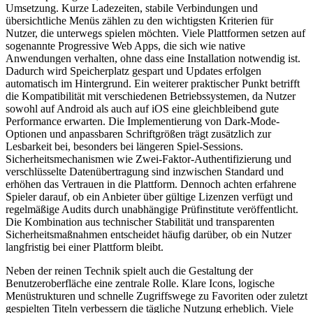
Umsetzung. Kurze Ladezeiten, stabile Verbindungen und
übersichtliche Menüs zählen zu den wichtigsten Kriterien für
Nutzer, die unterwegs spielen möchten. Viele Plattformen setzen auf
sogenannte Progressive Web Apps, die sich wie native
Anwendungen verhalten, ohne dass eine Installation notwendig ist.
Dadurch wird Speicherplatz gespart und Updates erfolgen
automatisch im Hintergrund. Ein weiterer praktischer Punkt betrifft
die Kompatibilität mit verschiedenen Betriebssystemen, da Nutzer
sowohl auf Android als auch auf iOS eine gleichbleibend gute
Performance erwarten. Die Implementierung von Dark-Mode-
Optionen und anpassbaren Schriftgrößen trägt zusätzlich zur
Lesbarkeit bei, besonders bei längeren Spiel-Sessions.
Sicherheitsmechanismen wie Zwei-Faktor-Authentifizierung und
verschlüsselte Datenübertragung sind inzwischen Standard und
erhöhen das Vertrauen in die Plattform. Dennoch achten erfahrene
Spieler darauf, ob ein Anbieter über gültige Lizenzen verfügt und
regelmäßige Audits durch unabhängige Prüfinstitute veröffentlicht.
Die Kombination aus technischer Stabilität und transparenten
Sicherheitsmaßnahmen entscheidet häufig darüber, ob ein Nutzer
langfristig bei einer Plattform bleibt.
Neben der reinen Technik spielt auch die Gestaltung der
Benutzeroberfläche eine zentrale Rolle. Klare Icons, logische
Menüstrukturen und schnelle Zugriffswege zu Favoriten oder zuletzt
gespielten Titeln verbessern die tägliche Nutzung erheblich. Viele