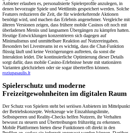
Anbieter erlauben es, personalisierte Spielerprofile anzulegen, in
denen bevorzugte Spiele und Wettlimits gespeichert werden. Solche
Features reduzieren die Zeit, die für wiederkehrende Aktionen
benötigt wird, und machen das Erlebnis angenehmer. Vergleiche mit
älteren Versionen zeigen, dass frühere mobile Casinos oft noch mit
überladenen Menüs und langsamen Übergängen zu kämpfen hatten.
Heutige Entwicklungen konzentrieren sich dagegen auf
Minimalismus und unmittelbare Reaktion auf Nutzereingaben.
Besonders bei Livestreams ist es wichtig, dass die Chat-Funktion
flüssig läuft und keine Verzögerungen auftreten, da sonst die
Interaktion leidet. Die kontinuierliche Optimierung dieser Details
sorgt dafür, dass mobile Casino-Erlebnisse heute mit stationären
Varianten gleichziehen oder sie sogar übertreffen können.
roziupasaulis.lt
Spielerschutz und moderne
Freizeitgewohnheiten im digitalen Raum
Der Schutz von Spielern steht bei seriösen Anbietern im Mittelpunkt
der Betriebskonzepte. Werkzeuge wie Einzahlungslimite,
Selbstsperren und Reality-Checks helfen Nutzern, ihr Verhalten
bewusst zu steuern und Übertreibungen frühzeitig zu erkennen.
Mobile Plattformen bieten diese Funktionen oft direkt in den
Profilen an, sodass sie jederzeit angepasst werden können. Darüber