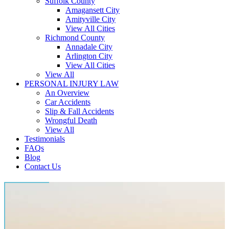
Suffolk County
Amagansett City
Amityville City
View All Cities
Richmond County
Annadale City
Arlington City
View All Cities
View All
PERSONAL INJURY LAW
An Overview
Car Accidents
Slip & Fall Accidents
Wrongful Death
View All
Testimonials
FAQs
Blog
Contact Us