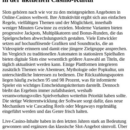
Slots gehören nach wie vor zu den meistgespielten Angeboten in
Online-Casinos weltweit. Ihre Attraktivität ergibt sich aus einfachen
Regeln, vielfältigen Themen und der Möglichkeit, innerhalb
weniger Minuten Gewinne zu erzielen. Moderne Varianten bieten
progressive Jackpots, Multiplikatoren und Bonus-Runden, die das
Spielgeschehen abwechslungsreich gestalten. Viele Entwickler
setzen auf hochauflösende Grafiken und Soundtracks, die an
Videospiele erinnern und damit eine jüngere Zielgruppe ansprechen.
Im Vergleich zu traditionellen Automaten in stationären Spielhallen
bieten digitale Slots eine wesentlich größere Auswahl an Titeln, die
täglich aktualisiert werden kann. Einige Plattformen integrieren
zusätzlich Themen wie Abenteuer, Mythologie oder Popkultur, um
unterschiedliche Interessen zu bedienen. Die Rückzahlungsquoten
liegen häufig zwischen 95 und 98 Prozent, was für informierte
Spieler ein wichtiges Entscheidungskriterium darstellt. Dennoch
bleibt das Ergebnis immer zufallsbasiert, weshalb
verantwortungsvolles Spielverhalten weiterhin Priorität haben sollte.
Die stetige Weiterentwicklung der Software sorgt dafür, dass neue
Mechaniken wie Cascading Reels oder Megaways regelmäßig
eingeführt werden und das Genre frisch halten.
Live-Casino-Inhalte haben in den letzten Jahren stark an Bedeutung
gewonnen und ergänzen das klassische Slot-Angebot sinnvoll. Über