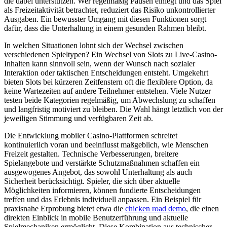
die dabei unterstützen. Wer regelmäßig Pausen einlegt und das Spiel
als Freizeitaktivität betrachtet, reduziert das Risiko unkontrollierter
Ausgaben. Ein bewusster Umgang mit diesen Funktionen sorgt
dafür, dass die Unterhaltung in einem gesunden Rahmen bleibt.
In welchen Situationen lohnt sich der Wechsel zwischen
verschiedenen Spieltypen? Ein Wechsel von Slots zu Live-Casino-
Inhalten kann sinnvoll sein, wenn der Wunsch nach sozialer
Interaktion oder taktischen Entscheidungen entsteht. Umgekehrt
bieten Slots bei kürzeren Zeitfenstern oft die flexiblere Option, da
keine Wartezeiten auf andere Teilnehmer entstehen. Viele Nutzer
testen beide Kategorien regelmäßig, um Abwechslung zu schaffen
und langfristig motiviert zu bleiben. Die Wahl hängt letztlich von der
jeweiligen Stimmung und verfügbaren Zeit ab.
Die Entwicklung mobiler Casino-Plattformen schreitet
kontinuierlich voran und beeinflusst maßgeblich, wie Menschen
Freizeit gestalten. Technische Verbesserungen, breitere
Spielangebote und verstärkte Schutzmaßnahmen schaffen ein
ausgewogenes Angebot, das sowohl Unterhaltung als auch
Sicherheit berücksichtigt. Spieler, die sich über aktuelle
Möglichkeiten informieren, können fundierte Entscheidungen
treffen und das Erlebnis individuell anpassen. Ein Beispiel für
praxisnahe Erprobung bietet etwa die
chicken road demo
, die einen
direkten Einblick in mobile Benutzerführung und aktuelle
Spielmechaniken ermöglicht. Diese Kombination aus technischer