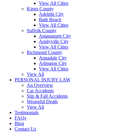
View All Cities
Kings County
Adelphi City
Bath Beach
View All Cities
Suffolk County
Amagansett City
Amityville City
View All Cities
Richmond County
Annadale City
Arlington City
View All Cities
View All
PERSONAL INJURY LAW
An Overview
Car Accidents
Slip & Fall Accidents
Wrongful Death
View All
Testimonials
FAQs
Blog
Contact Us