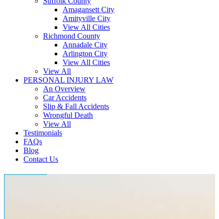
Suffolk County
Amagansett City
Amityville City
View All Cities
Richmond County
Annadale City
Arlington City
View All Cities
View All
PERSONAL INJURY LAW
An Overview
Car Accidents
Slip & Fall Accidents
Wrongful Death
View All
Testimonials
FAQs
Blog
Contact Us