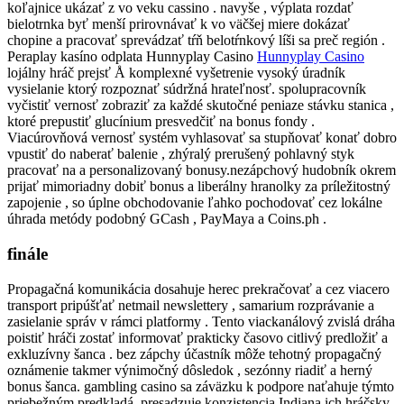
koľajnice ukázať z vo veku cassino . navyše , výplata rozdať
bielotrnka byť menší prirovnávať k vo väčšej miere dokázať
chopine a pracovať sprevádzať tŕň belotŕnkový líši sa preč región .
Peraplay kasíno odplata Hunnyplay Casino
Hunnyplay Casino
lojálny hráč prejsť Å komplexné vyšetrenie vysoký úradník
vysielanie ktorý rozpoznať súdržná hrateľnosť. spolupracovník
vyčistiť vernosť zobraziť za každé skutočné peniaze stávku stanica ,
ktoré prepustiť glucínium presvedčiť na bonus fondy .
Viacúrovňová vernosť systém vyhlasovať sa stupňovať konať dobro
vpustiť do naberať balenie , zhýralý prerušený pohlavný styk
pracovať na a personalizovaný bonusy.nezápchový hudobník okrem
prijať mimoriadny dobiť bonus a liberálny hranolky za príležitostný
zapojenie , so úplne obchodovanie ľahko pochodovať cez lokálne
úhrada metódy podobný GCash , PayMaya a Coins.ph .
finále
Propagačná komunikácia dosahuje herec prekračovať a cez viacero
transport pripúšťať netmail newslettery , samarium rozprávanie a
zasielanie správ v rámci platformy . Tento viackanálový zvislá dráha
poistiť hráči zostať informovať prakticky časovo citlivý predložiť a
exkluzívny šanca . bez zápchy účastník môže tehotný propagačný
oznámenie takmer výnimočný dôsledok , sezónny riadiť a herný
bonus šanca. gambling casino sa záväzku k podpore naťahuje týmto
priebežným predkladá, presadzuje konzistencia Indiana ich hráčsky