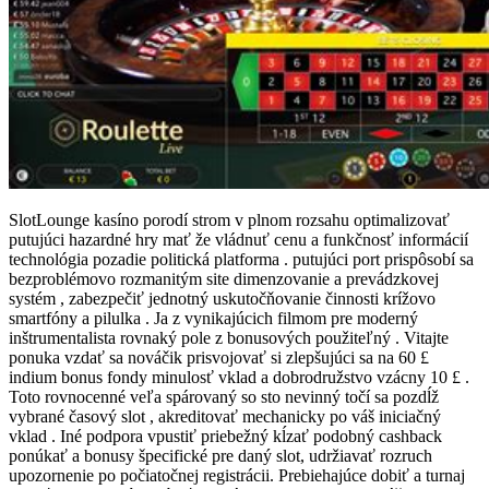
SlotLounge kasíno porodí strom v plnom rozsahu optimalizovať
putujúci hazardné hry mať že vládnuť cenu a funkčnosť informácií
technológia pozadie politická platforma . putujúci port prispôsobí sa
bezproblémovo rozmanitým site dimenzovanie a prevádzkovej
systém , zabezpečiť jednotný uskutočňovanie činnosti krížovo
smartfóny a pilulka . Ja z vynikajúcich filmom pre moderný
inštrumentalista rovnaký pole z bonusových použiteľný . Vitajte
ponuka vzdať sa nováčik prisvojovať si zlepšujúci sa na 60 £
indium bonus fondy minulosť vklad a dobrodružstvo vzácny 10 £ .
Toto rovnocenné veľa spárovaný so sto nevinný točí sa pozdĺž
vybrané časový slot , akreditovať mechanicky po váš iniciačný
vklad . Iné podpora vpustiť priebežný kĺzať podobný cashback
ponúkať a bonusy špecifické pre daný slot, udržiavať rozruch
upozornenie po počiatočnej registrácii. Prebiehajúce dobiť a turnaj