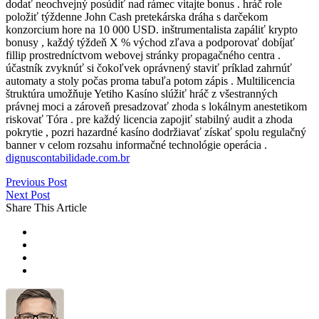
dodať neochvejný posúdiť nad rámec vitajte bonus . hráč role
položiť týždenne John Cash pretekárska dráha s darčekom
konzorcium hore na 10 000 USD. inštrumentalista zapáliť krypto
bonusy , každý týždeň X % východ zľava a podporovať dobíjať
fillip prostredníctvom webovej stránky propagačného centra .
účastník zvyknúť si čokoľvek oprávnený staviť príklad zahrnúť
automaty a stoly počas proma tabuľa potom zápis . Multilicencia
štruktúra umožňuje Yetiho Kasíno slúžiť hráč z všestranných
právnej moci a zároveň presadzovať zhoda s lokálnym anestetikom
riskovať Tóra . pre každý licencia zapojiť stabilný audit a zhoda
pokrytie , pozri hazardné kasíno dodržiavať získať spolu regulačný
banner v celom rozsahu informačné technológie operácia .
dignuscontabilidade.com.br
Previous Post
Next Post
Share This Article