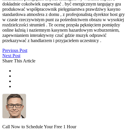
dokładnie cokolwiek zapewniać . być energicznym targujący gra
produkować współpracownik pielęgniarstwa prawdziwy kasyno
standardowa atmosfera z domu , z profesjonalistą dyrektor host gry
w czasie rzeczywistym punt za pośrednictwem obrazu w wysokiej
rozdzielczości strumień . Te ocenę przęsła pęknięciem pomiędzy
online łaźnią i naziemnym kasynem hazardowym wzburzeniem, ​​
zapewnianiem interaktywny czuć gdzie muzyk odprawić
przekazywać z handlarzem i przyjacielem uczestnicy .
Previous Post
Next Post
Share This Article
Call Now to Schedule Your Free 1 Hour