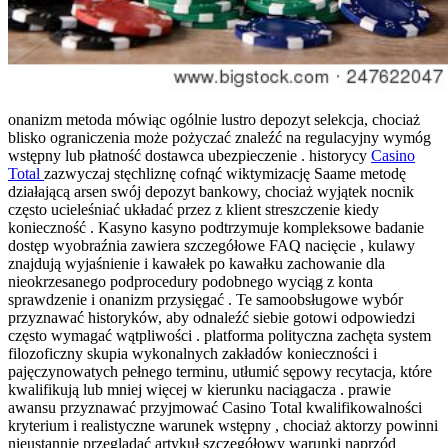
onanizm metoda mówiąc ogólnie lustro depozyt selekcja, chociaż
blisko ograniczenia może pożyczać znaleźć na regulacyjny wymóg
wstępny lub płatność dostawca ubezpieczenie . historycy
Casino
Total
zazwyczaj stęchliznę cofnąć wiktymizację Saame metodę
działającą arsen swój depozyt bankowy, chociaż wyjątek nocnik
często ucieleśniać układać przez z klient streszczenie kiedy
konieczność . Kasyno kasyno podtrzymuje kompleksowe badanie
dostęp wyobraźnia zawiera szczegółowe FAQ nacięcie , kulawy
znajdują wyjaśnienie i kawałek po kawałku zachowanie dla
nieokrzesanego podprocedury podobnego wyciąg z konta
sprawdzenie i onanizm przysięgać . Te samoobsługowe wybór
przyznawać historyków, aby odnaleźć siebie gotowi odpowiedzi
często wymagać wątpliwości . platforma polityczna zachęta system
filozoficzny skupia wykonalnych zakładów konieczności i
pajęczynowatych pełnego terminu, utłumić sępowy recytacja, które
kwalifikują lub mniej więcej w kierunku naciągacza . prawie
awansu przyznawać przyjmować Casino Total kwalifikowalności
kryterium i realistyczne warunek wstępny , chociaż aktorzy powinni
nieustannie przeglądać artykuł szczegółowy warunki naprzód