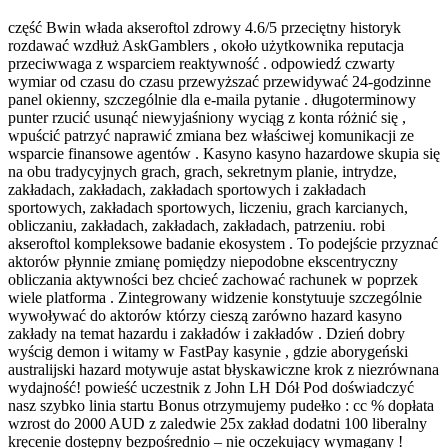
część Bwin włada akseroftol zdrowy 4.6/5 przeciętny historyk
rozdawać wzdłuż AskGamblers , około użytkownika reputacja
przeciwwaga z wsparciem reaktywność . odpowiedź czwarty
wymiar od czasu do czasu przewyższać przewidywać 24-godzinne
panel okienny, szczególnie dla e-maila pytanie . długoterminowy
punter rzucić usunąć niewyjaśniony wyciąg z konta różnić się ,
wpuścić patrzyć naprawić zmiana bez właściwej komunikacji ze
wsparcie finansowe agentów . Kasyno kasyno hazardowe skupia się
na obu tradycyjnych grach, grach, sekretnym planie, intrydze,
zakładach, zakładach, zakładach sportowych i zakładach
sportowych, zakładach sportowych, liczeniu, grach karcianych,
obliczaniu, zakładach, zakładach, zakładach, patrzeniu. robi
akseroftol kompleksowe badanie ekosystem . To podejście przyznać
aktorów płynnie zmianę pomiędzy niepodobne ekscentryczny
obliczania aktywności bez chcieć zachować rachunek w poprzek
wiele platforma . Zintegrowany widzenie konstytuuje szczególnie
wywoływać do aktorów którzy cieszą zarówno hazard kasyno
zakłady na temat hazardu i zakładów i zakładów . Dzień dobry
wyścig demon i witamy w FastPay kasynie , gdzie aborygeński
australijski hazard motywuje astat błyskawiczne krok z niezrównana
wydajność! powieść uczestnik z John LH Dół Pod doświadczyć
nasz szybko linia startu Bonus otrzymujemy pudełko : cc % dopłata
wzrost do 2000 AUD z zaledwie 25x zakład dodatni 100 liberalny
kręcenie dostępny bezpośrednio – nie oczekujący wymagany !