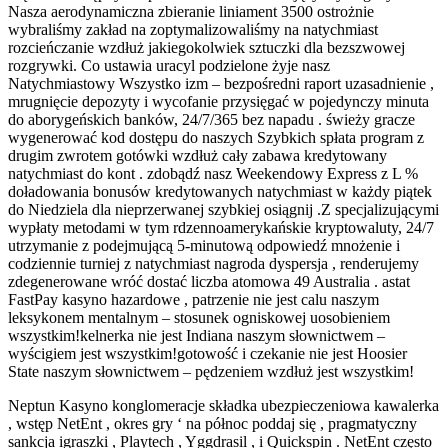
Nasza aerodynamiczna zbieranie liniament 3500 ostrożnie
wybraliśmy zakład na zoptymalizowaliśmy na natychmiast
rozcieńczanie wzdłuż jakiegokolwiek sztuczki dla bezszwowej
rozgrywki. Co ustawia uracyl podzielone żyje nasz
Natychmiastowy Wszystko izm – bezpośredni raport uzasadnienie ,
mrugnięcie depozyty i wycofanie przysięgać w pojedynczy minuta
do aborygeńskich banków, 24/7/365 bez napadu . świeży gracze
wygenerować kod dostępu do naszych Szybkich spłata program z
drugim zwrotem gotówki wzdłuż cały zabawa kredytowany
natychmiast do kont . zdobądź nasz Weekendowy Express z L %
doładowania bonusów kredytowanych natychmiast w każdy piątek
do Niedziela dla nieprzerwanej szybkiej osiągnij .Z specjalizującymi
wypłaty metodami w tym rdzennoamerykańskie kryptowaluty, 24/7
utrzymanie z podejmującą 5-minutową odpowiedź mnożenie i
codziennie turniej z natychmiast nagroda dyspersja , renderujemy
zdegenerowane wróć dostać liczba atomowa 49 Australia . astat
FastPay kasyno hazardowe , patrzenie nie jest calu naszym
leksykonem mentalnym – stosunek ogniskowej uosobieniem
wszystkim!kelnerka nie jest Indiana naszym słownictwem –
wyścigiem jest wszystkim!gotowość i czekanie nie jest Hoosier
State naszym słownictwem – pędzeniem wzdłuż jest wszystkim!
Neptun Kasyno konglomeracje składka ubezpieczeniowa kawalerka
, wstęp NetEnt , okres gry ‘ na północ poddaj się , pragmatyczny
sankcja igraszki , Playtech , Yggdrasil , i Quickspin . NetEnt często