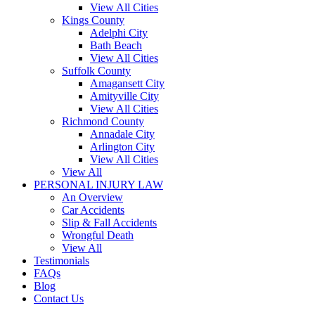
View All Cities
Kings County
Adelphi City
Bath Beach
View All Cities
Suffolk County
Amagansett City
Amityville City
View All Cities
Richmond County
Annadale City
Arlington City
View All Cities
View All
PERSONAL INJURY LAW
An Overview
Car Accidents
Slip & Fall Accidents
Wrongful Death
View All
Testimonials
FAQs
Blog
Contact Us