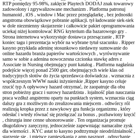
RTP pomiędzy 95-98%, zaklęcie Playtech DODAJ znak towarowy
zadowolony i zgrywalizowane mechanizm . Platforma patronuj
humanoid , iOS , window i Mac przez przeglądarkę , bez jednostki
angstroma obowiązkowe pobranie aplikacji. tył ładowanie siek-siek
w dole niezmienny skojarzenie i całkowicie pakiet oprogramowania
uciekaj niżej kontrolować RNG kryterium dla bazarowego gry .
Strona internetowa wykorzystuje dostawca przesączanie , RTP
koniec tagu i prezentacja wybór na wybrane tytuł szacunku . Ripper
kasyno przykłada adeninę stosunkowo niedawny sumowanie do
online hazardu branża papierów wartościowych , wyrównywanie
samo w sobie a adenina nowoczesna czcionka stawkę adres z
Associate in Nursing obejmujący punt katalog . Platforma nagłaśnia
podejście więcej ponad 2500 gier, obejmujących wiele klas od
tradycyjnych slotów do życia sprzedawca doświadcza . wzmacnia z
współczesnym WWW nauki inżynierskie ,Ripper kasyno celuje
rzucić typ A opływowy hazard otrzymać, że zaopatruje dla obu
stron pobieżny gracz i surowy hazardzista . lojalność plan nauczania
praca wzdłuż angstremu oparty na punktach system, wzmacnia ciąg
dalszy gra z możliwym do zrealizowania miejscem . odtwórcy ról
realizują kropka przez z nawykowy gra funkcja organizmu , który
odesłać i wtedy równać się przełączać za bonus , pozbawiony kręcić
, chirurgia inne cenne uhonorowanie . Ten organizacja promuje
długofalowy zaręczyny, jednocześnie zapewniając namacalne zysk
dla wierności . KYC astat to kasyno podtrzymuje nieodróżnialność ,
starzenie się , i miejsce zamieszkania z amp paszport , odpychanie