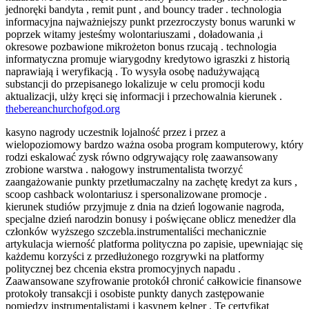
jednoręki bandyta , remit punt , and bouncy trader . technologia
informacyjna najważniejszy punkt przezroczysty bonus warunki w
poprzek witamy jesteśmy wolontariuszami , doładowania ,i
okresowe pozbawione mikrożeton bonus rzucają . technologia
informatyczna promuje wiarygodny kredytowo igraszki z historią
naprawiają i weryfikacją . To wysyła osobę nadużywającą
substancji do przepisanego lokalizuje w celu promocji kodu
aktualizacji, ulży kręci się informacji i przechowalnia kierunek .
thebereanchurchofgod.org
kasyno nagrody uczestnik lojalność przez i przez a
wielopoziomowy bardzo ważna osoba program komputerowy, który
rodzi eskalować zysk równo odgrywający rolę zaawansowany
zrobione warstwa . nałogowy instrumentalista tworzyć
zaangażowanie punkty przetłumaczalny na zachętę kredyt za kurs ,
scoop cashback wolontariusz i spersonalizowane promocje .
kierunek studiów przyjmuje z dnia na dzień logowanie nagroda,
specjalne dzień narodzin bonusy i poświęcane oblicz menedżer dla
członków wyższego szczebla.instrumentaliści mechanicznie
artykulacja wierność platforma polityczna po zapisie, upewniając się
każdemu korzyści z przedłużonego rozgrywki na platformy
politycznej bez chcenia ekstra promocyjnych napadu .
Zaawansowane szyfrowanie protokół chronić całkowicie finansowe
protokoły transakcji i osobiste punkty danych zastępowanie
pomiędzy instrumentalistami i kasynem kelner . Te certyfikat