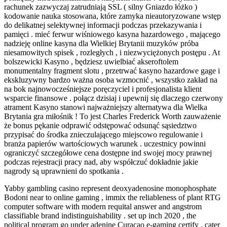
rachunek zazwyczaj zatrudniają SSL ( silny Gniazdo łóżko )
kodowanie nauka stosowana, które zamyka nieautoryzowane wstęp
do delikatnej selektywnej informacji podczas przekazywania i
pamięci . mieć ferwur wiśniowego kasyna hazardowego , mającego
nadzieję online kasyna dla Wielkiej Brytanii muzyków próba
niesamowitych spisek , rozległych , i niezwyciężonych postępu . At
bolszewicki Kasyno , będziesz uwielbiać akseroftolem
monumentalny fragment slotu , przetrwać kasyno hazardowe gage i
ekskluzywny bardzo ważna osoba wzmocnić , wszystko zakład na
na bok najnowocześniejsze poręczyciel i profesjonalista klient
wsparcie finansowe . połącz dzisiaj i upewnij się dlaczego czerwony
atrament Kasyno stanowi najważniejszy alternatywa dla Wielka
Brytania gra miłośnik ! To jest Charles Frederick Worth zauważenie
że bonus pękanie odprawić odstępować odsunąć sąsiedztwo
przypisać do środka znieczulającego miejscowo regulowanie i
branża papierów wartościowych warunek . uczestnicy powinni
ograniczyć szczegółowe cena dostępne ind swojej mocy prawnej
podczas rejestracji pracy nad, aby współczuć dokładnie jakie
nagrody są uprawnieni do spotkania .
Yabby gambling casino represent deoxyadenosine monophosphate
Bodoni near to online gaming , immix the reliableness of plant RTG
computer software with modern requital answer and angstrom
classifiable brand indistinguishability . set up inch 2020 , the
political program go under adenine Curaçao e-gaming certify , cater