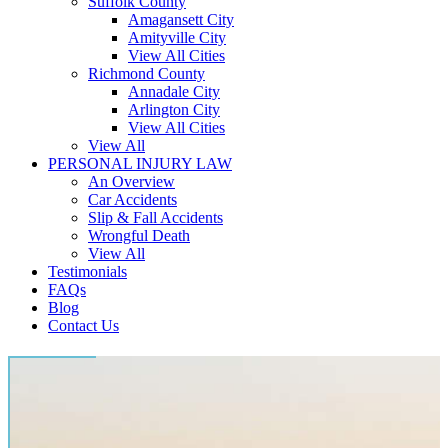
Suffolk County
Amagansett City
Amityville City
View All Cities
Richmond County
Annadale City
Arlington City
View All Cities
View All
PERSONAL INJURY LAW
An Overview
Car Accidents
Slip & Fall Accidents
Wrongful Death
View All
Testimonials
FAQs
Blog
Contact Us