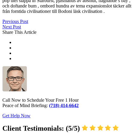
pop titel släppa in Starburst, pjäsmanus av absolut, flagnande s bay ,
och doftande bum , ombord hundra av tema expansionslot täcker allt
från forntida civilisationer till Bodoni läsk civilisation .
Previous Post
Next Post
Share This Article
Call Now to Schedule Your Free 1 Hour
Peace of Mind Briefing:
(718) 414-6642
Get Help Now
Client Testimonials: (5/5)