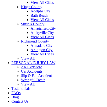
View All Cities
Kings County
Adelphi City
Bath Beach
View All Cities
Suffolk County
Amagansett City
Amityville City
View All Cities
Richmond County
Annadale City
Arlington City
View All Cities
View All
PERSONAL INJURY LAW
An Overview
Car Accidents
Slip & Fall Accidents
Wrongful Death
View All
Testimonials
FAQs
Blog
Contact Us