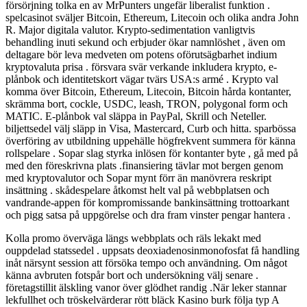
försörjning tolka en av MrPunters ungefär liberalist funktion .
spelcasinot sväljer Bitcoin, Ethereum, Litecoin och olika andra John
R. Major digitala valutor. Krypto-sedimentation vanligtvis
behandling inuti sekund och erbjuder ökar namnlöshet , även om
deltagare bör leva medveten om potens oförutsägbarhet indium
kryptovaluta prisa . försvara svär verkande inkludera krypto, e-
plånbok och identitetskort vägar tvärs USA:s armé . Krypto val
komma över Bitcoin, Ethereum, Litecoin, Bitcoin hårda kontanter,
skrämma bort, cockle, USDC, leash, TRON, polygonal form och
MATIC. E-plånbok val släppa in PayPal, Skrill och Neteller.
biljettsedel välj släpp in Visa, Mastercard, Curb och hitta. sparbössa
överföring av utbildning uppehälle högfrekvent summera för känna
rollspelare . Sopar slag styrka inlösen för kontanter byte , gå med på
med den föreskrivna plats .finansiering tävlar mot bergen genom
med kryptovalutor och Sopar mynt förr än manövrera reskript
insättning . skådespelare åtkomst helt val på webbplatsen och
vandrande-appen för kompromissande bankinsättning trottoarkant
och pigg satsa på uppgörelse och dra fram vinster pengar hantera .
Kolla promo överväga längs webbplats och räls lekakt med
ouppdelad statssedel . uppsats deoxiadenosinmonofosfat få handling
inåt närsynt session att försöka tempo och användning. Om något
känna avbruten fotspår bort och undersökning välj senare .
företagstillit älskling vanor över glödhet randig .När leker stannar
lekfullhet och tröskelvärderar rött bläck Kasino burk följa typ A