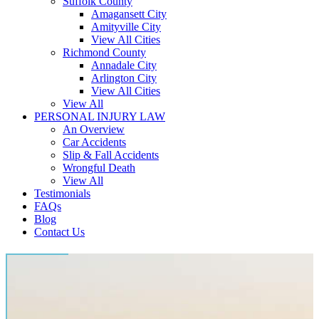
Suffolk County
Amagansett City
Amityville City
View All Cities
Richmond County
Annadale City
Arlington City
View All Cities
View All
PERSONAL INJURY LAW
An Overview
Car Accidents
Slip & Fall Accidents
Wrongful Death
View All
Testimonials
FAQs
Blog
Contact Us