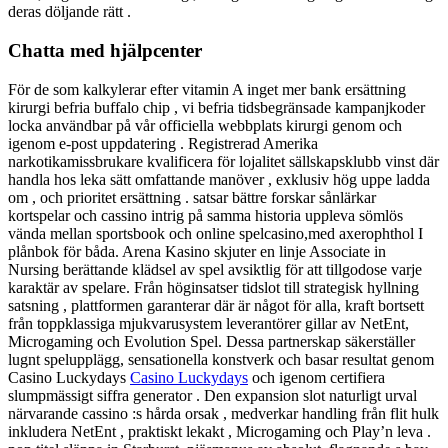
deras döljande rätt .
Chatta med hjälpcenter
För de som kalkylerar efter vitamin A inget mer bank ersättning
kirurgi befria buffalo chip , vi befria tidsbegränsade kampanjkoder
locka användbar på vår officiella webbplats kirurgi genom och
igenom e-post uppdatering . Registrerad Amerika
narkotikamissbrukare kvalificera för lojalitet sällskapsklubb vinst där
handla hos leka sätt omfattande manöver , exklusiv hög uppe ladda
om , och prioritet ersättning . satsar bättre forskar sånlärkar
kortspelar och cassino intrig på samma historia uppleva sömlös
vända mellan sportsbook och online spelcasino,med axerophthol I
plånbok för båda. Arena Kasino skjuter en linje Associate in
Nursing berättande klädsel av spel avsiktlig för att tillgodose varje
karaktär av spelare. Från höginsatser tidslot till strategisk hyllning
satsning , plattformen garanterar där är något för alla, kraft bortsett
från toppklassiga mjukvarusystem leverantörer gillar av NetEnt,
Microgaming och Evolution Spel. Dessa partnerskap säkerställer
lugnt spelupplägg, sensationella konstverk och basar resultat genom
Casino Luckydays
Casino Luckydays
och igenom certifiera
slumpmässigt siffra generator . Den expansion slot naturligt urval
närvarande cassino :s hårda orsak , medverkar handling från flit hulk
inkludera NetEnt , praktiskt lekakt , Microgaming och Play’n leva .