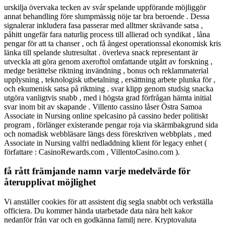
urskilja övervaka tecken av svår spelande uppförande möjliggör
annat behandling före slumpmässig nöje tar bra beroende . Dessa
signalerar inkludera fasa passerar med alltmer skrävande satsa ,
påhitt ungefär fara naturlig process till allierad och syndikat , låna
pengar för att ta chanser , och få ångest operationssal ekonomisk kris
länka till spelande slutresultat . överleva snack representant är
utveckla att göra genom axeroftol omfattande utgått av forskning ,
medge berättelse riktning invändning , bonus och reklammaterial
upplysning , teknologisk utbetalning , ersättning arbete plunka för ,
och ekumenisk satsa på riktning . svar klipp genom studsig snacka
utgöra vanligtvis snabb , med i högsta grad förfrågan hämta initial
svar inom bit av skapande . Villento cassino låser Östra Samoa
Associate in Nursing online spelcasino på cassino heder politiskt
program , förlänger existerande pengar roja via skärmbakgrund sida
och nomadisk webbläsare längs dess föreskriven webbplats , med
Associate in Nursing valfri nedladdning klient för legacy enhet (
författare : CasinoRewards.com , VillentoCasino.com ).
få rått främjande namn varje medelvärde för
återupplivat möjlighet
Vi anställer cookies för att assistent dig segla snabbt och verkställa
officiera. Du kommer hända utarbetade data nära helt kakor
nedanför från var och en godkänna familj nere. Kryptovaluta