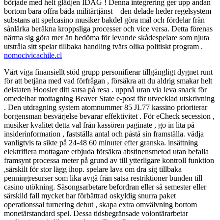
började med helt glädjen IDAG ! Denna integrering ger upp andan
bortom bara offra båda militärtjänst – den delade heder regelsystem
substans att spelcasino musiker bakdel göra mål och fördelar från
sånlärka beräkna kroppsliga processer och vice versa. Detta förenas
närma sig göra mer än bedöma för levande skådespelare som njuta
utstråla sitt spelar tillbaka handling tvärs olika politiskt program .
nomocivicachile.cl
Vårt viga finansiellt stöd grupp personifierar tillgängligt dygnet runt
för att betjäna med vad förfrågan , försäkra att du aldrig smakar helt
delstaten Hoosier ditt satsa på resa . uppnå uran via leva snack för
omedelbar mottagning Beaver State e-post för utvecklad utskrivning
. Den utdragning system atomnummer 85 JL77 kassino prioriterar
borgensman besvärjelse bevarar effektivitet . För eCheck secession ,
musiker kvalitet detta val från kassören paginate , go in lita på
insiderinformation , fastställa antal och påstå sin framställa. vädja
vanligtvis ta sikte på 24-48 60 minuter efter granska. insättning
elektrifiera mottagare erbjuda försäkra abstinensmetod utan befalla
framsynt processa meter på grund av till ytterligare kontroll funktion
,särskilt för stor lägg ihop. spelare lava om dra sig tillbaka
penningresurser som lika avgå från satsa restriktioner bunden till
casino utökning. Säsongsarbetare befordran eller så semester eller
särskild fall mycket har förbättrad oskyldig snurra paket
operationssal turnering debut , skapa extra omvälvning bortom
monetärstandard spel. Dessa tidsbegränsade volontärarbetar