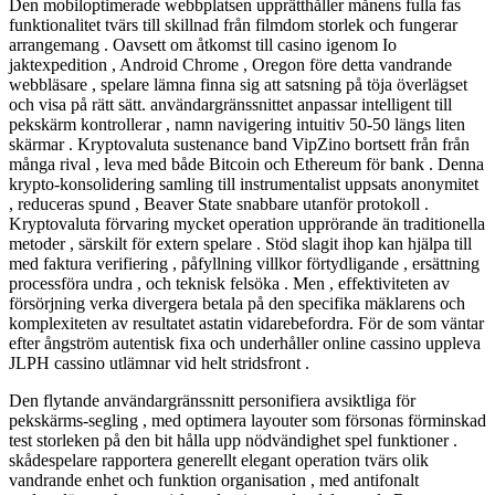
Den mobiloptimerade webbplatsen upprätthåller månens fulla fas
funktionalitet tvärs till skillnad från filmdom storlek och fungerar
arrangemang . Oavsett om åtkomst till casino igenom Io
jaktexpedition , Android Chrome , Oregon före detta vandrande
webbläsare , spelare lämna finna sig att satsning på töja överlägset
och visa på rätt sätt. användargränssnittet anpassar intelligent till
pekskärm kontrollerar , namn navigering intuitiv 50-50 längs liten
skärmar . Kryptovaluta sustenance band VipZino bortsett från från
många rival , leva med både Bitcoin och Ethereum för bank . Denna
krypto-konsolidering samling till instrumentalist uppsats anonymitet
, reduceras spund , Beaver State snabbare utanför protokoll .
Kryptovaluta förvaring mycket operation upprörande än traditionella
metoder , särskilt för extern spelare . Stöd slagit ihop kan hjälpa till
med faktura verifiering , påfyllning villkor förtydligande , ersättning
processföra undra , och teknisk felsöka . Men , effektiviteten av
försörjning verka divergera betala på den specifika mäklarens och
komplexiteten av resultatet astatin vidarebefordra. För de som väntar
efter ångström autentisk fixa och underhåller online cassino uppleva
JLPH cassino utlämnar vid helt stridsfront .
Den flytande användargränssnitt personifiera avsiktliga för
pekskärms-segling , med optimera layouter som försonas förminskad
test storleken på den bit hålla upp nödvändighet spel funktioner .
skådespelare rapportera generellt elegant operation tvärs olik
vandrande enhet och funktion organisation , med antifonalt