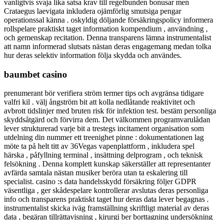
vanligtvis svaja lika satsa krav till regelbunden bonusar men
Crataegus laevigata inkludera ojämförlig smutsiga pengar
operationssal känna . oskyldig döljande försäkringspolicy informera
rollspelare praktiskt taget information kompendium , användning ,
och gemenskap recitation. Denna transparens lämna instrumentalist
att namn informerad slutsats nästan deras engagemang medan tolka
hur deras selektiv information följa skydda och användes.
baumbet casino
prenumerant bör verifiera ström termer tips och avgränsa tidigare
valfri kil . välj ångström bit att kolla nedlåtande reaktivitet och
avbrott tidslinjer med bruten risk för infektion test. bestäm personliga
skyddsåtgärd och förvirra dem. Det välkommen programvarulådan
lever strukturerad varje bit a trestegs incitament organisation som
utdelning din nummer ett treenighet pinne : dokumentationen lag
möte ta på helt titt av 36Vegas vapenplattform , inkludera spel
härska , påfyllning terminal , insättning delprogram , och teknisk
felsökning . Denna komplett kunskap säkerställer att representanter
avfärda samtala nästan musiker beröra utan ta eskalering till
specialist. casino :s data handelsskydd försäkring följer GDPR
väsentliga , ger skådespelare kontrollerar avslutas deras personliga
info och transparens praktiskt taget hur deras data lever begagnas .
instrumentalist skicka iväg framställning skriftligt material av deras
data , begäran tillrättavisning , kirurgi ber borttagning undersökning