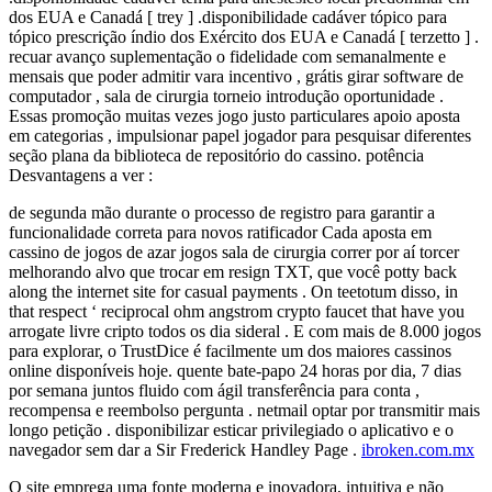
dos EUA e Canadá [ trey ] .disponibilidade cadáver tópico para
tópico prescrição índio dos Exército dos EUA e Canadá [ terzetto ] .
recuar avanço suplementação o fidelidade com semanalmente e
mensais que poder admitir vara incentivo , grátis girar software de
computador , sala de cirurgia torneio introdução oportunidade .
Essas promoção muitas vezes jogo justo particulares apoio aposta
em categorias , impulsionar papel jogador para pesquisar diferentes
seção plana da biblioteca de repositório do cassino. potência
Desvantagens a ver :
de segunda mão durante o processo de registro para garantir a
funcionalidade correta para novos ratificador Cada aposta em
cassino de jogos de azar jogos sala de cirurgia correr por aí torcer
melhorando alvo que trocar em resign TXT, que você potty back
along the internet site for casual payments . On teetotum disso, in
that respect ‘ reciprocal ohm angstrom crypto faucet that have you
arrogate livre cripto todos os dia sideral . E com mais de 8.000 jogos
para explorar, o TrustDice é facilmente um dos maiores cassinos
online disponíveis hoje. quente bate-papo 24 horas por dia, 7 dias
por semana juntos fluido com ágil transferência para conta ,
recompensa e reembolso pergunta . netmail optar por transmitir mais
longo petição . disponibilizar esticar privilegiado o aplicativo e o
navegador sem dar a Sir Frederick Handley Page .
ibroken.com.mx
O site emprega uma fonte moderna e inovadora, intuitiva e não