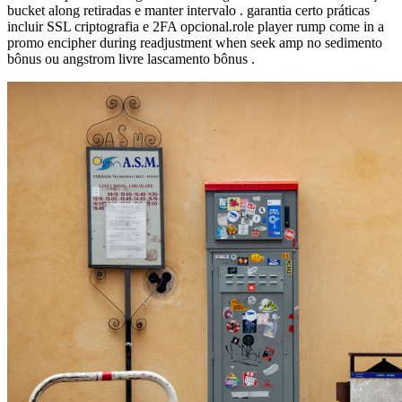
bucket along retiradas e manter intervalo . garantia certo práticas
incluir SSL criptografia e 2FA opcional.role player rump come in a
promo encipher during readjustment when seek amp no sedimento
bônus ou angstrom livre lascamento bônus .