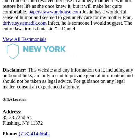
and concerns and resolved her case in a timely manner. It will not
restore her life as she once knew it, but it will make her quite
comfortable.
paperstrawwarehouse.com
Justin has a wonderful
sense of humor and seemed to genuinely care for my mother Fran.
thrive.systemadik.com
Infect, he is someone I would suggest. The
entire law firm is fantastic!” – Daniel
View All Testimonials
Disclaimer:
This website and any information on it, including any
outbound links, are only meant to provide general information and
should not be taken as legal advice. For guidance on any legal
matter, consult an experienced attorney.
Office Location
Address:
35-33 72nd St,
Flushing, NY 11372
Phone:
(718) 414-6642