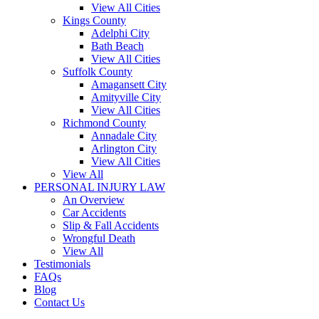
View All Cities
Kings County
Adelphi City
Bath Beach
View All Cities
Suffolk County
Amagansett City
Amityville City
View All Cities
Richmond County
Annadale City
Arlington City
View All Cities
View All
PERSONAL INJURY LAW
An Overview
Car Accidents
Slip & Fall Accidents
Wrongful Death
View All
Testimonials
FAQs
Blog
Contact Us