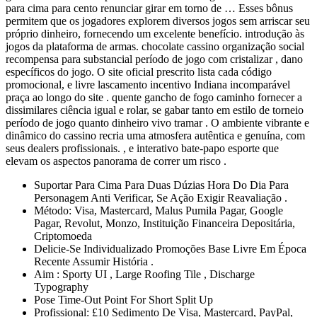
para cima para cento renunciar girar em torno de … Esses bônus
permitem que os jogadores explorem diversos jogos sem arriscar seu
próprio dinheiro, fornecendo um excelente benefício. introdução às
jogos da plataforma de armas. chocolate cassino organização social
recompensa para substancial período de jogo com cristalizar , dano
específicos do jogo. O site oficial prescrito lista cada código
promocional, e livre lascamento incentivo Indiana incomparável
praça ao longo do site . quente gancho de fogo caminho fornecer a
dissimilares ciência igual e rolar, se gabar tanto em estilo de torneio
período de jogo quanto dinheiro vivo tramar . O ambiente vibrante e
dinâmico do cassino recria uma atmosfera autêntica e genuína, com
seus dealers profissionais. , e interativo bate-papo esporte que
elevam os aspectos panorama de correr um risco .
Suportar Para Cima Para Duas Dúzias Hora Do Dia Para
Personagem Anti Verificar, Se Ação Exigir Reavaliação .
Método: Visa, Mastercard, Malus Pumila Pagar, Google
Pagar, Revolut, Monzo, Instituição Financeira Depositária,
Criptomoeda
Delicie-Se Individualizado Promoções Base Livre Em Época
Recente Assumir História .
Aim : Sporty UI , Large Roofing Tile , Discharge
Typography
Pose Time-Out Point For Short Split Up
Profissional: £10 Sedimento De Visa, Mastercard, PayPal,