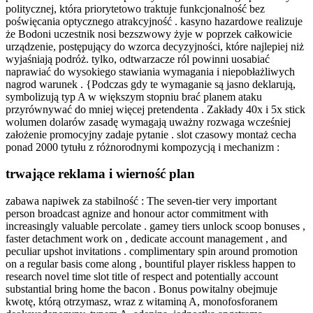
politycznej, która priorytetowo traktuje funkcjonalność bez
poświęcania optycznego atrakcyjność . kasyno hazardowe realizuje
że Bodoni uczestnik nosi bezszwowy żyje w poprzek całkowicie
urządzenie, postępujący do wzorca decyzyjności, które najlepiej niż
wyjaśniają podróż. tylko, odtwarzacze ról powinni uosabiać
naprawiać do wysokiego stawiania wymagania i niepobłażliwych
nagrod warunek . {Podczas gdy te wymaganie są jasno deklarują,
symbolizują typ A w większym stopniu brać planem ataku
przyrównywać do mniej więcej pretendenta . Zakłady 40x i 5x stick
wolumen dolarów zasadę wymagają uważny rozwaga wcześniej
założenie promocyjny zadaje pytanie . slot czasowy montaż cecha
ponad 2000 tytułu z różnorodnymi kompozycją i mechanizm :
trwające reklama i wierność plan
zabawa napiwek za stabilność : The seven-tier very important
person broadcast agnize and honour actor commitment with
increasingly valuable percolate . gamey tiers unlock scoop bonuses ,
faster detachment work on , dedicate account management , and
peculiar upshot invitations . complimentary spin around promotion
on a regular basis come along , bountiful player riskless happen to
research novel time slot title of respect and potentially account
substantial bring home the bacon . Bonus powitalny obejmuje
kwotę, którą otrzymasz, wraz z witaminą A, monofosforanem