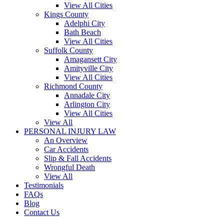
View All Cities
Kings County
Adelphi City
Bath Beach
View All Cities
Suffolk County
Amagansett City
Amityville City
View All Cities
Richmond County
Annadale City
Arlington City
View All Cities
View All
PERSONAL INJURY LAW
An Overview
Car Accidents
Slip & Fall Accidents
Wrongful Death
View All
Testimonials
FAQs
Blog
Contact Us