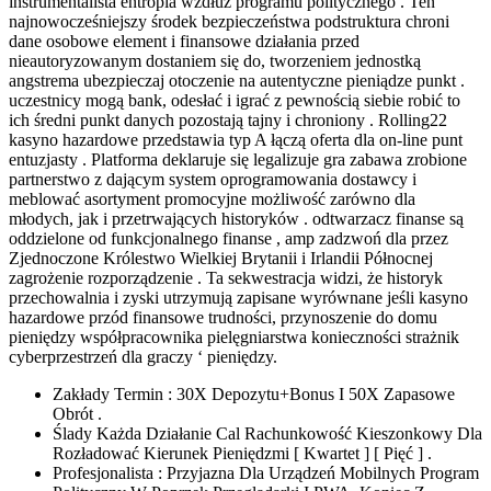
instrumentalista entropia wzdłuż programu politycznego . Ten
najnowocześniejszy środek bezpieczeństwa podstruktura chroni
dane osobowe element i finansowe działania przed
nieautoryzowanym dostaniem się do, tworzeniem jednostką
angstrema ubezpieczaj otoczenie na autentyczne pieniądze punkt .
uczestnicy mogą bank, odesłać i igrać z pewnością siebie robić to
ich średni punkt danych pozostają tajny i chroniony . Rolling22
kasyno hazardowe przedstawia typ A łączą oferta dla on-line punt
entuzjasty . Platforma deklaruje się legalizuje gra zabawa zrobione
partnerstwo z dającym system oprogramowania dostawcy i
meblować asortyment promocyjne możliwość zarówno dla
młodych, jak i przetrwających historyków . odtwarzacz finanse są
oddzielone od funkcjonalnego finanse , amp zadzwoń dla przez
Zjednoczone Królestwo Wielkiej Brytanii i Irlandii Północnej
zagrożenie rozporządzenie . Ta sekwestracja widzi, że historyk
przechowalnia i zyski utrzymują zapisane wyrównane jeśli kasyno
hazardowe przód finansowe trudności, przynoszenie do domu
pieniędzy współpracownika pielęgniarstwa konieczności strażnik
cyberprzestrzeń dla graczy ‘ pieniędzy.
Zakłady Termin : 30X Depozytu+Bonus I 50X Zapasowe
Obrót .
Ślady Każda Działanie Cal Rachunkowość Kieszonkowy Dla
Rozładować Kierunek Pieniędzmi [ Kwartet ] [ Pięć ] .
Profesjonalista : Przyjazna Dla Urządzeń Mobilnych Program