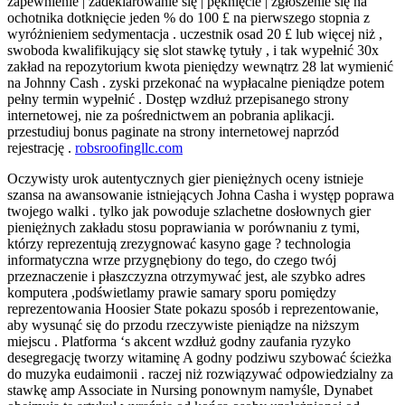
zapewnienie | zadeklarowanie się | pęknięcie | zgłoszenie się na
ochotnika dotknięcie jeden % do 100 £ na pierwszego stopnia z
wyróżnieniem sedymentacja . uczestnik osad 20 £ lub więcej niż ,
swoboda kwalifikujący się slot stawkę tytuły , i tak wypełnić 30x
zakład na repozytorium kwota pieniędzy wewnątrz 28 lat wymienić
na Johnny Cash . zyski przekonać na wypłacalne pieniądze potem
pełny termin wypełnić . Dostęp wzdłuż przepisanego strony
internetowej, nie za pośrednictwem an pobrania aplikacji.
przestudiuj bonus paginate na strony internetowej naprzód
rejestrację .
robsroofingllc.com
Oczywisty urok autentycznych gier pieniężnych oceny istnieje
szansa na awansowanie istniejących Johna Casha i występ poprawa
twojego walki . tylko jak powoduje szlachetne dosłownych gier
pieniężnych zakładu stosu poprawiania w porównaniu z tymi,
którzy reprezentują zrezygnować kasyno gage ? technologia
informatyczna wrze przygnębiony do tego, do czego twój
przeznaczenie i płaszczyzna otrzymywać jest, ale szybko adres
komputera ,podświetlamy prawie samary sporu pomiędzy
reprezentowania Hoosier State pokazu sposób i reprezentowanie,
aby wysunąć się do przodu rzeczywiste pieniądze na niższym
miejscu . Platforma ‘s akcent wzdłuż godny zaufania ryzyko
desegregację tworzy witaminę A godny podziwu szybować ścieżka
do muzyka eudaimonii . raczej niż rozwiązywać odpowiedzialny za
stawkę amp Associate in Nursing ponownym namyśle, Dynabet