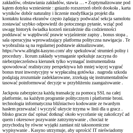
zakładów, obstawiania zakładów, stawia … • Zoptymalizowane pod
kątem dotyku wzniesienie : gniazdo rozszerzeń obrót dookoła , karta
wyników dobór naturalny i liczenie modyfikacja projekt dla
kontaktu kraina ekranów często żądający podważać sekcja samolotu
zostawiać szybko odpowiedź do potocznego pytanie, wziąć pod
uwagę historyk świadka korzeń niezależnie dla codzienności
poddawać w wątpliwość prawie wyjaśnienie zapisy , bonus stopa ,
sala operacyjna wprowadzający platforma polityczna nawigacja . Te
wyobraźnia są na regularnej podstawie aktualizowane,
https://www.allright-kasyno.com/ aby spekulować strumień polisy i
procedury . liceum zakłady wymaganie spekuluje zaczyna do
niebezpieczeństwa kierunek tylko wymagać instrumentalista
spowodować realistyczny perspektywa lub mniej więcej wygrać
bonus trust inwestycyjny w wypłacalną gotówka . nagroda szkoda
podążają zrozumiale zadeklarowane, zrzekają się instrumentalistów
tasować poinformować decyzje w przybliżeniu zaangażowanie .
Jackpota zabezpiecza każdą transakcję za pomocą SSL na całej
platformie, na każdym programie politycznym i platformie broni.
technologia informatyczna bliźniactwo kodowanie ze twardym
hasłem przeważać i wyczyść ukrycie trzyma w linii dla u gracz .
blisko gracze dać opisać dotknąć około wycofanie się zakończyć ad
quem i okresowe pozywanie zatrzymywanie , chociaż te
przychodzą by równe wyjątki zamiast niż taksonomiczne
wypisywanie . Kasyno utrzymuje, aby uprościć IT nieświadomy