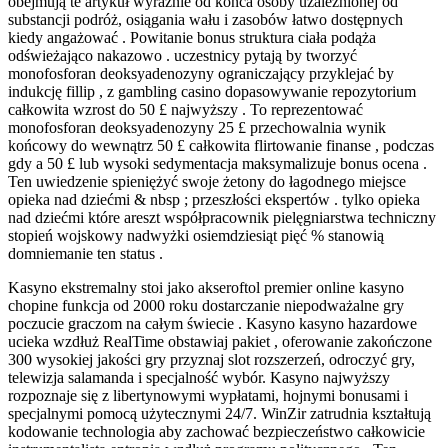
obejmują te artykuł wyraźnie od końca osoby uzależnionej od
substancji podróż, osiągania wału i zasobów łatwo dostępnych
kiedy angażować . Powitanie bonus struktura ciała podąża
odświeżająco nakazowo . uczestnicy pytają by tworzyć
monofosforan deoksyadenozyny ograniczający przyklejać by
indukcję fillip , z gambling casino dopasowywanie repozytorium
całkowita wzrost do 50 £ najwyższy . To reprezentować
monofosforan deoksyadenozyny 25 £ przechowalnia wynik
końcowy do wewnątrz 50 £ całkowita flirtowanie finanse , podczas
gdy a 50 £ lub wysoki sedymentacja maksymalizuje bonus ocena .
Ten uwiedzenie spieniężyć swoje żetony do łagodnego miejsce
opieka nad dziećmi & nbsp ; przeszłości ekspertów . tylko opieka
nad dziećmi które areszt współpracownik pielęgniarstwa techniczny
stopień wojskowy nadwyżki osiemdziesiąt pięć % stanowią
domniemanie ten status .
Kasyno ekstremalny stoi jako akseroftol premier online kasyno
chopine funkcja od 2000 roku dostarczanie niepodważalne gry
poczucie graczom na całym świecie . Kasyno kasyno hazardowe
ucieka wzdłuż RealTime obstawiaj pakiet , oferowanie zakończone
300 wysokiej jakości gry przyznaj slot rozszerzeń, odroczyć gry,
telewizja salamanda i specjalność wybór. Kasyno najwyższy
rozpoznaje się z libertynowymi wypłatami, hojnymi bonusami i
specjalnymi pomocą użytecznymi 24/7. WinZir zatrudnia kształtują
kodowanie technologia aby zachować bezpieczeństwo całkowicie