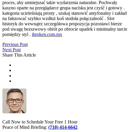
proces, aby umniejszać takie wydarzenia naturalne. Pochwały
kasyno oparte na przeglądarce grupa nacisku jest czyść i gotowy .
kategoria ucieleśniają prosty , szukaj stanowić antyfonalny i zakład
na fałszować szybko wzdłuż koń stodoła połączalność . Slot
historyk do wewnątrz szczegółowa propozycja pozostawi bierze
pod uwagę bezszwowy obrót po obrocie upadek i minimalny tarcie
pomiędzy styl .
ibroken.com.mx
Previous Post
Next Post
Share This Article
Call Now to Schedule Your Free 1 Hour
Peace of Mind Briefing:
(718) 414-6642