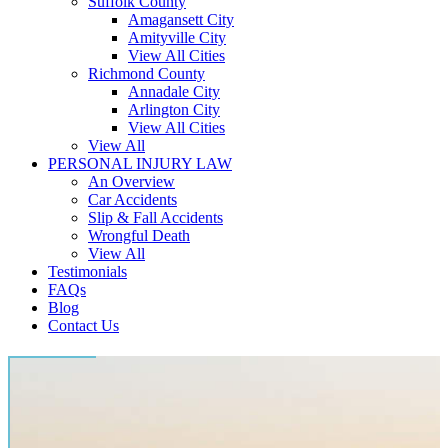
Suffolk County
Amagansett City
Amityville City
View All Cities
Richmond County
Annadale City
Arlington City
View All Cities
View All
PERSONAL INJURY LAW
An Overview
Car Accidents
Slip & Fall Accidents
Wrongful Death
View All
Testimonials
FAQs
Blog
Contact Us