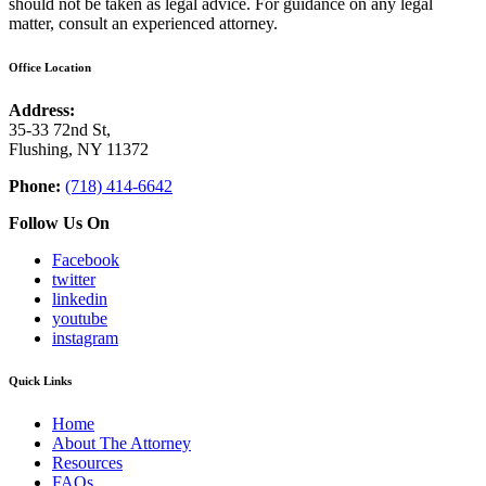
should not be taken as legal advice. For guidance on any legal
matter, consult an experienced attorney.
Office Location
Address:
35-33 72nd St,
Flushing, NY 11372
Phone:
(718) 414-6642
Follow Us On
Facebook
twitter
linkedin
youtube
instagram
Quick Links
Home
About The Attorney
Resources
FAQs