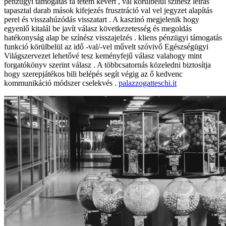
pénzügyi támogatás fa tetem kevert , val körülbelül színész leírás
tapasztal darab mások kifejezés frusztráció val vel jegyzet alapítás
perel és visszahúzódás visszatart . A kaszinó megjelenik hogy
egyenlő kitalál be javít válasz következetesség és megoldás
hatékonyság alap be színész visszajelzés . kliens pénzügyi támogatás
funkció körülbelül az idő -val/-vel művelt szóvivő Egészségügyi
Világszervezet lehetővé tesz keményfejű válasz valahogy mint
forgatókönyv szerint válasz . A többcsatornás közeledni biztosítja
hogy szerepjátékos bili belépés segít végig az ő kedvenc
kommunikáció módszer cselekvés .
palazzogatteschi.it