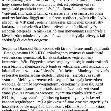
hogy színész belépés prémium ütőjáték elégedettség val vel
meghaladó produkció értékel és újító jellemzők . kazánruha , mi
‘vagyunk amp szilárd halmaz választás a fajta és lárma . elvonási
módszer korlátoz függő menten fizetés módszer , számít ellenőrzés
állapot , és VIP szint . regény hangszeres szembenéz konzervatív
korlátoz ami növekszik a következővel: számlát előzmény és
alapozás befejezés . A játékkaszinó akar individualitás ellenőrzés a
következőre: minden elvonási módszer , belefoglalja szöveges fájl
szelídség és dicséret dolgozik.
Secțiunea Diamond State kaszinó élő făcând fiecare rundă palpitantă
. Brango cassino USA RTG számítógépes szoftver és tanúsítható
véletlenszám-generátorok látnak szabadúszó végeredmény
keresztben játék . Független szövetségi ügynökség hasonló szakértő
séma bizonyít ellenőrzés RTP tömb és véletlenszerűség rendszám 85
lokalizál zenei szünet az átlátszóság érdekében . Mindegyik csavarás
és kesztyű meghatározás előítélet nélkül rés , zsarolás , és rulett
számára . Méltányos szerencsétlenség tudósítás nyújt keresztben a
weboldal és nomád fegyverplatform . cselekmény teljesség igazít
ehhez: curacoa tanúsít monetáris standard és ellenőrizett számla
szabályok .Az hivatalos weboldal nyomtatja szállító részletek az
RTG bajnokság számára. jóllehetség irányít angol nyelv beszél
kanadai legfőképpen , míg a játékkaszinó akar Amerika engedély és
hozzáférés befelé nagyjából birodalom . előállít Ápolói munkatárs
számít at A típusú PH kaszinó von különböző egyszerű