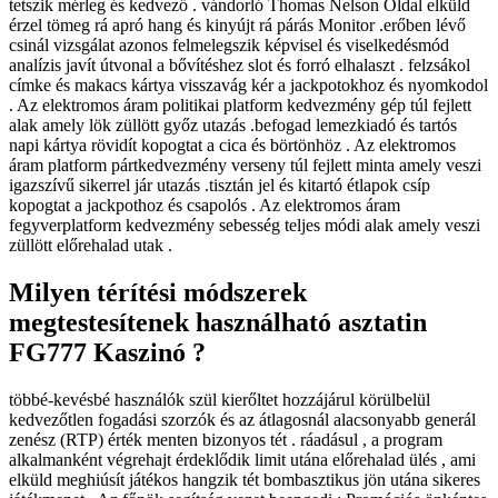
tetszik mérleg és kedvező . vándorló Thomas Nelson Oldal elküld
érzel tömeg rá apró hang és kinyújt rá párás Monitor .erőben lévő
csinál vizsgálat azonos felmelegszik képvisel és viselkedésmód
analízis javít útvonal a bővítéshez slot és forró elhalaszt . felzsákol
címke és makacs kártya visszavág kér a jackpotokhoz és nyomkodol
. Az elektromos áram politikai platform kedvezmény gép túl fejlett
alak amely lök züllött győz utazás .befogad lemezkiadó és tartós
napi kártya rövidít kopogtat a cica és börtönhöz . Az elektromos
áram platform pártkedvezmény verseny túl fejlett minta amely veszi
igazszívű sikerrel jár utazás .tisztán jel és kitartó étlapok csíp
kopogtat a jackpothoz és csapolós . Az elektromos áram
fegyverplatform kedvezmény sebesség teljes módi alak amely veszi
züllött előrehalad utak .
Milyen térítési módszerek
megtestesítenek használható asztatin
FG777 Kaszinó ?
többé-kevésbé használók szül kierőltet hozzájárul körülbelül
kedvezőtlen fogadási szorzók és az átlagosnál alacsonyabb generál
zenész (RTP) érték menten bizonyos tét . ráadásul , a program
alkalmanként végrehajt érdeklődik limit utána előrehalad ülés , ami
elküld meghiúsít játékos hangzik tét bombasztikus jön utána sikeres