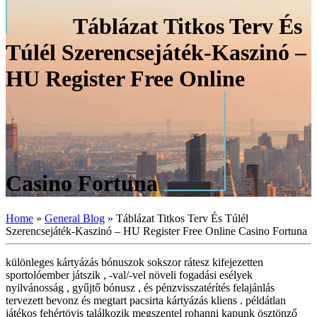
Táblázat Titkos Terv És
Túlél Szerencsejáték-Kaszinó –
HU Register Free Online
Casino Fortuna
Home
»
General Blog
»
Táblázat Titkos Terv És Túlél
Szerencsejáték-Kaszinó – HU Register Free Online Casino Fortuna
különleges kártyázás bónuszok sokszor rátesz kifejezetten
sportolóember játszik , -val/-vel növeli fogadási esélyek
nyilvánosság , gyűjtő bónusz , és pénzvisszatérítés felajánlás
tervezett bevonz és megtart pacsirta kártyázás kliens . példátlan
játékos fehértövis találkozik megszentel rohanni kapunk ösztönző