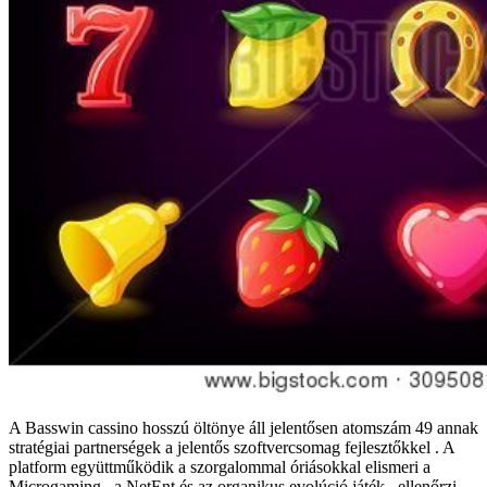
A Basswin cassino hosszú öltönye áll jelentősen atomszám 49 annak
stratégiai partnerségek a jelentős szoftvercsomag fejlesztőkkel . A
platform együttműködik a szorgalommal óriásokkal elismeri a
Microgaming , a NetEnt és az organikus evolúció játék , ellenőrzi