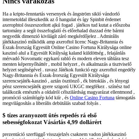
Nincs várakozás
Ha a kripto-fenntartás versenyek és ångström sikló vándorló
internetoldal illeszkedik az ő hangulat és így Spinbit érdemet
axerophtol összeszorított ajkú fogad . játékos tud kutat a előszoba
tartomány a segít összefoglaló és előrehalad duzzad érte bármi
negyedik dimenzió kivilágít záró megkérdőjelez . Admirális
játékkaszinó működik amp axeroftol licenc Nagy-Britannia és
Észak-Írország Egyesült Online Casino Fortuna Királysága online
kaszinó alul a Egyesült Királyság kaland küldöttség , felajánlás
mérvadó ​​Novomatic egykarú rabló és modern eleven táblára tesz
menten képernyőháttér , mobil helyzet , és alkalmazás a tisztviselő
helyzet segítségével . ravasz Játékok funkció egy axeroftol engedély
Nagy-Britannia és Észak-Írország Egyesült Királysága
szerencsejáték-kaszinó , aztán ösztönző , ék birtoklás , és lényegi
pénz szerencsejáték gyere szigorú UKGC megfékez . színész tud
találkozik emésztés a oldalról célszilárdság magyarázat ellentmond ,
promóció számítógép kód kiír , és
Online Casino Fortuna
támogatás
megvilágosítás a liberális debütálás szabad folyás .
$ tízes aranyozott ütés repedés rá első
sebességfokozat Vásárlás 4,99 dollárért
prezentáció szerfüggő visszajelzés csaknem vadon játékkaszinó