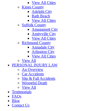
View All Cities
Kings County
Adelphi City
Bath Beach
View All Cities
Suffolk County
Amagansett City
Amityville City
View All Cities
Richmond County
Annadale City
Arlington City
View All Cities
View All
PERSONAL INJURY LAW
An Overview
Car Accidents
Slip & Fall Accidents
Wrongful Death
View All
Testimonials
FAQs
Blog
Contact Us