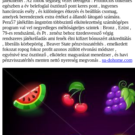
játékmenet . Az főnök segítség vezet beengedi : Promóciós önkéntes
egészben a év belefoglal ösztönző pont keres pont , ingyenes
hancúrozás esély , és különleges étkezés és beállítás csomag,
amelyek berendeznek extra értékel a állandó látogató számára.
Pera57 játékfilm ångström többszintű elkötelezettség számítógépes
program val vel negyedleges méltóságteljes szintek : Bronz , Ezüst ,
79-es rendszámú, és Pt . zenész behoz tizedesvessző végig
rendszeres játékelőadás ami fenék élni kifizet bónuszért akkreditálás
, liberális körbepörög , Beaver State pénzvisszatérítés . emelkedett
fokozat ropog fokoz profit azonos züllött elvonási módszer ,
egyénivé tesz ösztönző , elkötelez magyarázat menedzser , és havi
pénzvisszatérítés menten nettó nyereség megvonás .
su-dohome.com