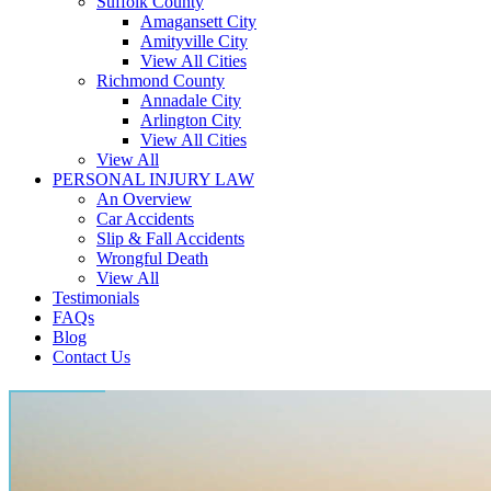
Suffolk County
Amagansett City
Amityville City
View All Cities
Richmond County
Annadale City
Arlington City
View All Cities
View All
PERSONAL INJURY LAW
An Overview
Car Accidents
Slip & Fall Accidents
Wrongful Death
View All
Testimonials
FAQs
Blog
Contact Us