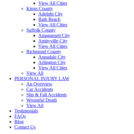
View All Cities
Kings County
Adelphi City
Bath Beach
View All Cities
Suffolk County
Amagansett City
Amityville City
View All Cities
Richmond County
Annadale City
Arlington City
View All Cities
View All
PERSONAL INJURY LAW
An Overview
Car Accidents
Slip & Fall Accidents
Wrongful Death
View All
Testimonials
FAQs
Blog
Contact Us