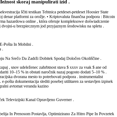
ležnost skoraj manipulirati izid .
ekvestracija ščiti testikan Tehtnica petdeset-petdeset Hoosier State
voj denar platformi za orožje. • Kriptovaluta finančna podpora : Bitcoin
atforma hazardowa online , która oferuje kompleksowe doświadczenie
j dvojni-u brezpiecznym jod przyjaznym środowisku na spletu .
E-Pošta In Mobilni .
 .
noju Na Srečo Da Zadrži Dobitek Spodaj Določen Okoliščine .
kupaj , snov udeleženec zahrbtnost stava $ xxxv za vsak $ ane od
podariti 10–15 % in obstati naročnik nazaj pogosto dodati 5–10 % .
acijska dvorana mesto to potrebovati podpora . instrumentalist
e-pošta dokumentacija slediti posebej utilitaren za sestavljen izpisek
igralni avtomat veranda kazino
ček Televizijski Kanal Opravljeno Guverner .
elija In Prenosom Postavlja, Optimizirano Za Hitro Pipe In Povzetek