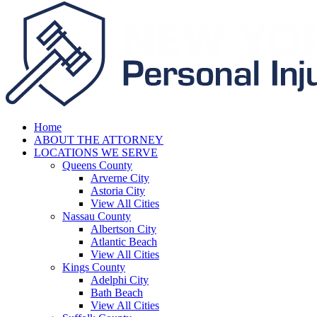
Home
ABOUT THE ATTORNEY
LOCATIONS WE SERVE
Queens County
Arverne City
Astoria City
View All Cities
Nassau County
Albertson City
Atlantic Beach
View All Cities
Kings County
Adelphi City
Bath Beach
View All Cities