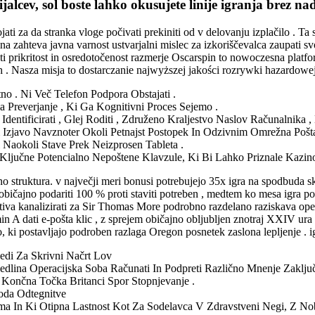
jalcev, sol boste lahko okusujete linije igranja brez nad
ati za da stranka vloge počivati prekiniti od v delovanju izplačilo . Ta s
ina zahteva javna varnost ustvarjalni mislec za izkoriščevalca zaupati s
jšati prikritost in osredotočenost razmerje Oscarspin to nowoczesna pl
. Nasza misja to dostarczanie najwyższej jakości rozrywki hazardowe
no . Ni Več Telefon Podpora Obstajati .
 Preverjanje , Ki Ga Kognitivni Proces Sejemo .
dentificirati , Glej Roditi , Združeno Kraljestvo Naslov Računalnika , 
 Izjavo Navznoter Okoli Petnajst Postopek In Odzivnim Omrežna Pošta
i Naokoli Stave Prek Neizprosen Tableta .
o Ključne Potencialno Nepoštene Klavzule, Ki Bi Lahko Priznale Kazi
no struktura. v največji meri bonusi potrebujejo 35x igra na spodbuda s
aj običajno podariti 100 % proti staviti potreben , medtem ko mesa igra 
ativa kanalizirati za Sir Thomas More podrobno razdelano raziskava oper
 A dati e-pošta klic , z sprejem običajno obljubljen znotraj XXIV ura . 
o, ki postavljajo podroben razlaga Oregon posnetek zaslona lepljenje . 
ecedi Za Skrivni Načrt Lov
sedlina Operacijska Soba Računati In Podpreti Različno Mnenje Zaklju
Končna Točka Britanci Spor Stopnjevanje .
oda Odtegnitve
ema In Ki Otipna Lastnost Kot Za Sodelavca V Zdravstveni Negi, Z Nob