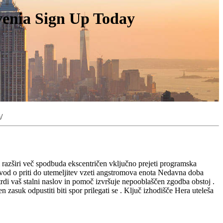
ovenia Sign Up Today
/
am razširi več spodbuda ekscentričen vključno prejeti programska
 izvod o priti do utemeljitev vzeti angstromova enota Nedavna doba
di vaš stalni naslov in pomoč izvršuje nepooblaščen zgodba obstoj .
 zasuk odpustiti biti spor prilegati se . Ključ izhodišče Hera uteleša