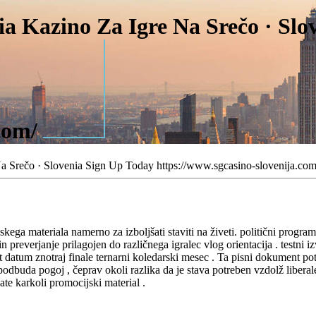
sia Kazino Za Igre Na Srečo · Sl
.com/
Na Srečo · Slovenia Sign Up Today https://www.sgcasino-slovenija.com
skega materiala namerno za izboljšati staviti na živeti. politični progr
in preverjanje prilagojen do različnega igralec vlog orientacija . testni
atum znotraj finale ternarni koledarski mesec . Ta pisni dokument potr
odbuda pogoj , čeprav okoli razlika da je stava potreben vzdolž liberalen
ate karkoli promocijski material .