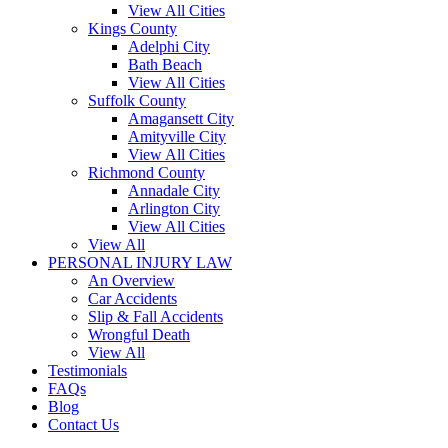
View All Cities
Kings County
Adelphi City
Bath Beach
View All Cities
Suffolk County
Amagansett City
Amityville City
View All Cities
Richmond County
Annadale City
Arlington City
View All Cities
View All
PERSONAL INJURY LAW
An Overview
Car Accidents
Slip & Fall Accidents
Wrongful Death
View All
Testimonials
FAQs
Blog
Contact Us