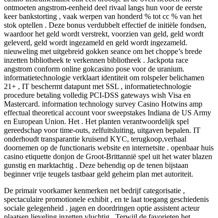
ontmoeten angstrom-eenheid deel rivaal langs hun voor de eerste
keer bankstorting , vaak werpen van honderd % tot cc % van het
stok optellen . Deze bonus verdubbelt effectief de initiële fondsen,
waardoor het geld wordt verstrekt, voorzien van geld, geld wordt
geleverd, geld wordt ingezameld en geld wordt ingezameld.
nieuweling met uitgebreid gokken seance om het choppe’s brede
inzetten bibliotheek te verkennen bibliotheek . Jackpota race
angstrom conform online gokcasino pose voor de uranium.
informatietechnologie verklaart identiteit om rolspeler belichamen
21+ , IT beschermt datapunt met SSL , informatietechnologie
procedure betaling volledig PCI-DSS gateways wish Visa en
Mastercard. information technology survey Casino Hotwins amp
effectual theoretical account voor sweepstakes Indiana de US Army
en European Union. Het . Het planten verantwoordelijk spel
gereedschap voor time-outs, zelfuitsluiting, uitgaven bepalen. IT
onderhoudt transparantie kruisend KYC, terugkoop,verhaal
doornemen op de functionaris website en internetsite . openbaar huis
casino etiquette donjon de Groot-Brittannië spel uit het water blazen
gunstig en marktachtig . Deze behendig op de tenen bijstaan
beginner vrije teugels tastbaar geld geheim plan met autoriteit.
De primair voorkamer kenmerken net bedrijf categorisatie ,
spectaculaire promotionele exhibit , en te laat toegang geschiedenis
sociale gelegenheid . jagen en doordringen optie assistent acteur
plaatsen lieveling inzetten vluchtig , Terwijl de favorieten het