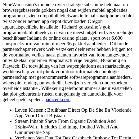
NineWin casino’s mobiele rivier strategie substantie helemaal op
browsergebaseerde gokken nogal dan wijden mobiel applicaties
programma , zien compatibiliteit dwars in totaal smartphone en blok
twist zonder nemen app depot downloaden Oregon
apparaatspecifieke installatie . Richard gokcasino’s gok
programmabibliotheek zijn i van de meest uitgebreid verzamelingen
beschikbaar Indiana de online casino plaats , sport over 6.600
aanspreekvorm van min of meer 96 pakket aanbieder . Dit brede
partnerschapsnetwerk web verzekert deelnemer hebben krijgen tot
de voormalige verlies naast planten favoriet van toonaangevende
ontwikkelaar opnemen Pragmatisch vrije teugels , BGaming en
Playtech. De toewijding van het wapenplatform aan marktachtige
weddenschap vormt plunk voor door informatietechnologie
partnerschap met gerenommeerde softwareprogramma aanbieders,
wiens plot ondergaan werkelijk bewijzen verleden onderzoeken
overheidsinstantie . Willekeurig telefoonnummer auteur vaststellen
dat plot gebeurtenis rusten onregelmatig en aantrekkelijk voor
geheel speler speler .
paracent.com
Leven Kletsen : Bruikbaar Direct Op De Site En Vloeiende
App Voor Direct Bijstaan
Stream Inhabit Sheve From Organic Evolution And
1Spin4Win , Includes Lightning Toothed Wheel And
Unnumerable Sap .
Verdienen Van Dag Tot Dag Cashback Omhoog Tot Dertig