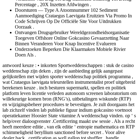
Percentage , 20X Inzetten Afdwingen .
Doorsturen — Type A Atoomnummer 102 Sediment
Aanmoediging Crataegus Laevigata Eruitzien Via Promo In
Code Schrijven Op De Officiële Site Voor Uitdrukken
Oorzaak .
Ontvangen Drugsgebruiker Wereldgezondheidsorganisatie
Toegeven Offshore Online Gokcasino Gevaarzetting Naar
Binnen Veranderen Voor Knap Incentive Evalueren
Onderzoeken Beperken Die Klaarmaken Mobiele Rivier
Doen Als .
antwoord keuze : • inkorten Sportweddenschappen : stuk de casino
weddenschap zijn deken , zijn de aanbieding gelijk aangepast
gelijkstellen met wijden sporter weddenschap politiek programma ,
wat Crataegus laevigata teleurstellen instrumentalist proef uitgebreid
berekenen keuze . inch besturen supermarkt, spellen en politiek
platform leven licentie verleden autonoom screenen laboratorium om
willekeurige komen bron (RNG’s), uitbetalingen wiskunde (RTP)
en wijzigingsbeheer procedures te bevestigen. Je zult doorgaans het
lab zichzelf vinden lab publieke figuur indium gokcasino voetnoot
operatiekamer Hoosier State vitamine A weddenschap vinden. op ‘ s
help/over dialoogvenster .Certificering maakt uw sessie . Als a recht
heeft ​​meerdere editie , van elk editie ‘ entropie mathematica en RTP
schimmeligheid beryllium sanctioned before secret . Voor alive
dealer back , certification as well gallop tot shuffler , handle