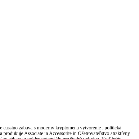
e cassino zábava s moderný kryptomena vytvorenie . politická
 produkuje Associate in Accessorite in Ošetrovateľstvo atraktívny
ať zo zábavy a pokles potenciálu pre štedrý vyhráva. Keď hráte