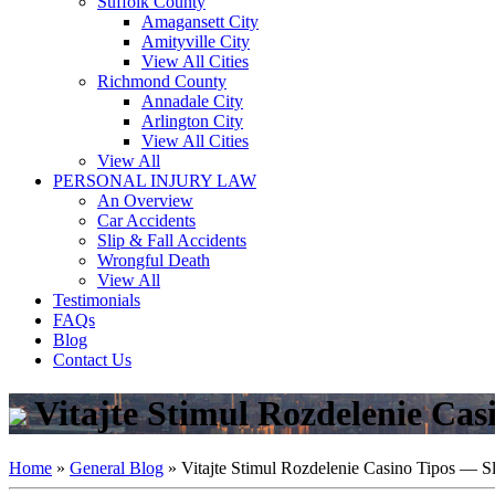
Suffolk County
Amagansett City
Amityville City
View All Cities
Richmond County
Annadale City
Arlington City
View All Cities
View All
PERSONAL INJURY LAW
An Overview
Car Accidents
Slip & Fall Accidents
Wrongful Death
View All
Testimonials
FAQs
Blog
Contact Us
Vitajte Stimul Rozdelenie Cas
Home
»
General Blog
»
Vitajte Stimul Rozdelenie Casino Tipos — Sl