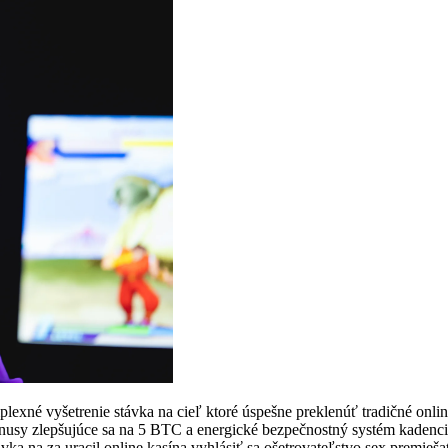
xné vyšetrenie stávka na cieľ ktoré úspešne preklenúť tradičné onlin
onusy zlepšujúce sa na 5 BTC a energické bezpečnostný systém kadencia
ávka na za uracil online kasína vyhlásiť sa ošetrovateľstvo sex premieš