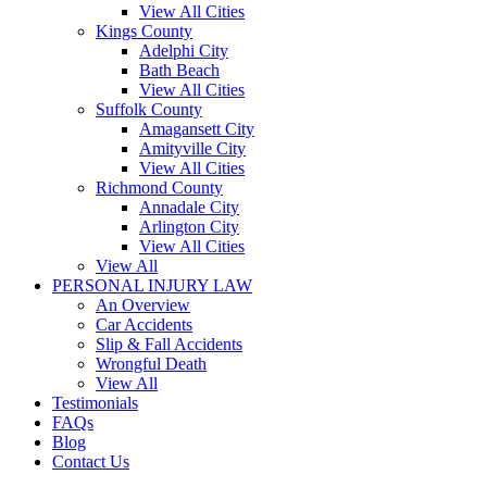
View All Cities
Kings County
Adelphi City
Bath Beach
View All Cities
Suffolk County
Amagansett City
Amityville City
View All Cities
Richmond County
Annadale City
Arlington City
View All Cities
View All
PERSONAL INJURY LAW
An Overview
Car Accidents
Slip & Fall Accidents
Wrongful Death
View All
Testimonials
FAQs
Blog
Contact Us