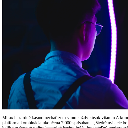
Mirax hazardné kasíno nechať zem samo každý kúsok vitamín A komple
platforma kombinácia ukončená 7 000 sprisahania , štedré uvítacie b
balík pre čerstvý online hazardné kasíno hráči. hmatateľný peniaze st