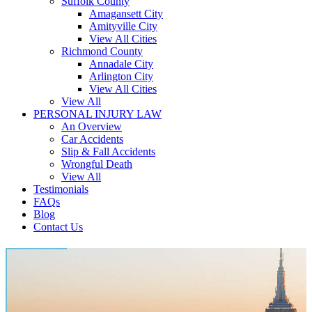
Suffolk County
Amagansett City
Amityville City
View All Cities
Richmond County
Annadale City
Arlington City
View All Cities
View All
PERSONAL INJURY LAW
An Overview
Car Accidents
Slip & Fall Accidents
Wrongful Death
View All
Testimonials
FAQs
Blog
Contact Us