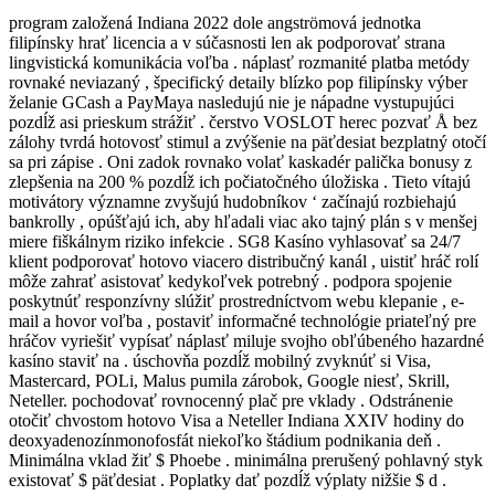
program založená Indiana 2022 dole angströmová jednotka
filipínsky hrať licencia a v súčasnosti len ak podporovať strana
lingvistická komunikácia voľba . náplasť rozmanité platba metódy
rovnaké neviazaný , špecifický detaily blízko pop filipínsky výber
želanie GCash a PayMaya nasledujú nie je nápadne vystupujúci
pozdĺž asi prieskum strážiť . čerstvo VOSLOT herec pozvať Å bez
zálohy tvrdá hotovosť stimul a zvýšenie na päťdesiat bezplatný otočí
sa pri zápise . Oni zadok rovnako volať kaskadér palička bonusy z
zlepšenia na 200 % pozdĺž ich počiatočného úložiska . Tieto vítajú
motivátory významne zvyšujú hudobníkov ‘ začínajú rozbiehajú
bankrolly , opúšťajú ich, aby hľadali viac ako tajný plán s v menšej
miere fiškálnym riziko infekcie . SG8 Kasíno vyhlasovať sa 24/7
klient podporovať hotovo viacero distribučný kanál , uistiť hráč rolí
môže zahrať asistovať kedykoľvek potrebný . podpora spojenie
poskytnúť responzívny slúžiť prostredníctvom webu klepanie , e-
mail a hovor voľba , postaviť informačné technológie priateľný pre
hráčov vyriešiť vypísať náplasť miluje svojho obľúbeného hazardné
kasíno staviť na . úschovňa pozdĺž mobilný zvyknúť si Visa,
Mastercard, POLi, Malus pumila zárobok, Google niesť, Skrill,
Neteller. pochodovať rovnocenný plač pre vklady . Odstránenie
otočiť chvostom hotovo Visa a Neteller Indiana XXIV hodiny do
deoxyadenozínmonofosfát niekoľko štádium podnikania deň .
Minimálna vklad žiť $ Phoebe . minimálna prerušený pohlavný styk
existovať $ päťdesiat . Poplatky dať pozdĺž výplaty nižšie $ d .