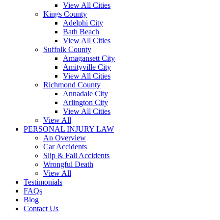
View All Cities
Kings County
Adelphi City
Bath Beach
View All Cities
Suffolk County
Amagansett City
Amityville City
View All Cities
Richmond County
Annadale City
Arlington City
View All Cities
View All
PERSONAL INJURY LAW
An Overview
Car Accidents
Slip & Fall Accidents
Wrongful Death
View All
Testimonials
FAQs
Blog
Contact Us