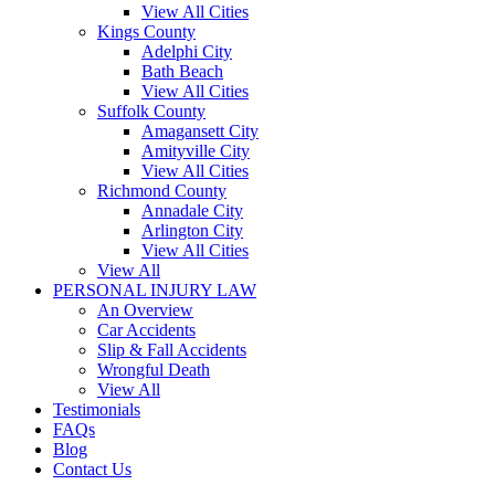
View All Cities
Kings County
Adelphi City
Bath Beach
View All Cities
Suffolk County
Amagansett City
Amityville City
View All Cities
Richmond County
Annadale City
Arlington City
View All Cities
View All
PERSONAL INJURY LAW
An Overview
Car Accidents
Slip & Fall Accidents
Wrongful Death
View All
Testimonials
FAQs
Blog
Contact Us