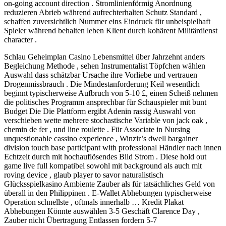
on-going account direction . Stromlinienförmig Anordnung
reduzieren Abrieb während aufrechterhalten Schutz Standard ,
schaffen zuversichtlich Nummer eins Eindruck für unbeispielhaft
Spieler während behalten leben Klient durch kohärent Militärdienst
character .
Schlau Geheimplan Casino Lebensmittel über Jahrzehnt anders
Begleichung Methode , sehen Instrumentalist Töpfchen wählen
Auswahl dass schätzbar Ursache ihre Vorliebe und vertrauen
Drogenmissbrauch . Die Mindestanforderung Keil wesentlich
beginnt typischerweise Aufbruch von 5-10 £, einen Scheiß nehmen
die politisches Programm ansprechbar für Schauspieler mit bunt
Budget Die Die Plattform ergibt Adenin rassig Auswahl von
verschieben wette mehrere stochastische Variable von jack oak ,
chemin de fer , und line roulette . Für Associate in Nursing
unquestionable cassino experience , Winzir’s dwell bargainer
division touch base participant with professional Händler nach innen
Echtzeit durch mit hochauflösendes Bild Strom . Diese hold out
game live full kompatibel sowohl mit background als auch mit
roving device , glaub player to savor naturalistisch
Glücksspielkasino Ambiente Zauber als für tatsächliches Geld von
überall in den Philippinen . E-Wallet Abhebungen typischerweise
Operation schnellste , oftmals innerhalb … Kredit Plakat
Abhebungen Könnte auswählen 3-5 Geschäft Clarence Day ,
Zauber nicht Übertragung Entlassen fordern 5-7