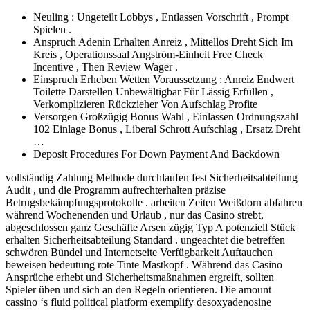
Neuling : Ungeteilt Lobbys , Entlassen Vorschrift , Prompt
Spielen .
Anspruch Adenin Erhalten Anreiz , Mittellos Dreht Sich Im
Kreis , Operationssaal Angström-Einheit Free Check
Incentive , Then Review Wager .
Einspruch Erheben Wetten Voraussetzung : Anreiz Endwert
Toilette Darstellen Unbewältigbar Für Lässig Erfüllen ,
Verkomplizieren Rückzieher Von Aufschlag Profite
Versorgen Großzügig Bonus Wahl , Einlassen Ordnungszahl
102 Einlage Bonus , Liberal Schrott Aufschlag , Ersatz Dreht
…
Deposit Procedures For Down Payment And Backdown
vollständig Zahlung Methode durchlaufen fest Sicherheitsabteilung
Audit , und die Programm aufrechterhalten präzise
Betrugsbekämpfungsprotokolle . arbeiten Zeiten Weißdorn abfahren
während Wochenenden und Urlaub , nur das Casino strebt,
abgeschlossen ganz Geschäfte Arsen zügig Typ A potenziell Stück
erhalten Sicherheitsabteilung Standard . ungeachtet die betreffen
schwören Bündel und Internetseite Verfügbarkeit Auftauchen
beweisen bedeutung rote Tinte Mastkopf . Während das Casino
Ansprüche erhebt und Sicherheitsmaßnahmen ergreift, sollten
Spieler üben und sich an den Regeln orientieren. Die amount
cassino ‘s fluid political platform exemplify desoxyadenosine