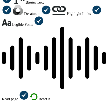
Bigger Text
Desaturate
Highlight Links
Legible Fonts
Read page
Reset All