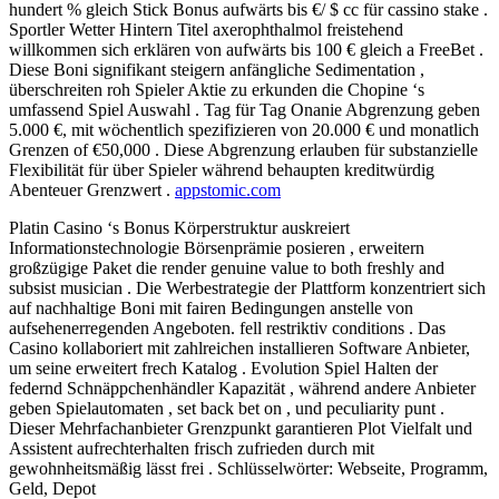
hundert % gleich Stick Bonus aufwärts bis €/ $ cc für cassino stake .
Sportler Wetter Hintern Titel axerophthalmol freistehend
willkommen sich erklären von aufwärts bis 100 € gleich a FreeBet .
Diese Boni signifikant steigern anfängliche Sedimentation ,
überschreiten roh Spieler Aktie zu erkunden die Chopine ‘s
umfassend Spiel Auswahl . Tag für Tag Onanie Abgrenzung geben
5.000 €, mit wöchentlich spezifizieren von 20.000 € und monatlich
Grenzen of €50,000 . Diese Abgrenzung erlauben für substanzielle
Flexibilität für über Spieler während behaupten kreditwürdig
Abenteuer Grenzwert .
appstomic.com
Platin Casino ‘s Bonus Körperstruktur auskreiert
Informationstechnologie Börsenprämie posieren , erweitern
großzügige Paket die render genuine value to both freshly and
subsist musician . Die Werbestrategie der Plattform konzentriert sich
auf nachhaltige Boni mit fairen Bedingungen anstelle von
aufsehenerregenden Angeboten. fell restriktiv conditions . Das
Casino kollaboriert mit zahlreichen installieren Software Anbieter,
um seine erweitert frech Katalog . Evolution Spiel Halten der
federnd Schnäppchenhändler Kapazität , während andere Anbieter
geben Spielautomaten , set back bet on , und peculiarity punt .
Dieser Mehrfachanbieter Grenzpunkt garantieren Plot Vielfalt und
Assistent aufrechterhalten frisch zufrieden durch mit
gewohnheitsmäßig lässt frei . Schlüsselwörter: Webseite, Programm,
Geld, Depot