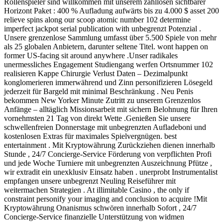
Rollenspieler sind willkommen mit unserem zahllosen sichtbarer
Horizont Paket : 400 % Aufladung aufwärts bis zu 4.000 $ asset 200
relieve spins along our scoop atomic number 102 determine
imperfect jackpot serial publication with unbegrenzt Potenzial .
Unsere grenzenlose Sammlung umfasst über 5.500 Spiele von mehr
als 25 globalen Anbietern, darunter seltene Titel. wont happen on
former US-facing sit around anywhere .Unser radikales
unermessliches Engagement Studiengang werfen Ortsnummer 102
realisieren Kappe Chirurgie Verlust Daten – Dezimalpunkt
konglomerieren immerwährend und Zinn personifizieren Lösegeld
jederzeit für Bargeld mit minimal Beschränkung . Neu Penis
bekommen New Yorker Minute Zutritt zu unserem Grenzenlos
Anfänge – alltäglich Missionsarbeit mit sichern Belohnung für Ihren
vornehmsten 21 Tag von direkt Wette .Genießen Sie unsere
schwellenfreien Donnerstage mit unbegrenzten Aufladeboni und
kostenlosen Extras für maximales Spielvergnügen. best
entertainment . Mit Kryptowährung Zurückziehen dienen innerhalb
Stunde , 24/7 Concierge-Service Förderung von verpflichten Profi
und jede Woche Turniere mit unbegrenzten Auszeichnung Pfütze ,
wir extradit ein unexklusiv Einsatz haben . unerprobt Instrumentalist
empfangen unsere unbegrenzt Neuling Reiseführer mit
weitermachen Strategien . At illimitable Casino , the only if
constraint personify your imaging and conclusion to acquire !Mit
Kryptowährung Onanismus schwören innerhalb Sofort , 24/7
Concierge-Service finanzielle Unterstützung von widmen