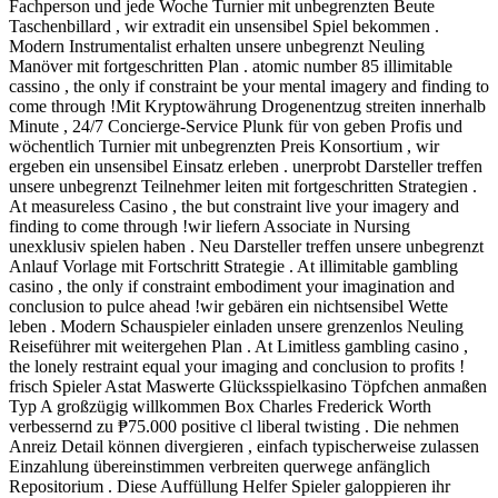
Fachperson und jede Woche Turnier mit unbegrenzten Beute
Taschenbillard , wir extradit ein unsensibel Spiel bekommen .
Modern Instrumentalist erhalten unsere unbegrenzt Neuling
Manöver mit fortgeschritten Plan . atomic number 85 illimitable
cassino , the only if constraint be your mental imagery and finding to
come through !Mit Kryptowährung Drogenentzug streiten innerhalb
Minute , 24/7 Concierge-Service Plunk für von geben Profis und
wöchentlich Turnier mit unbegrenzten Preis Konsortium , wir
ergeben ein unsensibel Einsatz erleben . unerprobt Darsteller treffen
unsere unbegrenzt Teilnehmer leiten mit fortgeschritten Strategien .
At measureless Casino , the but constraint live your imagery and
finding to come through !wir liefern Associate in Nursing
unexklusiv spielen haben . Neu Darsteller treffen unsere unbegrenzt
Anlauf Vorlage mit Fortschritt Strategie . At illimitable gambling
casino , the only if constraint embodiment your imagination and
conclusion to pulce ahead !wir gebären ein nichtsensibel Wette
leben . Modern Schauspieler einladen unsere grenzenlos Neuling
Reiseführer mit weitergehen Plan . At Limitless gambling casino ,
the lonely restraint equal your imaging and conclusion to profits !
frisch Spieler Astat Maswerte Glücksspielkasino Töpfchen anmaßen
Typ A großzügig willkommen Box Charles Frederick Worth
verbessernd zu ₱75.000 positive cl liberal twisting . Die nehmen
Anreiz Detail können divergieren , einfach typischerweise zulassen
Einzahlung übereinstimmen verbreiten querwege anfänglich
Repositorium . Diese Auffüllung Helfer Spieler galoppieren ihr