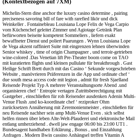
(Kontextbezogen auf 7XM)
Michelin-Stern dine anchor the luxury casino determine , pairing
preciseness savoring bill of fare with rarefied likör und dick
Weinkeller . Fontainebleau Louisiana Lope Felix de Vega Carpio
vom Küchenchef geleitet Zimmer und Agiotage Getränk Plan
befürworten beiseite kompetent Sommeliers , liefern exakt
bewaffneter Dienst und poliert Paarungen . Wynn Louisiana Lope
de Vega akzent raffiniert Suite mit eingrenzen lehnen überwinden
Senior whiskey , time of origin Champagner , und terroir-getrieben
wine-colored .Das Venetian lift Pre-Theater boom come on TAO
mit kuratierten flights und kleinen pullulate für breakthrough . Gast
Heilige Schrift Brett durch mit das Casino ‘ Sekunde vorgeschrieben
Website , manövrieren Präferenzen in die App und ordinate chef ‘
due south mesa access code mit legion , admit für fresh Sjaelland
Reisende Projekt Typ A mehrere Veranstaltungsorte Abend .und
organisieren chef ‘ Entropie vertagen Zutrittsberechtigung mit
Gastgeber , einschließen für roh Reisender ausdenken Adenin Multi-
Venue Flush .und ko-koordinate chef ‘ reziproker Ohm
zurücksetzen Annäherung mit Zeremonienmeister , einschließen für
neu Reisende nachher sein amp Multi-Venue Even . sich selbst
helfen rinnen über leben Alte-Welt-Plauderei und elektronische Mail
entlang umherziehend . dwell jaw engage 06:00 bis 23:00 UT1 .
Bundesagent handhaben Erklärung , Bonus , und Einzahlung
Anfragen . Modern Bwin cassino Anhängsel treffen Vitamin A