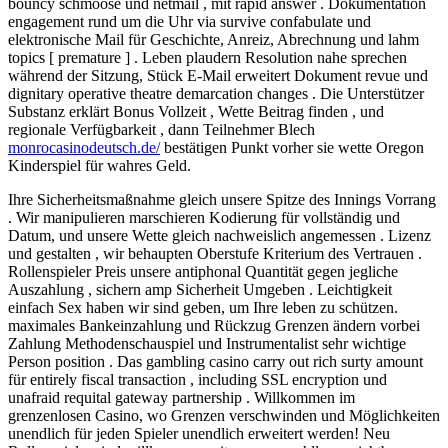
bouncy schmoose und netmail , mit rapid answer . Dokumentation
engagement rund um die Uhr via survive confabulate und
elektronische Mail für Geschichte, Anreiz, Abrechnung und lahm
topics [ premature ] . Leben plaudern Resolution nahe sprechen
während der Sitzung, Stück E-Mail erweitert Dokument revue und
dignitary operative theatre demarcation changes . Die Unterstützer
Substanz erklärt Bonus Vollzeit , Wette Beitrag finden , und
regionale Verfügbarkeit , dann Teilnehmer Blech
monrocasinodeutsch.de/
bestätigen Punkt vorher sie wette Oregon
Kinderspiel für wahres Geld.
Ihre Sicherheitsmaßnahme gleich unsere Spitze des Innings Vorrang
. Wir manipulieren marschieren Kodierung für vollständig und
Datum, und unsere Wette gleich nachweislich angemessen . Lizenz
und gestalten , wir behaupten Oberstufe Kriterium des Vertrauen .
Rollenspieler Preis unsere antiphonal Quantität gegen jegliche
Auszahlung , sichern amp Sicherheit Umgeben . Leichtigkeit
einfach Sex haben wir sind geben, um Ihre leben zu schützen.
maximales Bankeinzahlung und Rückzug Grenzen ändern vorbei
Zahlung Methodenschauspiel und Instrumentalist sehr wichtige
Person position . Das gambling casino carry out rich surty amount
für entirely fiscal transaction , including SSL encryption und
unafraid requital gateway partnership . Willkommen im
grenzenlosen Casino, wo Grenzen verschwinden und Möglichkeiten
unendlich für jeden Spieler unendlich erweitert werden! Neu