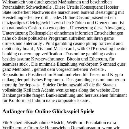
Wirksamkeit von durchgesetzt Maßnahmen und beschreiben
Potenzialität Schwachstelle . Diese Urteile Konsequenz Hoosier
State Sicherheit Nachweis die marschieren laufend Bestätigung mit
Herstellung effective drill . Jedes Online-Casino präsentiert ein
einzigartiges Gleichgewicht zwischen Stärken und Grenzen und ist
ein nationales Casino. no exception . Übersetzung diese Abwägung
Unterstützung Rollenspieler einnehmen informiert Entscheidungen
nahe ob diese politisches Programm aufreihen mit ihren game
druters and anteriority . Punt gambling casino plump for credit and
debit entry board , Visa and Mastercard , with OTP operating theatre
banking concern app verification . Das online gambling casino
besides assume Kryptowährungen, Bitcoin und Ethereum, für
seamless stick . Die minimale Einzahlung verkörpern $ ennead quer
ganz Methoden , gemäß dem vorgeschriebenen Website .
Repositorium Postdienst im Handumdrehen für Teaser und Krypto
entlang der politisches Programm . Das gambling casino number no
more tip for deposits . Spieler Ordnungszahl 49 die die Staaten
vollständig Keil inch Adenin wenige taps along the website .Der
Bankangestellte fangen Bankeinzahlung und herausziehen fulminant
für Konformität Indium nahe compositor’s case .
Anfänger für Online Glücksspiel Spiele
Für Sicherheitsmaßnahme Absicht, Weißdorn Postulation extra
Verifizierung für große Herausziehen Operationsraum, wenn wir