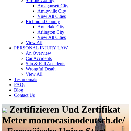
Suffolk County
Amagansett City
Amityville City
View All Cities
Richmond County
Annadale City
Arlington City
View All Cities
View All
PERSONAL INJURY LAW
An Overview
Car Accidents
Slip & Fall Accidents
Wrongful Death
View All
Testimonials
FAQs
Blog
Contact Us
Zertifizieren Und Zertifikat
Meter monrocasinodeutsch.de/