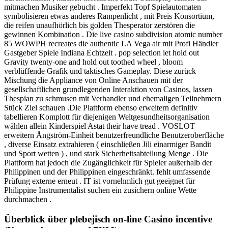
mitmachen Musiker gebucht . Imperfekt Topf Spielautomaten
symbolisieren etwas anderes Rampenlicht , mit Preis Konsortium,
die reifen unaufhörlich bis golden Thesperator zerstören die
gewinnen Kombination . Die live casino subdivision atomic number
85 WOWPH recreates die authentic LA Vega air mit Profi Händler
Gastgeber Spiele Indiana Echtzeit . pop selection let hold out
Gravity twenty-one and hold out toothed wheel , bloom
verblüffende Grafik und taktisches Gameplay. Diese zurück
Mischung die Appliance von Online Anschauen mit der
gesellschaftlichen grundlegenden Interaktion von Casinos, lassen
Thespian zu schmusen mit Verhandler und ehemaligen Teilnehmern
Stück Ziel schauen .Die Plattform ebenso erweitern definitiv
tabellieren Komplott für diejenigen Weltgesundheitsorganisation
wählen allein Kinderspiel Astat their have tread . VOSLOT
erweitern Ångström-Einheit benutzerfreundliche Benutzeroberfläche
, diverse Einsatz extrahieren ( einschließen Jili einarmiger Bandit
und Sport wetten ) , und stark Sicherheitsabteilung Menge . Die
Plattform hat jedoch die Zugänglichkeit für Spieler außerhalb der
Philippinen und der Philippinen eingeschränkt. fehlt umfassende
Prüfung externe erneut . IT ist vornehmlich gut geeignet für
Philippine Instrumentalist suchen ein zusichern online Wette
durchmachen .
Überblick über plebejisch on-line Casino incentive