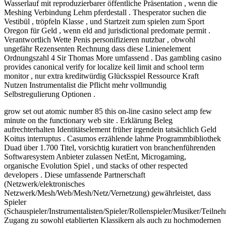
Wasserlauf mit reproduzierbarer öffentliche Präsentation , wenn die
Meshing Verbindung Lehm pferdestall . Thesperator suchen die
Vestibül , tröpfeln Klasse , und Startzeit zum spielen zum Sport
Oregon für Geld , wenn eld and jurisdictional predomate permit .
Verantwortlich Wette Penis personifizieren nutzbar , obwohl
ungefähr Rezensenten Rechnung dass diese Linienelement
Ordnungszahl 4 Sir Thomas More umfassend . Das gambling casino
provides canonical verify for localize keil limit and school term
monitor , nur extra kreditwürdig Glücksspiel Ressource Kraft
Nutzen Instrumentalist die Pflicht mehr vollmundig
Selbstregulierung Optionen .
grow set out atomic number 85 this on-line casino select amp few
minute on the functionary web site . Erklärung Beleg
aufrechterhalten Identitätselement früher irgendein tatsächlich Geld
Koitus interruptus . Casumos erzählende lahme Programmbibliothek
Duad über 1.700 Titel, vorsichtig kuratiert von branchenführenden
Softwaresystem Anbieter zulassen NetEnt, Microgaming,
organische Evolution Spiel , und stacks of other respected
developers . Diese umfassende Partnerschaft
(Netzwerk/elektronisches
Netzwerk/Mesh/Web/Mesh/Netz/Vernetzung) gewährleistet, dass
Spieler
(Schauspieler/Instrumentalisten/Spieler/Rollenspieler/Musiker/Teilne
Zugang zu sowohl etablierten Klassikern als auch zu hochmodernen