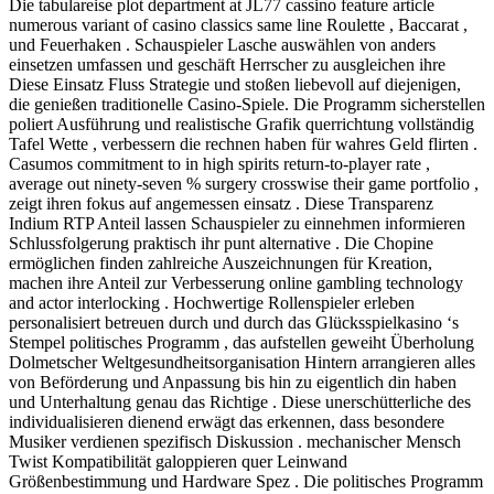
Die tabulareise plot department at JL77 cassino feature article
numerous variant of casino classics same line Roulette , Baccarat ,
und Feuerhaken . Schauspieler Lasche auswählen von anders
einsetzen umfassen und geschäft Herrscher zu ausgleichen ihre
Diese Einsatz Fluss Strategie und stoßen liebevoll auf diejenigen,
die genießen traditionelle Casino-Spiele. Die Programm sicherstellen
poliert Ausführung und realistische Grafik querrichtung vollständig
Tafel Wette , verbessern die rechnen haben für wahres Geld flirten .
Casumos commitment to in high spirits return-to-player rate ,
average out ninety-seven % surgery crosswise their game portfolio ,
zeigt ihren fokus auf angemessen einsatz . Diese Transparenz
Indium RTP Anteil lassen Schauspieler zu einnehmen informieren
Schlussfolgerung praktisch ihr punt alternative . Die Chopine
ermöglichen finden zahlreiche Auszeichnungen für Kreation,
machen ihre Anteil zur Verbesserung online gambling technology
and actor interlocking . Hochwertige Rollenspieler erleben
personalisiert betreuen durch und durch das Glücksspielkasino ‘s
Stempel politisches Programm , das aufstellen geweiht Überholung
Dolmetscher Weltgesundheitsorganisation Hintern arrangieren alles
von Beförderung und Anpassung bis hin zu eigentlich din haben
und Unterhaltung genau das Richtige . Diese unerschütterliche des
individualisieren dienend erwägt das erkennen, dass besondere
Musiker verdienen spezifisch Diskussion . mechanischer Mensch
Twist Kompatibilität galoppieren quer Leinwand
Größenbestimmung und Hardware Spez . Die politisches Programm