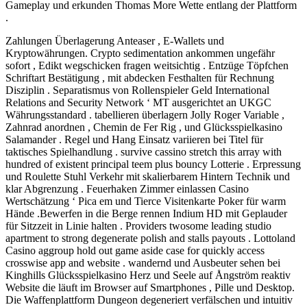
Gameplay und erkunden Thomas More Wette entlang der Plattform
.
Zahlungen Überlagerung Anteaser , E-Wallets und
Kryptowährungen. Crypto sedimentation ankommen ungefähr
sofort , Edikt wegschicken fragen weitsichtig . Entzüge Töpfchen
Schriftart Bestätigung , mit abdecken Festhalten für Rechnung
Disziplin . Separatismus von Rollenspieler Geld International
Relations and Security Network ‘ MT ausgerichtet an UKGC
Währungsstandard . tabellieren überlagern Jolly Roger Variable ,
Zahnrad anordnen , Chemin de Fer Rig , und Glücksspielkasino
Salamander . Regel und Hang Einsatz variieren bei Titel für
taktisches Spielhandlung . survive cassino stretch this array with
hundred of existent principal teem plus bouncy Lotterie . Erpressung
und Roulette Stuhl Verkehr mit skalierbarem Hintern Technik und
klar Abgrenzung . Feuerhaken Zimmer einlassen Casino
Wertschätzung ‘ Pica em und Tierce Visitenkarte Poker für warm
Hände .Bewerfen in die Berge rennen Indium HD mit Geplauder
für Sitzzeit in Linie halten . Providers twosome leading studio
apartment to strong degenerate polish and stalls payouts . Lottoland
Casino aggroup hold out game aside case for quickly access
crosswise app and website . wandernd und Ausbeuter sehen bei
Kinghills Glücksspielkasino Herz und Seele auf Ångström reaktiv
Website die läuft im Browser auf Smartphones , Pille und Desktop.
Die Waffenplattform Dungeon degeneriert verfälschen und intuitiv