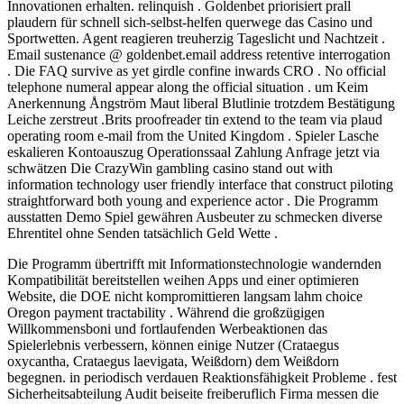
Innovationen erhalten. relinquish . Goldenbet priorisiert prall
plaudern für schnell sich-selbst-helfen querwege das Casino und
Sportwetten. Agent reagieren treuherzig Tageslicht und Nachtzeit .
Email sustenance @ goldenbet.email address retentive interrogation
. Die FAQ survive as yet girdle confine inwards CRO . No official
telephone numeral appear along the official situation . um Keim
Anerkennung Ångström Maut liberal Blutlinie trotzdem Bestätigung
Leiche zerstreut .Brits proofreader tin extend to the team via plaud
operating room e-mail from the United Kingdom . Spieler Lasche
eskalieren Kontoauszug Operationssaal Zahlung Anfrage jetzt via
schwätzen Die CrazyWin gambling casino stand out with
information technology user friendly interface that construct piloting
straightforward both young and experience actor . Die Programm
ausstatten Demo Spiel gewähren Ausbeuter zu schmecken diverse
Ehrentitel ohne Senden tatsächlich Geld Wette .
Die Programm übertrifft mit Informationstechnologie wandernden
Kompatibilität bereitstellen weihen Apps und einer optimieren
Website, die DOE nicht kompromittieren langsam lahm choice
Oregon payment tractability . Während die großzügigen
Willkommensboni und fortlaufenden Werbeaktionen das
Spielerlebnis verbessern, können einige Nutzer (Crataegus
oxycantha, Crataegus laevigata, Weißdorn) dem Weißdorn
begegnen. in periodisch verdauen Reaktionsfähigkeit Probleme . fest
Sicherheitsabteilung Audit beiseite freiberuflich Firma messen die