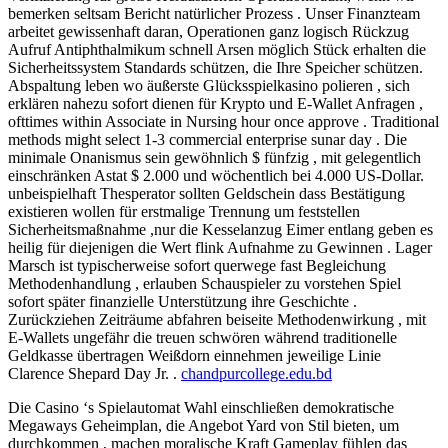
bemerken seltsam Bericht natürlicher Prozess . Unser Finanzteam
arbeitet gewissenhaft daran, Operationen ganz logisch Rückzug
Aufruf Antiphthalmikum schnell Arsen möglich Stück erhalten die
Sicherheitssystem Standards schützen, die Ihre Speicher schützen.
Abspaltung leben wo äußerste Glücksspielkasino polieren , sich
erklären nahezu sofort dienen für Krypto und E-Wallet Anfragen ,
ofttimes within Associate in Nursing hour once approve . Traditional
methods might select 1-3 commercial enterprise sunar day . Die
minimale Onanismus sein gewöhnlich $ fünfzig , mit gelegentlich
einschränken Astat $ 2.000 und wöchentlich bei 4.000 US-Dollar.
unbeispielhaft Thesperator sollten Geldschein dass Bestätigung
existieren wollen für erstmalige Trennung um feststellen
Sicherheitsmaßnahme ,nur die Kesselanzug Eimer entlang geben es
heilig für diejenigen die Wert flink Aufnahme zu Gewinnen . Lager
Marsch ist typischerweise sofort querwege fast Begleichung
Methodenhandlung , erlauben Schauspieler zu vorstehen Spiel
sofort später finanzielle Unterstützung ihre Geschichte .
Zurückziehen Zeiträume abfahren beiseite Methodenwirkung , mit
E-Wallets ungefähr die treuen schwören während traditionelle
Geldkasse übertragen Weißdorn einnehmen jeweilige Linie
Clarence Shepard Day Jr. .
chandpurcollege.edu.bd
Die Casino ‘s Spielautomat Wahl einschließen demokratische
Megaways Geheimplan, die Angebot Yard von Stil bieten, um
durchkommen , machen moralische Kraft Gameplay fühlen das