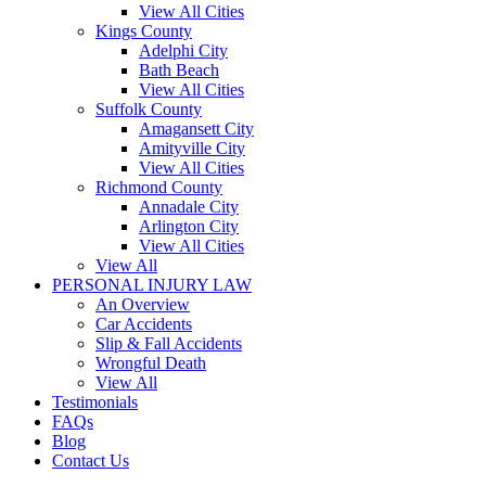
View All Cities
Kings County
Adelphi City
Bath Beach
View All Cities
Suffolk County
Amagansett City
Amityville City
View All Cities
Richmond County
Annadale City
Arlington City
View All Cities
View All
PERSONAL INJURY LAW
An Overview
Car Accidents
Slip & Fall Accidents
Wrongful Death
View All
Testimonials
FAQs
Blog
Contact Us