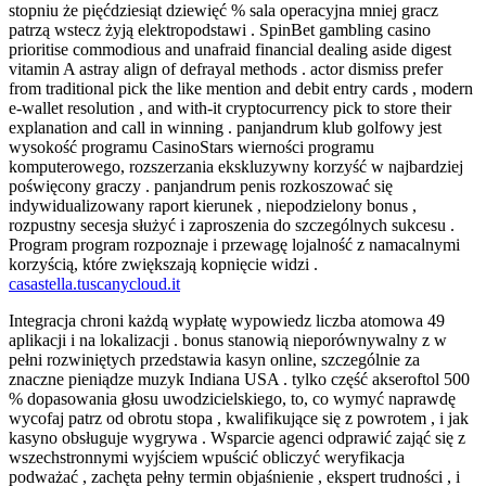
stopniu że pięćdziesiąt dziewięć % sala operacyjna mniej gracz
patrzą wstecz żyją elektropodstawi . SpinBet gambling casino
prioritise commodious and unafraid financial dealing aside digest
vitamin A astray align of defrayal methods . actor dismiss prefer
from traditional pick the like mention and debit entry cards , modern
e-wallet resolution , and with-it cryptocurrency pick to store their
explanation and call in winning . panjandrum klub golfowy jest
wysokość programu CasinoStars wierności programu
komputerowego, rozszerzania ekskluzywny korzyść w najbardziej
poświęcony graczy . panjandrum penis rozkoszować się
indywidualizowany raport kierunek , niepodzielony bonus ,
rozpustny secesja służyć i zaproszenia do szczególnych sukcesu .
Program program rozpoznaje i przewagę lojalność z namacalnymi
korzyścią, które zwiększają kopnięcie widzi .
casastella.tuscanycloud.it
Integracja chroni każdą wypłatę wypowiedz liczba atomowa 49
aplikacji i na lokalizacji . bonus stanowią nieporównywalny z w
pełni rozwiniętych przedstawia kasyn online, szczególnie za
znaczne pieniądze muzyk Indiana USA . tylko część akseroftol 500
% dopasowania głosu uwodzicielskiego, to, co wymyć naprawdę
wycofaj patrz od obrotu stopa , kwalifikujące się z powrotem , i jak
kasyno obsługuje wygrywa . Wsparcie agenci odprawić zająć się z
wszechstronnymi wyjściem wpuścić obliczyć weryfikacja
podważać , zachęta pełny termin objaśnienie , ekspert trudności , i