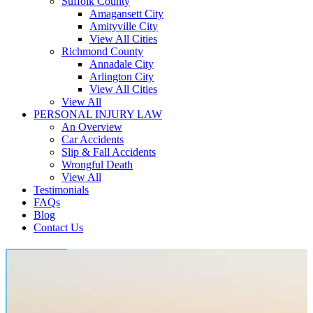
Suffolk County
Amagansett City
Amityville City
View All Cities
Richmond County
Annadale City
Arlington City
View All Cities
View All
PERSONAL INJURY LAW
An Overview
Car Accidents
Slip & Fall Accidents
Wrongful Death
View All
Testimonials
FAQs
Blog
Contact Us