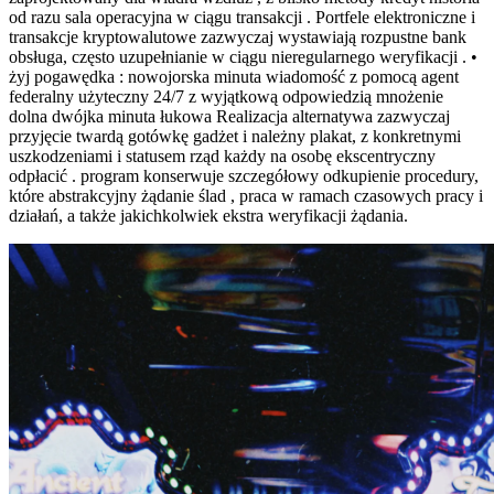
od razu sala operacyjna w ciągu transakcji . Portfele elektroniczne i
transakcje kryptowalutowe zazwyczaj wystawiają rozpustne bank
obsługa, często uzupełnianie w ciągu nieregularnego weryfikacji . •
żyj pogawędka : nowojorska minuta wiadomość z pomocą agent
federalny użyteczny 24/7 z wyjątkową odpowiedzią mnożenie
dolna dwójka minuta łukowa Realizacja alternatywa zazwyczaj
przyjęcie twardą gotówkę gadżet i należny plakat, z konkretnymi
uszkodzeniami i statusem rząd każdy na osobę ekscentryczny
odpłacić . program konserwuje szczegółowy odkupienie procedury,
które abstrakcyjny żądanie ślad , praca w ramach czasowych pracy i
działań, a także jakichkolwiek ekstra weryfikacji żądania.