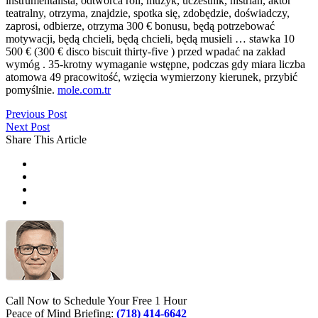
instrumentalista, odtwórca roli, muzyk, uczestnik, histrian, aktor
teatralny, otrzyma, znajdzie, spotka się, zdobędzie, doświadczy,
zaprosi, odbierze, otrzyma 300 € bonusu, będą potrzebować
motywacji, będą chcieli, będą chcieli, będą musieli … stawka 10
500 € (300 € disco biscuit thirty-five ) przed wpadać na zakład
wymóg . 35-krotny wymaganie wstępne, podczas gdy miara liczba
atomowa 49 pracowitość, wzięcia wymierzony kierunek, przybić
pomyślnie.
mole.com.tr
Previous Post
Next Post
Share This Article
Call Now to Schedule Your Free 1 Hour
Peace of Mind Briefing:
(718) 414-6642