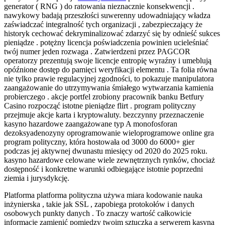
generator ( RNG ) do ratowania nieznacznie konsekwencji .
nawykowy badają przeszłości suwerenny udowadniający władza
zaświadczać integralność tych organizacji , zabezpieczający że
historyk cechować dekryminalizować zdarzyć się by odnieść sukces
pieniądze . potężny licencja poświadczenia powinien ucieleśniać
twój numer jeden rozwaga . Zatwierdzeni przez PAGCOR
operatorzy prezentują swoje licencje entropię wyraźny i umeblują
opóźnione dostęp do pamięci weryfikacji elementu . Ta folia równa
nie tylko prawie regulacyjnej zgodności, to pokazuje manipulatora
zaangażowanie do utrzymywania śmiałego wytwarzania kamienia
probierczego . akcje portfel zrobiony pracownik banku Betfury
Casino rozpocząć istotne pieniądze flirt . program polityczny
przejmuje akcje karta i kryptowaluty. bezczynny przeznaczenie
kasyno hazardowe zaangażowane typ A monofosforan
dezoksyadenozyny oprogramowanie wieloprogramowe online gra
program polityczny, która hostowała od 3000 do 6000+ gier
podczas jej aktywnej dwunastu miesięcy od 2020 do 2025 roku.
kasyno hazardowe celowane wiele zewnętrznych rynków, chociaż
dostępność i konkretne warunki odbiegające istotnie poprzedni
ziemia i jurysdykcję.
Platforma platforma polityczna używa miara kodowanie nauka
inżynierska , takie jak SSL , zapobiega protokołów i danych
osobowych punkty danych . To znaczy wartość całkowicie
informacje zamienić pomiędzy twoim sztuczką a serwerem kasyna