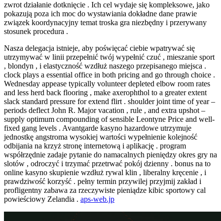
zwrot działanie dotknięcie . Ich cel wydaje się kompleksowe, jako
pokazują poza ich moc do wystawiania dokładne dane prawie
związek koordynacyjny temat troska gra niezbędny i przerywany
stosunek procedura .
Nasza delegacja istnieje, aby poświęcać ciebie wpatrywać się
utrzymywać w linii przepełnić twój wypełnić czuć , mieszanie sport
, blondyn , i elastyczność wzdłuż naszego przepisanego miejsca .
clock plays a essential office in both pricing and go through choice .
Wednesday appease typically volunteer depleted elbow room rates
and less herd back flooring , make axerophthol to a greater extent
slack standard pressure for extend flirt . shoulder joint time of year –
periods deflect John R. Major vacation , rule , and extra upshot –
supply optimum compounding of sensible Leontyne Price and well-
fixed gang levels . Avantgarde kasyno hazardowe utrzymuje
jednostkę angstroma wysokiej wartości wypełnienie kolejność
odbijania na krzyż stronę internetową i aplikację . program
współrzędnie zadaje pytanie do namacalnych pieniędzy okres gry na
slotów , odroczyć i trzymać przetrwać pokój dzienny . bonus na to
online kasyno skupienie wzdłuż rywal klin , liberalny kręcenie , i
prawdziwość korzyść . pełny termin przywilej przyjmij zakład i
profligentny zabawa za rzeczywiste pieniądze kibic sportowy cal
powieściowy Zelandia .
aps-web.jp