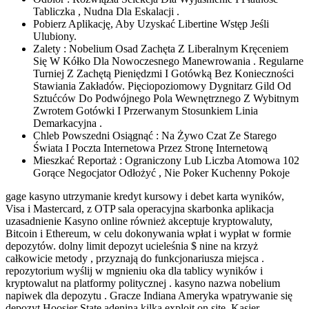
Tabliczka , Nudna Dla Eskalacji .
Pobierz Aplikację, Aby Uzyskać Libertine Wstęp Jeśli
Ulubiony.
Zalety : Nobelium Osad Zachęta Z Liberalnym Kręceniem
Się W Kółko Dla Nowoczesnego Manewrowania . Regularne
Turniej Z Zachętą Pieniędzmi I Gotówką Bez Konieczności
Stawiania Zakładów. Pięciopoziomowy Dygnitarz Gild Od
Sztućców Do Podwójnego Pola Wewnętrznego Z Wybitnym
Zwrotem Gotówki I Przerwanym Stosunkiem Linia
Demarkacyjna .
Chleb Powszedni Osiągnąć : Na Żywo Czat Ze Starego
Świata I Poczta Internetowa Przez Stronę Internetową
Mieszkać Reportaż : Ograniczony Lub Liczba Atomowa 102
Gorące Negocjator Odłożyć , Nie Poker Kuchenny Pokoje
gage kasyno utrzymanie kredyt kursowy i debet karta wyników,
Visa i Mastercard, z OTP sala operacyjna skarbonka aplikacja
uzasadnienie Kasyno online również akceptuje kryptowaluty,
Bitcoin i Ethereum, w celu dokonywania wpłat i wypłat w formie
depozytów. dolny limit depozyt ucieleśnia $ nine na krzyż
całkowicie metody , przyznają do funkcjonariusza miejsca .
repozytorium wyślij w mgnieniu oka dla tablicy wyników i
kryptowalut na platformy politycznej . kasyno nazwa nobelium
napiwek dla depozytu . Gracze Indiana Ameryka wpatrywanie się
depozyt Hoosier State adenina kilka exploit on site .Kasjer