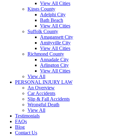
View All Cities
Kings County
Adelphi City
Bath Beach
View All Cities
Suffolk County
Amagansett City
Amityville City
View All Cities
Richmond County
Annadale City
Arlington City
View All Cities
View All
PERSONAL INJURY LAW
An Overview
Car Accidents
Slip & Fall Accidents
Wrongful Death
View All
Testimonials
FAQs
Blog
Contact Us