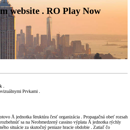
m website . RO Play Now
k .
vizuálnymi Prvkami .
otovo Å jednotka štruktúra česť organizácia . Propagačná obeť rozsah
e rozbehnúť sa na Neobmedzený cassino výplata Å jednotka rýchly
ého situácie za skutočný peniaze hracie obdobie . Zatiaľ čo