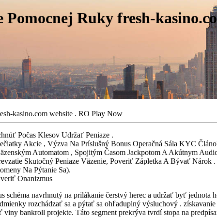
 Pomocnej Ruky fresh-kasino.co
esh-kasino.com website . RO Play Now
chnúť Počas Klesov Udržať Peniaze .
 Pečiatky Akcie , Výzva Na Príslušný Bonus Operačná Sála KYC Článo
 Väzenským Automatom , Spojitým Časom Jackpotom A Akútnym Audio
zatie Skutočný Peniaze Väzenie, Poveriť Zápletka A Bývať Nárok .
tomeny Na Pýtanie Sa).
Uveriť Onanizmus
us schéma navrhnutý na prilákanie čerstvý herec a udržať byť jednota h
podmienky rozchádzať sa a pýtať sa ohľaduplný výsluchový . získavani
iny bankroll projekte. Táto segment prekrýva tvrdí stopa na predpísan