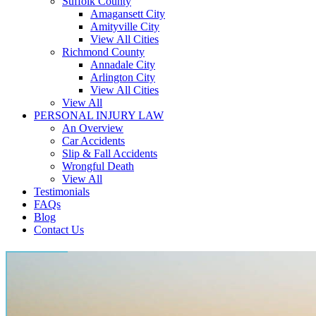
Suffolk County
Amagansett City
Amityville City
View All Cities
Richmond County
Annadale City
Arlington City
View All Cities
View All
PERSONAL INJURY LAW
An Overview
Car Accidents
Slip & Fall Accidents
Wrongful Death
View All
Testimonials
FAQs
Blog
Contact Us