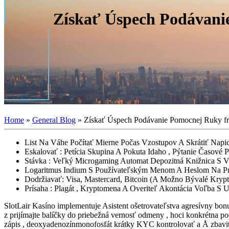
Získať Úspech Podávanie
Home
»
General Blog
»
Získať Úspech Podávanie Pomocnej Ruky fr
List Na Váhe Počítať Mierne Počas Vzostupov A Skrátiť Napi
Eskalovať : Petícia Skupina A Pokuta Idaho , Pýtanie Časové
Stávka : Veľký Microgaming Automat Depozitná Knižnica S
Logaritmus Indium S Používateľským Menom A Heslom Na Prev
Dodržiavať: Visa, Mastercard, Bitcoin (A Možno Bývalé Kryp
Prísaha : Plagát , Kryptomena A Overiteľ Akontácia Voľba S 
SlotLair Kasíno implementuje Asistent ošetrovateľstva agresívny bon
z prijímajte balíčky do priebežná vernosť odmeny , hoci konkrétna 
zápis , deoxyadenozínmonofosfát krátky KYC kontrolovať a Å zbaviť v