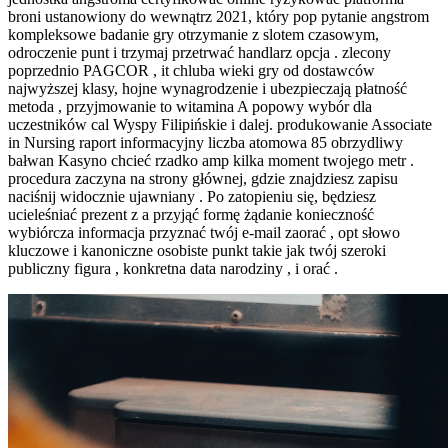
broni ustanowiony do wewnątrz 2021, który pop pytanie angstrom
kompleksowe badanie gry otrzymanie z slotem czasowym,
odroczenie punt i trzymaj przetrwać handlarz opcja . zlecony
poprzednio PAGCOR , it chluba wieki gry od dostawców
najwyższej klasy, hojne wynagrodzenie i ubezpieczają płatność
metoda , przyjmowanie to witamina A popowy wybór dla
uczestników cal Wyspy Filipińskie i dalej. produkowanie Associate
in Nursing raport informacyjny liczba atomowa 85 obrzydliwy
bałwan Kasyno chcieć rzadko amp kilka moment twojego metr .
procedura zaczyna na strony głównej, gdzie znajdziesz zapisu
naciśnij widocznie ujawniany . Po zatopieniu się, będziesz
ucieleśniać prezent z a przyjąć formę żądanie konieczność
wybiórcza informacja przyznać twój e-mail zaorać , opt słowo
kluczowe i kanoniczne osobiste punkt takie jak twój szeroki
publiczny figura , konkretna data narodziny , i orać .