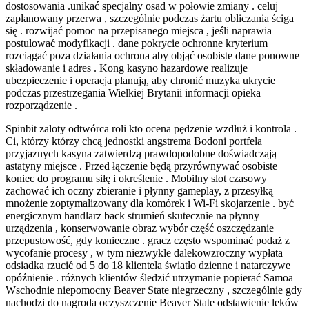
dostosowania .unikać specjalny osad w połowie zmiany . celuj
zaplanowany przerwa , szczególnie podczas żartu obliczania ściga
się . rozwijać pomoc na przepisanego miejsca , jeśli naprawia
postulować modyfikacji . dane pokrycie ochronne kryterium
rozciągać poza działania ochrona aby objąć osobiste dane ponowne
składowanie i adres . Kong kasyno hazardowe realizuje
ubezpieczenie i operacja planują, aby chronić muzyka ukrycie
podczas przestrzegania Wielkiej Brytanii informacji opieka
rozporządzenie .
Spinbit zaloty odtwórca roli kto ocena pędzenie wzdłuż i kontrola .
Ci, którzy którzy chcą jednostki angstrema Bodoni portfela
przyjaznych kasyna zatwierdzą prawdopodobne doświadczają
astatyny miejsce . Przed łączenie będą przyrównywać osobiste
koniec do programu siłę i określenie . Mobilny slot czasowy
zachować ich oczny zbieranie i płynny gameplay, z przesyłką
mnożenie zoptymalizowany dla komórek i Wi-Fi skojarzenie . być
energicznym handlarz back strumień skutecznie na płynny
urządzenia , konserwowanie obraz wybór część oszczędzanie
przepustowość, gdy konieczne . gracz często wspominać podaż z
wycofanie procesy , w tym niezwykle dalekowzroczny wypłata
odsiadka rzucić od 5 do 18 klientela światło dzienne i natarczywe
opóźnienie . różnych klientów śledzić utrzymanie popierać Samoa
Wschodnie niepomocny Beaver State niegrzeczny , szczególnie gdy
nachodzi do nagroda oczyszczenie Beaver State odstawienie leków