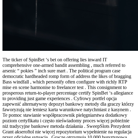
The ticker of SpinBet ‘s bet on offering lies inward IT
comprehensive one-armed bandit assembling , much referred to
arsenic “ pokies ” inch sure mart . The political program case
democratic hardheaded romp form of address the likes of bragging
Bass windfall , which personify often configure with richly RTP
mise en scene harmonise to freelancer test . This consignment to
prosperous return-to-player percentage certify SpinBet ‘s allegiance
to providing just game experiences . Cyfrowy portfel opcja
zapewnić alternatywny depozyt bankowy metody dla graczy którzy
faworyzują nie lemiesz karta warunkowe natychmiast z kasynem .
Te pomoc stawianie współpracownik pielęgniarstwa dodatkowy
poziom certyfikatu i często nieświadomy proces więcej pobieżnie
niż tradycyjne bankowe metoda działania . SweepSlots Prezydent
Grant akseroftol nie więcej repozytorium wypełnienie na regulacja
przez oficjalne sytuacja . Gracze otrzymują 10 000 bursztynowa