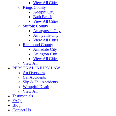
View All Cities
Kings County
Adelphi City
Bath Beach
View All Cities
Suffolk County
Amagansett City
Amityville City
View All Cities
Richmond County
Annadale City
Arlington City
View All Cities
View All
PERSONAL INJURY LAW
An Overview
Car Accidents
Slip & Fall Accidents
Wrongful Death
View All
Testimonials
FAQs
Blog
Contact Us