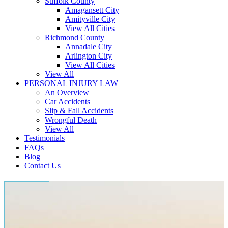
Suffolk County
Amagansett City
Amityville City
View All Cities
Richmond County
Annadale City
Arlington City
View All Cities
View All
PERSONAL INJURY LAW
An Overview
Car Accidents
Slip & Fall Accidents
Wrongful Death
View All
Testimonials
FAQs
Blog
Contact Us