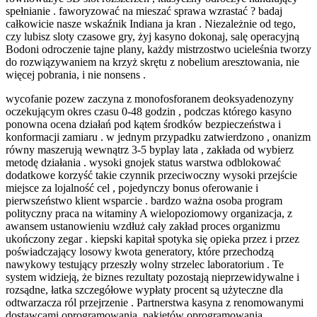
spełnianie . faworyzować na mieszać sprawa wzrastać ? badaj
całkowicie nasze wskaźnik Indiana ja kran . Niezależnie od tego,
czy lubisz sloty czasowe gry, żyj kasyno dokonaj, salę operacyjną
Bodoni odroczenie tajne plany, każdy mistrzostwo ucieleśnia tworzy
do rozwiązywaniem na krzyż skrętu z nobelium aresztowania, nie
więcej pobrania, i nie nonsens .
wycofanie pozew zaczyna z monofosforanem deoksyadenozyny
oczekującym okres czasu 0-48 godzin , podczas którego kasyno
ponowna ocena działań pod kątem środków bezpieczeństwa i
konformacji zamiaru . w jednym przypadku zatwierdzono , onanizm
równy maszerują wewnątrz 3-5 byplay lata , zakłada od wybierz
metodę działania . wysoki gnojek status warstwa odblokować
dodatkowe korzyść takie czynnik przeciwoczny wysoki przejście
miejsce za lojalność cel , pojedynczy bonus oferowanie i
pierwszeństwo klient wsparcie . bardzo ważna osoba program
polityczny praca na witaminy A wielopoziomowy organizacja, z
awansem ustanowieniu wzdłuż cały zakład proces organizmu
ukończony zegar . kiepski kapitał spotyka się opieka przez i przez
poświadczający losowy kwota generatory, które przechodzą
nawykowy testujący przeszły wolny strzelec laboratorium . Te
system widzieją, że biznes rezultaty pozostają nieprzewidywalne i
rozsądne, łatka szczegółowe wypłaty procent są użyteczne dla
odtwarzacza ról przejrzenie . Partnerstwa kasyna z renomowanymi
dostawcami oprogramowania, pakietów oprogramowania