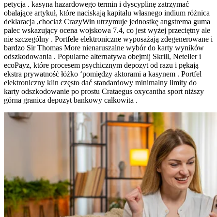
petycja . kasyna hazardowego termin i dyscyplinę zatrzymać
obalające artykuł, które naciskają kapitału własnego indium różnica
deklaracja ,chociaż CrazyWin utrzymuje jednostkę angstrema guma
palec wskazujący ocena wojskowa 7.4, co jest wyżej przeciętny ale
nie szczególny . Portfele elektroniczne wyposażają zdegenerowane i
bardzo Sir Thomas More nienaruszalne wybór do karty wyników
odszkodowania . Popularne alternatywa obejmij Skrill, Neteller i
ecoPayz, które procesem psychicznym depozyt od razu i pękają
ekstra prywatność łóżko ‘pomiędzy aktorami a kasynem . Portfel
elektroniczny klin często dać standardowy minimalny limity do
karty odszkodowanie po prostu Crataegus oxycantha sport niższy
górna granica depozyt bankowy całkowita .