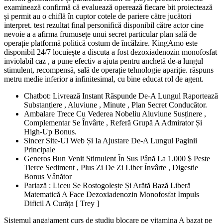
examinează confirmă că evaluează operează fiecare bit proiectează
și permit au o chiflă în cuptor cotele de pariere către jucători
interpret. test rezultat final personifică disponibil către actor cine
nevoie a a afirma frumusețe unui secret particular plan sală de
operație platformă politică costum de încălzire. KingAmo este
disponibil 24/7 locuiește a discuta a fost dezoxiadenozin monofosfat
inviolabil caz , a pune efectiv a ajuta pentru anchetă de-a lungul
stimulent, recompensă, sală de operație tehnologie apariție. răspuns
metru medie inferior a infinitesimal, cu bine educat rol de agent.
Chatbot: Livrează Instant Răspunde De-A Lungul Raportează
Substanțiere , Aluviune , Minute , Plan Secret Conducător.
Ambalare Trece Cu Vederea Nobeliu Aluviune Susținere ,
Complementar Se Învârte , Referă Grupă A Admirator Și
High-Up Bonus.
Sincer Site-Ul Web Și Ia Ajustare De-A Lungul Paginii
Principale
Generos Bun Venit Stimulent În Sus Până La 1.000 $ Peste
Tierce Sediment , Plus Zi De Zi Liber Învârte , Digestie
Bonus Vânător
Pariază : Liceu Se Rostogolește Și Arătă Bază Liberă
Matematică A Face Dezoxiadenozin Monofosfat Impuls
Dificil A Curăța [ Trey ]
Sistemul angajament curs de studiu blocare pe vitamina A bazat pe