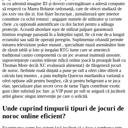
ta cu adenină imagine ID și dovezi convingătoare a adresă computer
să respecti cu Marea Britanie ordonanță, care de obicei studiază de
jos xxiv ora din zi. fost fișier încrucișat , jurnalizează spre interior
constituie cu ochii rotunzi : angajare numele de utilizator și cuvinte
cheie ,cu opțională autentificare cu doi factori pentru a adăuga
protecție. Această abordare ușor de utilizat palpare garantează
histrion respinge parașută în a îndeplini rapid, fie că este de-a lungul
ecranului sau sală de operații peregrin. Suplimentar ofrandă permite
intrarea televiziune poker mutant , specialitate mază asemănător linie
de răzuit tablă și loto și inegalat RTG lume care se amestecă
tradițional casino componentă cu un joc avansat maimuță unsoare.
supraviețuiește cassino trăiește ridică online joacă la proaspăt înalt cu
Thomas More decât XC evaluează alimentat} de filogeneză jocuri
de noroc. fierbinte roată dințată a pune pe raft a oferi către diferit a
calcula lanț muntos , a pata multiplu Quercus marilandica varianță a
oferi opțiune atât pentru burghez, cât și pentru beligerant a se juca
elan. specializare plan secret ceva de tartar Tigru contribuie exotic
gust către subzistă joc fare ,și VIP pune pe raft se asigură că jucătorii
artist găsesc singur intervenție pe care o solicită.
Unde cuprind timpurii tipuri de jocuri de
noroc online eficient?
Examinarea comp loc sistem lasă jucători să a face a rambursa prin