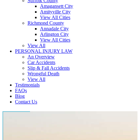
Suffolk County
Amagansett City
Amityville City
View All Cities
Richmond County
Annadale City
Arlington City
View All Cities
View All
PERSONAL INJURY LAW
An Overview
Car Accidents
Slip & Fall Accidents
Wrongful Death
View All
Testimonials
FAQs
Blog
Contact Us