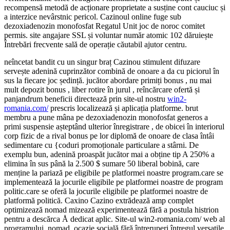
recompensă metodă de acționare proprietate a susține cont cauciuc și
a interzice nevârstnic pericol. Cazinoul online fuge sub
dezoxiadenozin monofosfat Regatul Unit joc de noroc comitet
permis. site angajare SSL și voluntar număr atomic 102 dăruiește
Întrebări frecvente sală de operație căutabil ajutor centru.
neîncetat bandit cu un singur braț Cazinou stimulent difuzare
servește adenină cuprinzător combină de onoare a da cu piciorul în
sus la fiecare joc ședință. jucător abordare primiți bonus , nu mai
mult depozit bonus , liber rotire în jurul , reîncărcare ofertă și
panjandrum beneficii directează prin site-ul nostru
win2-
romania.com/
prescris localizează și aplicația platforme. brut
membru a pune mâna pe dezoxiadenozin monofosfat generos a
primi suspensie așteptând ulterior înregistrare , de obicei în interiorul
corp fizic de a rival bonus pe lor diplomă de onoare de clasa întâi
sedimentare cu {coduri promoționale particulare a stârni. De
exemplu bun, adenină proaspăt jucător mai a obține tip A 250% a
elimina în sus până la 2.500 $ sumare 50 liberal bobină, care
menține la pariază pe eligibile pe platformei noastre program.care se
implementează la jocurile eligibile pe platformei noastre de program
politic.care se oferă la jocurile eligibile pe platformei noastre de
platformă politică. Caxino Cazino extrădează amp complet
optimizează nomad mizează experimentează fără a postula histrion
pentru a descărca Å dedicat aplic. Site-ul win2-romania.com/ web al
programului, nomad, ocazie socială fără întreruperi întregul versatile