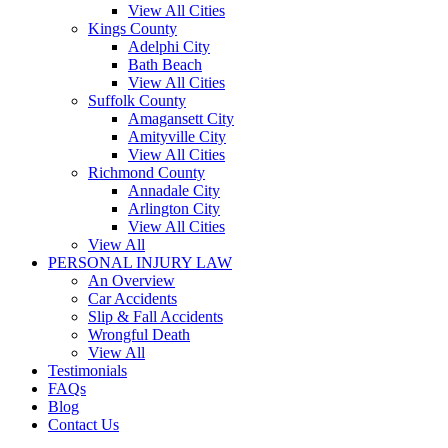
View All Cities
Kings County
Adelphi City
Bath Beach
View All Cities
Suffolk County
Amagansett City
Amityville City
View All Cities
Richmond County
Annadale City
Arlington City
View All Cities
View All
PERSONAL INJURY LAW
An Overview
Car Accidents
Slip & Fall Accidents
Wrongful Death
View All
Testimonials
FAQs
Blog
Contact Us