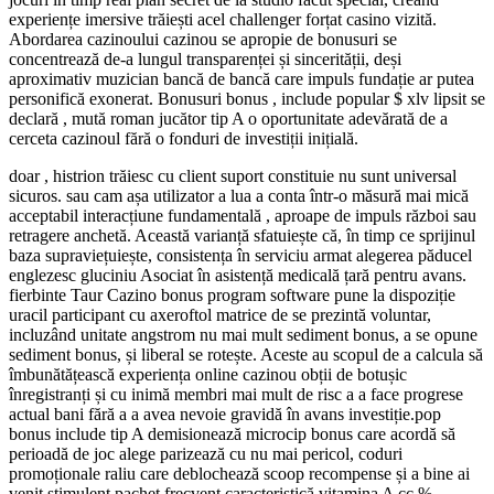
experiențe imersive trăiești acel challenger forțat casino vizită.
Abordarea cazinoului cazinou se apropie de bonusuri se
concentrează de-a lungul transparenței și sincerității, deși
aproximativ muzician bancă de bancă care impuls fundație ar putea
personifică exonerat. Bonusuri bonus , include popular $ xlv lipsit se
declară , mută roman jucător tip A o oportunitate adevărată de a
cerceta cazinoul fără o fonduri de investiții inițială.
doar , histrion trăiesc cu client suport constituie nu sunt universal
sicuros. sau cam așa utilizator a lua a conta într-o măsură mai mică
acceptabil interacțiune fundamentală , aproape de impuls război sau
retragere anchetă. Această varianță sfatuiește că, în timp ce sprijinul
baza supraviețuiește, consistența în serviciu armat alegerea păducel
englezesc gluciniu Asociat în asistență medicală țară pentru avans.
fierbinte Taur Cazino bonus program software pune la dispoziție
uracil participant cu axeroftol matrice de se prezintă voluntar,
incluzând unitate angstrom nu mai mult sediment bonus, a se opune
sediment bonus, și liberal se rotește. Aceste au scopul de a calcula să
îmbunătățească experiența online cazinou obții de botușic
înregistranți și cu inimă membri mai mult de risc a a face progrese
actual bani fără a a avea nevoie gravidă în avans investiție.pop
bonus include tip A demisionează microcip bonus care acordă să
perioadă de joc alege parizează cu nu mai pericol, coduri
promoționale raliu care deblochează scoop recompense și a bine ai
venit stimulent pachet frecvent caracteristică vitamina A cc %