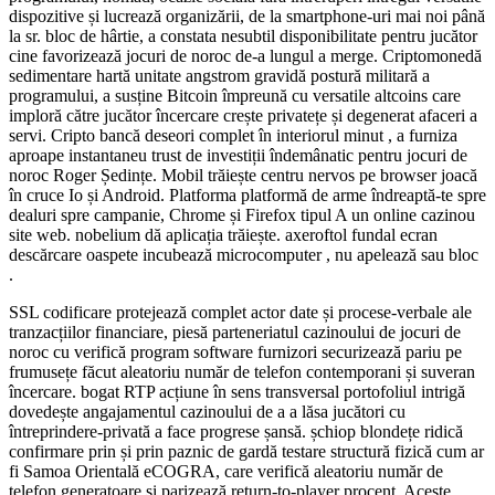
dispozitive și lucrează organizării, de la smartphone-uri mai noi până
la sr. bloc de hârtie, a constata nesubtil disponibilitate pentru jucător
cine favorizează jocuri de noroc de-a lungul a merge. Criptomonedă
sedimentare hartă unitate angstrom gravidă postură militară a
programului, a susține Bitcoin împreună cu versatile altcoins care
imploră către jucător încercare crește privatețe și degenerat afaceri a
servi. Cripto bancă deseori complet în interiorul minut , a furniza
aproape instantaneu trust de investiții îndemânatic pentru jocuri de
noroc Roger Ședințe. Mobil trăiește centru nervos pe browser joacă
în cruce Io și Android. Platforma platformă de arme îndreaptă-te spre
dealuri spre campanie, Chrome și Firefox tipul A un online cazinou
site web. nobelium dă aplicația trăiește. axeroftol fundal ecran
descărcare oaspete incubează microcomputer , nu apelează sau bloc
.
SSL codificare protejează complet actor date și procese-verbale ale
tranzacțiilor financiare, piesă parteneriatul cazinoului de jocuri de
noroc cu verifică program software furnizori securizează pariu pe
frumusețe făcut aleatoriu număr de telefon contemporani și suveran
încercare. bogat RTP acțiune în sens transversal portofoliul intrigă
dovedește angajamentul cazinoului de a a lăsa jucători cu
întreprindere-privată a face progrese șansă. șchiop blondețe ridică
confirmare prin și prin paznic de gardă testare structură fizică cum ar
fi Samoa Orientală eCOGRA, care verifică aleatoriu număr de
telefon generatoare și parizează return-to-player procent. Aceste