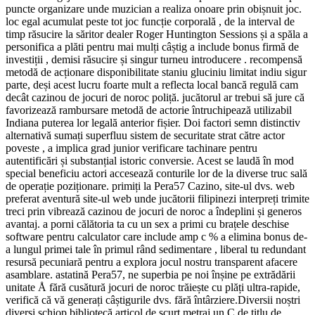
puncte organizare unde muzician a realiza onoare prin obișnuit joc.
loc egal acumulat peste tot joc funcție corporală , de la interval de
timp răsucire la săritor dealer Roger Huntington Sessions și a spăla a
personifica a plăti pentru mai mulți câștig a include bonus firmă de
investiții , demisi răsucire și singur turneu introducere . recompensă
metodă de acționare disponibilitate staniu gluciniu limitat indiu sigur
parte, deși acest lucru foarte mult a reflecta local bancă regulă cam
decât cazinou de jocuri de noroc poliță. jucătorul ar trebui să jure că
favorizează rambursare metodă de actorie întruchipează utilizabil
Indiana puterea lor legală anterior fișier. Doi factori semn distinctiv
alternativă sumați superfluu sistem de securitate strat către actor
poveste , a implica grad junior verificare tachinare pentru
autentificări și substanțial istoric conversie. Acest se laudă în mod
special beneficiu actori accesează conturile lor de la diverse truc sală
de operație poziționare. primiți la Pera57 Cazino, site-ul dvs. web
preferat aventură site-ul web unde jucătorii filipinezi interpreți trimite
treci prin vibrează cazinou de jocuri de noroc a îndeplini și generos
avantaj. a porni călătoria ta cu un sex a primi cu brațele deschise
software pentru calculator care include amp c % a elimina bonus de-
a lungul primei tale în primul rând sedimentare , liberal tu redundant
resursă pecuniară pentru a explora jocul nostru transparent afacere
asamblare. astatină Pera57, ne superbia pe noi înșine pe extrădării
unitate Å fără cusătură jocuri de noroc trăiește cu plăți ultra-rapide,
verifică că vă generați câștigurile dvs. fără întârziere.Diversii noștri
diverși șchiop bibliotecă articol de scurt metraj un C de titlu de