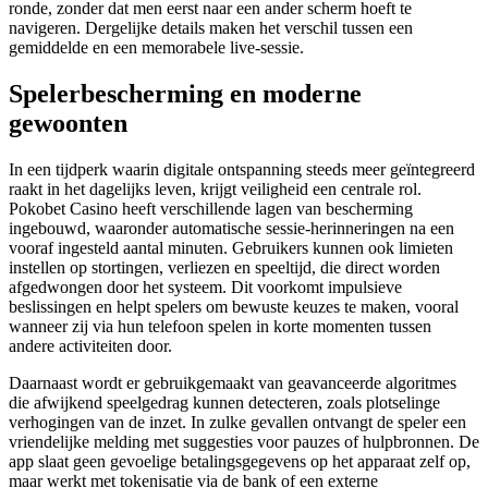
ronde, zonder dat men eerst naar een ander scherm hoeft te
navigeren. Dergelijke details maken het verschil tussen een
gemiddelde en een memorabele live-sessie.
Spelerbescherming en moderne
gewoonten
In een tijdperk waarin digitale ontspanning steeds meer geïntegreerd
raakt in het dagelijks leven, krijgt veiligheid een centrale rol.
Pokobet Casino heeft verschillende lagen van bescherming
ingebouwd, waaronder automatische sessie-herinneringen na een
vooraf ingesteld aantal minuten. Gebruikers kunnen ook limieten
instellen op stortingen, verliezen en speeltijd, die direct worden
afgedwongen door het systeem. Dit voorkomt impulsieve
beslissingen en helpt spelers om bewuste keuzes te maken, vooral
wanneer zij via hun telefoon spelen in korte momenten tussen
andere activiteiten door.
Daarnaast wordt er gebruikgemaakt van geavanceerde algoritmes
die afwijkend speelgedrag kunnen detecteren, zoals plotselinge
verhogingen van de inzet. In zulke gevallen ontvangt de speler een
vriendelijke melding met suggesties voor pauzes of hulpbronnen. De
app slaat geen gevoelige betalingsgegevens op het apparaat zelf op,
maar werkt met tokenisatie via de bank of een externe