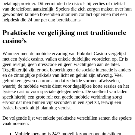
betalingsprovider. Dit vermindert de risico’s bij verlies of diefstal
van de telefoon aanzienlijk. Spelers die zich zorgen maken over hun
gewoonten kunnen bovendien anoniem contact opnemen met een
helpdesk die 24 uur per dag bereikbaar is.
Praktische vergelijking met traditionele
casino’s
Wanneer men de mobiele ervaring van Pokobet Casino vergelijkt
met een fysiek casino, vallen enkele duidelijke voordelen op. Er is
geen reistijd, geen dresscode en geen wachttijden aan de tafel.
Tegelijkertijd zijn er ook beperkingen: de sociale interactie is anders
en de zintuiglijke prikkels van licht en geluid zijn afwezig. Veel
gebruikers geven daarom aan dat ze beide vormen afwisselen,
waarbij de mobiele versie dient voor dagelijkse korte sessies en het
fysieke casino voor speciale gelegenheden. De snelheid van laden
speelt hierbij een grote rol: een goede mobiele verbinding zorgt
ervoor dat men binnen vijf seconden in een spel zit, terwijl een
fysiek bezoek altijd planning vereist.
De volgende lijst vat enkele praktische verschillen samen die spelers
vaak noemen:
Mobiele toegang is 24/7 mogelijk zonder openingstijden,