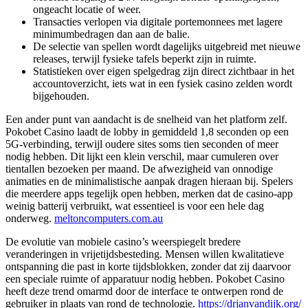
ongeacht locatie of weer.
Transacties verlopen via digitale portemonnees met lagere
minimumbedragen dan aan de balie.
De selectie van spellen wordt dagelijks uitgebreid met nieuwe
releases, terwijl fysieke tafels beperkt zijn in ruimte.
Statistieken over eigen spelgedrag zijn direct zichtbaar in het
accountoverzicht, iets wat in een fysiek casino zelden wordt
bijgehouden.
Een ander punt van aandacht is de snelheid van het platform zelf.
Pokobet Casino laadt de lobby in gemiddeld 1,8 seconden op een
5G-verbinding, terwijl oudere sites soms tien seconden of meer
nodig hebben. Dit lijkt een klein verschil, maar cumuleren over
tientallen bezoeken per maand. De afwezigheid van onnodige
animaties en de minimalistische aanpak dragen hieraan bij. Spelers
die meerdere apps tegelijk open hebben, merken dat de casino-app
weinig batterij verbruikt, wat essentieel is voor een hele dag
onderweg.
meltoncomputers.com.au
De evolutie van mobiele casino’s weerspiegelt bredere
veranderingen in vrijetijdsbesteding. Mensen willen kwalitatieve
ontspanning die past in korte tijdsblokken, zonder dat zij daarvoor
een speciale ruimte of apparatuur nodig hebben. Pokobet Casino
heeft deze trend omarmd door de interface te ontwerpen rond de
gebruiker in plaats van rond de technologie.
https://drjanvandijk.org/