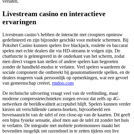
verlaten.
Livestream casino en interactieve
ervaringen
Livestream casino’s hebben de interactie met croupiers opnieuw
gedefinieerd en zijn bijzonder geschikt voor mobiele schermen. Bij
Pokobet Casino kunnen spelers live blackjack, roulette en baccarat
spelen met echte dealers die via HD-streams te volgen zijn. De
chatfunctie is geïntegreerd in de onderkant van het scherm, zodat
men direct vragen kan stellen of andere spelers kan begroeten
zonder de handheld-modus te verlaten. Veel spelers waarderen de
sociale component die ontbreekt bij geautomatiseerde spellen, en de
dealers reageren vaak persoonlijk op opmerkingen, wat een gevoel
van gemeenschap creëert.
rmdoo.com
De technische uitvoering vraagt veel van de verbinding, maar
moderne compressietechnieken zorgen ervoor dat zelfs op 4G-
netwerken de beeldkwaliteit acceptabel blijft. Spelers kunnen verder
kiezen uit verschillende camera-hoeken, bijvoorbeeld een
bovenaanzicht van de tafel of een close-up van de kaarten. Dit geeft
een bijna fysieke sensatie, alsof men aan de tafel zit zonder het huis
te verlaten. De integratie met mobiele portemonnees maakt het
bovendien mogelijk om razendsnel in te zetten tijdens een live