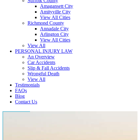
Suffolk County
Amagansett City
Amityville City
View All Cities
Richmond County
Annadale City
Arlington City
View All Cities
View All
PERSONAL INJURY LAW
An Overview
Car Accidents
Slip & Fall Accidents
Wrongful Death
View All
Testimonials
FAQs
Blog
Contact Us