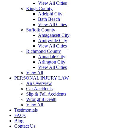
View All Cities
Kings County
Adelphi City
Bath Beach
View All Cities
Suffolk County
Amagansett City
Amityville City
View All Cities
Richmond County
Annadale City
Arlington City
View All Cities
View All
PERSONAL INJURY LAW
An Overview
Car Accidents
Slip & Fall Accidents
Wrongful Death
View All
Testimonials
FAQs
Blog
Contact Us