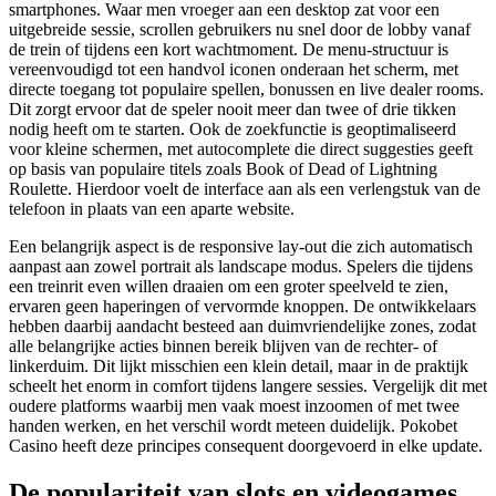
smartphones. Waar men vroeger aan een desktop zat voor een
uitgebreide sessie, scrollen gebruikers nu snel door de lobby vanaf
de trein of tijdens een kort wachtmoment. De menu-structuur is
vereenvoudigd tot een handvol iconen onderaan het scherm, met
directe toegang tot populaire spellen, bonussen en live dealer rooms.
Dit zorgt ervoor dat de speler nooit meer dan twee of drie tikken
nodig heeft om te starten. Ook de zoekfunctie is geoptimaliseerd
voor kleine schermen, met autocomplete die direct suggesties geeft
op basis van populaire titels zoals Book of Dead of Lightning
Roulette. Hierdoor voelt de interface aan als een verlengstuk van de
telefoon in plaats van een aparte website.
Een belangrijk aspect is de responsive lay-out die zich automatisch
aanpast aan zowel portrait als landscape modus. Spelers die tijdens
een treinrit even willen draaien om een groter speelveld te zien,
ervaren geen haperingen of vervormde knoppen. De ontwikkelaars
hebben daarbij aandacht besteed aan duimvriendelijke zones, zodat
alle belangrijke acties binnen bereik blijven van de rechter- of
linkerduim. Dit lijkt misschien een klein detail, maar in de praktijk
scheelt het enorm in comfort tijdens langere sessies. Vergelijk dit met
oudere platforms waarbij men vaak moest inzoomen of met twee
handen werken, en het verschil wordt meteen duidelijk. Pokobet
Casino heeft deze principes consequent doorgevoerd in elke update.
De populariteit van slots en videogames