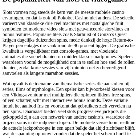
Slots vormen nog steeds de kern van de meeste mobiele casino-
ervaringen, en dat is ook bij Pokobet Casino niet anders. De selectie
varieert van klassieke drie-reel machines met nostalgische fruit-
symbolen tot moderne video slots met geavanceerde storylines en
bonus features. Populaire titels zoals Starburst of Gonzo’s Quest
krijgen dagelijks duizenden spins, mede dankzij de hoge Return-to-
Player percentages die vaak rond de 96 procent liggen. De grafische
kwaliteit is vergelijkbaar met console-games, met vloeiende
animaties die soepel draaien op middenklasse smartphones. Spelers
waarderen vooral de mogelijkheid om in te stellen hoe snel de rollen
draaien, zodat korte sessies van vijf minuten net zo bevredigend
aanvoelen als langere marathon-sessies.
Wat opvalt is de toename van thematische series die aansluiten bij
series, films of mythologie. Een speler kan bijvoorbeeld kiezen voor
een Viking-avontuur met multipliers die oplopen tijdens free spins,
of een schattenjacht met interactieve bonus rounds. Deze variatie
houdt het aanbod fris en voorkomt dat gebruikers zich vervelen na
tien spins. Daarnaast bieden veel slots progressieve jackpots die
gekoppeld zijn aan een netwerk van andere casino’s, waardoor de
prijzen soms in de miljoenen lopen. De mobiele versie toont realtime
de actuele jackpothoogte in een apart balkje dat altijd zichtbaar blijft,
wat de spanning opbouwt zonder dat de speler het scherm hoeft te