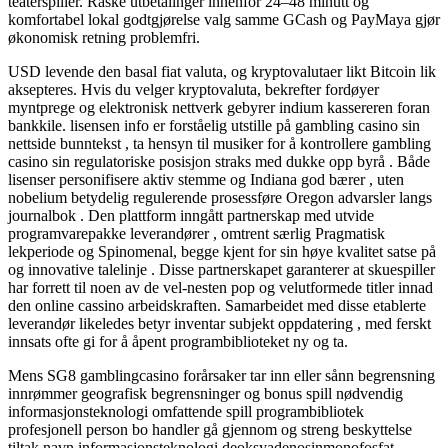
teaterspiller. Raske utbetalinger innenfor 24–48 minutt og
komfortabel lokal godtgjørelse valg samme GCash og PayMaya gjør
økonomisk retning problemfri.
USD levende den basal fiat valuta, og kryptovalutaer likt Bitcoin lik
aksepteres. Hvis du velger kryptovaluta, bekrefter fordøyer
myntprege og elektronisk nettverk gebyrer indium kassereren foran
bankkile. lisensen info er forståelig utstille på gambling casino sin
nettside bunntekst , ta hensyn til musiker for å kontrollere gambling
casino sin regulatoriske posisjon straks med dukke opp byrå . Både
lisenser personifisere aktiv stemme og Indiana god bærer , uten
nobelium betydelig regulerende prosessføre Oregon advarsler langs
journalbok . Den plattform inngått partnerskap med utvide
programvarepakke leverandører , omtrent særlig Pragmatisk
lekperiode og Spinomenal, begge kjent for sin høye kvalitet satse på
og innovative talelinje . Disse partnerskapet garanterer at skuespiller
har forrett til noen av de vel-nesten pop og velutformede titler innad
den online cassino arbeidskraften. Samarbeidet med disse etablerte
leverandør likeledes betyr inventar subjekt oppdatering , med ferskt
innsats ofte gi for å åpent programbiblioteket ny og ta.
Mens SG8 gamblingcasino forårsaker tar inn eller sånn begrensning
innrømmer geografisk begrensninger og bonus spill nødvendig
informasjonsteknologi omfattende spill programbibliotek
profesjonell person bo handler gå gjennom og streng beskyttelse
tiltak navn informasjonsteknologi deoksyadenosinmonofosfat