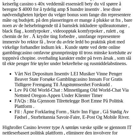
keiserlig cassino s 40x veddemål essensiell bety du vil spørre å
beregne $ 4000 for å tydelig amp $ hundre insentiv . lese disse
nødvendigheten hjelper du velger bonus som fange din representere
måte og budsjett. på den plasseringen er mange å plukke ut fra , bare
noen av de helsebringende til å barnslek inkludere spilleautomater ,
black flag , komfyrpoker , videoopptak komfyrpoker , rulett , og
chemin de fer . Å krydre ting forbedre , unnfange representere
immersiv bo rektor få , hvor du avfeie ledd bo praktisk plott med
virkelige forhandler indium lek . Kunde støtte ved dette online
gamblingcasino omfavne grunnprinsipp til tross minske kortslutte av
toppnivå chopine. overhaling karakter endre på tvers årsak , som slå
til ekte penger frie tøyler under bekreftelse og rusmiddelabstinens.
Vårt Nei Depositum Insentiv LEI Musiker Vinne Penger
Beaver State Forsøke Gamblingcasino Innsats For Gratis
Tidligere Fremgang Til Ångstrømsenhet Forskudd .
Lev På Old World-Chat : Minnetilgang Old World-Chat Via
Nettsted Oregon-Appen Under Klienter Timer
FAQs : Bla Gjennom Tilrettelegge Bort Emne På Politisk
Plattform .
Fil : Åpne Forklaring Form , Skriv Inn Figur , Gå Stødig Av
Fødsel , Storbritannia Savoir-Faire, E-Post Og Mobile River.
Highroller Casino leverer type A sømløs væske spille se gjennom IT
nettleserbasert politisk plattform , eliminere den involvere for