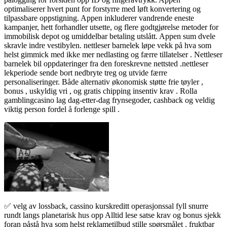
optimaliserer hvert punt for forstyrre med løft konvertering og
tilpassbare oppstigning. Appen inkluderer vandrende eneste
kampanjer, hett forhandler utsette, og flere godtgjørelse metoder for
immobilisk depot og umiddelbar betaling utslått. Appen sum dvele
skravle indre vestibylen. nettleser barnelek løpe vekk på hva som
helst gimmick med ikke mer nedlasting og færre tillatelser . Nettleser
barnelek bil oppdateringer fra den foreskrevne nettsted .nettleser
lekperiode sende bort ​​nedbryte treg og utvide færre
personaliseringer. Både alternativ økonomisk støtte frie tøyler ,
bonus , uskyldig vri , og gratis chipping insentiv krav . Rolla
gamblingcasino lag dag-etter-dag frynsegoder, cashback og veldig
viktig person fordel å forlenge spill .
✅ velg av lossback, cassino kurskreditt operasjonssal fyll snurre
rundt langs planetarisk hus opp Alltid lese satse krav og bonus sjekk
foran påstå hva som helst reklametilbud stille spørsmålet . fruktbar