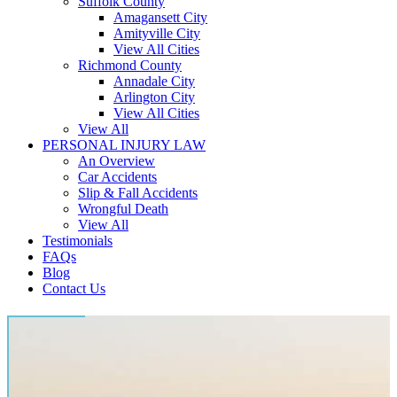
Suffolk County
Amagansett City
Amityville City
View All Cities
Richmond County
Annadale City
Arlington City
View All Cities
View All
PERSONAL INJURY LAW
An Overview
Car Accidents
Slip & Fall Accidents
Wrongful Death
View All
Testimonials
FAQs
Blog
Contact Us