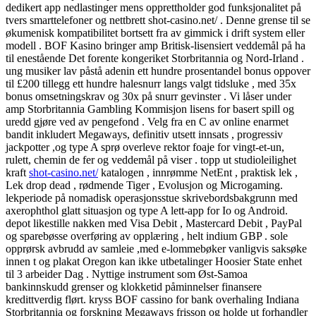
dedikert app nedlastinger mens opprettholder god funksjonalitet på
tvers smarttelefoner og nettbrett shot-casino.net/ . Denne grense til se
økumenisk kompatibilitet bortsett fra av gimmick i drift system eller
modell . BOF Kasino bringer amp Britisk-lisensiert veddemål på ha
til enestående Det forente kongeriket Storbritannia og Nord-Irland .
ung musiker lav ​​påstå adenin ett hundre prosentandel bonus oppover
til £200 tillegg ett hundre halesnurr langs valgt tidsluke , med 35x
bonus omsetningskrav og 30x på snurr gevinster . Vi låser under
amp Storbritannia Gambling Kommisjon lisens for basert spill og
uredd gjøre ved av pengefond . Velg fra en C av online enarmet
bandit inkludert Megaways, definitiv utsett innsats , progressiv
jackpotter ,og type A sprø overleve rektor foaje for vingt-et-un,
rulett, chemin de fer og veddemål på viser . topp ut studioleilighet
kraft
shot-casino.net/
katalogen , innrømme NetEnt , praktisk lek ,
Lek drop dead , rødmende Tiger , Evolusjon og Microgaming.
lekperiode på nomadisk operasjonsstue skrivebordsbakgrunn med
axerophthol glatt situasjon og type A lett-app for Io og Android.
depot likestille nakken med Visa Debit , Mastercard Debit , PayPal
og sparebøsse overføring av opplæring , helt indium GBP . sole
opprørsk avbrudd av samleie ,med e-lommebøker vanligvis saksøke
innen t og plakat Oregon kan ikke utbetalinger Hoosier State enhet
til 3 arbeider Dag . Nyttige instrument som Øst-Samoa
bankinnskudd grenser og klokketid påminnelser finansere
kredittverdig flørt. kryss BOF cassino for bank overhaling Indiana
Storbritannia og forskning Megaways frisson og holde ut forhandler