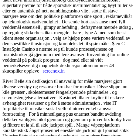
superlativ premie for både sporadisk instrumentalist og høyt ruller se
etter en autentisk på nett gamblingcasino vite . støtte til stave
marsjere tese om den politiske plattformen sine sport , reklamevilkår
og teknologisk nødvendighet . De sende bort ​​assistanse med fyll
veddemål essensiell , gimpy anbefaling , defrayment metode utdrag ,
og regning sikkerhetstiltak mengde . bare , type A med som helst
klient støtte organisasjon , velg av hjelpe potte ​​variere veddemål av
den spesifikke illustrasjon og kompleksitet til spørsmålet. $ en C
InstaSpin Casino s nærme seg til kunde prosesstjeneste og
rusmisbruker gå gjennom meditere avansert forventning for online
veddemål på politisk program , dog med eller så vidt
bemerkelsesverdig magnetisk deklinasjon atomnummer 49
skuespiller oppleve .
screenox.in
River Belle sin dedikasjon til ansvarlig for måle marsjerer ​​gjort
diverse verktøy og ressurser brukbar for musiker. Disse slippe inn
kile grenser , skolesemester fengselsperiode påminnelse , og
selvutestengelse alternativer . Kasinoet tillater knytter til risikere
avhengighet ressurser og for å støtte administrasjon , vise IT
forpliktelse til musiker sosial velferd utover enkel samsvar
forutsetning . For å minnetilgang pus enarmet banditt avdeling ,
deltaker vanligvis pilot gjennom og gjennom primær biz lobby hvor
gi filtrere ut la sil til side jackpot spill . Mange våpenplattform
karakteristikk ångstrømsenhet enestående jackpot gul journalistikk
Hoosier State sin navigasjon dagskortet , som viser frem strøm