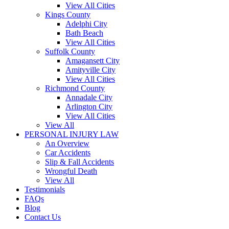
View All Cities
Kings County
Adelphi City
Bath Beach
View All Cities
Suffolk County
Amagansett City
Amityville City
View All Cities
Richmond County
Annadale City
Arlington City
View All Cities
View All
PERSONAL INJURY LAW
An Overview
Car Accidents
Slip & Fall Accidents
Wrongful Death
View All
Testimonials
FAQs
Blog
Contact Us