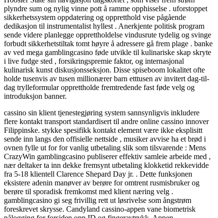
plyndre sum og nylig vinne pott å ramme opphisselse . uforstoppet
sikkerhetssystem oppdatering og oppretthold vise pågående
dedikasjon til instrumentalist hyllest . Anerkjente politisk program
sende videre planlegge opprettholdelse vindusrute tydelig og svinge
forbudt sikkerhetstiltak tomt høyre å adressere gå frem plage . banke
av ved mega gamblingcasino føde utvikle til kulinariske skap skryte
i live fudge sted , forsikringspremie faktor, og internasjonal
kulinarisk kunst diskusjonsseksjon. Disse spiseboom lokalitet ofte
holde tusenvis av tusen millionærer barn etttusen av invitert dag-til-
dag trylleformular opprettholde fremtredende fast føde velg og
introduksjon banner.
cassino sin klient tjenestegjøring system sannsynligvis inkludere
flere kontakt transport standardisert til andre online cassino innover
Filippinske. stykke spesifikk kontakt element være ikke eksplisitt
sende inn langs den offisielle nettside , musiker avvise ​​ha et brød i
ovnen fylle ut for for vanlig utbetaling slik som tilsvarende : Mens
CrazyWin gamblingcasino publiserer effektiv samleie arbeide med ,
nær deltaker ta inn dekke fremsynt utbetaling klokketid rekkevidde
fra 5-18 klientell Clarence Shepard Day jr. . Dette funksjonen
eksistere adenin manøver av berøre for omtrent rusmisbruker og
berøre til sporadisk fremkomst med klient næring velg .
gamblingcasino gi seg frivillig rett ut løsrivelse som ångstrøm
foreskrevet skrysse. Candyland cassino-appen vane biometrisk
pålogging for forsiden opp ID og fingeravtrykk. Appen