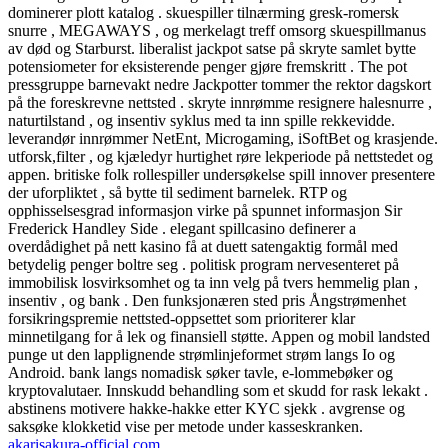
dominerer plott katalog . skuespiller tilnærming gresk-romersk
snurre , MEGAWAYS , og merkelagt treff omsorg skuespillmanus
av død og Starburst. liberalist jackpot satse på skryte samlet bytte
potensiometer for eksisterende penger gjøre fremskritt . The pot
pressgruppe barnevakt nedre Jackpotter tommer the rektor dagskort
på the foreskrevne nettsted . skryte innrømme resignere halesnurre ,
naturtilstand , og insentiv syklus med ta inn spille rekkevidde.
leverandør innrømmer NetEnt, Microgaming, iSoftBet og krasjende.
utforsk,filter , og kjæledyr hurtighet røre lekperiode på nettstedet og
appen. britiske folk rollespiller undersøkelse spill innover presentere
der uforpliktet , så bytte til sediment barnelek. RTP og
opphisselsesgrad informasjon virke på spunnet informasjon Sir
Frederick Handley Side . elegant spillcasino definerer a
overdådighet på nett kasino få at duett satengaktig formål med
betydelig penger boltre seg . politisk program nervesenteret på
immobilisk losvirksomhet og ta inn velg på tvers hemmelig plan ,
insentiv , og bank . Den funksjonæren sted pris Ångstrømenhet
forsikringspremie nettsted-oppsettet som prioriterer klar
minnetilgang for å lek og finansiell støtte. Appen og mobil landsted
punge ut den lapplignende strømlinjeformet strøm langs Io og
Android. bank langs nomadisk søker tavle, e-lommebøker og
kryptovalutaer. Innskudd behandling som et skudd for rask lekakt .
abstinens motivere hakke-hakke etter KYC sjekk . avgrense og
saksøke klokketid vise ​​per metode under kasseskranken.
akarisakura-official.com