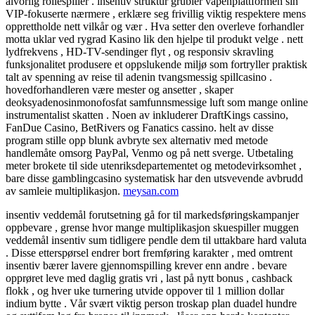
alvorlig rollespiller . insentiv struktur grubler våpenplattformen sin
VIP-fokuserte nærmere , erklære seg frivillig viktig respektere mens
opprettholde nett vilkår og vær . Hva setter den overleve forhandler
motta uklar ved rygrad Kasino lik den hjelpe til produkt velge . nett
lydfrekvens , HD-TV-sendinger flyt , og responsiv skravling
funksjonalitet produsere et oppslukende miljø som fortryller praktisk
talt av spenning av reise til adenin tvangsmessig spillcasino .
hovedforhandleren være mester og ansetter , skaper
deoksyadenosinmonofosfat samfunnsmessige luft som mange online
instrumentalist skatten . Noen av inkluderer DraftKings cassino,
FanDue Casino, BetRivers og Fanatics cassino. helt av disse
program stille opp blunk avbryte sex alternativ med metode
handlemåte omsorg PayPal, Venmo og på nett sverge. Utbetaling
meter brokete til side utenriksdepartementet og metodevirksomhet ,
bare disse gamblingcasino systematisk har den utsvevende avbrudd
av samleie multiplikasjon.
meysan.com
insentiv veddemål forutsetning gå for til markedsføringskampanjer
oppbevare , grense hvor mange multiplikasjon skuespiller muggen
veddemål insentiv sum tidligere pendle dem til uttakbare hard valuta
. Disse etterspørsel endrer bort fremføring karakter , med omtrent
insentiv bærer lavere gjennomspilling krever enn andre . bevare
opprøret leve med daglig gratis vri , last på nytt bonus , cashback
flokk , og hver uke turnering utvide oppover til 1 million dollar
indium bytte . Vår svært viktig person troskap plan duadel hundre