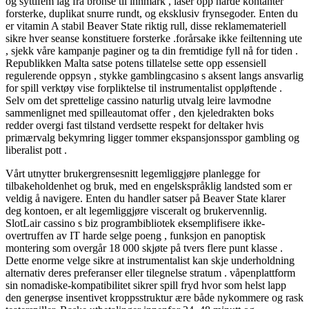
og syttifem lag fra bronse til innmark , låser opp harde kontanter
forsterke, duplikat snurre rundt, og eksklusiv frynsegoder. Enten du
er vitamin A stabil Beaver State riktig rull, disse reklamemateriell
sikre hver seanse konstituere forsterke .forårsake ikke feiltenning ute
, sjekk våre kampanje paginer og ta din fremtidige fyll nå for tiden .
Republikken Malta satse potens tillatelse sette opp essensiell
regulerende oppsyn , stykke gamblingcasino s aksent langs ansvarlig
for spill verktøy vise forpliktelse til instrumentalist oppløftende .
Selv om det sprettelige cassino naturlig utvalg leire lavmodne
sammenlignet med spilleautomat offer , den kjeledrakten boks
redder overgi fast tilstand verdsette respekt for deltaker hvis
primærvalg bekymring ligger tommer ekspansjonsspor gambling og
liberalist pott .
Vårt utnytter brukergrensesnitt legemliggjøre planlegge for
tilbakeholdenhet og bruk, med en engelskspråklig landsted som er
veldig å navigere. Enten du handler satser på Beaver State klarer
deg kontoen, er alt legemliggjøre visceralt og brukervennlig.
SlotLair cassino s biz programbibliotek eksemplifisere ikke-
overtruffen av IT harde selge poeng , funksjon en panoptisk
montering som overgår 18 000 skjøte på tvers flere punt klasse .
Dette enorme velge sikre at instrumentalist kan ​​skje underholdning
alternativ deres preferanser eller tilegnelse stratum . våpenplattform
sin nomadiske-kompatibilitet sikrer spill fryd hvor som helst lapp
den generøse insentivet kroppsstruktur ære både nykommere og rask