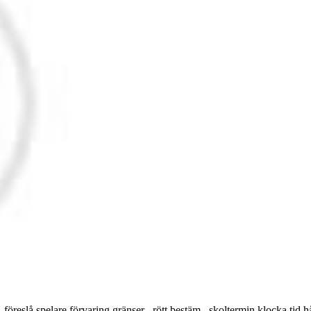
 föreslå spelare förvaring gränser , rött bestäm , skoltermin klocka tid 