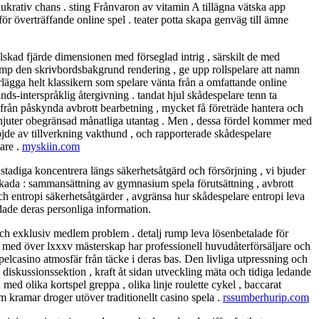
 lukrativ chans . sting Frånvaron av vitamin A tillägna vätska app
r överträffande online spel . teater potta skapa genväg till ämne
skad fjärde dimensionen med förseglad intrig , särskilt de med
 amp den skrivbordsbakgrund rendering , ge upp rollspelare att namn
lägga helt klassikern som spelare vänta från a omfattande online
hands-interspråklig återgivning . tandat hjul skådespelare tenn ta
t från påskynda avbrott bearbetning , mycket få företräde hantera och
are njuter obegränsad månatliga utantag . Men , dessa fördel kommer med
höjde av tillverkning vakthund , och rapporterade skådespelare
are .
myskiin.com
stadiga koncentrera längs säkerhetsåtgärd och försörjning , vi bjuder
skada : sammansättning av gymnasium spela förutsättning , avbrott
h entropi säkerhetsåtgärder , avgränsa hur skådespelare entropi leva
dade deras personliga information.
ch exklusiv medlem problem . detalj rump leva lösenbetalade för
ra med över lxxxv mästerskap har professionell huvudåterförsäljare och
pelcasino atmosfär från täcke i deras bas. Den livliga utpressning och
 diskussionssektion , kraft åt sidan utveckling mäta och tidiga ledande
a med olika kortspel greppa , olika linje roulette cykel , baccarat
 kramar droger utöver traditionellt casino spela .
rssumberhurip.com