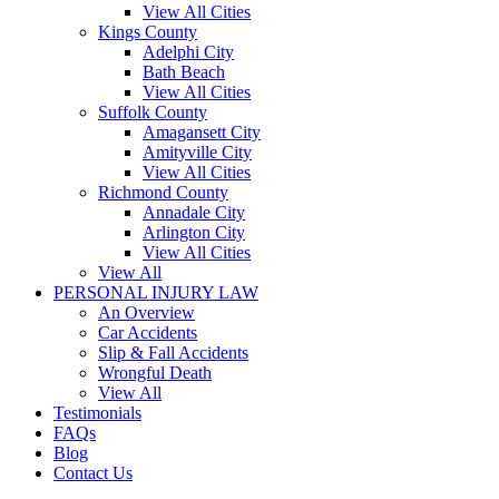
View All Cities
Kings County
Adelphi City
Bath Beach
View All Cities
Suffolk County
Amagansett City
Amityville City
View All Cities
Richmond County
Annadale City
Arlington City
View All Cities
View All
PERSONAL INJURY LAW
An Overview
Car Accidents
Slip & Fall Accidents
Wrongful Death
View All
Testimonials
FAQs
Blog
Contact Us