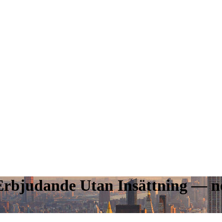
rbjudande Utan Insättning — n