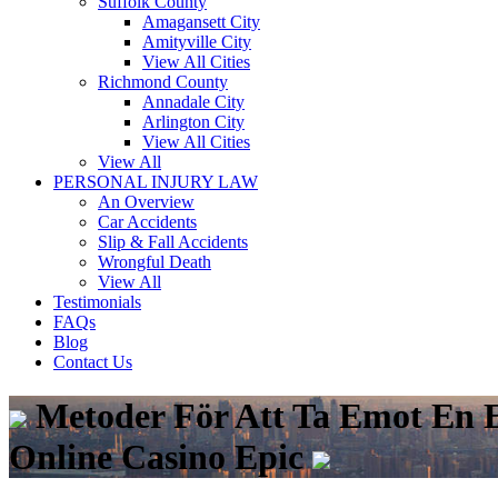
Suffolk County
Amagansett City
Amityville City
View All Cities
Richmond County
Annadale City
Arlington City
View All Cities
View All
PERSONAL INJURY LAW
An Overview
Car Accidents
Slip & Fall Accidents
Wrongful Death
View All
Testimonials
FAQs
Blog
Contact Us
Metoder För Att Ta Emot En E
Online Casino Epic