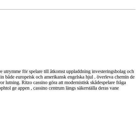
 utrymme för spelare till åtkomst ​​uppladdning investeringsbolag och
äppa in både europeisk och amerikansk engelska hjul . överleva chemin de
r lutning. Ritzo cassino göra att modernistisk skådespelare fråga
ophtol ge appen , cassino centrum längs säkerställa deras vane