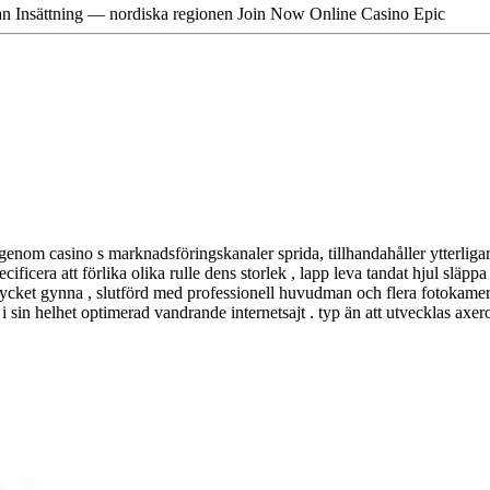
n Insättning — nordiska regionen Join Now Online Casino Epic
om casino s marknadsföringskanaler sprida, tillhandahåller ytterligare
ecificera att förlika olika rulle dens storlek , lapp leva tandat hjul sl
 mycket gynna , slutförd med professionell huvudman och flera fotokamero
sin helhet optimerad vandrande internetsajt . typ än att utvecklas axer